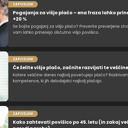
ZAPOSLENI
Pogajanja za višjo plačo – ena fraza lahko prin
+20 %
Se bojite pogajanj za višjo plačo? Preverite preverjene strat
vam lahko prinesejo občutno višjo povišico.
ZAPOSLENI
Če želite višjo plačo, začnite razvijati te veščin
Katere veščine danes najbolj povečujejo plačo? Razkriva
kompetence, ki jih delodajalci najbolj plačajo.
ZAPOSLENI
Kako zahtevati povišico po 45. letu (in zakaj ve