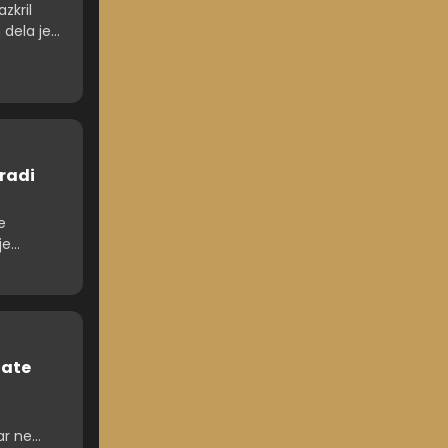
zkril
 dela je
aradi
e
je
čate
ar ne