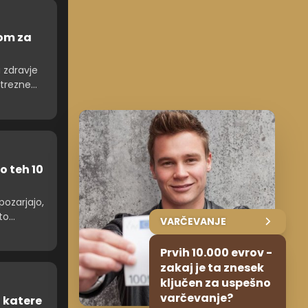
pom za
a zdravje
strezne
a delo.
pom
oke.
o teh 10
pozarjajo,
to
VARČEVANJE
 odklop od
Prvih 10.000 evrov -
zakaj je ta znesek
ključen za uspešno
varčevanje?
a katere