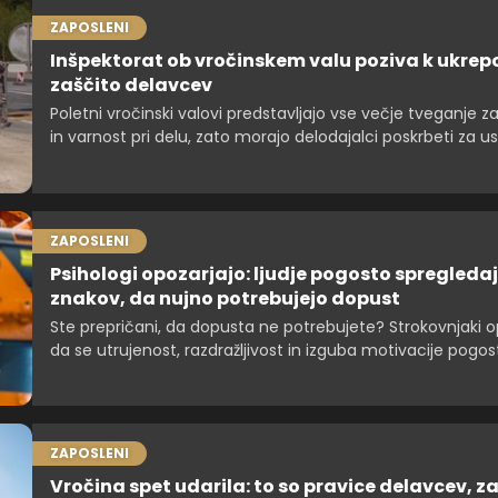
ZAPOSLENI
Inšpektorat ob vročinskem valu poziva k ukre
zaščito delavcev
Poletni vročinski valovi predstavljajo vse večje tveganje z
in varnost pri delu, zato morajo delodajalci poskrbeti za u
ukrepe za zaščito delavcev, so poudarili na inšpektoratu z
Opozorili so, da je treba ukrepe načrtovati že pred nasto
vročinskega vala, ne šele takrat, ko so temperature že vis
ZAPOSLENI
Psihologi opozarjajo: ljudje pogosto spregledaj
znakov, da nujno potrebujejo dopust
Ste prepričani, da dopusta ne potrebujete? Strokovnjaki o
da se utrujenost, razdražljivost in izguba motivacije pogos
prikradejo neopazno. Preverite znake, da je skrajni čas za
dela.
ZAPOSLENI
Vročina spet udarila: to so pravice delavcev, z