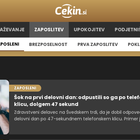
RAŽEVANJE
ZAPOSLITEV
UPOKOJITEV
PODJETNI
POSLENI
BREZPOSELNOST
PRVA ZAPOSLITEV
POKL
ZAPOSLENI
Šok na prvi delovni dan: odpustili so ga po tel
klicu, dolgem 47 sekund
Zdravstveni delavec na Švedskem trdi, da je dobil odpoved
delovni dan po 47-sekundnem telefonskem klicu. Primer je
razpravo o duševnem zdravju na delovnem mestu in pra
zaposlenih.