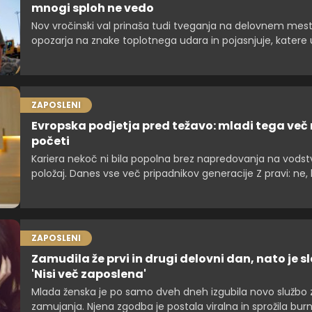
mnogi sploh ne vedo
Nov vročinski val prinaša tudi tveganja na delovnem mest
opozarja na znake toplotnega udara in pojasnjuje, katere
morajo delodajalci zagotoviti zaposlenim.
ZAPOSLENI
Evropska podjetja pred težavo: mladi tega več n
početi
Kariera nekoč ni bila popolna brez napredovanja na vodst
položaj. Danes vse več pripadnikov generacije Z pravi: ne, 
Zakaj mladi nočejo postati šefi?
ZAPOSLENI
Zamudila že prvi in drugi delovni dan, nato je sl
'Nisi več zaposlena'
Mlada ženska je po samo dveh dneh izgubila novo službo 
zamujanja. Njena zgodba je postala viralna in sprožila bur