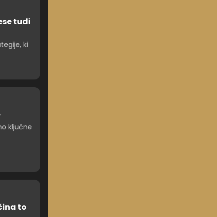
ese tudi
egije, ki
e
mo ključne
čina to