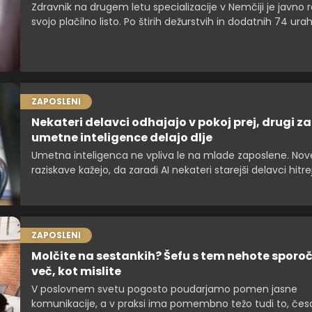
Zdravnik na drugem letu specializacije v Nemčiji je javno ra
svojo plačilno listo. Po štirih dežurstvih in dodatnih 74 urah
prejel več kot 5000 evrov neto plače.
ZAPOSLENI
Nekateri delavci odhajajo v pokoj prej, drugi z
umetne inteligence delajo dlje
Umetna inteligenca ne vpliva le na mlade zaposlene. Nov
raziskave kažejo, da zaradi AI nekateri starejši delavci hitre
zapuščajo trg dela, drugi pa podaljšujejo kariero.
ZAPOSLENI
Molčite na sestankih? Šefu s tem nehote sporo
več, kot mislite
V poslovnem svetu pogosto poudarjamo pomen jasne
komunikacije, a v praksi ima pomembno težo tudi to, čes