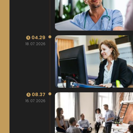
04.29
18. 07. 2026
08.37
16. 07. 2026