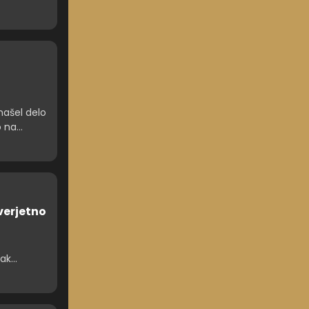
ca in
e našel delo
o na
verjetno
nak