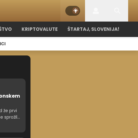
ŠTVO
KRIPTOVALUTE
ŠTARTAJ, SLOVENIJA!
ICI
efonskem
 že prvi
 sprožil
vicah