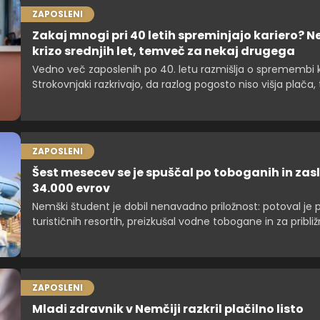
ZAPOSLENI
Zakaj mnogi pri 40 letih spreminjajo kariero? Ne
krizo srednjih let, temveč za nekaj drugega
Vedno več zaposlenih po 40. letu razmišlja o spremembi k
Strokovnjaki razkrivajo, da razlog pogosto niso višja plača
smisel, zdravje in kakovost življenja.
ZAPOSLENI
Šest mesecev se je spuščal po toboganih in zasl
34.000 evrov
Nemški študent je dobil nenavadno priložnost: potoval je 
turističnih resortih, preizkušal vodne tobogane in za pribli
mesecev dela prejel okoli 34.000 evrov.
ZAPOSLENI
Mladi zdravnik v Nemčiji razkril plačilno listo