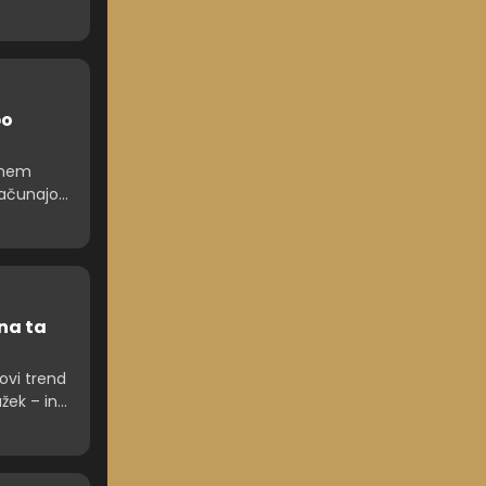
sto
, kjer se
varja
ompetenc
po
vnem
računajo
kov zaradi
est. Po
osti
na ta
ovi trend
žek – in