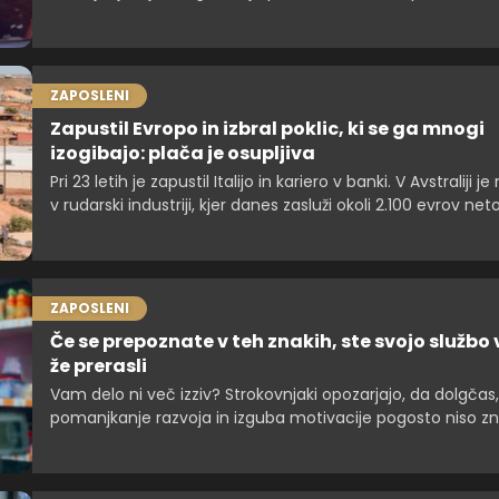
razpravo o tem, kje je meja med razumevanjem delodajal
profesionalnostjo zaposlenega.
ZAPOSLENI
Zapustil Evropo in izbral poklic, ki se ga mnogi
izogibajo: plača je osupljiva
Pri 23 letih je zapustil Italijo in kariero v banki. V Avstraliji j
v rudarski industriji, kjer danes zasluži okoli 2.100 evrov net
teden.
ZAPOSLENI
Če se prepoznate v teh znakih, ste svojo službo 
že prerasli
Vam delo ni več izziv? Strokovnjaki opozarjajo, da dolgčas,
pomanjkanje razvoja in izguba motivacije pogosto niso z
lenobe, ampak dokaz, da ste prerasli svoj položaj.