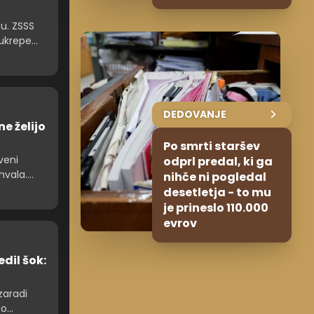
u. ZSSS
 ukrepe
DEDOVANJE
e želijo
Po smrti staršev
veni
odprl predal, ki ga
hvala.
nihče ni pogledal
desetletja - to mu
je prineslo 110.000
evrov
edil šok:
zaradi
no