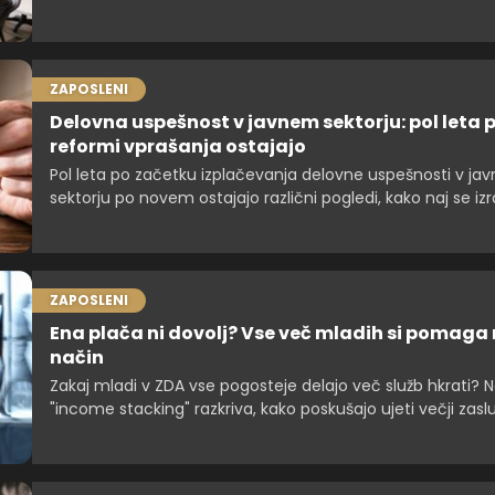
izrečemo. Tišina na sestankih ni nujno znak pasivnosti ali
nezainteresiranosti, vendar jo sodelavci in nadrejeni pogo
razumejo prav na ta način. V dinamičnem delovnem okolju
pričakuje sodelovanje, lahko dolgotrajen molk nehote ust
ZAPOSLENI
vtise, ki vplivajo na kariero, odnose in tudi na zaznavo k
Delovna uspešnost v javnem sektorju: pol leta 
posameznika.
reformi vprašanja ostajajo
Pol leta po začetku izplačevanja delovne uspešnosti v ja
sektorju po novem ostajajo različni pogledi, kako naj se iz
sredstva, ki se za delovno uspešnost namenjajo iz prihran
odsotnosti javnih uslužbencev ali nezasedenih delovnih m
oceni resornega ministrstva bi bilo smiselno preučiti možn
drugačne ureditve.
ZAPOSLENI
Ena plača ni dovolj? Vse več mladih si pomaga 
način
Zakaj mladi v ZDA vse pogosteje delajo več služb hkrati? N
"income stacking" razkriva, kako poskušajo ujeti večji zaslu
tudi več izkušenj.