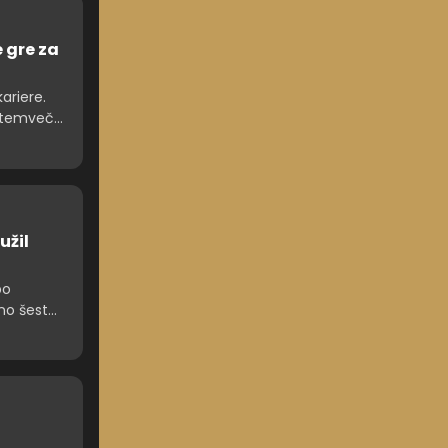
 gre za
ariere.
, temveč
užil
po
žno šest