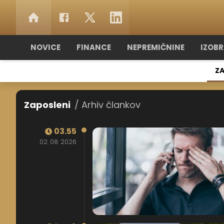
NOVICE
FINANCE
NEPREMIČNINE
IZOB
ZA
Zaposleni
/ Arhiv člankov
03.55
02. 08. 2026