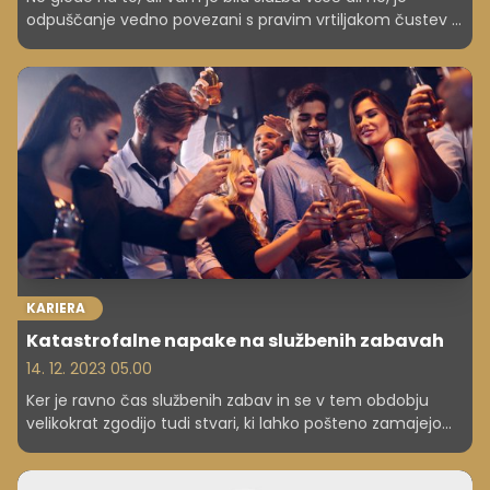
odpuščanje vedno povezani s pravim vrtiljakom čustev -
strah, veselje, jeza, olajšanje ... Morda ste si takrat mislili:
"Končno sem svoboden," ali pa se vam je po prvem šoku
popolnoma zrušil svet. Naj vas ne zagrabi brezglava
panika, saj veste, nobena juha se ne poje tako vroča kot
se skuha. Ostanite mirni in ne izgubite upanja v boljši jutri.
KARIERA
Katastrofalne napake na službenih zabavah
14. 12. 2023 05.00
Ker je ravno čas službenih zabav in se v tem obdobju
velikokrat zgodijo tudi stvari, ki lahko pošteno zamajejo
vaš stolček ali vas stanejo ugleda, smo zbrali vse tiste
podrobnosti, na katere morate biti pozorni, če ne želite