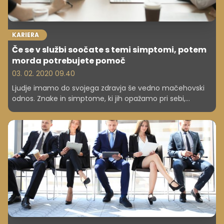
KARIERA
Če se v službi soočate s temi simptomi, potem
morda potrebujete pomoč
03. 02. 2020 09.40
Ljudje imamo do svojega zdravja še vedno mačehovski
odnos. Znake in simptome, ki jih opažamo pri sebi,
velikokrat ignoriramo, potlačimo, kar se kasneje lahko
razvije v večje zdravstvene težave. Izpostavljamo
najpogostejše duševne težave, ki se pojavljajo na
delovnem mestu, in njihovo odražanje.