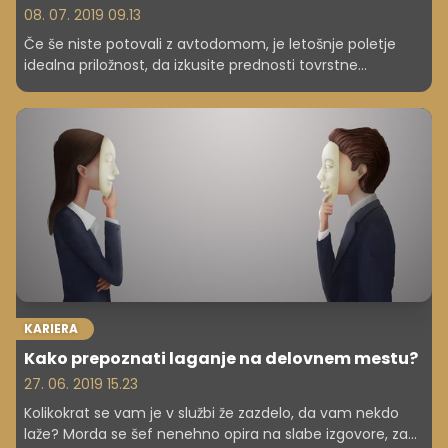
08. 07. 2019 09.13
Če še niste potovali z avtodomom, je letošnje poletje
idealna priložnost, da izkusite prednosti tovrstne
dopustniške avanture. Ne le, da vam približa povsem
drugačen način spoznavanja neke države, spoznali
boste, koliko svobode in neodvisnosti omogoča takšen
način potovanja.
KARIERA
Kako prepoznati laganje na delovnem mestu?
27. 06. 2019 15.23
Kolikokrat se vam je v službi že zazdelo, da vam nekdo
laže? Morda se šef nenehno opira na slabe izgovore, za