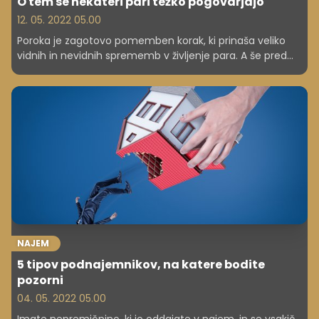
O tem se nekateri pari težko pogovarjajo
12. 05. 2022 05.00
Poroka je zagotovo pomemben korak, ki prinaša veliko
vidnih in nevidnih sprememb v življenje para. A še pred
samim skokom v zakon je koristno razmisliti o načinu
upravljanja s financami, kar je tema, ki se je mnogi
izogibajo. A nikar. Pomembno je spregovoriti o bančnih
računih, morebitnih posojilih, kreditnih karticah in
varčevanju. S pogovorom o tako pomembnih temah se
lahko pozneje izognemo številnim konfliktom, ki tako radi
nastanejo skozi leta skupnega življenja.
NAJEM
5 tipov podnajemnikov, na katere bodite
pozorni
04. 05. 2022 05.00
Imate nepremičnino, ki jo oddajate v najem, in se vsakič