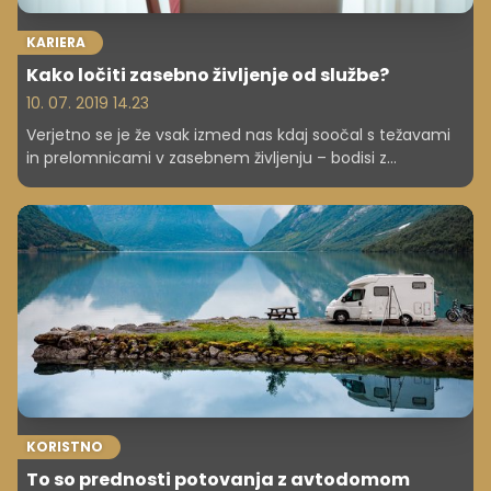
KARIERA
Kako ločiti zasebno življenje od službe?
10. 07. 2019 14.23
Verjetno se je že vsak izmed nas kdaj soočal s težavami
in prelomnicami v zasebnem življenju – bodisi z
zaključkom partnerskega odnosa, smrtjo v družini, težjim
konfliktnim obdobjem s partnerjem ali izvirno družino …
Dejstvo je, da življenje prinese marsikaj, a kako v takšnem
obdobju razmejiti svojo zasebnost od dela? Znan
pregovor pravi, da je potrebno vsebine, ki se tičejo
zasebnosti puščati pred vrati svoje službe, a pri tem se
poraja vprašanje – je to v težjih življenjskih obdobjih
mogoče in sploh smiselno?
KORISTNO
To so prednosti potovanja z avtodomom