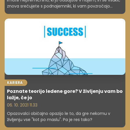
znova srečujete s podnajemniki, ki vam povzročajo
težave? Če si želite tovrstno dejavnostjo šele začeti, vam
svetujemo, da najprej dobro preučite zakonodajo.
Najemodajalci se pri oddajanju sobe, stanovanja ali hiše
največkrat srečajo s točno določenimi tipi
podnajemnikov – zamudniki pri plačilu, neustavljivimi
žurerji, takšnimi, ki delajo škodo, in mnogimi drugimi
specifičnimi situacijami. Preverite, na kaj morate biti
pozorni pri ogledih in spoznavanju potencialnih
podnajemnikov.
KARIERA
Poznate teorijo ledene gore? V življenju vam bo
lažje, če jo
06. 10. 2021 11.33
Opazovalci običajno opazijo le to, da gre nekomu v
življenju vse "kot po maslu". Pa je res tako?