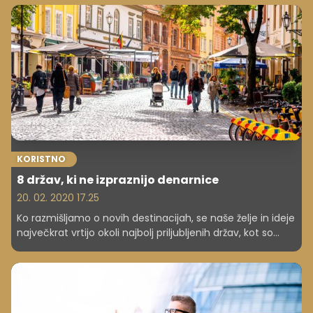
KORISTNO
8 držav, ki ne izpraznijo denarnice
20. 02. 2020 17.25
Ko razmišljamo o novih destinacijah, se naše želje in ideje
največkrat vrtijo okoli najbolj priljubljenih držav, kot so
Italija, Španija, Grčija ... Roko na srce - te države so lepe, a
tudi precej drage, sploh v visoki turistični sezoni, ko gredo
cene nočitev in hrane v nebo. A na srečo v Evropi še
vedno obstajajo skriti dragulji, ki jih lahko raziščete z zelo
nizkim proračunom, in to v vseh mesecih. Ne le, da se