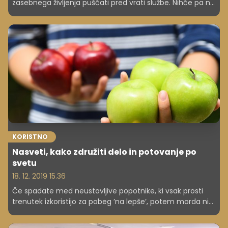
zasebnega življenja puščati pred vrati službe. Nihče pa ne
govori o nasprotnem – da je treba stres iz službe puščati
prav tam, v službi. A verjetno ni osebe, ki se ne bi vsaj kdaj
zalotila pri premlevanju neprijetnih dogodkov, ki izvirajo iz
izzivov ali odnosov na delovnem mestu. Če se to dogaja
pogosto, lahko začne močno vplivati na počutje,
kakovost življenja in ne nazadnje tudi zdravje. Pomembno
je osvojiti mehanizme, s katerimi se izognemu
nepotrebnemu stresu, in uspešno ločujemo obe plati
življenja.
KORISTNO
Nasveti, kako združiti delo in potovanje po
svetu
18. 12. 2019 15.36
Če spadate med neustavljive popotnike, ki vsak prosti
trenutek izkoristijo za pobeg ’na lepše’, potem morda ni
odveč razmisliti o kateri od oblik dela na potovanju. Na ta
način združite raziskovanje novih krajev in zraven še