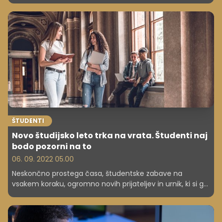
prijatelji in obiskovanje kariernih sejmov. Veliko lahko
naredite tudi z družbenimi omrežji, ki so v današnjem
času postala pomemben del strategije iskanja
zaposlitve. Veliko iskalcev kadrov kandidate išče prav
prek družbenih omrežij, med katerimi pa ni aktualen
samo LinkedIn.
ŠTUDENTI
Novo študijsko leto trka na vrata. Študenti naj
bodo pozorni na to
06. 09. 2022 05.00
Neskončno prostega časa, študentske zabave na
vsakem koraku, ogromno novih prijateljev in urnik, ki si ga
krojiš sam, so najpogostejših stereotipi, ki krožijo o
'sladkem in nepozabnem' študentskem življenju. Pravijo,
da nisi živel, če nisi izkusil vsaj delčka življenja, ki sledi