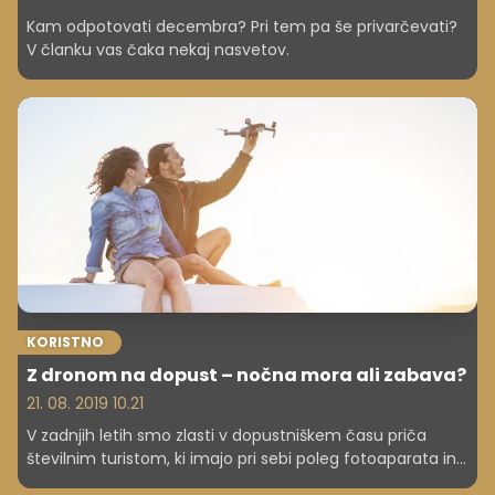
Kam odpotovati decembra? Pri tem pa še privarčevati?
V članku vas čaka nekaj nasvetov.
KORISTNO
Z dronom na dopust – nočna mora ali zabava?
21. 08. 2019 10.21
V zadnjih letih smo zlasti v dopustniškem času priča
številnim turistom, ki imajo pri sebi poleg fotoaparata in
telefona tudi dron. Ti so zagotovo med najbolj