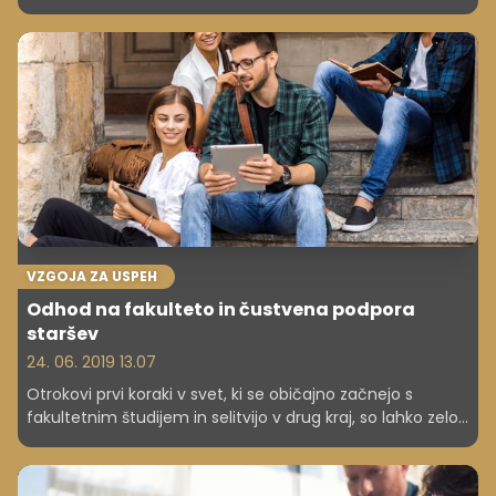
katere se že od daleč vidi, da so slab poskus prirejanja
resnice. Morda je neiskrena vaša sodelavka, ki si vas želi
prehiteti v priljubljenosti. Razlogov za bolj ali manj
škodljivo prirejanje resnice je veliko in vsak dan smo priča
vsaj kakšni, pa čeprav needolžni laži. Ni vam potrebno
postati Sherlock Holmes, je pa pomembno, da v odnosih
z ljudmi znamo razbrati vsaj to, ali so ti z nami iskreni.
VZGOJA ZA USPEH
Odhod na fakulteto in čustvena podpora
staršev
24. 06. 2019 13.07
Otrokovi prvi koraki v svet, ki se običajno začnejo s
fakultetnim študijem in selitvijo v drug kraj, so lahko zelo
stresni – tako zanj kot tudi za starše. O svoji izkušnji nam
je zaupal 23-letni Žan, ki se tega mejnika ne spominja
prav rad. V nadaljevanju pa si preberite tudi, kako otroku