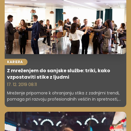
služite. Preverite različne tipe delovnih mest in najdite
popolno delo zase. In ne – ni samo za študente, temveč
tudi za tiste, ki si lahko privoščijo malce več dopusta.
KARIERA
Z mreženjem do sanjske službe: triki, kako
vzpostaviti stike z ljudmi
17. 12. 2019 08.11
Mreženje pripomore k ohranjanju stika z zadnjimi trendi,
pomaga pri razvoju profesionalnih veščin in spretnosti,
pri spoznavanju potencialnih mentorjev, poslovnih
partnerjev in nenazadnje tudi strank. Skratka omogoča
dostop do vseh razpoložljivih virov, ki so pomembni za
razvoj kariere.