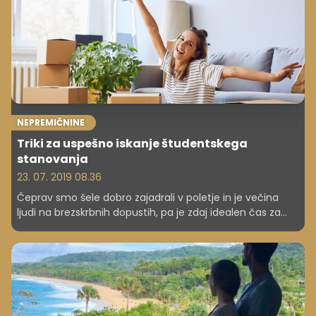
scenariji znani, je čas za konkretne ukrepe.
NEPREMIČNINE
Triki za uspešno iskanje študentskega
stanovanja
23. 07. 2019 08.36
Čeprav smo šele dobro zajadrali v poletje in je večina
ljudi na brezskrbnih dopustih, pa je zdaj idealen čas za
iskanje študentskega stanovanja oziroma sobe.
Septembra je namreč naval mladih iskalcev ogromen,
kar posledično pomeni večje povpraševanje, manjšo
izbiro, nekoliko višje cene in večjo možnost zapletov.
Izpostavljamo nekaj koristnih namigov, ki so lahko v
pomoč pri tem, včasih napornem iskanju ustreznega
bivališča.