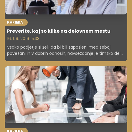
KARIERA
Preverite, kaj so klike na delovnem mestu
16. 09. 2019 15.33
Vsako podjetje si želi, da bi bili zaposleni med seboj
povezani in v dobrih odnosih, navsezadnje je timsko delo
eden od dejavnikov za uspešnost podjetja. A včasih se
zaposleni oblikujejo v posebne zaprte skupine, ki jih
imenujemo klike. Slednje niso tako nedolžne, saj lahko
močno vplivajo na vzdušje med sodelavci, škodijo morali,
vodijo pa lahko tudi v nasilje na delovnem mestu.
KARIERA