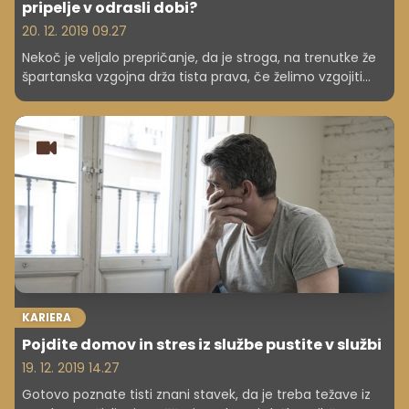
pripelje v odrasli dobi?
20. 12. 2019 09.27
Nekoč je veljalo prepričanje, da je stroga, na trenutke že
špartanska vzgojna drža tista prava, če želimo vzgojiti
otroke, ki bodo v življenju uspešni. Toge in jasne meje,
natančni urniki, nepopuščanje in številna pravila naj bi
otroku omogočili optimalen razvoj vseh potenicalov. A
časi se spreminjajo, sodobne raziskave pa ponujajo nove
izsledke. Tokrat vam razkrivamo tipe vzgojnih stilov, ki
otroka lahko vodijo k razvoju perfekcionizma. A pozor –
pomembno je ločevati starše, ki imajo visoke standarde,
od tistih, ki so perfekcionisti.
KARIERA
Pojdite domov in stres iz službe pustite v službi
19. 12. 2019 14.27
Gotovo poznate tisti znani stavek, da je treba težave iz