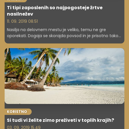
Ti tipi zaposlenih so najpogosteje žrtve
nasilnežev
11. 09. 2019 08.51
Nasilja na delovnem mestu je veliko, temu ne gre
oporekati. Dogaja se skorajda povsod in je prisotno tako
horizontalno kot vertikalno. Tarče so lahko delavci, vodje
oddelkov, direktorji, skratka vsi, ki so del nekega sistema.
Tokrat izpostavljamo specifične tipe zaposlenih, ki so
najpogosteje žrtve nasilnežev, pri čemer lahko vidimo, da
ni univerzalnega pravila, zakaj nekdo nad nekom izvaja
nasilje – bodisi psihično, fizično ali spolno.
KORISTNO
Si tudi vi želite zimo preživeti v toplih krajih?
03. 09. 2019 15.49