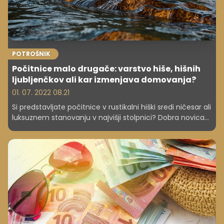
POTROŠNIK
Počitnice malo drugače: varstvo hiše, hišnih
ljubljenčkov ali kar izmenjava domovanja?
01. 07. 2022 08.21
Si predstavljate počitnice v rustikalni hiški sredi ničesar ali
luksuznem stanovanju v najvišji stolpnici? Dobra novica
je, da je to dosegljivo vsem nam. House sitting ali po
naše 'varovanje hiše' je odličen način za ugodne in
unikatne počitnice. S čuvanjem hiš, kamor velikokrat sodi
tudi skrb za hišne ljubljenčke dobimo priložnost za bivanje
v čudovitih nepremičninah, ki si ji sicer nikoli ne bi mogli
privoščiti. Poleg tega lahko spoznamo nove prijatelje in
okusimo še drugačen način življenja, kot smo ga vajeni.