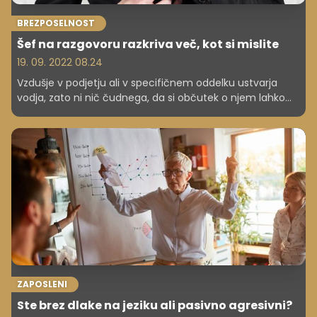
BREZPOSELNOST
Šef na razgovoru razkriva več, kot si mislite
19. 09. 2022 08.24
Vzdušje v podjetju ali v specifičnem oddelku ustvarja
vodja, zato ni nič čudnega, da si občutek o njem lahko
ustvarite tudi na zaposlitvenem razgovoru. Ste vedeli, da
lahko v grobem le v pičle pol ure spoznate, kakšen je
vodja ter kakšna klima vlada v podjetju? Spodnji
pokazatelji so vam lahko v pomoč pri razgovorih, a ne
pozabite, da ena 'napaka' še ne pomeni slabega
podjetja. Včasih se pač zgodi. Izostrite senzorje in bodite
pozorni, če vse skupaj spominja na slabo komedijo.
ZAPOSLENI
Ste brez dlake na jeziku ali pasivno agresivni?