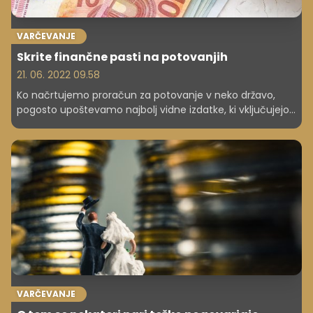
VARČEVANJE
Skrite finančne pasti na potovanjih
21. 06. 2022 09.58
Ko načrtujemo proračun za potovanje v neko državo,
pogosto upoštevamo najbolj vidne izdatke, ki vključujejo
nakup letalske vozovnice, prenočišča, najem avtomobila,
vstopnice za znamenitosti. Ko jih seštejemo, dobimo
končno oceno stroškov – tako vsaj mislimo. A dodatni
stroški, ki jih pri tem ne upoštevamo, se začnejo, še
preden sploh odidemo od doma ...
VARČEVANJE