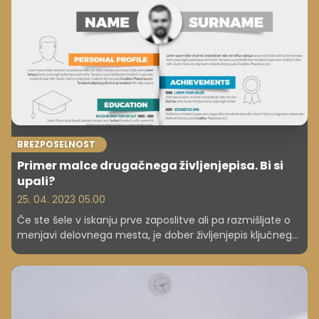
postati tarča posmeha celotnega podjetja. Včasih je
meja zelo tanka, zato pazite, da je ne prekoračite.
BREZPOSELNOST
Primer malce drugačnega življenjepisa. Bi si
upali?
25. 04. 2023 05.00
Če ste šele v iskanju prve zaposlitve ali pa razmišljate o
menjavi delovnega mesta, je dober življenjepis ključnega
pomena. Časi suhoparnega navajanja preteklih delovnih
izkušenj so že zdavnaj minili, v osredje pa vedno bolj
prihajajo predstavitve, po katerih si vas delodajalci
zapomnijo. Kakšen življenjepis poslati je seveda največ
odvisno od delovnega mesta, na katerega se prijavljate.