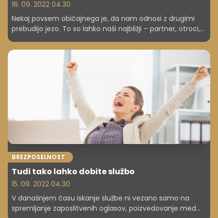
16. 09. 2022 04.30
Nekaj povsem običajnega je, da nam odnosi z drugimi
prebudijo jezo. To so lahko naši najbližji – partner, otroci,
prijatelji, pa tudi nadrejeni in sodelavci. Pomembno je, da
znamo jezi prisluhniti, saj nosi pomembne informacije, ki
so nam lahko v pomoč. Če se dovolj dobro poznate,
potem veste, kaj vas najbolj razjezi in na kakšen način
jezo pri sebi regulirate. Ste nagle jeze? Ste prekomerno
tolerantni? Ste umirjeni in vas le stežka kaj iztiri? In
nenazadnje – na kakšen način izražate jezo?
BREZPOSELNOST
Tudi tako lahko dobite službo
15. 09. 2022 04.30
V današnjem času iskanje službe ni vezano samo na
spremljanje zaposlitvenih oglasov, poizvedovanje med