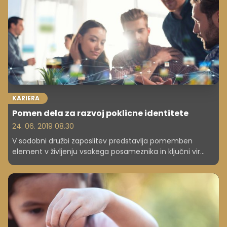
v tem obdobju stati ob strani.
KARIERA
Pomen dela za razvoj poklicne identitete
24. 06. 2019 08.30
V sodobni družbi zaposlitev predstavlja pomemben
element v življenju vsakega posameznika in ključni vir
njegove samostojnosti in neodvisnosti, hkrati pa mu
omogoča možnost socialne vključenosti, kjer v
sodelovanju z drugimi razvija osebno kot tudi poklicno
identiteto," pravi svetovalka za osebni razvoj Karmen
Pevc, ki je to področje poglobljeno raziskovala v
doktorskem delu.