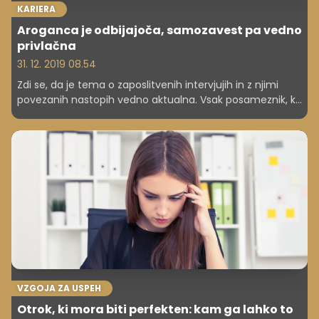
KARIERA
Aroganca je odbijajoča, samozavest pa vedno
privlačna
31. 12. 2019 08.54
Zdi se, da je tema o zaposlitvenih intervjujih in z njimi
povezanih nastopih vedno aktualna. Vsak posameznik, ki
je v iskanju novih priložnosti in izzivov, sanjskega
delovnega mesta ali le bilke za preživetje, si želi prepričati
ljudi, ki odločajo o njegovi zaposlitveni (tudi finančni)
usodi. Kako si torej ne bi želeli vedeti, kaj je tisto, kar na
intervjujih najbolj prepriča? Tokrat izpostavljamo šest
empirično podprtih nasvetov za uspešno predstavitev
potencialnemu delodajalcu.
VZGOJA ZA USPEH
Otrok, ki mora biti perfekten: kam ga lahko to