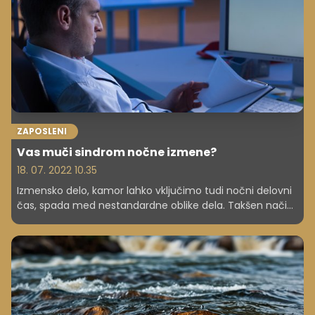
srednji šoli, a z gotovostjo lahko trdimo, da so nekatere
predstave zelo zgrešene in nimajo veliko povezave z
resničnostjo.
ZAPOSLENI
Vas muči sindrom nočne izmene?
18. 07. 2022 10.35
Izmensko delo, kamor lahko vključimo tudi nočni delovni
čas, spada med nestandardne oblike dela. Takšen način
zahteva nenehno izmenjavo ritma budnosti in spanja,
kar vpliva na številne telesne in duševne funkcije in
posledično na zdravje. A to ni edina težava – nočni
delavci imajo pogosteje težave v medosebnih odnosih,
saj so pri tem prekinjeni običajni socialni vzorci.