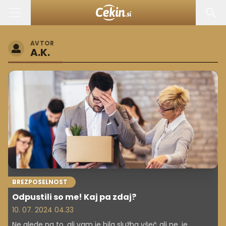
AVTOR
A.K.
BREZPOSELNOST
Odpustili so me! Kaj pa zdaj?
10. 07. 2024 04.33
Ne glede na to, ali vam je bila služba všeč ali ne, je