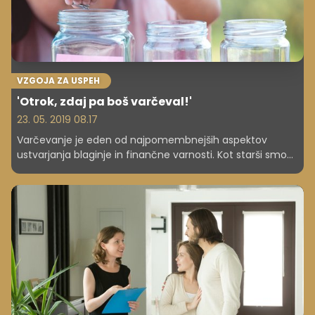
VZGOJA ZA USPEH
'Otrok, zdaj pa boš varčeval!'
23. 05. 2019 08.17
Varčevanje je eden od najpomembnejših aspektov
ustvarjanja blaginje in finančne varnosti. Kot starši smo
otrokom največji zgled, zato ne smemo pozabiti, da sami
oblikujemo njihov odnos do denarja. Kako otroku približati
varčevanje, si preberite v spodnjih nasvetih. Zgodba s
hranilnikom je več kot priročna in nadvse simpatična.