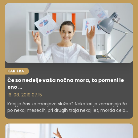
popularnimi ‘igračami’ zadnjih let, posebej med moškimi,
pa tudi ženske niso povsem imune na to modno muho.
O dronu kot delu popotniške opreme smo se pogovarjali
z Janezom Kotarjem, direktorjem Inštituta z razvoj
brezpilotnih sistemov in pionirjem uporabe dronov pri nas
ter enem največjih poznavalcev tega področja.
KARIERA
Če so nedelje vaša nočna mora, to pomeni le
eno ...
16. 08. 2019 07.15
Kdaj je čas za menjavo službe? Nekateri jo zamenjajo že
po nekaj mesecih, pri drugih traja nekaj let, morda celo
desetletij, da sprejmejo odločitve, da je dovolj. Razlog so
lahko nemogoči pogoji dela, neobvladljive razmere,
nekonstruktivni odnosi, nezmožnost napredovanja ali kaj
tretjega, kar spodbudi k spremembi. Če so vam sledeči