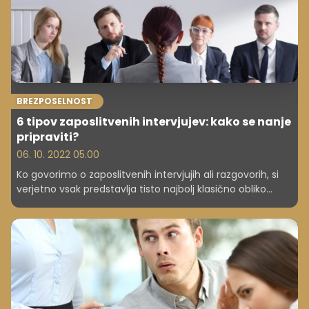
Preverite, kakšne tipe življenjepisov poznamo in izberite
takšnega, s katerim boste delodajalca prepričali. Včasih
je že malenkost dovolj, da izstopite iz množice številnih
iskalcev zaposlitve.
BREZPOSELNOST
6 tipov zaposlitvenih intervjujev: kako se nanje
pripraviti?
06. 10. 2022 05.00
Ko govorimo o zaposlitvenih intervjujih ali razgovorih, si
verjetno vsak predstavlja tisto najbolj klasično obliko
pogovora. Prisoten je kadrovik in morda še nekaj oseb, ki
imajo ključno vlogo pri razpisanem delovnem mestu. Pa
ste vedeli, da obstaja več različnih tipov intervjujev?