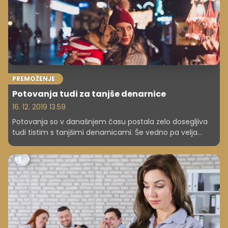
PREMOŽENJE
Potovanja tudi za tanjše denarnice
16. 12. 2019 13.59
Potovanja so v današnjem času postala zelo dosegljiva
tudi tistim s tanjšimi denarnicami. Še vedno pa velja
opomniti na številne trike, ki jih lahko pri načrtovanju
naslednje avanture uporabite. Več kot veste, manj napak
storite in posledično lahko tudi več prihranite. Preverite, v
katerih primerih največkrat puščamo denar drugim, a
povsem po nepotrebnem.