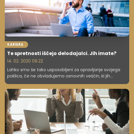
boste z obiskom teh držav izognili množičnemu turizmu,
spoznali boste še kakšen drug košček našega planeta in
obenem prihranili. Izbrane destinacije so za obisk
primerne v vseh letnih časih, zato se lahko zanje odločite
kadarkoli. Vam ostaja še nekaj dni dopusta? Ne oklevajte
in pojdite!
KARIERA
Te spretnosti iščejo delodajalci. Jih imate?
14. 02. 2020 09.22
Lahko smo še tako usposobljeni za opravljanje svojega
poklica, če ne obvladujemo osnovnih veščin, ki jih
potrebujemo pri delu z ljudmi, je vse zaman. Mehke
veščine so ključne za vzpostavljanje in gradnjo odnosov,
pridobivanje prepoznavnosti in ustvarjanje priložnosti za
napredek. V današnjem času so tovrstne spretnosti
veliko bolj pomembne pri iskanju zaposlitve in gradnjo
kariere kot nekoč in veliko delodajalcev daje poudarek
tem, včasih nevidnim sposobnostim, ki so ključne za
uspešno sodelovanje z drugimi.