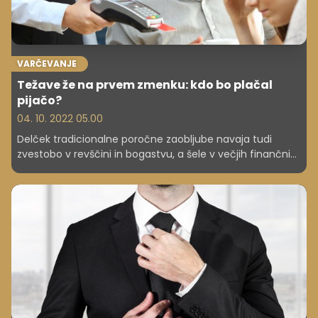
VARČEVANJE
Težave že na prvem zmenku: kdo bo plačal
pijačo?
04. 10. 2022 05.00
Delček tradicionalne poročne zaobljube navaja tudi
zvestobo v revščini in bogastvu, a šele v večjih finančnih
težavah se izkaže, kaj v resnici to pomeni. Prav finančni
stres je namreč v zgornjem vrhu razlogov za partnerske
in družinske konflikte pa tudi ločitve.