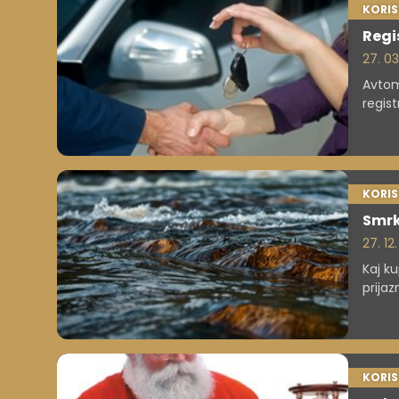
KORI
Regi
27. 03
Avtom
regist
KORI
Smrk
27. 12
Kaj ku
prija
voščil
KORI