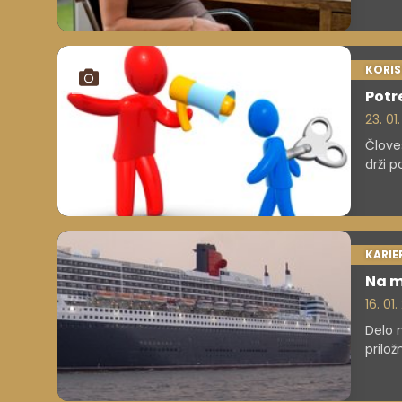
KORI
Potr
23. 01
Člove
drži p
mesec
telo l
KARIE
Na m
16. 01
Delo n
prilož
proble