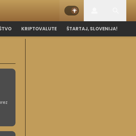
ŠTVO
KRIPTOVALUTE
ŠTARTAJ, SLOVENIJA!
brez
vitve?