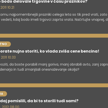
 bodo delovale trgovine v času praznikov?
 2011 10.21
komu najpomembnejši prazniki celega leta so tik pred vrati, zato 
vedeti, kdaj bodo imeli trgovci zaprta vrata. Načrtujte vnaprej, 
 ostali z dolgim nosom in praznim hladilnikom.
STNO
orate nujno storiti, ko vlada zviša cene bencina!
 2011 10.33
oziti, da boste porabili manj goriva, manj obrabili avto, zanj zapra
denarja in tudi zmanjšali onesnaževanje okolja?
RA
daj pomislili, da bi to storili tudi sami?
. 2012 08.00