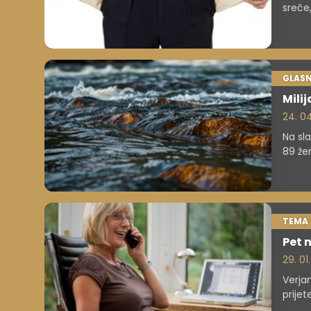
sreče,
najbr
GLASN
Milij
24. 04
Na sla
89 žen
pošte
TEMA
Pet 
29. 01
Verja
prije