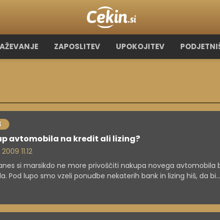
RAŽEVANJE
ZAPOSLITEV
UPOKOJITEV
PODJETNI
E
p avtomobila na kredit ali lizing?
. 2009 11.12
nes si marsikdo ne more privoščiti nakupa novega avtomobila 
la. Pod lupo smo vzeli ponudbe nekaterih bank in lizing hiš, da bi
ali ugotoviti, katera oblika zadolževanja se bolj splača. In ugoto