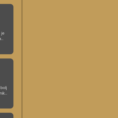
 je
a
bolj
nika.