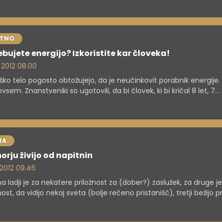
STNO
ebujete energijo? Izkoristite kar človeka!
. 2012 08.00
ško telo pogosto obtožujejo, da je neučinkovit porabnik energije.
ovsem. Znanstveniki so ugotovili, da bi človek, ki bi kričal 8 let, 7
ev in 6 dni, z energijo proizvedenega zvoka segrel skodelico čaj
ahko izrabimo drugače, učinkoviteje, okolju prijazno.
RA
orju živijo od napitnin
. 2012 09.46
a ladji je za nekatere priložnost za (dober?) zaslužek, za druge je
nost, da vidijo nekaj sveta (bolje rečeno pristanišč), tretji bežijo p
mi, četrti iščejo le zabavo. Kaj pravijo izkušnje?