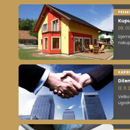
PREM
Kupu
09. 01.
Izjemn
nakup
stanov
KARIE
Dilem
13. 11.
Veliko
ugodn
Razen
predv