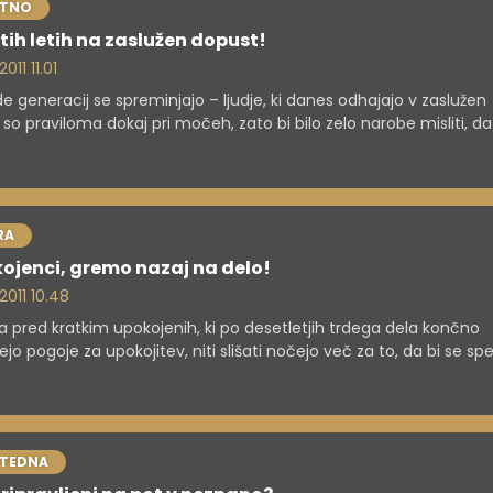
STNO
atih letih na zaslužen dopust!
2011 11.01
 generacij se spreminjajo – ljudje, ki danes odhajajo v zaslužen
 so praviloma dokaj pri močeh, zato bi bilo zelo narobe misliti, da
eni" le na zdravilišča.
RA
ojenci, gremo nazaj na delo!
 2011 10.48
a pred kratkim upokojenih, ki po desetletjih trdega dela končno
jo pogoje za upokojitev, niti slišati nočejo več za to, da bi se spe
ili. A želje in možnosti obstajajo, pa naj gre za izboljšanje
enjskega stanja, nove življenjske priložnosti ali le preganjanje
asa.
 TEDNA