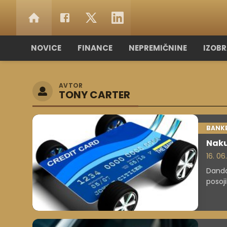
NOVICE
FINANCE
NEPREMIČNINE
IZOB
AVTOR
TONY CARTER
BANK
Naku
16. 06
Danda
posoji
poskuš