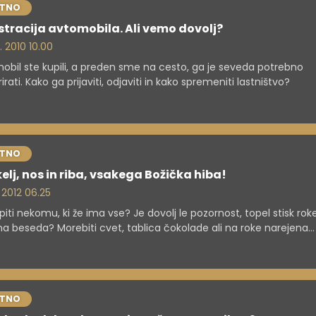
STNO
stracija avtomobila. Ali vemo dovolj?
. 2010 10.00
obil ste kupili, a preden sme na cesto, ga je seveda potrebno
rirati. Kako ga prijaviti, odjaviti in kako spremeniti lastništvo?
STNO
elj, nos in riba, vsakega Božička hiba!
. 2012 06.25
piti nekomu, ki že ima vse? Je dovolj le pozornost, topel stisk roke
zna beseda? Morebiti cvet, tablica čokolade ali na roke narejena
nica? Ali vendarle darilo, ki pa ne sme biti nekaj običajnega?
STNO