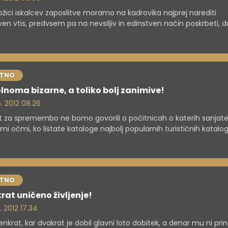
žici iskalcev zaposlitve moramo na kadrovika najprej narediti
ven vtis, predvsem pa na nevsiljiv in edinstven način poskrbeti, 
pozabil. Bolj ko boste izvirni, večja je verjetnost, da boste dobili
!
STNO
lnoma bizarne, a toliko bolj zanimive!
. 2012 08.26
t za spremembo ne bomo govorili o počitnicah o katerih sanjate
mi očmi, ko listate kataloge najbolj popularnih turističnih katalo
 tistih, ki jih med spanjem načrtuje vaša podzavest. Malce bizar
 bolj zanimive.
STNO
rat uničeno življenje!
. 2012 17.34
enkrat, kar dvakrat je dobil glavni loto dobitek, a denar mu ni pri