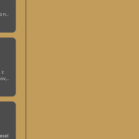
da nas
 z
gov,
ne, a
nesel