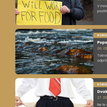
V mno
poziti
ne bo 
službo
KORI
Popo
06. 06
Tokra
odprti
ampak
toliko
KORI
Dvak
27. 05
Ne le 