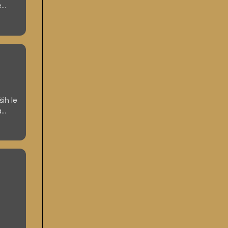
e
ših le
a