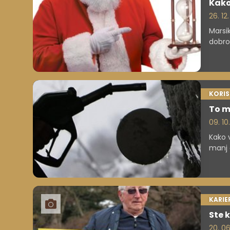
Kako
26. 12.
Marsi
dobro 
boste
KORI
To m
09. 10.
Kako v
manj 
KARIE
Ste k
20. 06