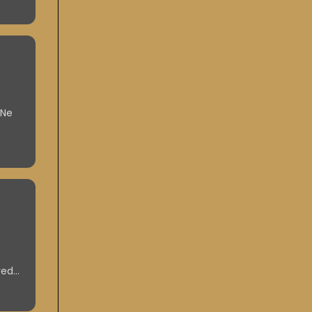
 Ne
a. A
red