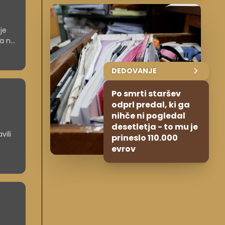
je
da ne
DEDOVANJE
Po smrti staršev
odprl predal, ki ga
nihče ni pogledal
desetletja - to mu je
vili
prineslo 110.000
evrov