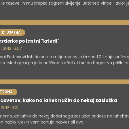
 le težave, in mu krepko zagrenil življenje. Britanec Vince Taylor j
ž rojen pod (ne)srečno zvezdo.
IKI USPEHA
arderke po lastni "krivdi"
. 2012 16.07
vni Forbesovi listi dolarskih milijarderjev je izmed 1.011 najuspešnej
sk. Med njimi pa je le peščica takšnih, ki so do bogastva prišle n
n način in izključno z lastnim delom in sposobnostmi.
 TEDNA
nasvetov, kako na lahek način do nekaj zaslužka
. 2012 19.32
memo, da lahko do nekaj dodatnega zaslužka pridete na lahek in
ten način. Cekin vam ponuja nasvet ali dva.