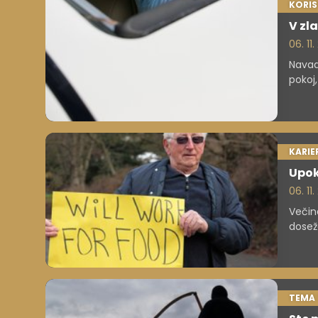
KORI
V zl
06. 11. 
Navade
pokoj,
"obsoj
KARIE
Upok
06. 11.
Večin
doseže
zaposl
premož
dolgč
TEMA