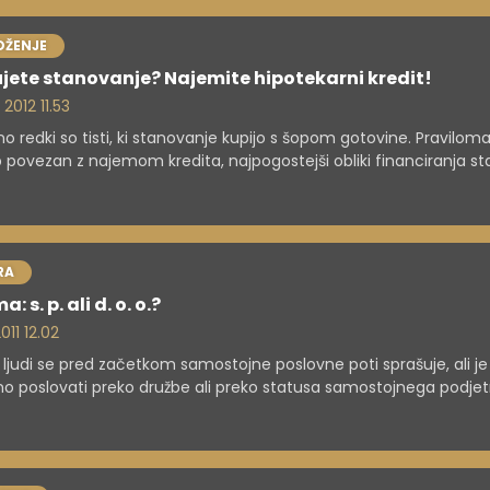
OŽENJE
jete stanovanje? Najemite hipotekarni kredit!
 2012 11.53
o redki so tisti, ki stanovanje kupijo s šopom gotovine. Praviloma
 povezan z najemom kredita, najpogostejši obliki financiranja st
anjski in hipotekarni kredit.
RA
a: s. p. ali d. o. o.?
 2011 12.02
 ljudi se pred začetkom samostojne poslovne poti sprašuje, ali je 
o poslovati preko družbe ali preko statusa samostojnega podjet
 ustanovnega kapitala, odgovornosti za obveznosti družbe gre
sem pomisliti na promet in pričakovan dobiček.