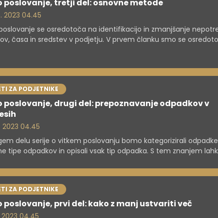
o poslovanje, tretji del: osnovne metode
8. 2023 04.45
 poslovanje se osredotoča na identifikacijo in zmanjšanje nepotr
kov, časa in sredstev v podjetju. V prvem članku smo se osredotoč
novna principe vitkega poslovanja in v drugem na primere odpa
cesih. V tretjem delu pa bomo podrobneje obravnavali nekaj osn
 vitkega poslovanja.
TI ZA PODJETNIKE
o poslovanje, drugi del: prepoznavanje odpadkov v
esih
. 2023 04.45
gem delu serije o vitkem poslovanju bomo kategorizirali odpadke
čne tipe odpadkov in opisali vsak tip odpadka. S tem znanjem lah
 začnete izboljševati procese na vašem delovnem mestu ali v v
tju, tako da prepoznate in odstranite katerega od prepoznanih
kov.
TI ZA PODJETNIKE
 poslovanje, prvi del: kako z manj ustvariti več
. 2023 04.45