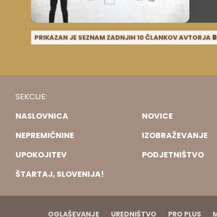
potreb
ustvar
plača
zadovo
PRIKAZAN JE SEZNAM ZADNJIH 10 ČLANKOV AVTORJA
B
finan
SEKCIJE:
NASLOVNICA
NOVICE
NEPREMIČNINE
IZOBRAŽEVANJE
UPOKOJITEV
PODJETNIŠTVO
ŠTARTAJ, SLOVENIJA!
OGLAŠEVANJE
UREDNIŠTVO
PRO PLUS