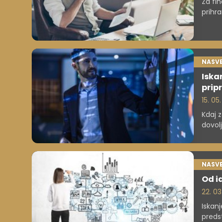
Za fin
prihra
pogost
invest
NASVE
Iskan
pripr
15. 05
Kdaj z
dovolj
NASVE
Od id
22. 03
Iskanj
predst