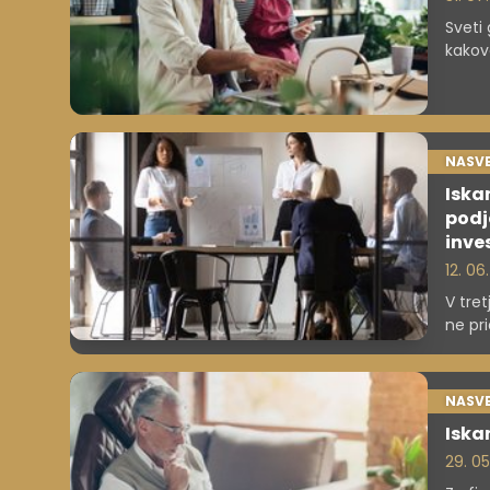
Sveti
kakov
obsta
je uv
NASVE
Iska
podje
inves
12. 06
V tret
ne pri
komun
NASVE
Iskan
29. 0