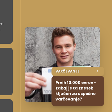
em
peha
VARČEVANJE
Prvih 10.000 evrov -
ti
zakaj je ta znesek
re k
ključen za uspešno
varčevanje?