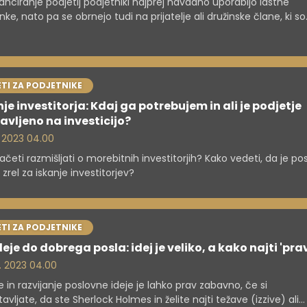
anciranje podjetij podjetniki najprej navadno uporabijo lastne
nke, nato pa se obrnejo tudi na prijatelje ali družinske člane, ki so
o prvi investitorji. Preverimo, kam se še lahko obrnete, če iščet
itorja, in kaj bo v zameno pričakoval.
TI ZA PODJETNIKE
je investitorja: Kdaj ga potrebujem in ali je podjetje
avljeno na investicijo?
. 2023 04.00
ačeti razmišljati o morebitnih investitorjih? Kako vedeti, da je po
 zrel za iskanje investitorjev?
TI ZA PODJETNIKE
eje do dobrega posla: idej je veliko, a kako najti 'pra
. 2023 04.00
e in razvijanje poslovne ideje je lahko prav zabavno, če si
avljate, da ste Sherlock Holmes in želite najti težave (izzive) ali