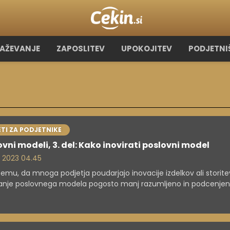
RAŽEVANJE
ZAPOSLITEV
UPOKOJITEV
PODJETNI
TI ZA PODJETNIKE
ovni modeli, 3. del: Kako inovirati poslovni model
. 2023 04.45
temu, da mnoga podjetja poudarjajo inovacije izdelkov ali storitev
ranje poslovnega modela pogosto manj razumljeno in podcenje
e za ustvarjanje konkurenčne prednosti. V tem članku si bomo
dali postopek inoviranja poslovnega modela.