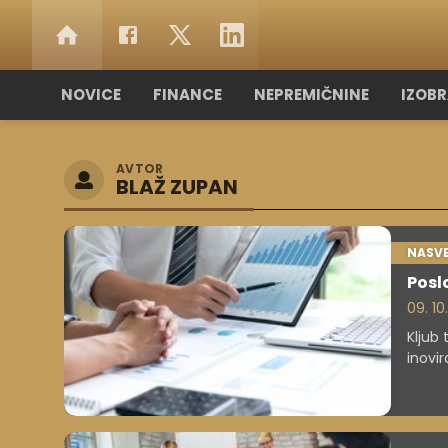
NOVICE
FINANCE
NEPREMIČNINE
IZOB
AVTOR
BLAŽ ZUPAN
NASVE
Posl
09. 10
Kljub 
inovi
orodj
pogle