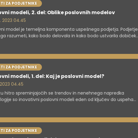
TI ZA PODJETNIKE
ovni modeli, 2. del: Oblike poslovnih modelov
9. 2023 04.45
vni model je temeljna komponenta uspešnega podjetja. Podjetj
a razumeti, kako bodo delovala in kako bodo ustvarila dobiček.
zno zasnovan poslovni model je lahko ključ do dolgoročnega us
i.
TI ZA PODJETNIKE
vni modeli, 1. del: Kaj je poslovni model?
. 2023 04.45
tu hitro spreminjajočih se trendov in nenehnega napredka
logije so inovativni poslovni modeli eden od ključev do uspeha
a podjetja. Vsak podjetnik začetnik bi se moral sistematično loti
ovanja svojega poslovnega modela, saj to lahko bistveno pripomo
ovitosti poslovanja in dolgoročnemu uspehu.
TI ZA PODJETNIKE