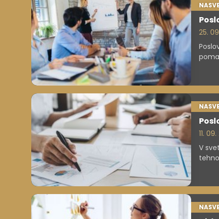
NASVE
Posl
25. 0
Poslo
pomag
Ustre
in rast
NASVE
Poslo
11. 09
V sve
tehno
vsakeg
oblik
učink
NASVE