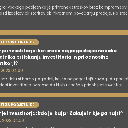
 gral vsakega podjetnika je prihranek stroškov brez kompromisov 
osti izdelkov ali storitev ob hkratnem povečanju prodaje. Na sre
jajo metode, ki vam pri tem pomagajo. Ena izmed najbolj razširje
edba vitkega poslovanja.
TI ZA PODJETNIKE
nje investitorja: katere so najpogostejše napake
tnika pri iskanju investitorja in pri odnosih z
titorji?
. 2023 04.00
jem delu si bomo pogledali, kaj so najpogostejši razlogi, da podje
dobi investitorja oziroma da kljub uspešno pridobljeni investiciji
ikacija med podjetnikom in investitorjem ne poteka po načrtih.
TI ZA PODJETNIKE
je investitorja: kdo je, kaj pričakuje in kje ga najti?
5. 2023 04.00