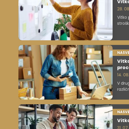
Vitk
28. 0
Vitko
stroš
na os
v pro
metod
NASVE
Vitk
proc
14. 08
V dru
razli
takoj
podje
odpad
NASVE
Vitko
31. 07