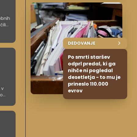
ebnih
ili
dkov
ovnih
DEDOVANJE
Po smrti staršev
odprl predal, ki ga
nihče ni pogledal
desetletja - to mu je
prineslo 110.000
 v
evrov
ko
ašem