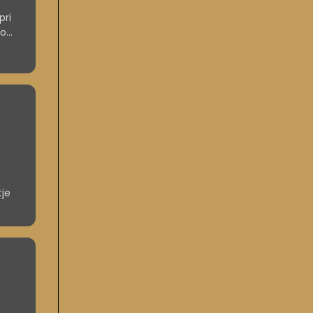
pri
čo
nih
tje