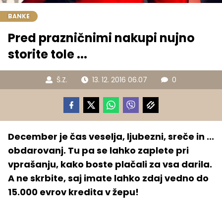
BANKE
Pred prazničnimi nakupi nujno
storite tole ...
Š.Z.
13. 12. 2016 06.07
0
December je čas veselja, ljubezni, sreče in ...
obdarovanj. Tu pa se lahko zaplete pri
vprašanju, kako boste plačali za vsa darila.
A ne skrbite, saj imate lahko zdaj vedno do
15.000 evrov kredita v žepu!