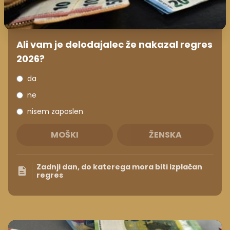
Ali vam je delodajalec že nakazal regres
2026?
da
ne
nisem zaposlen
MOŠKI
ŽENSKA
Zadnji dan, do katerega mora biti izplačan
regres