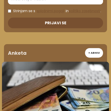
Strinjam se s
splošnimi pogoji
in
politiko zasebnosti
.
PRIJAVI SE
Anketa
+ ARHIV