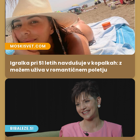
MOSKISVET.COM
Igralka pri 51 letih navdušuje v kopalkah: z
možem uživa v romantičnem poletju
BIBALEZE.SI