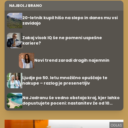
NAJBOLJ BRANO
20-letnik kupil hišo na slepo in danes mu vsi
zavidajo
Zakaj visok IQ še ne pomeni uspešne
kariere?
Novi trend zaradi dragih najemnin
Ljudje po 50. letu množično opuščajo te
nakupe – razlog je presenetljiv
Na Jadranu še vedno obstaja kraj, kjer lahko
dopustujete poceni: nastanitev že od 10
evrov, kosilo za pet evrov
OGLAS