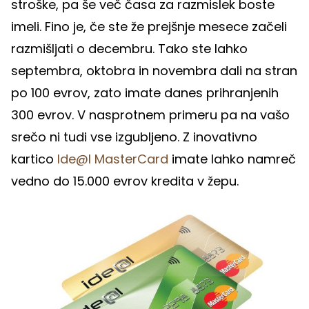
stroške, pa še več časa za razmislek boste
imeli. Fino je, če ste že prejšnje mesece začeli
razmišljati o decembru. Tako ste lahko
septembra, oktobra in novembra dali na stran
po 100 evrov, zato imate danes prihranjenih
300 evrov. V nasprotnem primeru pa na vašo
srečo ni tudi vse izgubljeno. Z inovativno
kartico
Ide@l MasterCard
imate lahko namreč
vedno do 15.000 evrov kredita v žepu.