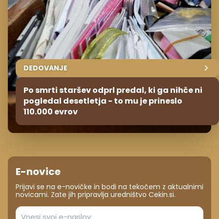
DEDOVANJE
Po smrti staršev odprl predal, ki ga nihče ni
pogledal desetletja - to mu je prineslo
110.000 evrov
E-novice
Prijavi se na e-novičke in bodi na tekočem z aktualnimi
novicami. Zate jih pripravlja uredništvo Cekin.si.