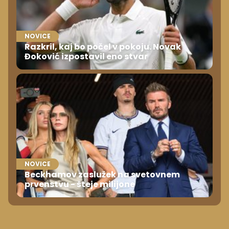
NOVICE
Razkril, kaj bo počel v pokoju. Novak
Đoković izpostavil eno stvar
NOVICE
Beckhamov zaslužek na svetovnem
prvenstvu - šteje milijone