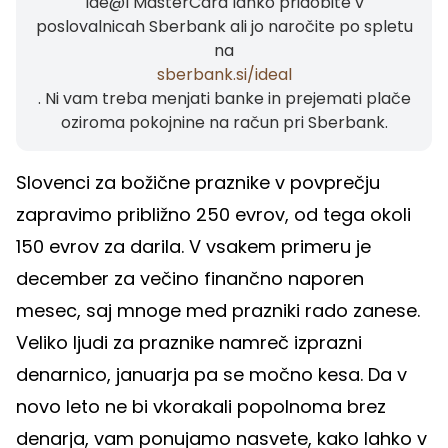
Ide@l MasterCard lahko pridobite v
poslovalnicah Sberbank ali jo naročite po spletu
na
sberbank.si/ideal
. Ni vam treba menjati banke in prejemati plače
oziroma pokojnine na račun pri Sberbank.
Slovenci za božične praznike v povprečju
zapravimo približno 250 evrov, od tega okoli
150 evrov za darila. V vsakem primeru je
december za večino finančno naporen
mesec, saj mnoge med prazniki rado zanese.
Veliko ljudi za praznike namreč izprazni
denarnico, januarja pa se močno kesa. Da v
novo leto ne bi vkorakali popolnoma brez
denarja, vam ponujamo nasvete, kako lahko v