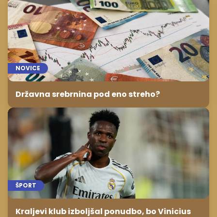
NOVICE
Državna srebrnina pod eno streho?
ŠPORT
Kraljevi klub izboljšal ponudbo, bo Vinicius