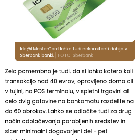
Ide@l MasterCard lahko tudi nekomitenti dobijo v
Sberbank banki.
FOTO: Sberbank
Zelo pomembno je tudi, da si lahko katero koli
transakcijo nad 40 evrov, opravljeno doma ali
v tujini, na POS terminalu, v spletni trgovini ali
celo dvig gotovine na bankomatu razdelite na
do 60 obrokov. Lahko se odločite tudi za drug
način odplačevanja porabljenih sredstev in
sicer minimalni dogovorjeni del - pet