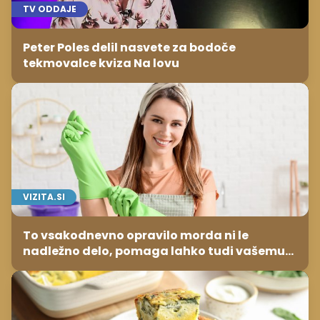
TV ODDAJE
Peter Poles delil nasvete za bodoče
tekmovalce kviza Na lovu
VIZITA.SI
To vsakodnevno opravilo morda ni le
nadležno delo, pomaga lahko tudi vašemu
srcu