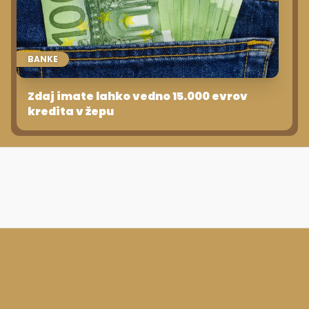
BANKE
Zdaj imate lahko vedno 15.000 evrov
kredita v žepu