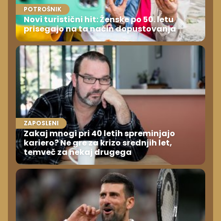
POTROŠNIK
Novi turistični hit: Ženske po 50. letu
prisegajo na ta način dopustovanja
ZAPOSLENI
Zakaj mnogi pri 40 letih spreminjajo
kariero? Ne gre za krizo srednjih let,
temveč za nekaj drugega