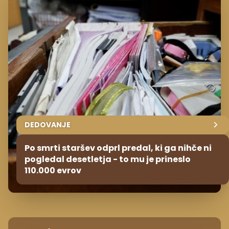
DEDOVANJE
Po smrti staršev odprl predal, ki ga nihče ni
pogledal desetletja - to mu je prineslo
110.000 evrov