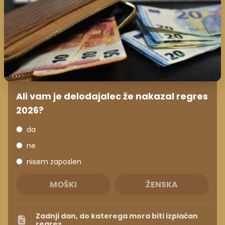
Ali vam je delodajalec že nakazal regres
2026?
da
ne
nisem zaposlen
MOŠKI
ŽENSKA
Zadnji dan, do katerega mora biti izplačan
regres