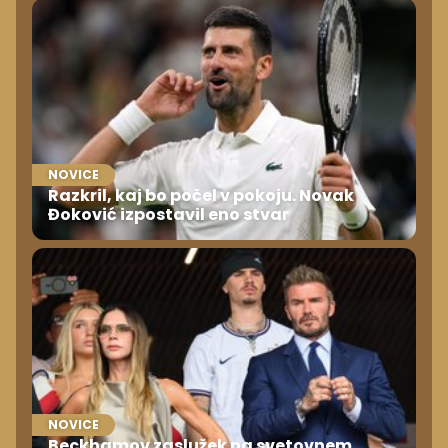
NOVICE
Razkril, kaj bo počel v pokoju. Novak
Đoković izpostavil eno stvar
NOVICE
Beckhamov zaslužek na svetovnem