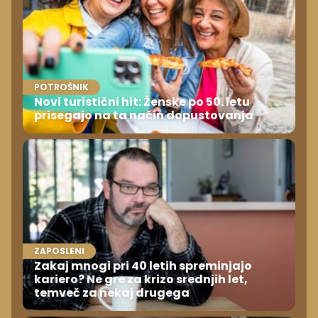
POTROŠNIK
Novi turistični hit: Ženske po 50. letu
prisegajo na ta način dopustovanja
ZAPOSLENI
Zakaj mnogi pri 40 letih spreminjajo
kariero? Ne gre za krizo srednjih let,
temveč za nekaj drugega