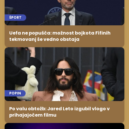
ŠPORT
Uefa ne popušča: možnost bojkota Fifinih
tekmovanj še vedno obstaja
POPIN
Po valu obtožb: Jared Leto izgubil vlogo v
prihajajočem filmu