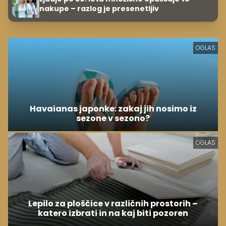
nakupe – razlog je presenetljiv
OGLAS
Havaianas japonke: zakaj jih nosimo iz
sezone v sezono?
OGLAS
Lepilo za ploščice v različnih prostorih –
katero izbrati in na kaj biti pozoren