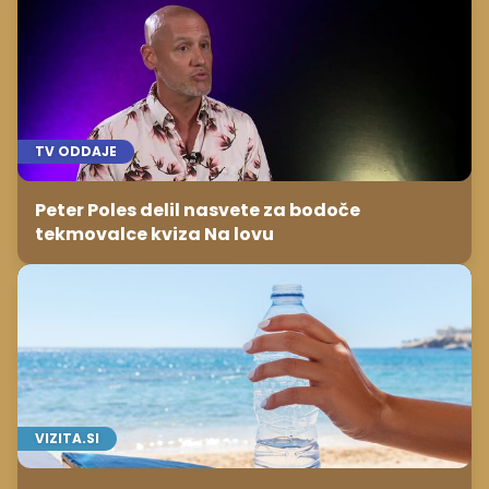
TV ODDAJE
Peter Poles delil nasvete za bodoče
tekmovalce kviza Na lovu
VIZITA.SI