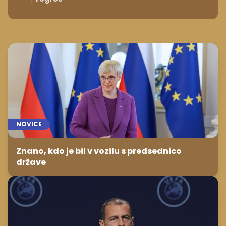
NOVICE
Znano, kdo je bil v vozilu s predsednico
države