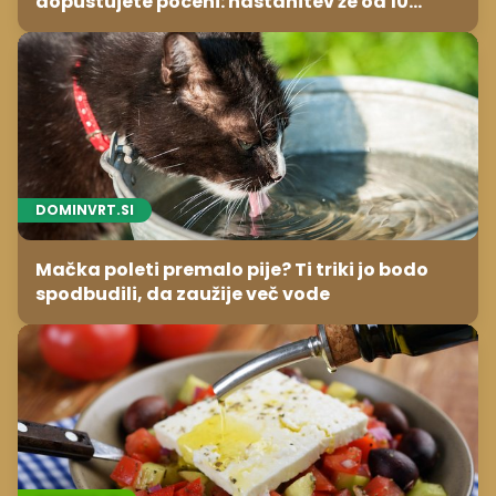
dopustujete poceni: nastanitev že od 10
evrov, kosilo za pet evrov
DOMINVRT.SI
Mačka poleti premalo pije? Ti triki jo bodo
spodbudili, da zaužije več vode