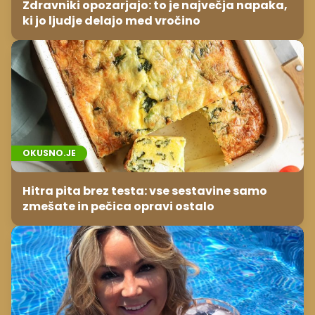
Zdravniki opozarjajo: to je največja napaka,
ki jo ljudje delajo med vročino
OKUSNO.JE
Hitra pita brez testa: vse sestavine samo
zmešate in pečica opravi ostalo