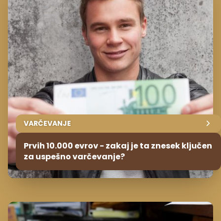
VARČEVANJE
Prvih 10.000 evrov - zakaj je ta znesek ključen
za uspešno varčevanje?