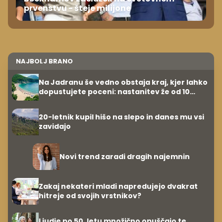
prvenstvu - šteje milijone
NAJBOLJ BRANO
Na Jadranu še vedno obstaja kraj, kjer lahko
dopustujete poceni: nastanitev že od 10
evrov, kosilo za pet evrov
20-letnik kupil hišo na slepo in danes mu vsi
zavidajo
Novi trend zaradi dragih najemnin
Zakaj nekateri mladi napredujejo dvakrat
hitreje od svojih vrstnikov?
Ljudje po 50. letu množično opuščajo te