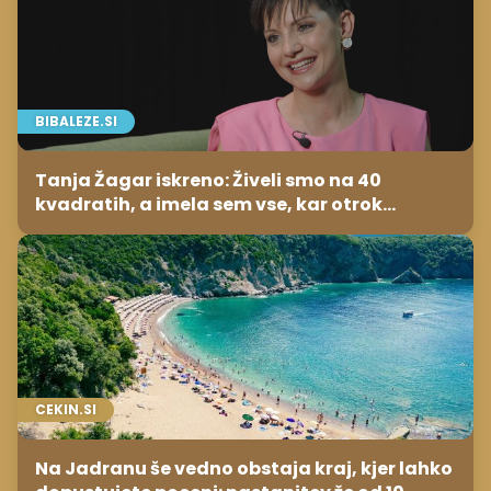
BIBALEZE.SI
Tanja Žagar iskreno: Živeli smo na 40
kvadratih, a imela sem vse, kar otrok
potrebuje
CEKIN.SI
Na Jadranu še vedno obstaja kraj, kjer lahko