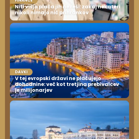
FINANCE
Niti višja plača jih ne reši: zakaj nekateri
nikoli nimajo nič prihrankov
DAVKI
V tej evropski državi ne plačujejo
dohodnine: več kot tretjina prebivalcev
je milijonarjev