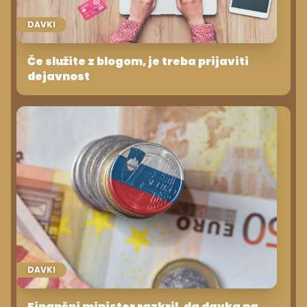
DAVKI
Če služite z blogom, je treba prijaviti
dejavnost
DAVKI
Finančni minister razkril, da davka na