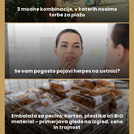
3 modne kombinacije, v katerih nosimo
torbe za plažo
Se vam pogosto pojavi herpes na ustnici?
OGLAS
Embalaža za pecivo: karton, plastika ali BIO
material – primerjava glede na izgled, ceno
in trajnost