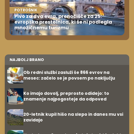
POTROŠNIK
Pivo za dva evra, prenočišče za 25:
evropska prestolnica, ki še ni podlegla
množičnemu turizmu
NAJBOLJ BRANO
Ob redni službi zasluži še 866 evrov na
mesec: začelo se je povsem po naključju
Ko imajo dovolj, preprosto odidejo: to
znamenje najpogosteje da odpoved
20-letnik kupil hišo na slepo in danes mu vsi
zavidajo