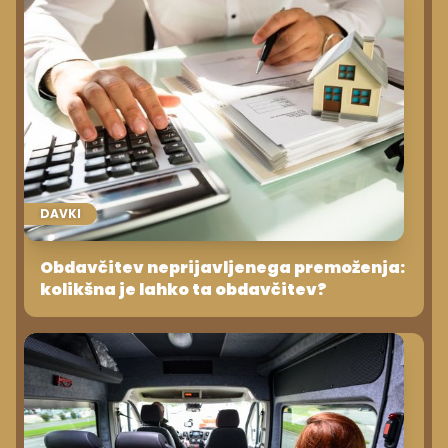
DAVKI
Obdavčitev neprijavljenega premoženja:
kolikšna je lahko ta obdavčitev?