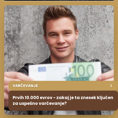
VARČEVANJE
Prvih 10.000 evrov - zakaj je ta znesek ključen
za uspešno varčevanje?