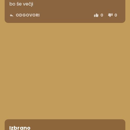
bo še večji
ODGOVORI
0
0
Izbrano