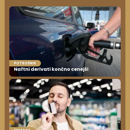
POTROŠNIK
Naftni derivati končno cenejši