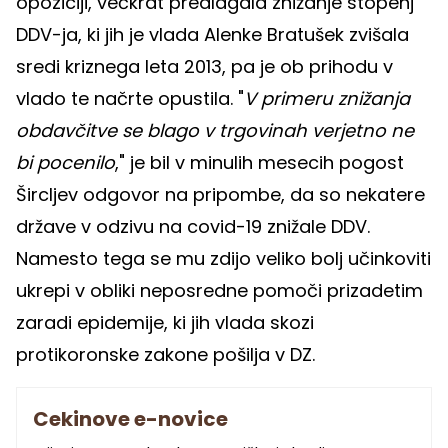
opoziciji, večkrat predlagala znižanje stopenj
DDV-ja, ki jih je vlada Alenke Bratušek zvišala
sredi kriznega leta 2013, pa je ob prihodu v
vlado te načrte opustila. "
V primeru znižanja
obdavčitve se blago v trgovinah verjetno ne
bi pocenilo
," je bil v minulih mesecih pogost
Šircljev odgovor na pripombe, da so nekatere
države v odzivu na covid-19 znižale DDV.
Namesto tega se mu zdijo veliko bolj učinkoviti
ukrepi v obliki neposredne pomoči prizadetim
zaradi epidemije, ki jih vlada skozi
protikoronske zakone pošilja v DZ.
Cekinove e-novice