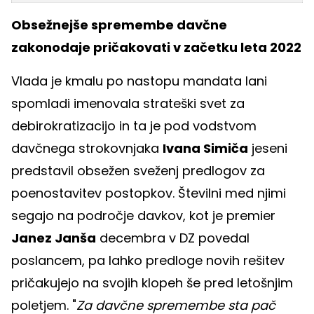
Obsežnejše spremembe davčne
zakonodaje pričakovati v začetku leta 2022
Vlada je kmalu po nastopu mandata lani
spomladi imenovala strateški svet za
debirokratizacijo in ta je pod vodstvom
davčnega strokovnjaka
Ivana Simiča
jeseni
predstavil obsežen sveženj predlogov za
poenostavitev postopkov. Številni med njimi
segajo na področje davkov, kot je premier
Janez Janša
decembra v DZ povedal
poslancem, pa lahko predloge novih rešitev
pričakujejo na svojih klopeh še pred letošnjim
poletjem. "
Za davčne spremembe sta pač