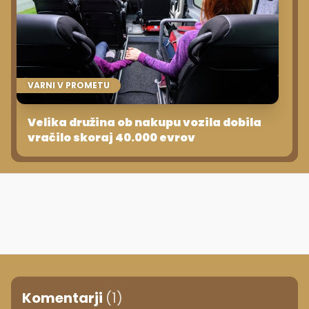
VARNI V PROMETU
Velika družina ob nakupu vozila dobila
vračilo skoraj 40.000 evrov
Komentarji
(1)