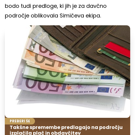
bodo tudi predloge, ki jih je za davčno
področje oblikovala Simičeva ekipa.
PREBERI ŠE
Takšne spremembe predlagajo na področju
izplačila plač in obdavčitev