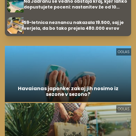
Na Jadranu še vedno obstaja kraj, kjer lahko
dopustujete poceni: nastanitev že od 10
evrov, kosilo za pet evrov
59-letnica neznancu nakazala 19.500, saj je
verjela, da bo tako prejela 480.000 evrov
OGLAS
Havaianas japonke: zakaj jih nosimo iz
sezone v sezono?
OGLAS