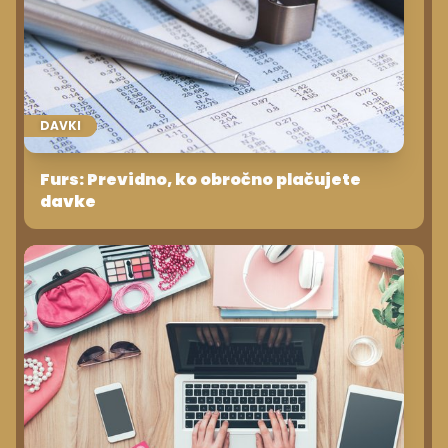
DAVKI
Furs: Previdno, ko obročno plačujete
davke