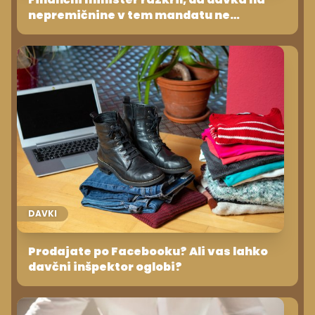
nepremičnine v tem mandatu ne
namerava predlagati
DAVKI
Prodajate po Facebooku? Ali vas lahko
davčni inšpektor oglobi?