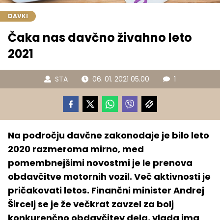
DAVKI
Čaka nas davčno živahno leto
2021
STA
06. 01. 2021 05.00
1
Na področju davčne zakonodaje je bilo leto
2020 razmeroma mirno, med
pomembnejšimi novostmi je le prenova
obdavčitve motornih vozil. Več aktivnosti je
pričakovati letos. Finančni minister Andrej
Šircelj se je že večkrat zavzel za bolj
konkurenčno obdavčitev dela, vlada ima