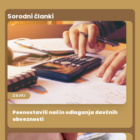
Sorodni članki
DAVKI
Poenostavili način odlaganja davčnih
obveznosti