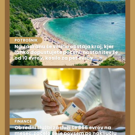
POTROŠNIK
Na Jadranu še vedno obstaja kraj, kjer
lahko dopustujete poceni: nastanitev že
od 10 evrov, kosilo za pet evrov
FINANCE
Ob redni službi zasluži še 866 evrov na
mesec: začelo se je povsem po naključju