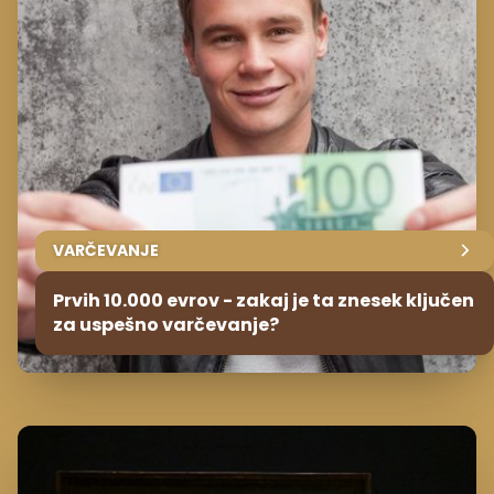
VARČEVANJE
Prvih 10.000 evrov - zakaj je ta znesek ključen
za uspešno varčevanje?