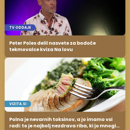
TV ODDAJE
Peter Poles delil nasvete za bodoče
tekmovalce kviza Na lovu
VIZITA.SI
Polna je nevarnih toksinov, a jo imamo vsi
radi: to je najbolj nezdrava riba, ki jo mnogi