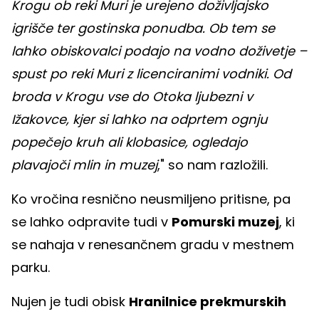
Krogu ob reki Muri je urejeno doživljajsko
igrišče ter gostinska ponudba. Ob tem se
lahko obiskovalci podajo na vodno doživetje –
spust po reki Muri z licenciranimi vodniki. Od
broda v Krogu vse do Otoka ljubezni v
Ižakovce, kjer si lahko na odprtem ognju
popečejo kruh ali klobasice, ogledajo
plavajoči mlin in muzej
," so nam razložili.
Ko vročina resnično neusmiljeno pritisne, pa
se lahko odpravite tudi v
Pomurski muzej
, ki
se nahaja v renesančnem gradu v mestnem
parku.
Nujen je tudi obisk
Hranilnice prekmurskih