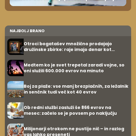
NAJBOLJ BRANO
Otroci bogatašev množično prodajajo
družinske zbirke: raje imajo denar kot
umetnine
Medtem ko je svet trepetal zaradi vojne, so
oni služili 600.000 evrov na minuto
Boj za plaže: vse manj brezplačnih, za ležalnik
in senčnik tudi več kot 40 evrov
Ob redni službi zasluži še 866 evrov na
mesec: začelo se je povsem po naključju
Milijonarji otrokom ne pustijo nič – in razlog
vas lahko preseneti