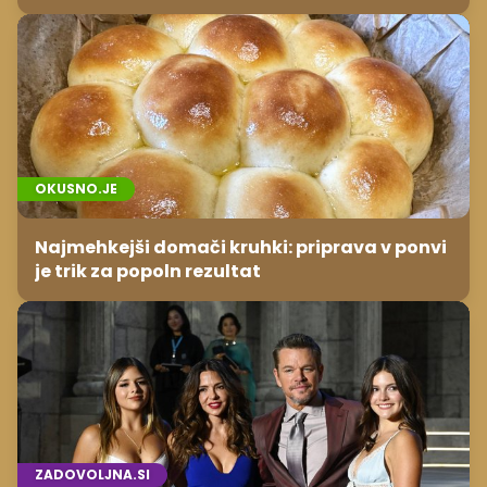
redno uživajo
OKUSNO.JE
Najmehkejši domači kruhki: priprava v ponvi
je trik za popoln rezultat
ZADOVOLJNA.SI