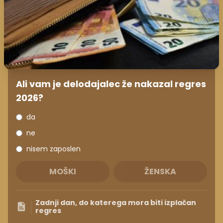
Ali vam je delodajalec že nakazal regres
2026?
da
ne
nisem zaposlen
MOŠKI
ŽENSKA
Zadnji dan, do katerega mora biti izplačan
regres