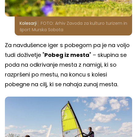
Kolesarji
FOTO: Arhiv Zavoda za kulturo turizem in
šport Murska Sobota
Za navdušence iger s pobegom pa je na voljo
tudi doživetje "
Pobeg iz mesta
" – skupina se
poda na odkrivanje mesta z namigi, ki so
razpršeni po mestu, na koncu s kolesi
pobegne na cilj, ki se nahaja zunaj mesta.