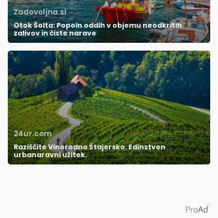
Zadovoljna.si
Otok Šolta: Popoln oddih v objemu neodkritih
zalivov in čiste narave
24ur.com
Raziščite Vinorodno Štajersko. Edinstven
urbanaravni užitek.
Priporoča