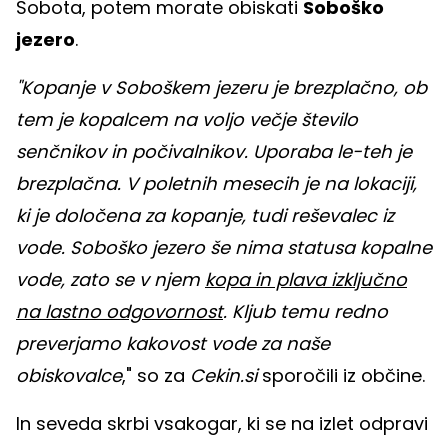
Sobota, potem morate obiskati
Soboško
jezero
.
"Kopanje v Soboškem jezeru je brezplačno, ob
tem je kopalcem na voljo večje število
senčnikov in počivalnikov. Uporaba le-teh je
brezplačna. V poletnih mesecih je na lokaciji,
ki je določena za kopanje, tudi reševalec iz
vode. Soboško jezero še nima statusa kopalne
vode, zato se v njem
kopa in plava izključno
na lastno odgovornost
. Kljub temu redno
preverjamo kakovost vode za naše
obiskovalce
," so za
Cekin.si
sporočili iz občine.
In seveda skrbi vsakogar, ki se na izlet odpravi