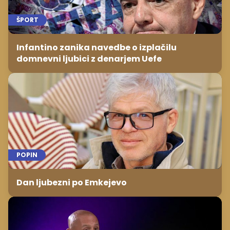
ŠPORT
Infantino zanika navedbe o izplačilu
domnevni ljubici z denarjem Uefe
POPIN
Dan ljubezni po Emkejevo