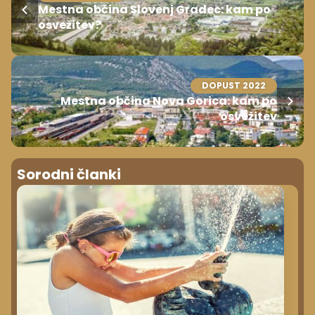
Mestna občina Slovenj Gradec: kam po
osvežitev?
DOPUST 2022
Mestna občina Nova Gorica: kam po
osvežitev
Sorodni članki