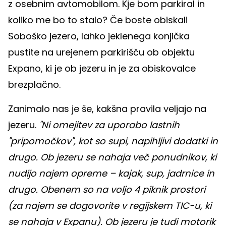
z osebnim avtomobilom. Kje bom parkiral in
koliko me bo to stalo? Če boste obiskali
Soboško jezero, lahko jeklenega konjička
pustite na urejenem parkirišču ob objektu
Expano, ki je ob jezeru in je za obiskovalce
brezplačno.
Zanimalo nas je še, kakšna pravila veljajo na
jezeru.
"Ni omejitev za uporabo lastnih
"pripomočkov", kot so supi, napihljivi dodatki in
drugo. Ob jezeru se nahaja več ponudnikov, ki
nudijo najem opreme – kajak, sup, jadrnice in
drugo. Obenem so na voljo 4 piknik prostori
(za najem se dogovorite v regijskem TIC-u, ki
se nahaja v Expanu). Ob jezeru je tudi motorik