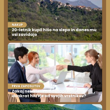
NAKUP
20-letnik kupil hišo na slepo in danes mu
vsi zavidajo
PRVA ZAPOSLITEV
Zakaj nekateri mladi napredujejo
dvakrat hitreje od svojih vrstnikov?