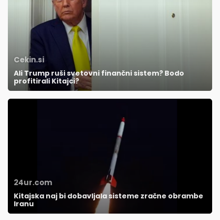
Cekin.si
Ali Trump ruši svetovni finančni sistem? Bodo
profitirali Kitajci?
24ur.com
Kitajska naj bi dobavljala sisteme zračne obrambe
Iranu