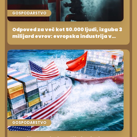
GOSPODARSTVO
Odpoved za več kot 50.000 ljudi, izguba 3
milijard evrov: evropska industrija v
razsulu, Kitajci slavijo!
GOSPODARSTVO