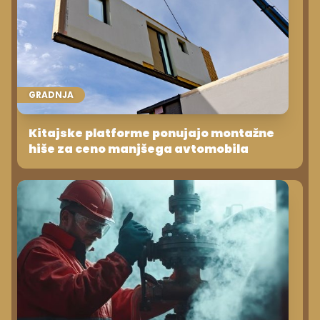
GRADNJA
Kitajske platforme ponujajo montažne
hiše za ceno manjšega avtomobila