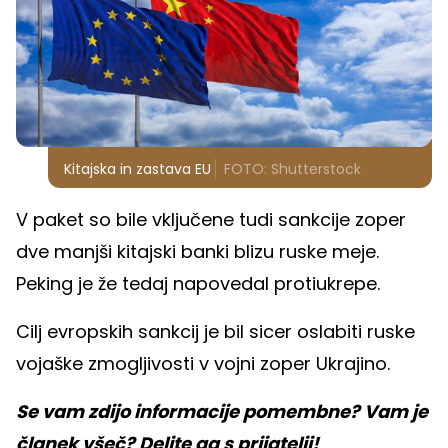
Kitajska in zastava EU
FOTO: Shutterstock
V paket so bile vključene tudi sankcije zoper
dve manjši kitajski banki blizu ruske meje.
Peking je že tedaj napovedal protiukrepe.
Cilj evropskih sankcij je bil sicer oslabiti ruske
vojaške zmogljivosti v vojni zoper Ukrajino.
Se vam zdijo informacije pomembne? Vam je
članek všeč? Delite ga s prijatelji!