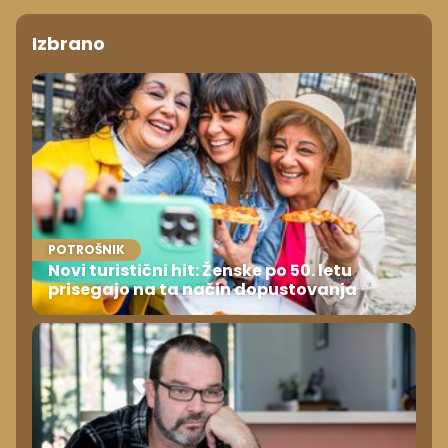
Izbrano
POTROŠNIK
Novi turistični hit: Ženske po 50. letu
prisegajo na ta način dopustovanja