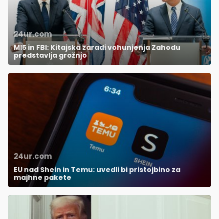
24ur.com
MI5 in FBI: Kitajska zaradi vohunjenja Zahodu
predstavlja grožnjo
24ur.com
EU nad Shein in Temu: uvedli bi pristojbino za
majhne pakete