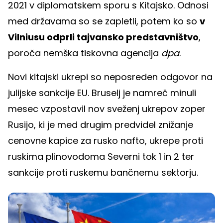
2021 v diplomatskem sporu s Kitajsko. Odnosi
med državama so se zapletli, potem ko so
v
Vilniusu odprli tajvansko predstavništvo
,
poroča nemška tiskovna agencija
dpa
.
Novi kitajski ukrepi so neposreden odgovor na
julijske sankcije EU. Bruselj je namreč minuli
mesec vzpostavil nov sveženj ukrepov zoper
Rusijo, ki je med drugim predvidel znižanje
cenovne kapice za rusko nafto, ukrepe proti
ruskima plinovodoma Severni tok 1 in 2 ter
sankcije proti ruskemu bančnemu sektorju.