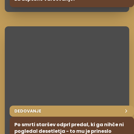
DEDOVANJE
Po smrti staršev odprl predal, ki ga nihče ni
pogledal desetletja - to mu je prineslo