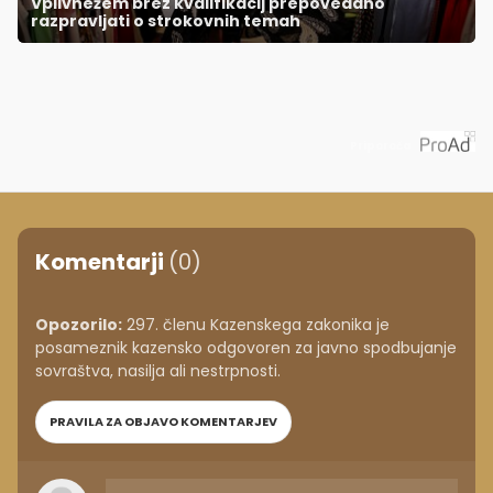
Vplivnežem brez kvalifikacij prepovedano
razpravljati o strokovnih temah
Priporoča
Komentarji
(0)
Opozorilo:
297. členu Kazenskega zakonika je
posameznik kazensko odgovoren za javno spodbujanje
sovraštva, nasilja ali nestrpnosti.
PRAVILA ZA OBJAVO KOMENTARJEV