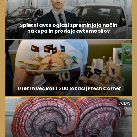
Spletni avto oglasi spreminjajo način
nakupa in prodaje avtomobilov
10 let in več kot 1.300 lokacij Fresh Corner
OGLAS