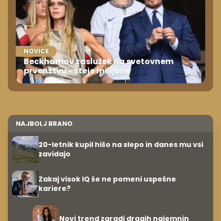
NOVICE
Beckhamov zaslužek na svetovnem
prvenstvu - šteje milijone
NAJBOLJ BRANO
20-letnik kupil hišo na slepo in danes mu vsi
zavidajo
Zakaj visok IQ še ne pomeni uspešne
kariere?
Novi trend zaradi dragih najemnin