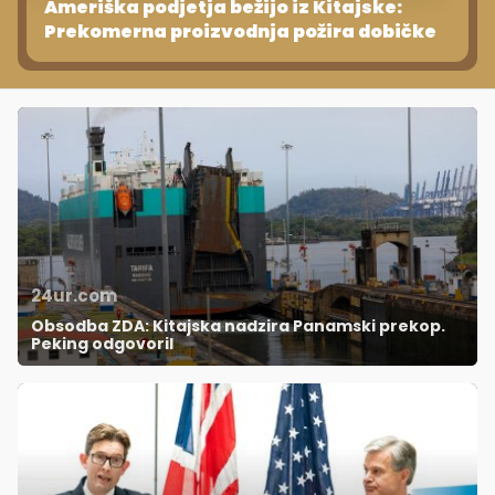
Ameriška podjetja bežijo iz Kitajske:
Prekomerna proizvodnja požira dobičke
24ur.com
Obsodba ZDA: Kitajska nadzira Panamski prekop.
Peking odgovoril