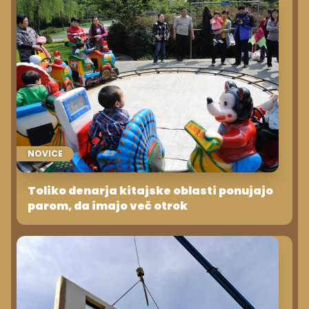
NOVICE
Toliko denarja kitajske oblasti ponujajo
parom, da imajo več otrok