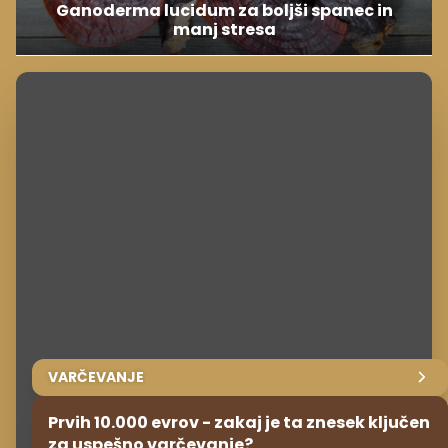
Ganoderma lucidum za boljši spanec in
manj stresa
VARČEVANJE
Prvih 10.000 evrov - zakaj je ta znesek ključen
za uspešno varčevanje?