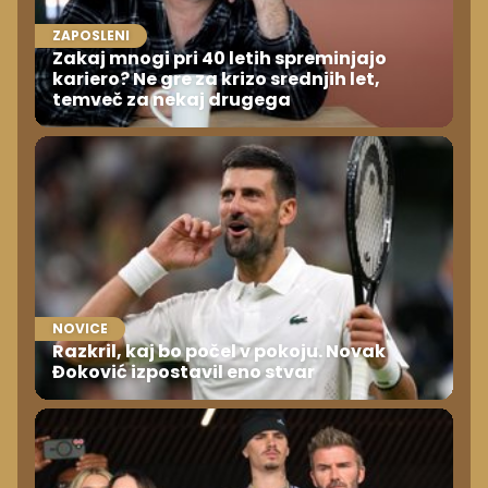
ZAPOSLENI
Zakaj mnogi pri 40 letih spreminjajo
kariero? Ne gre za krizo srednjih let,
temveč za nekaj drugega
NOVICE
Razkril, kaj bo počel v pokoju. Novak
Đoković izpostavil eno stvar