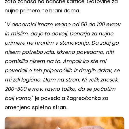
zato zanaša na bančne kartice. Gotovine za
nujne primere ne hrani doma.
"
V denarnici imam vedno od 50 do 100 evrov
in mislim, da je to dovolj. Denarja za nujne
primere ne hranim v stanovanju. Do zdaj ga
nisem potrebovala. Iskreno povedano, niti
pomislila nisem na to. Ampak ko ste mi
povedali o teh priporočilih iz drugih držav, se
mi zdi logično. Dam na stran. Ni velik znesek,
200-300 evrov, ravno toliko, da se počutim
bolj varno
," je povedala Zagrebčanka za
omenjeno spletno stran.