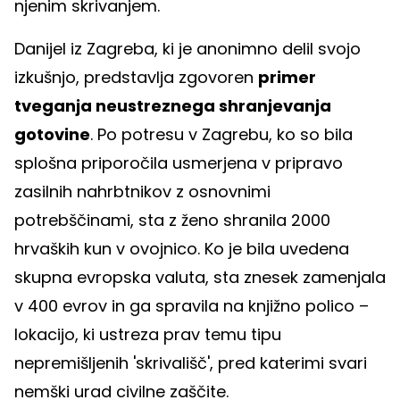
njenim skrivanjem.
Danijel iz Zagreba, ki je anonimno delil svojo
izkušnjo, predstavlja zgovoren
primer
tveganja neustreznega shranjevanja
gotovine
. Po potresu v Zagrebu, ko so bila
splošna priporočila usmerjena v pripravo
zasilnih nahrbtnikov z osnovnimi
potrebščinami, sta z ženo shranila 2000
hrvaških kun v ovojnico. Ko je bila uvedena
skupna evropska valuta, sta znesek zamenjala
v 400 evrov in ga spravila na knjižno polico –
lokacijo, ki ustreza prav temu tipu
nepremišljenih 'skrivališč', pred katerimi svari
nemški urad civilne zaščite.