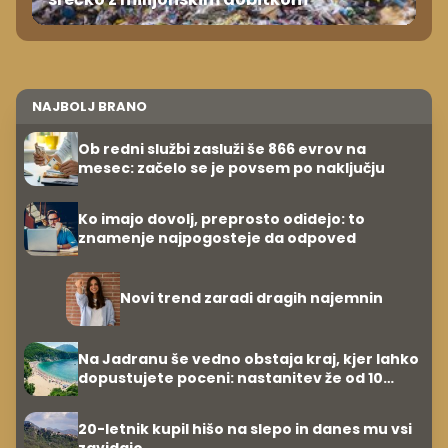
NAJBOLJ BRANO
Ob redni službi zasluži še 866 evrov na
mesec: začelo se je povsem po naključju
Ko imajo dovolj, preprosto odidejo: to
znamenje najpogosteje da odpoved
Novi trend zaradi dragih najemnin
Na Jadranu še vedno obstaja kraj, kjer lahko
dopustujete poceni: nastanitev že od 10
evrov, kosilo za pet evrov
20-letnik kupil hišo na slepo in danes mu vsi
zavidajo