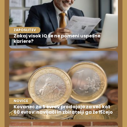
ZAPOSLITEV
Zakaj visok IQ še ne pomeni uspešne
kariere?
NOVICE
Kovanec za 5 evrov prodajajo za več kot
60 evrov: navijači in zbiratelji ga že iščejo