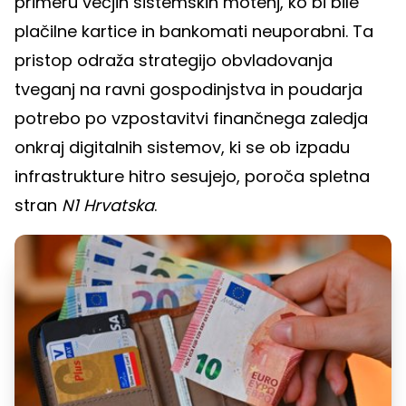
primeru večjih sistemskih motenj, ko bi bile
plačilne kartice in bankomati neuporabni. Ta
pristop odraža strategijo obvladovanja
tveganj na ravni gospodinjstva in poudarja
potrebo po vzpostavitvi finančnega zaledja
onkraj digitalnih sistemov, ki se ob izpadu
infrastrukture hitro sesujejo, poroča spletna
stran
N1 Hrvatska
.