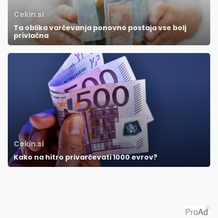
Cekin.si
Ta oblika varčevanja ponovno postaja vse bolj
privlačna
Cekin.si
Kako na hitro privarčevati 1000 evrov?
Priporoča