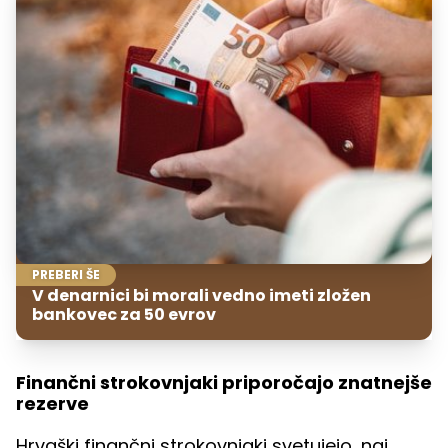
PREBERI ŠE
V denarnici bi morali vedno imeti zložen
bankovec za 50 evrov
Finančni strokovnjaki priporočajo znatnejše
rezerve
Hrvaški finančni strokovnjaki svetujejo, naj