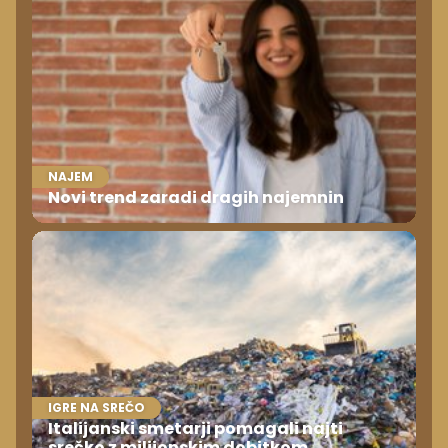
NAJEM
Novi trend zaradi dragih najemnin
IGRE NA SREČO
Italijanski smetarji pomagali najti
srečko z milijonskim dobitkom