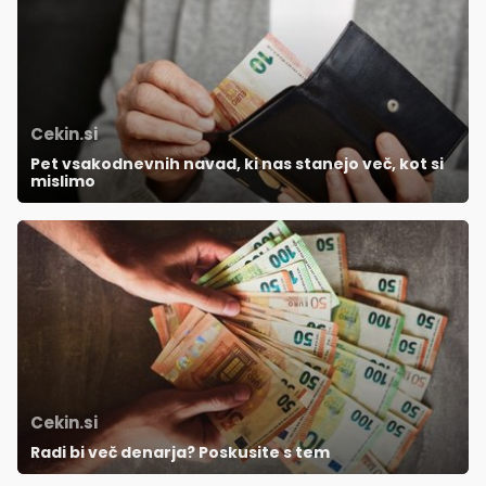
Cekin.si
Pet vsakodnevnih navad, ki nas stanejo več, kot si
mislimo
Cekin.si
Radi bi več denarja? Poskusite s tem