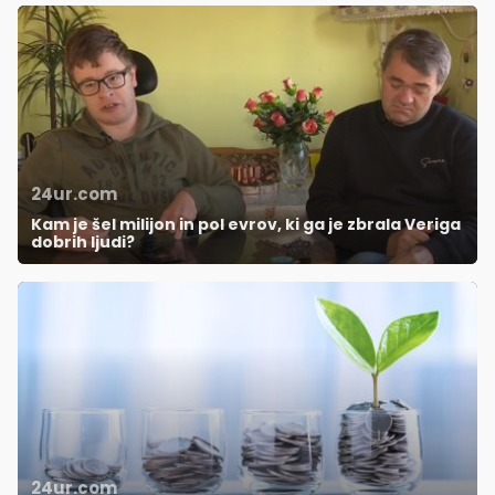
24ur.com
Kam je šel milijon in pol evrov, ki ga je zbrala Veriga
dobrih ljudi?
24ur.com