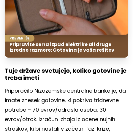
PREBERI ŠE
Pripravite se na izpad elektrike ali druge
izredne razmere: Gotovina je vaša rešitev
Tuje države svetujejo, koliko gotovine je
treba imeti
Priporočilo Nizozemske centralne banke je, da
imate znesek gotovine, ki pokriva tridnevne
potrebe – 70 evrov/odrasla oseba, 30
evrov/otrok. Izračun izhaja iz ocene nujnih
stroškov, ki bi nastali v začetni fazi krize,