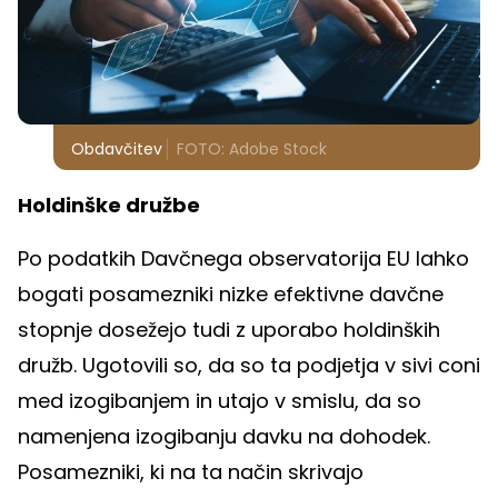
Obdavčitev
FOTO: Adobe Stock
Holdinške družbe
Po podatkih Davčnega observatorija EU lahko
bogati posamezniki nizke efektivne davčne
stopnje dosežejo tudi z uporabo holdinških
družb. Ugotovili so, da so ta podjetja v sivi coni
med izogibanjem in utajo v smislu, da so
namenjena izogibanju davku na dohodek.
Posamezniki, ki na ta način skrivajo