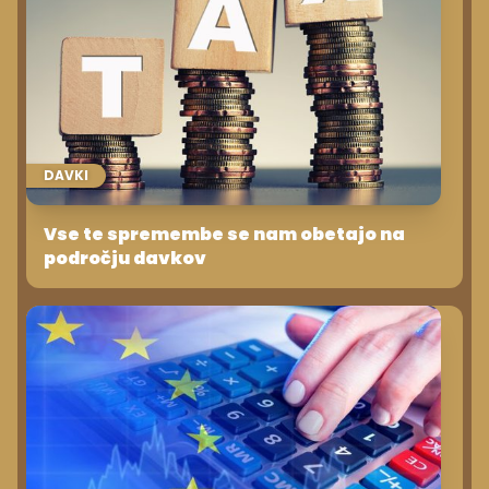
DAVKI
Vse te spremembe se nam obetajo na
področju davkov