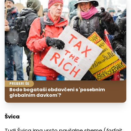
PREBERI ŠE
Bodo bogataši obdavčeni s 'posebnim
globalnim davkom'?
Švica
Tudi Švica ima vrsto pavšalne sheme (
forfait