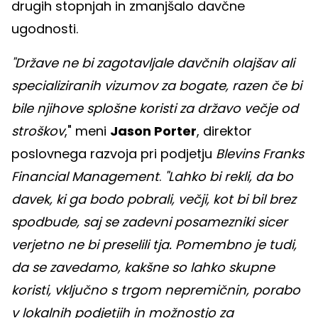
drugih stopnjah in zmanjšalo davčne
ugodnosti.
"Države ne bi zagotavljale davčnih olajšav ali
specializiranih vizumov za bogate, razen če bi
bile njihove splošne koristi za državo večje od
stroškov
," meni
Jason Porter
, direktor
poslovnega razvoja pri podjetju
Blevins Franks
Financial Management
.
"Lahko bi rekli, da bo
davek, ki ga bodo pobrali, večji, kot bi bil brez
spodbude, saj se zadevni posamezniki sicer
verjetno ne bi preselili tja. Pomembno je tudi,
da se zavedamo, kakšne so lahko skupne
koristi, vključno s trgom nepremičnin, porabo
v lokalnih podjetjih in možnostjo za