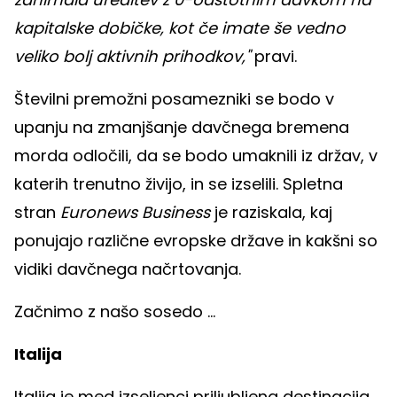
kapitalske dobičke, kot če imate še vedno
veliko bolj aktivnih prihodkov,"
pravi.
Številni premožni posamezniki se bodo v
upanju na zmanjšanje davčnega bremena
morda odločili, da se bodo umaknili iz držav, v
katerih trenutno živijo, in se izselili. Spletna
stran
Euronews Business
je raziskala, kaj
ponujajo različne evropske države in kakšni so
vidiki davčnega načrtovanja.
Začnimo z našo sosedo ...
Italija
Italija je med izseljenci priljubljena destinacija