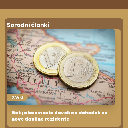
Sorodni članki
DAVKI
Italija bo zvišala davek na dohodek za
nove davčne rezidente