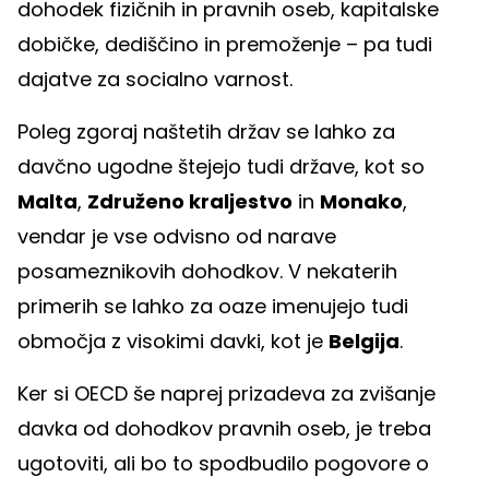
dohodek fizičnih in pravnih oseb, kapitalske
dobičke, dediščino in premoženje – pa tudi
dajatve za socialno varnost.
Poleg zgoraj naštetih držav se lahko za
davčno ugodne štejejo tudi države, kot so
Malta
,
Združeno kraljestvo
in
Monako
,
vendar je vse odvisno od narave
posameznikovih dohodkov. V nekaterih
primerih se lahko za oaze imenujejo tudi
območja z visokimi davki, kot je
Belgija
.
Ker si OECD še naprej prizadeva za zvišanje
davka od dohodkov pravnih oseb, je treba
ugotoviti, ali bo to spodbudilo pogovore o