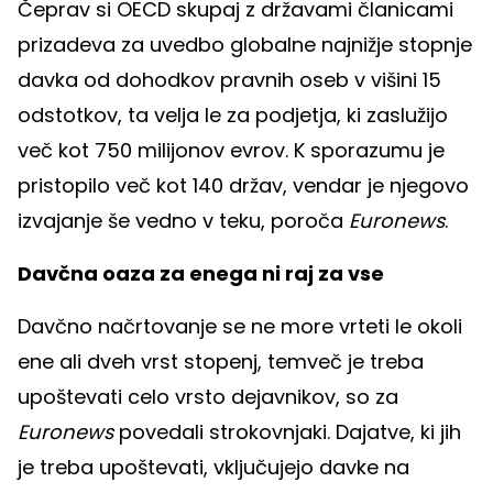
Čeprav si OECD skupaj z državami članicami
prizadeva za uvedbo globalne najnižje stopnje
davka od dohodkov pravnih oseb v višini 15
odstotkov, ta velja le za podjetja, ki zaslužijo
več kot 750 milijonov evrov. K sporazumu je
pristopilo več kot 140 držav, vendar je njegovo
izvajanje še vedno v teku, poroča
Euronews
.
Davčna oaza za enega ni raj za vse
Davčno načrtovanje se ne more vrteti le okoli
ene ali dveh vrst stopenj, temveč je treba
upoštevati celo vrsto dejavnikov, so za
Euronews
povedali strokovnjaki. Dajatve, ki jih
je treba upoštevati, vključujejo davke na