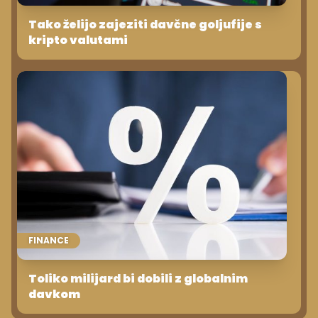
Tako želijo zajeziti davčne goljufije s
kripto valutami
FINANCE
Toliko milijard bi dobili z globalnim
davkom