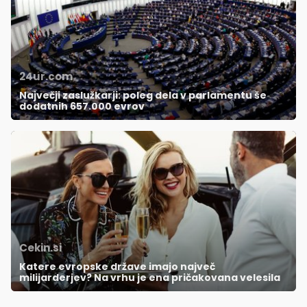
24ur.com
Največji zaslužkarji: poleg dela v parlamentu še
dodatnih 657.000 evrov
Cekin.si
Katere evropske države imajo največ
milijarderjev? Na vrhu je ena pričakovana velesila