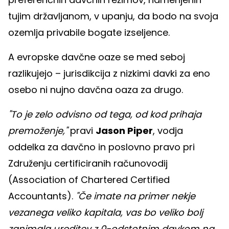
tujim državljanom, v upanju, da bodo na svoja
ozemlja privabile bogate izseljence.
A evropske davčne oaze se med seboj
razlikujejo – jurisdikcija z nizkimi davki za eno
osebo ni nujno davčna oaza za drugo.
"To je zelo odvisno od tega, od kod prihaja
premoženje,"
pravi
Jason Piper
, vodja
oddelka za davčno in poslovno pravo pri
Združenju certificiranih računovodij
(Association of Chartered Certified
Accountants).
"Če imate na primer nekje
vezanega veliko kapitala, vas bo veliko bolj
zanimala ureditev z 0-odstotnim davkom na