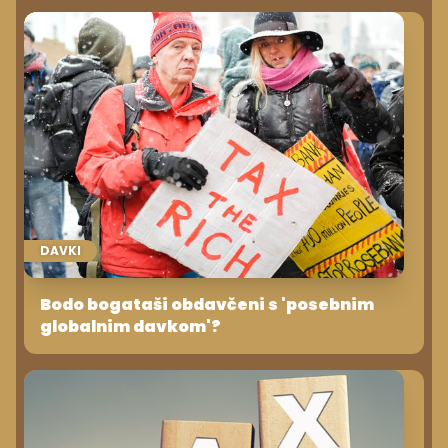
DAVKI
Bodo bogataši obdavčeni s 'posebnim
globalnim davkom'?