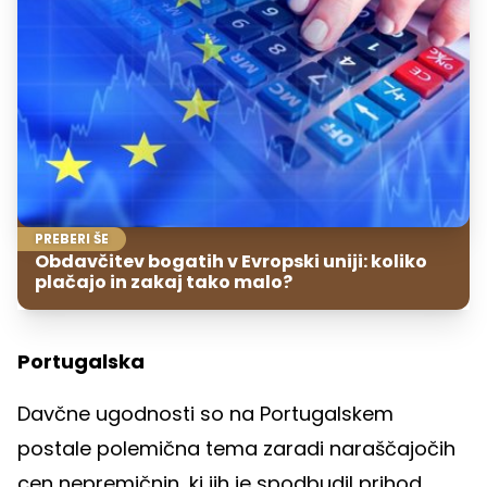
PREBERI ŠE
Obdavčitev bogatih v Evropski uniji: koliko
plačajo in zakaj tako malo?
Portugalska
Davčne ugodnosti so na Portugalskem
postale polemična tema zaradi naraščajočih
cen nepremičnin, ki jih je spodbudil prihod