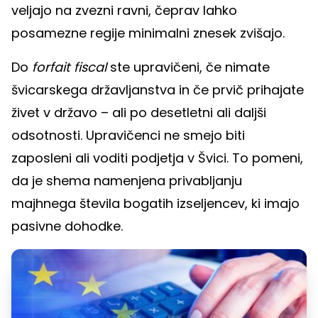
veljajo na zvezni ravni, čeprav lahko
posamezne regije minimalni znesek zvišajo.
Do
forfait fiscal
ste upravičeni, če nimate
švicarskega državljanstva in če prvič prihajate
živet v državo – ali po desetletni ali daljši
odsotnosti. Upravičenci ne smejo biti
zaposleni ali voditi podjetja v Švici. To pomeni,
da je shema namenjena privabljanju
majhnega števila bogatih izseljencev, ki imajo
pasivne dohodke.