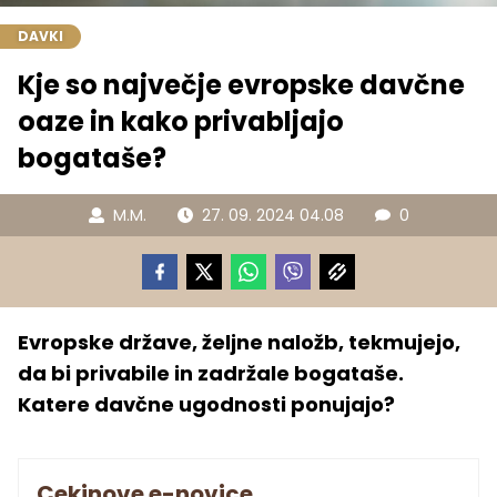
DAVKI
Kje so največje evropske davčne
oaze in kako privabljajo
bogataše?
M.M.
27. 09. 2024 04.08
0
Evropske države, željne naložb, tekmujejo,
da bi privabile in zadržale bogataše.
Katere davčne ugodnosti ponujajo?
Cekinove e-novice