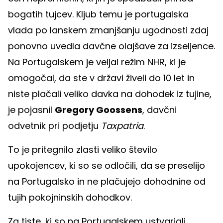
bogatih tujcev. Kljub temu je portugalska
vlada po lanskem zmanjšanju ugodnosti zdaj
ponovno uvedla davčne olajšave za izseljence.
Na Portugalskem je veljal režim NHR, ki je
omogočal, da ste v državi živeli do 10 let in
niste plačali veliko davka na dohodek iz tujine,
je pojasnil
Gregory Goossens
, davčni
odvetnik pri podjetju
Taxpatria
.
To je pritegnilo zlasti veliko število
upokojencev, ki so se odločili, da se preselijo
na Portugalsko in ne plačujejo dohodnine od
tujih pokojninskih dohodkov.
Za tiste, ki so na Portugalskem ustvarjali