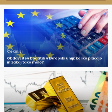
Cekin.si
Obdavčitev bogatih v Evropski uniji: koliko plačajo
in zakaj tako malo?