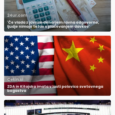
24ur.com
'Če vlada z javnim denarjem ravna odgovorno,
ljudje nimajo težav s plačevanjem davkov'
Cekin.si
ZDA in Kitajska imata v lasti polovico svetovnega
bogastva