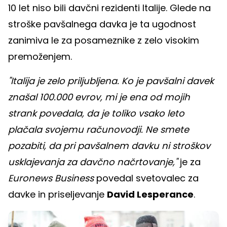
10 let niso bili davčni rezidenti Italije. Glede na
stroške pavšalnega davka je ta ugodnost
zanimiva le za posameznike z zelo visokim
premoženjem.
"Italija je zelo priljubljena. Ko je pavšalni davek
znašal 100.000 evrov, mi je ena od mojih
strank povedala, da je toliko vsako leto
plačala svojemu računovodji. Ne smete
pozabiti, da pri pavšalnem davku ni stroškov
usklajevanja za davčno načrtovanje,"
je za
Euronews Business
povedal svetovalec za
davke in priseljevanje
David Lesperance
.