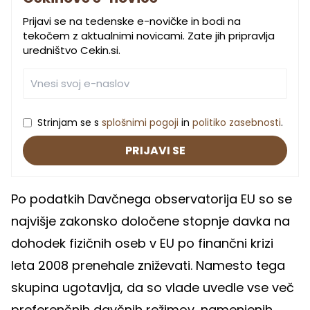
Prijavi se na tedenske e-novičke in bodi na
tekočem z aktualnimi novicami. Zate jih pripravlja
uredništvo Cekin.si.
Strinjam se s
splošnimi pogoji
in
politiko zasebnosti
.
PRIJAVI SE
Po podatkih Davčnega observatorija EU so se
najvišje zakonsko določene stopnje davka na
dohodek fizičnih oseb v EU po finančni krizi
leta 2008 prenehale zniževati. Namesto tega
skupina ugotavlja, da so vlade uvedle vse več
preferenčnih davčnih režimov, namenjenih