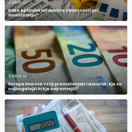
Cekin.si
Kako optimizirati davčne obveznosti pri
investiranju?
Cekin.si
Evropa ima vse večji premoženjski razkorak: kje so
najbogatejši in kje najrevnejši?