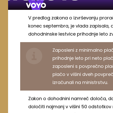
V predlog zakona o izvrševanju proraču
konec septembra, je vlada zapisala, 
dohodninske lestvice prihodnje leto zv
Zaposleni z minimalno pl
prihodnje leto pri neto plač
zaposleni s povprečno plačo
plačo v višini dveh povpreč
izračunali na ministrstvu.
Zakon o dohodnini namreč določa, da 
določiti najmanj v višini 50 odstotko