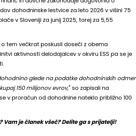
financ in davčne zakonodaje dogovorila o
edov dohodninske lestvice za leto 2026 v višini 75
če v Sloveniji za junij 2025, torej za 5,55
r o tem večkrat poskusil doseči z obema
nitvi aktivnosti delodajalcev v okviru ESS pa se je
i.
dohodnino glede na podatke dohodninskih odmer
kupaj 150 milijonov evrov
," so zapisali na
se v proračun od dohodnine nateklo približno 100
am je članek všeč? Delite ga s prijatelji!