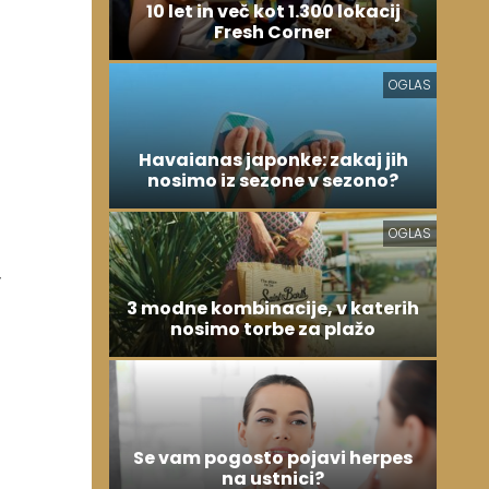
10 let in več kot 1.300 lokacij
Fresh Corner
OGLAS
Havaianas japonke: zakaj jih
nosimo iz sezone v sezono?
OGLAS
3 modne kombinacije, v katerih
nosimo torbe za plažo
Se vam pogosto pojavi herpes
na ustnici?