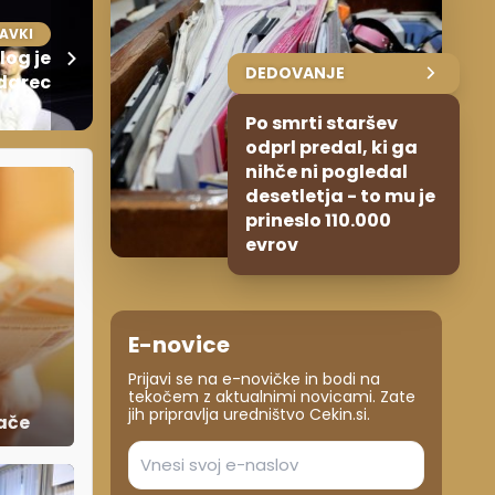
AVKI
log je
DEDOVANJE
udarec
Po smrti staršev
odprl predal, ki ga
nihče ni pogledal
desetletja - to mu je
prineslo 110.000
evrov
E-novice
Prijavi se na e-novičke in bodi na
tekočem z aktualnimi novicami. Zate
jih pripravlja uredništvo Cekin.si.
lače