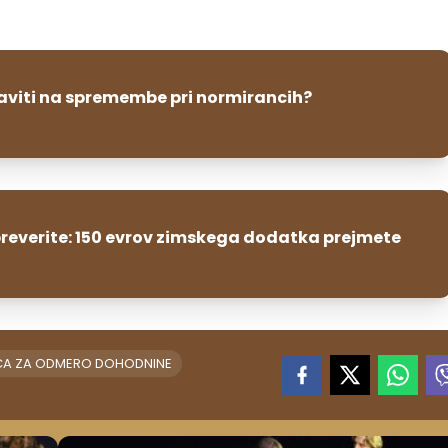
raviti na spremembe pri normirancih?
preverite: 150 evrov zimskega dodatka prejmete
ICA ZA ODMERO DOHODNINE