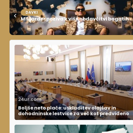
DAVKI
Milijarder poziva k višji obdavčitvi bogatih
24ur.com
Boljše neto plače: uskladitev olajšav in
dohodninske lestvice za več kot predvideno