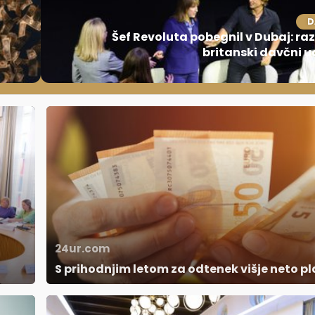
D
Šef Revoluta pobegnil v Dubaj: raz
britanski davčni 
24ur.com
S prihodnjim letom za odtenek višje neto p