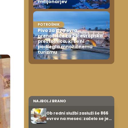
milijonarjev
POTROŠNIK
Pivo za dva evra,
prenočišče za 25: evropska
prestolnica, ki še ni
podlegla množičnemu
turizmu
NAJBOLJ BRANO
Ob redni službi zasluži še 866
evrov na mesec: začelo se je
povsem po naključju