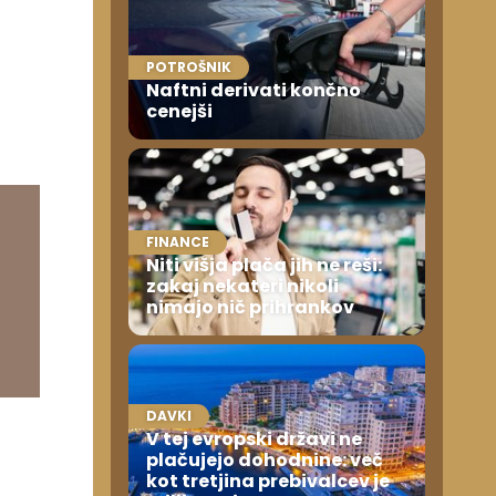
POTROŠNIK
Naftni derivati končno
cenejši
FINANCE
Niti višja plača jih ne reši:
zakaj nekateri nikoli
nimajo nič prihrankov
DAVKI
V tej evropski državi ne
plačujejo dohodnine: več
kot tretjina prebivalcev je