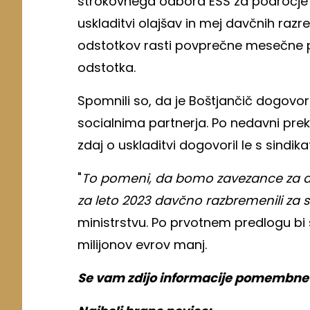
strokovnega odbora ESS za področje 
uskladitvi olajšav in mej davčnih razr
odstotkov rasti povprečne mesečne pla
odstotka.
Spomnili so, da je Boštjančič dogovo
socialnima partnerja. Po nedavni preki
zdaj o uskladitvi dogovoril le s sindikat
"
To pomeni, da bomo zavezance za 
za leto 2023 davčno razbremenili za s
ministrstvu. Po prvotnem predlogu bi 
milijonov evrov manj.
Se vam zdijo informacije pomembne? V