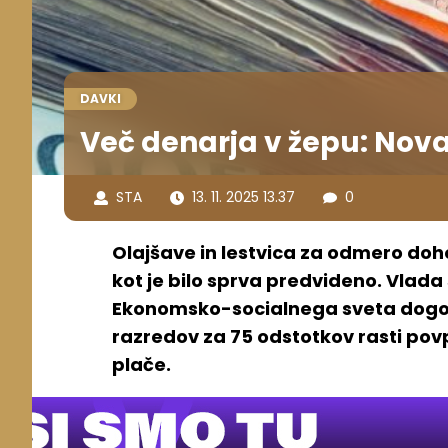
DAVKI
Več denarja v žepu: Nova
STA
13. 11. 2025 13.37
0
Olajšave in lestvica za odmero doho
kot je bilo sprva predvideno. Vlada
Ekonomsko-socialnega sveta dogovo
razredov za 75 odstotkov rasti povp
plače.