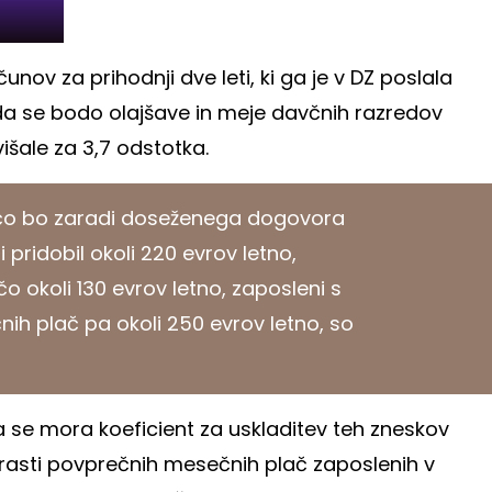
nov za prihodnji dve leti, ki ga je v DZ poslala
da se bodo olajšave in meje davčnih razredov
išale za 3,7 odstotka.
ačo bo zaradi doseženega dogovora
i pridobil okoli 220 evrov letno,
 okoli 130 evrov letno, zaposleni s
nih plač pa okoli 250 evrov letno, so
se mora koeficient za uskladitev teh zneskov
v rasti povprečnih mesečnih plač zaposlenih v