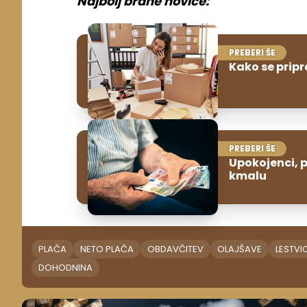
Najbolj brane novice:
PREBERI ŠE
Kako se prip
PREBERI ŠE
Upokojenci, 
kmalu
PLAČA
NETO PLAČA
OBDAVČITEV
OLAJŠAVE
LESTV
DOHODNINA