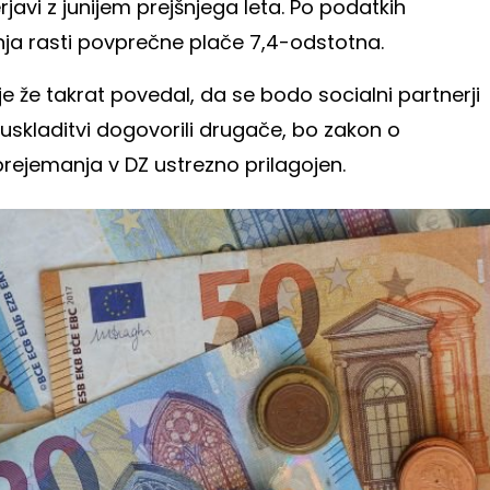
erjavi z junijem prejšnjega leta. Po podatkih
pnja rasti povprečne plače 7,4-odstotna.
je že takrat povedal, da se bodo socialni partnerji
 uskladitvi dogovorili drugače, bo zakon o
rejemanja v DZ ustrezno prilagojen.