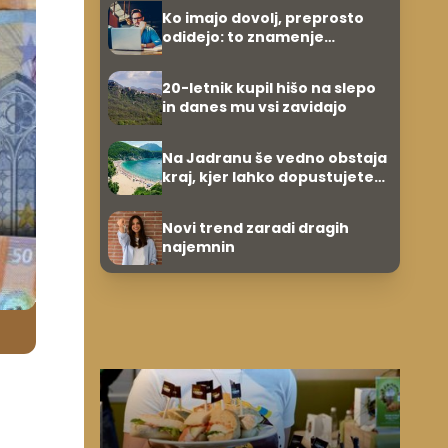
Ko imajo dovolj, preprosto
odidejo: to znamenje
najpogosteje da odpoved
20-letnik kupil hišo na slepo
in danes mu vsi zavidajo
Na Jadranu še vedno obstaja
kraj, kjer lahko dopustujete
poceni: nastanitev že od 10
evrov, kosilo za pet evrov
Novi trend zaradi dragih
najemnin