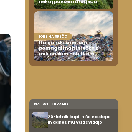
nekaj povsem drugega
IGRE NA SREČO
Italijanski smetarji
pomagali najti srečko z
milijonskim dobitkom
NAJBOLJ BRANO
20-letnik kupil hišo na slepo
in danes mu vsi zavidajo