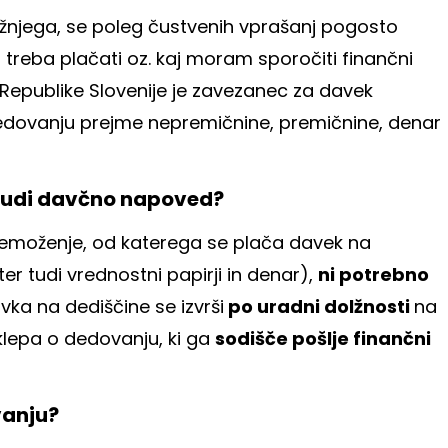
žnjega, se poleg čustvenih vprašanj pogosto
 treba plačati oz. kaj moram sporočiti finančni
Republike Slovenije je zavezanec za davek
dedovanju prejme nepremičnine, premičnine, denar
 tudi davčno napoved?
emoženje, od katerega se plača davek na
r tudi vrednostni papirji in denar),
ni potrebno
ka na dediščine se izvrši
po uradni dolžnosti
na
epa o dedovanju, ki ga
sodišče pošlje finančni
vanju?