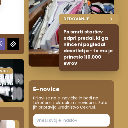
DEDOVANJE
Po smrti staršev
odprl predal, ki ga
nihče ni pogledal
desetletja - to mu je
prineslo 110.000
evrov
VICE
l niti
ajo za
E-novice
gojo?
Prijavi se na e-novičke in bodi na
tekočem z aktualnimi novicami. Zate
jih pripravlja uredništvo Cekin.si.