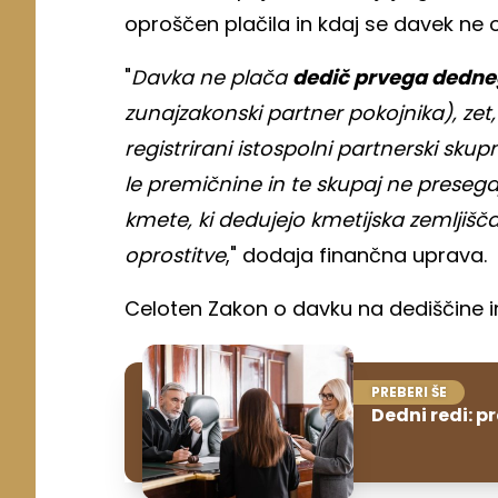
oproščen plačila in kdaj se davek ne
"
Davka ne plača
dedič prvega dedne
zunajzakonski partner pokojnika), zet,
registrirani istospolni partnerski sku
le premičnine in te skupaj ne presegaj
kmete, ki dedujejo kmetijska zemljiš
oprostitve
," dodaja finančna uprava.
Celoten Zakon o davku na dediščine i
PREBERI ŠE
Dedni redi: pr