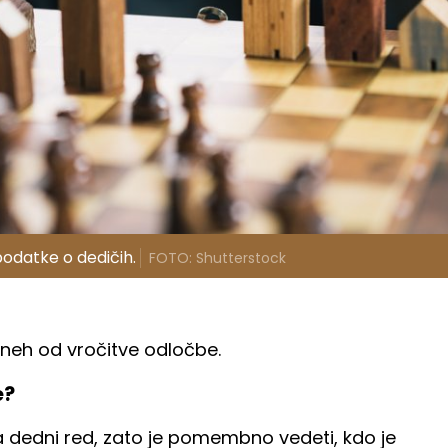
odatke o dedičih.
FOTO: Shutterstock
neh od vročitve odločbe.
e?
a dedni red, zato je pomembno vedeti, kdo je