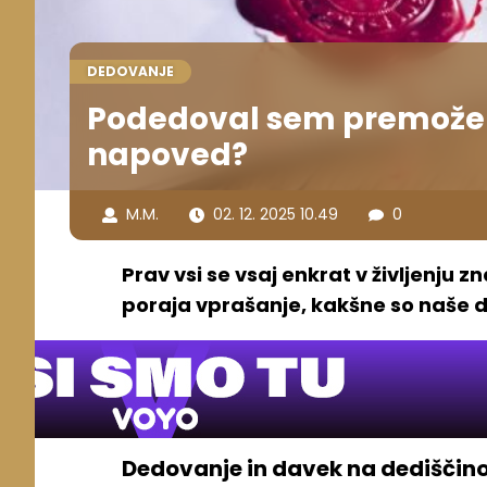
DEDOVANJE
Podedoval sem premoženj
napoved?
M.M.
02. 12. 2025 10.49
0
Prav vsi se vsaj enkrat v življenj
poraja vprašanje, kakšne so naše d
Dedovanje in davek na dediščin