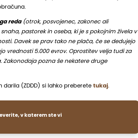
 obračuna.
ga reda
(otrok, posvojenec, zakonec ali
 snaha, pastorek in oseba, ki je s pokojnim živela v
pnosti. Davek se prav tako ne plača, če se dedujejo
o vrednosti 5.000 evrov. Oprostitev velja tudi za
ča. Zakonodaja pozna še nekatere druge
n darila (ZDDD) si lahko preberete
tukaj
.
everite, v katerem ste vi