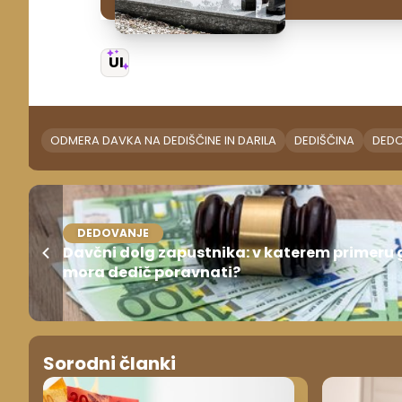
UI
ODMERA DAVKA NA DEDIŠČINE IN DARILA
DEDIŠČINA
DED
DEDOVANJE
Davčni dolg zapustnika: v katerem primeru 
mora dedič poravnati?
Sorodni članki