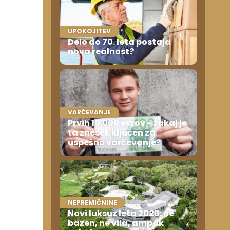
UPOKOJITEV
Delo do 70. leta postaja
nova realnost?
VARČEVANJE
Prvih 10.000 evrov - zakaj je
ta znesek ključen za
uspešno varčevanje?
NEPREMIČNINE
Novi luksuz leta 2026: ne
bazen, ne vila, ampak