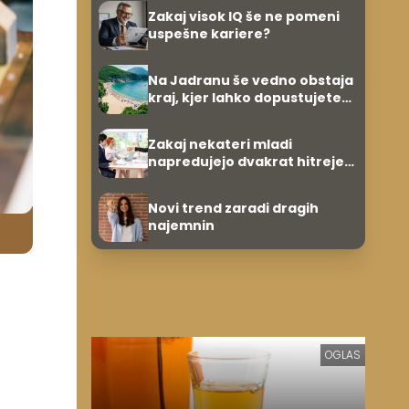
Zakaj visok IQ še ne pomeni
uspešne kariere?
Na Jadranu še vedno obstaja
kraj, kjer lahko dopustujete
poceni: nastanitev že od 10
evrov, kosilo za pet evrov
Zakaj nekateri mladi
napredujejo dvakrat hitreje
od svojih vrstnikov?
Novi trend zaradi dragih
najemnin
OGLAS