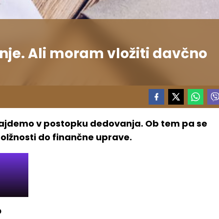
e. Ali moram vložiti davčno
u znajdemo v postopku dedovanja. Ob tem pa se
olžnosti do finančne uprave.
o