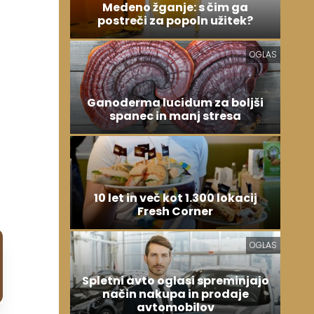
Medeno žganje: s čim ga
postreči za popoln užitek?
OGLAS
Ganoderma lucidum za boljši
spanec in manj stresa
10 let in več kot 1.300 lokacij
Fresh Corner
OGLAS
Spletni avto oglasi spreminjajo
način nakupa in prodaje
avtomobilov