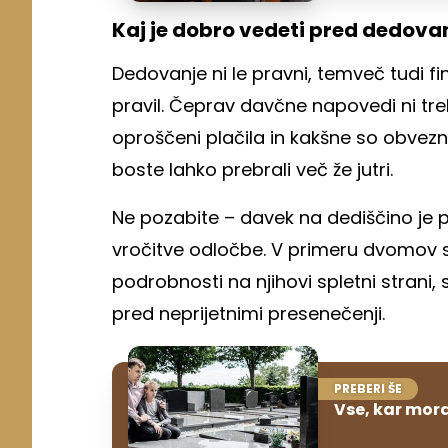
Kaj je dobro vedeti pred dedov
Dedovanje ni le pravni, temveč tudi f
pravil. Čeprav davčne napovedi ni tre
oproščeni plačila in kakšne so obvezn
boste lahko prebrali več že jutri.
Ne pozabite – davek na dediščino je p
vročitve odločbe. V primeru dvomov s
podrobnosti na njihovi spletni strani
pred neprijetnimi presenečenji.
PREBERI ŠE
Vse, kar mor