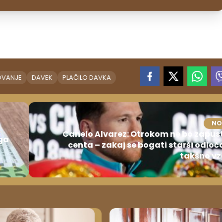
OVANJE
DAVEK
PLAČILO DAVKA
NO
Canelo Alvarez: Otrokom ne bo zapusti
ga
centa – zakaj se bogati starši odloč
takšno vz