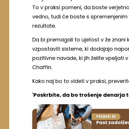
To v praksi pomeni, da boste verjetno š
vedno, tudi če boste s spremenjenim
rezultate.
Da bi premagali to ujetost v že znani k
vzpostaviti sisteme, ki dodajajo napor
pozitivne navade, ki jih želite vpeljati v
Chaffin.
Kako naj bo to videti v praksi, preveri
'Poskrbite, da bo trošenje denarja t
PREBERI ŠE
Past zadolževa