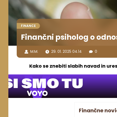
FINANCE
Finančni psiholog o odno
M.M.
29. 01. 2025 04.14
0
Kako se znebiti slabih navad in uresn
Finančne novi