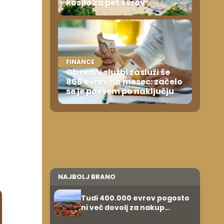
kosilo za pet evrov
FINANCE
Ob redni službi zasluži še
866 evrov na mesec: začelo
se je povsem po naključju
NAJBOLJ BRANO
Tudi 400.000 evrov pogosto
ni več dovolj za nakup
stanovanja