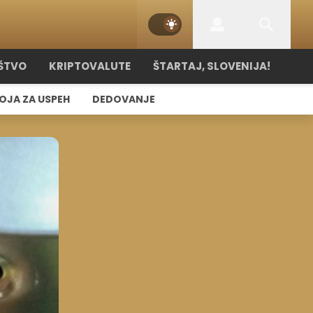
ŠTVO
KRIPTOVALUTE
ŠTARTAJ, SLOVENIJA!
OJA ZA USPEH
DEDOVANJE