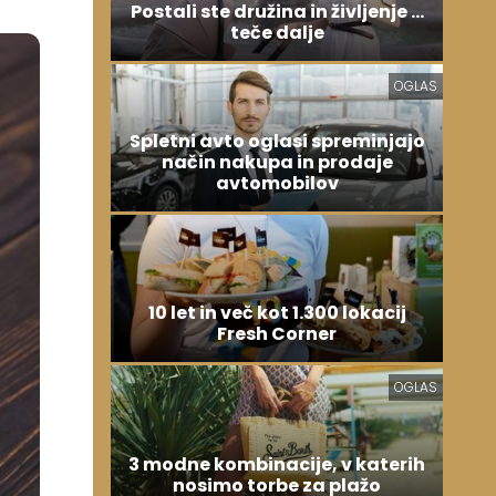
Postali ste družina in življenje ...
teče dalje
OGLAS
Spletni avto oglasi spreminjajo
način nakupa in prodaje
avtomobilov
10 let in več kot 1.300 lokacij
Fresh Corner
OGLAS
3 modne kombinacije, v katerih
nosimo torbe za plažo