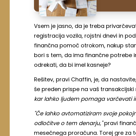
Vsem je jasno, da je treba privarčevat
registracija vozila, rojstni dnevi in p
finančna pomoč otrokom, nakup stano
bori s tem, da ima finančne potrebe in 
odrekati, da bi imel kasneje?
Rešitev, pravi Chaffin, je, da nastavi
še preden prispe na vaš transakcijski
kar lahko ljudem pomaga varčevati in 
"Če lahko avtomatiziram svoje pokojni
odločitve o tem denarju,"
pravi finanč
mesečnega proračuna. Torej gre za to