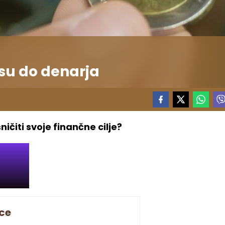
su do denarja
ičiti svoje finančne cilje?
ce