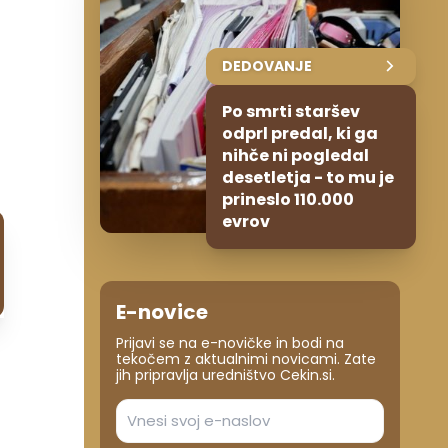
DEDOVANJE
Po smrti staršev
odprl predal, ki ga
nihče ni pogledal
desetletja - to mu je
prineslo 110.000
evrov
E-novice
Prijavi se na e-novičke in bodi na
tekočem z aktualnimi novicami. Zate
jih pripravlja uredništvo Cekin.si.