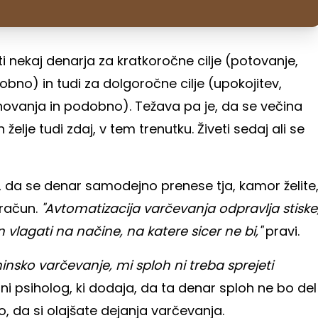
i nekaj denarja za kratkoročne cilje (potovanje,
odobno) in tudi za dolgoročne cilje (upokojitev,
vanja in podobno). Težava pa je, da se večina
želje tudi zdaj, v tem trenutku. Živeti sedaj ali se
te, da se denar samodejno prenese tja, kamor želite
 račun.
"Avtomatizacija varčevanja odpravlja stiske
vlagati na načine, na katere sicer ne bi,"
pravi.
nsko varčevanje, mi sploh ni treba sprejeti
ni psiholog, ki dodaja, da ta denar sploh ne bo del
, da si olajšate dejanja varčevanja.