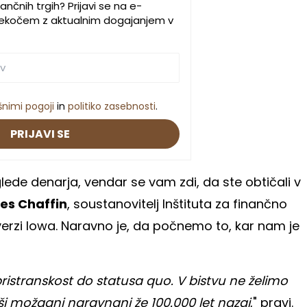
ančnih trgih? Prijavi se na e-
 tekočem z aktualnim dogajanjem v
šnimi pogoji
in
politiko zasebnosti
.
PRIJAVI SE
glede denarja, vendar se vam zdi, da ste obtičali v
es Chaffin
, soustanovitelj Inštituta za finančno
iverzi Iowa. Naravno je, da počnemo to, kar nam je
istranskost do statusa quo. V bistvu ne želimo
ši možgani naravnani že 100.000 let nazaj
," pravi.