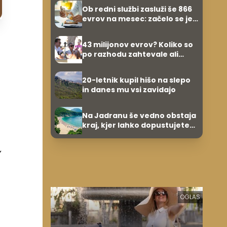
Ob redni službi zasluži še 866
evrov na mesec: začelo se je
povsem po naključju
43 milijonov evrov? Koliko so
po razhodu zahtevale ali
prejele partnerice športnih
zvezdnikov
20-letnik kupil hišo na slepo
in danes mu vsi zavidajo
Na Jadranu še vedno obstaja
kraj, kjer lahko dopustujete
,
poceni: nastanitev že od 10
evrov, kosilo za pet evrov
,
OGLAS