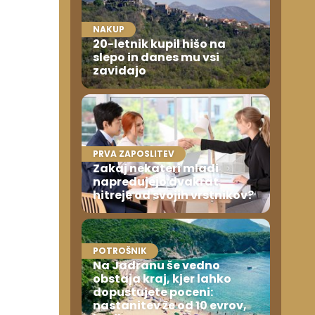
NAKUP
20-letnik kupil hišo na
slepo in danes mu vsi
zavidajo
PRVA ZAPOSLITEV
Zakaj nekateri mladi
napredujejo dvakrat
hitreje od svojih vrstnikov?
POTROŠNIK
Na Jadranu še vedno
obstaja kraj, kjer lahko
dopustujete poceni:
nastanitev že od 10 evrov,