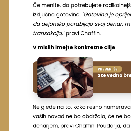
Če menite, da potrebujete radikalnejši
izključno gotovino.
"Gotovina je oprijem
da dejansko porabljajo svoj denar, m
transakcija,"
pravi Chaffin.
V mislih imejte konkretne cilje
PREBERI ŠE
Ste vedno bre
Ne glede na to, kako resno nameravat
vaših navad ne bo obdržala, če ne bost
denarjem, pravi Chaffin. Poudarja, da