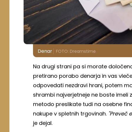
Denar
FOTO: Dreamstime
Na drugi strani pa si morate določena d
pretirano porabo denarja in vas vleče
odpovedati nezdravi hrani, potem morat
shrambi najverjetneje ne boste imeli z
metodo preslikate tudi na osebne fina
nakupe v spletnih trgovinah.
"Preveč e
je dejal.