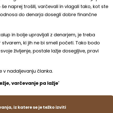
e naprej trošili, varčevali in vlagali tako, kot ste
 odnosa do denarja dosegli dobre finančne
alup in bolje upravljali z denarjem, je treba
 stvarem, ki jih ne bi smeli početi. Tako bodo
 svoje življenje, postale lažje dosegljive, pravi
te v nadaljevanju članka.
ežje, varčevanje pa lažje'
nja, iz katere se je težko izviti