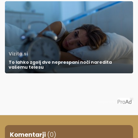
Vizita.si
To lahko zgolj dve neprespani noči naredita
vašemu telesu
Priporoča
Komentarji
(0)