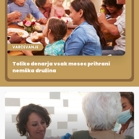
VARČEVANJE
Toliko denarja vsak mesec prihrani
nemška družina