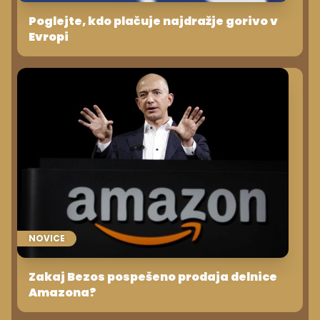
Poglejte, kdo plačuje najdražje gorivo v
Evropi
NOVICE
Zakaj Bezos pospešeno prodaja delnice
Amazona?