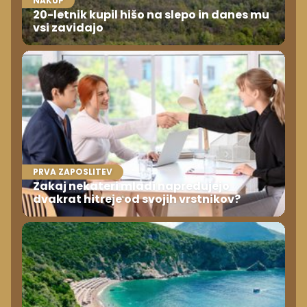
NAKUP
20-letnik kupil hišo na slepo in danes mu
vsi zavidajo
PRVA ZAPOSLITEV
Zakaj nekateri mladi napredujejo
dvakrat hitreje od svojih vrstnikov?