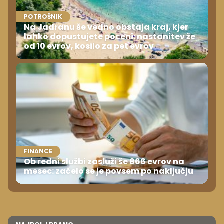
POTROŠNIK
Na Jadranu še vedno obstaja kraj, kjer
lahko dopustujete poceni: nastanitev že
od 10 evrov, kosilo za pet evrov
FINANCE
Ob redni službi zasluži še 866 evrov na
mesec: začelo se je povsem po naključju