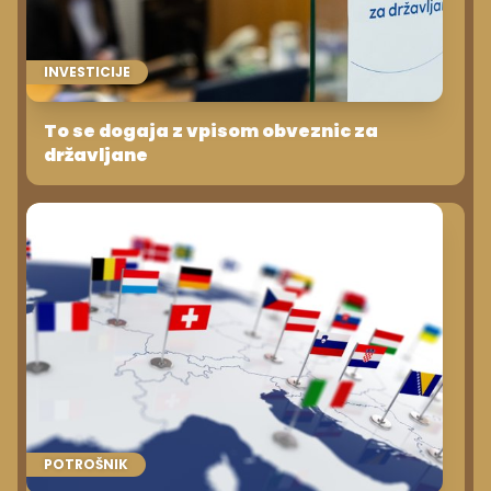
INVESTICIJE
To se dogaja z vpisom obveznic za
državljane
POTROŠNIK