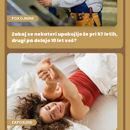
POKOJNINE
Zakaj se nekateri upokojijo že pri 57 letih,
drugi pa delajo 10 let več?
ZAPOSLENI