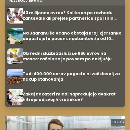
NAJBOLJ BRANO
43 milijonov evrov? Koliko so po razhodu
zahtevale ali prejele partnerice športnih
zvezdnikov
Na Jadranu še vedno obstaja kraj, kjer lahko
dopustujete poceni: nastanitev že od 10
evrov, kosilo za pet evrov
Ob redni službi zasluži še 866 evrov na
mesec: začelo se je povsem po naključju
Tudi 400.000 evrov pogosto ni več dovolj za
nakup stanovanja
Zakaj nekateri mladi napredujejo dvakrat
hitreje od svojih vrstnikov?
OGLAS