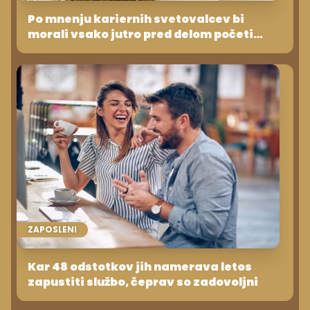
Po mnenju kariernih svetovalcev bi
morali vsako jutro pred delom početi
naslednje stvari ...
ZAPOSLENI
Kar 48 odstotkov jih namerava letos
zapustiti službo, čeprav so zadovoljni