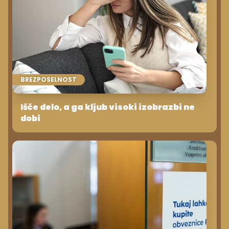
BREZPOSELNOST
Išče delo, a ga kljub visoki izobrazbi ne
dobi