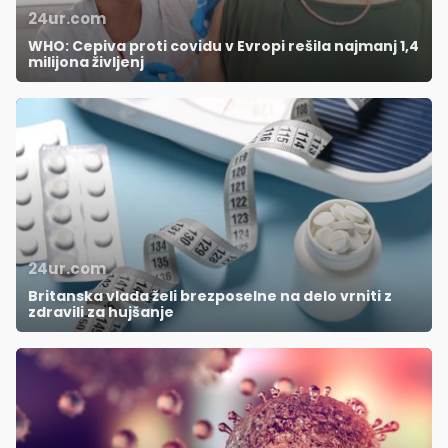
24ur.com
WHO: Cepiva proti covidu v Evropi rešila najmanj 1,4
milijona življenj
24ur.com
Britanska vlada želi brezposelne na delo vrniti z
zdravili za hujšanje