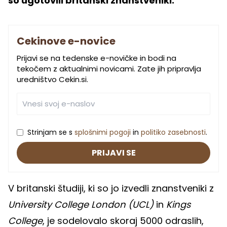
so ugotovili britanski znanstveniki.
Cekinove e-novice
Prijavi se na tedenske e-novičke in bodi na
tekočem z aktualnimi novicami. Zate jih pripravlja
uredništvo Cekin.si.
Strinjam se s
splošnimi pogoji
in
politiko zasebnosti
.
PRIJAVI SE
V britanski študiji, ki so jo izvedli znanstveniki z
University College London (UCL)
in
Kings
College
, je sodelovalo skoraj 5000 odraslih,