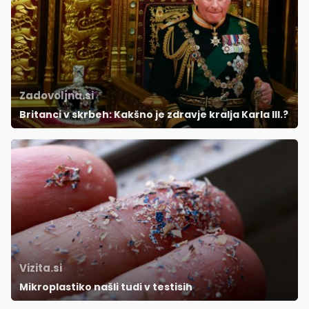
Zadovoljna.si
Britanci v skrbeh: Kakšno je zdravje kralja Karla III.?
Vizita.si
Mikroplastiko našli tudi v testisih