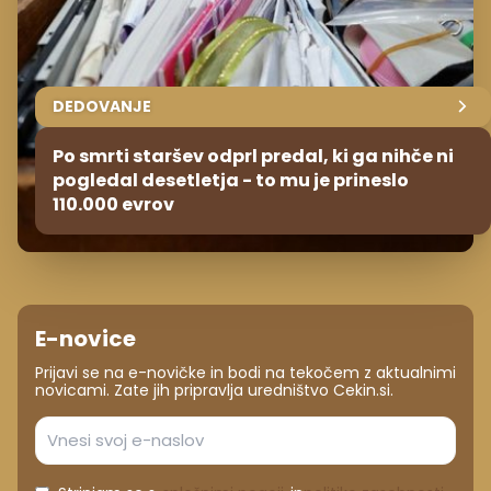
DEDOVANJE
Po smrti staršev odprl predal, ki ga nihče ni
pogledal desetletja - to mu je prineslo
110.000 evrov
E-novice
Prijavi se na e-novičke in bodi na tekočem z aktualnimi
novicami. Zate jih pripravlja uredništvo Cekin.si.