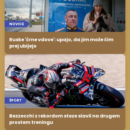
NOVICE
Ruske 'črne vdove': upajo, da jim može čim
prej ubijejo
ŠPORT
Bezzecchi z rekordom steze slavil na drugem
prostem treningu