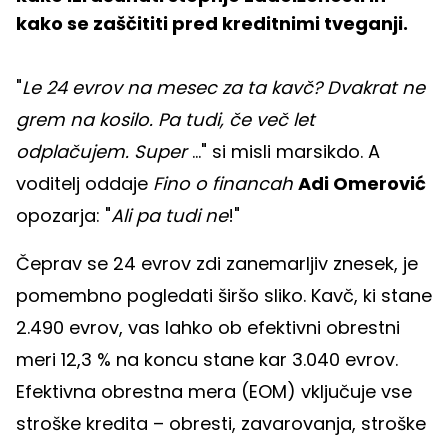
kako se zaščititi pred kreditnimi tveganji.
"
Le 24 evrov na mesec za ta kavč? Dvakrat ne
grem na kosilo. Pa tudi, če več let
odplačujem. Super
..." si misli marsikdo. A
voditelj oddaje
Fino o financah
Adi Omerović
opozarja: "
Ali pa tudi ne
!"
Čeprav se 24 evrov zdi zanemarljiv znesek, je
pomembno pogledati širšo sliko. Kavč, ki stane
2.490 evrov, vas lahko ob efektivni obrestni
meri 12,3 % na koncu stane kar 3.040 evrov.
Efektivna obrestna mera (EOM) vključuje vse
stroške kredita – obresti, zavarovanja, stroške