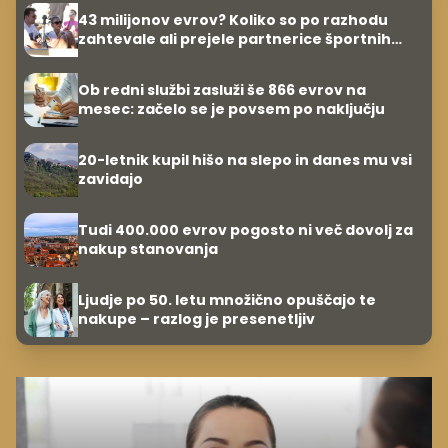
43 milijonov evrov? Koliko so po razhodu
zahtevale ali prejele partnerice športnih
zvezdnikov
Ob redni službi zasluži še 866 evrov na
mesec: začelo se je povsem po naključju
20-letnik kupil hišo na slepo in danes mu vsi
zavidajo
Tudi 400.000 evrov pogosto ni več dovolj za
nakup stanovanja
Ljudje po 50. letu množično opuščajo te
nakupe – razlog je presenetljiv