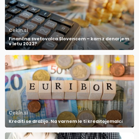
Cekin.si
Finančna svetovalca Slovencem – kam z denarjem
v letu 2023?
Cekin.si
Krediti se dražijo. Na varnem le ti kreditojemalci