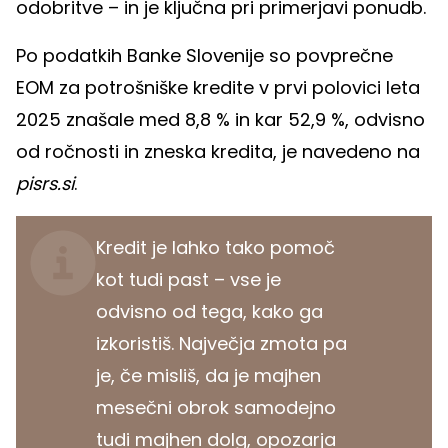
odobritve – in je ključna pri primerjavi ponudb.
Po podatkih Banke Slovenije so povprečne
EOM za potrošniške kredite v prvi polovici leta
2025 znašale med 8,8 % in kar 52,9 %, odvisno
od ročnosti in zneska kredita, je navedeno na
pisrs.si
.
Kredit je lahko tako pomoč
kot tudi past – vse je
odvisno od tega, kako ga
izkoristiš. Največja zmota pa
je, če misliš, da je majhen
mesečni obrok samodejno
tudi majhen dolg, opozarja