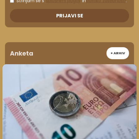
Strinjam se s
splošnimi pogoji
in
politiko zasebnosti
.
PRIJAVI SE
Anketa
+ ARHIV