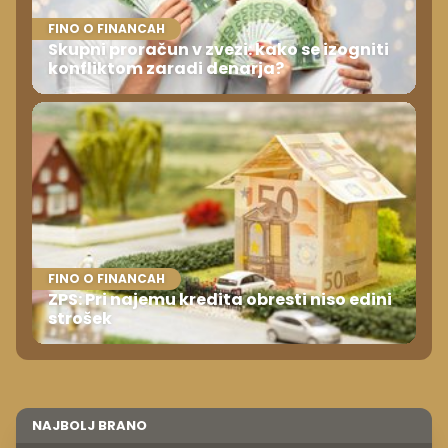
FINO O FINANCAH
Skupni proračun v zvezi: kako se izogniti
konfliktom zaradi denarja?
FINO O FINANCAH
ZPS: Pri najemu kredita obresti niso edini
strošek
NAJBOLJ BRANO