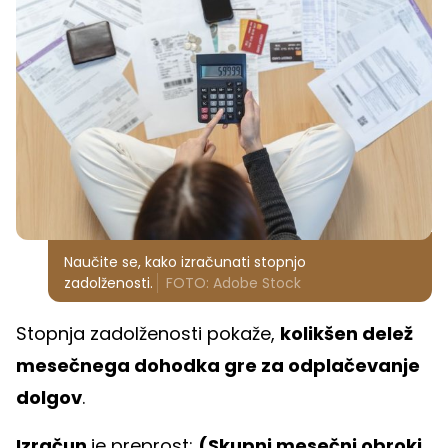
Naučite se, kako izračunati stopnjo
zadolženosti.
FOTO: Adobe Stock
Stopnja zadolženosti pokaže,
kolikšen delež
mesečnega dohodka gre za odplačevanje
dolgov
.
Izračun
je preprost:
(Skupni mesečni obroki