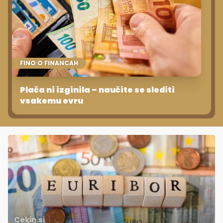
FINO O FINANCAH
Plača ni izginila – naučite se slediti
vsakemu evru
Cekin.si