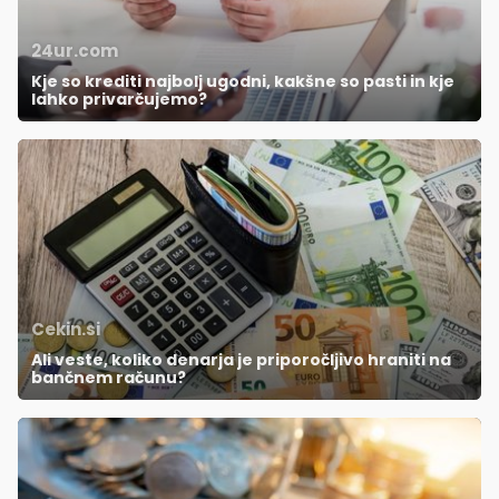
24ur.com
Kje so krediti najbolj ugodni, kakšne so pasti in kje
lahko privarčujemo?
Cekin.si
Ali veste, koliko denarja je priporočljivo hraniti na
bančnem računu?