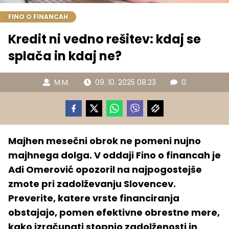
FINO O FINANCAH
Kredit ni vedno rešitev: kdaj se
splača in kdaj ne?
M.M.
09. 10. 2025 08.23
0
Majhen mesečni obrok ne pomeni nujno
majhnega dolga. V oddaji Fino o financah je
Adi Omerović opozoril na najpogostejše
zmote pri zadolževanju Slovencev.
Preverite, katere vrste financiranja
obstajajo, pomen efektivne obrestne mere,
kako izračunati stopnjo zadolženosti in