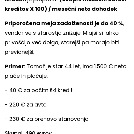
kreditov X 100) / mesečni neto dohodek
Priporočena meja zadolženosti je do 40 %
,
vendar se s starostjo znižuje. Mlajši si lahko
privoščijo več dolga, starejši pa morajo biti
previdnejši.
Primer
: Tomaž je star 44 let, ima 1.500 € neto
plače in plačuje:
- 40 € za počitniški kredit
- 220 € za avto
- 230 € za prenovo stanovanja
Skupaj: 490 evrov