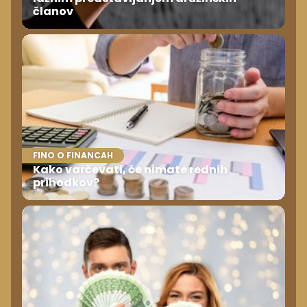
članov
FINO O FINANCAH
Kako varčevati, če nimate rednih
prihodkov?