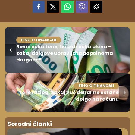
FINO O FINANCAH
Revni očka tone, bogati očka plava –
zakaj dolgove upravljata popolnoma
drugače?
FINO O FINANCAH
To je razlog, zakaj vaš denar ne ostane
dolgo na računu
Sorodni članki