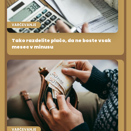
VARČEVANJE
Tako razdelite plačo, da ne boste vsak
mesec v minusu
VARČEVANJE