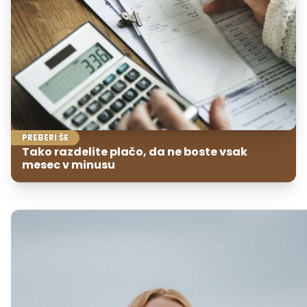
PREBERI ŠE
Tako razdelite plačo, da ne boste vsak
mesec v minusu