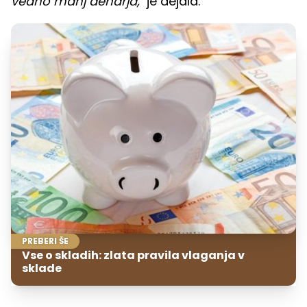
vedno manj denarja,"
je dejala.
PREBERI ŠE
Vse o skladih: zlata pravila vlaganja v
sklade