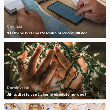
Cekin.si
S temi nasveti boste lahko privarčevali več
Dominvrt.si
Jih tudi vi že vse življenje obešate narobe?