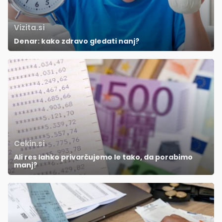
Vizita.si
Denar: kako zdravo gledati nanj?
Cekin.si
Ali res lahko privarčujemo le tako, da porabimo
manj?