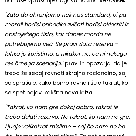
na naše vprašanje odgovorila Ana Vezovišek.
"Zato da ohranjamo nek naš standard, bi pa
morali bodisi prihodke zvišati bodisi oklestiti iz
obstoječega tisto, kar danes morda ne
potrebujemo več. Se pravi zlata rezerva –
lahko jo koristimo, a nikakor ne, če ni nekega
res črnega scenarija,"
pravi in opozarja, da je
treba že sedaj ravnati skrajno racionalno, saj
se sprašuje, kako bomo ravnali šele takrat, ko
se spet pojavi kakšna nova kriza.
"Takrat, ko nam gre dokaj dobro, takrat je
treba delati rezervo. Ne takrat, ko nam ne gre.
Ljudje velikokrat mislimo – saj če nam ne bo