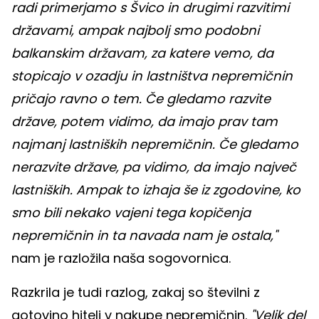
radi primerjamo s Švico in drugimi razvitimi
državami, ampak najbolj smo podobni
balkanskim državam, za katere vemo, da
stopicajo v ozadju in lastništva nepremičnin
pričajo ravno o tem. Če gledamo razvite
države, potem vidimo, da imajo prav tam
najmanj lastniških nepremičnin. Če gledamo
nerazvite države, pa vidimo, da imajo največ
lastniških. Ampak to izhaja še iz zgodovine, ko
smo bili nekako vajeni tega kopičenja
nepremičnin in ta navada nam je ostala,"
nam je razložila naša sogovornica.
Razkrila je tudi razlog, zakaj so številni z
gotovino hiteli v nakupe nepremičnin.
"Velik del