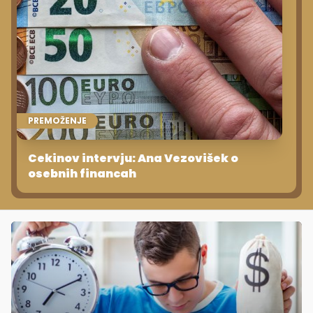
PREMOŽENJE
Cekinov intervju: Ana Vezovišek o
osebnih financah