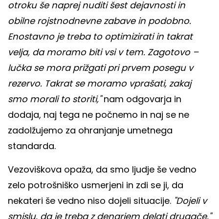
otroku še naprej nuditi šest dejavnosti in
obilne rojstnodnevne zabave in podobno.
Enostavno je treba to optimizirati in takrat
velja, da moramo biti vsi v tem. Zagotovo –
lučka se mora prižgati pri prvem posegu v
rezervo. Takrat se moramo vprašati, zakaj
smo morali to storiti,"
nam odgovarja in
dodaja, naj tega ne počnemo in naj se ne
zadolžujemo za ohranjanje umetnega
standarda.
Vezoviškova opaža, da smo ljudje še vedno
zelo potrošniško usmerjeni in zdi se ji, da
nekateri še vedno niso dojeli situacije.
"Dojeli v
smislu, da je treba z denarjem delati drugače,"