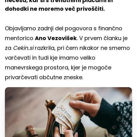
nečesa, kar si s trenutnimi plačami in
dohodki ne moremo več privoščiti.
Objavljamo zadnji del pogovora s finančno
mentorico
Ano Vezovišek
. V prvem članku je
za
Cekin.si
razkrila, pri čem nikakor ne smemo
varčevati in tudi kje imamo veliko
manevrskega prostora, kjer je mogoče
privarčevati občutne zneske.