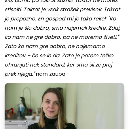
šlo, bomo pa takrat stisnili. Takrat ne moreš
stisniti. Takrat je vsak strošek previsok. Takrat
je prepozno. En gospod mi je tako rekel: "Ko
nam je šlo dobro, smo najemali kredite. Zdaj,
ko nam ne gre dobro, pa ne moremo živeti."
Zato ko nam gre dobro, ne najemamo
kreditov – če se le da. Zato je potem težko
ohranjati nek standard, ker smo šli že prej
prek njega,"
nam zaupa.