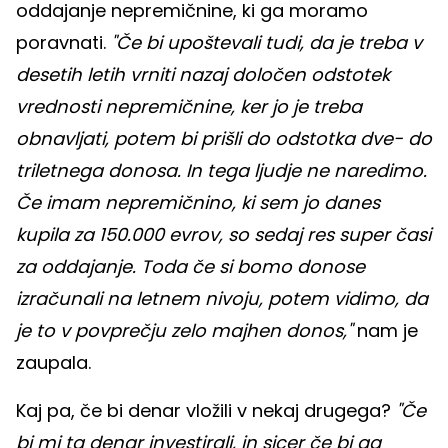
oddajanje nepremičnine, ki ga moramo
poravnati.
"Če bi upoštevali tudi, da je treba v
desetih letih vrniti nazaj določen odstotek
vrednosti nepremičnine, ker jo je treba
obnavljati, potem bi prišli do odstotka dve- do
triletnega donosa. In tega ljudje ne naredimo.
Če imam nepremičnino, ki sem jo danes
kupila za 150.000 evrov, so sedaj res super časi
za oddajanje. Toda če si bomo donose
izračunali na letnem nivoju, potem vidimo, da
je to v povprečju zelo majhen donos,"
nam je
zaupala.
Kaj pa, če bi denar vložili v nekaj drugega?
"Če
bi mi ta denar investirali, in sicer če bi ga