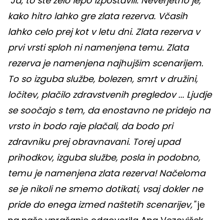
"Ja, to ste zelo lepo izpostavili. Neverjetno je,
kako hitro lahko gre zlata rezerva. Včasih
lahko celo prej kot v letu dni. Zlata rezerva v
prvi vrsti sploh ni namenjena temu. Zlata
rezerva je namenjena najhujšim scenarijem.
To so izguba službe, bolezen, smrt v družini,
ločitev, plačilo zdravstvenih pregledov ... Ljudje
se soočajo s tem, da enostavno ne pridejo na
vrsto in bodo raje plačali, da bodo pri
zdravniku prej obravnavani. Torej upad
prihodkov, izguba službe, posla in podobno,
temu je namenjena zlata rezerva! Načeloma
se je nikoli ne smemo dotikati, vsaj dokler ne
pride do enega izmed naštetih scenarijev,"
je