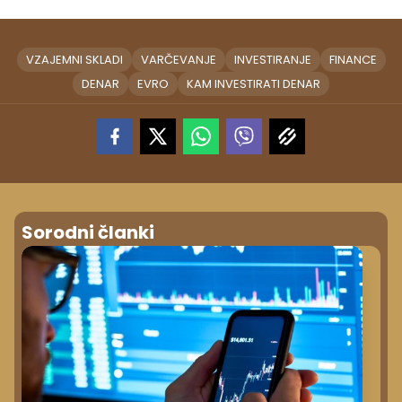
VZAJEMNI SKLADI
VARČEVANJE
INVESTIRANJE
FINANCE
DENAR
EVRO
KAM INVESTIRATI DENAR
Sorodni članki