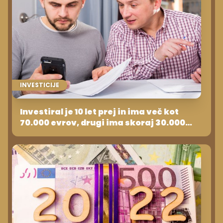
INVESTICIJE
Investiral je 10 let prej in ima več kot
70.000 evrov, drugi ima skoraj 30.000
evrov manj