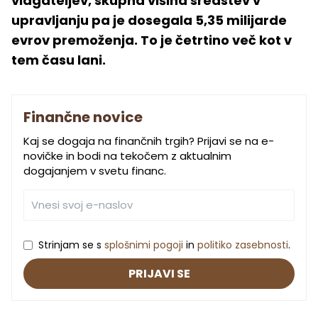
vlagateljev, skupna višina sredstev v
upravljanju pa je dosegala 5,35 milijarde
evrov premoženja. To je četrtino več kot v
tem času lani.
Finančne novice
Kaj se dogaja na finančnih trgih? Prijavi se na e-
novičke in bodi na tekočem z aktualnim
dogajanjem v svetu financ.
Strinjam se s
splošnimi pogoji
in
politiko zasebnosti
.
PRIJAVI SE