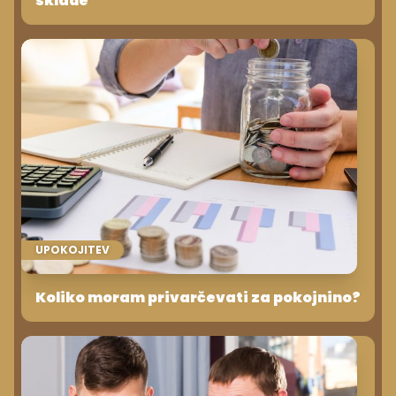
sklade
UPOKOJITEV
Koliko moram privarčevati za pokojnino?