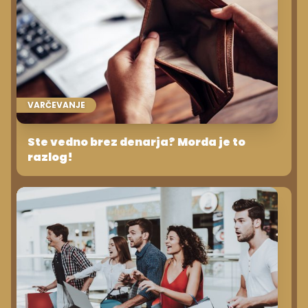
VARČEVANJE
Ste vedno brez denarja? Morda je to
razlog!