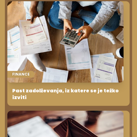
FINANCE
Past zadolževanja, iz katere se je težko
izviti