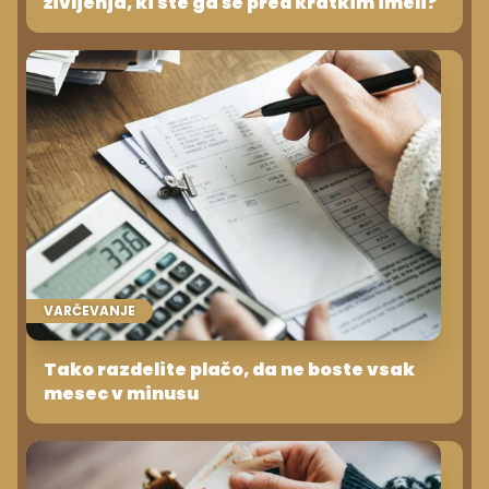
življenja, ki ste ga še pred kratkim imeli?
VARČEVANJE
Tako razdelite plačo, da ne boste vsak
mesec v minusu