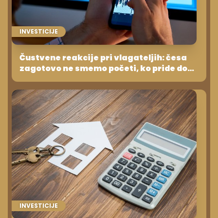
INVESTICIJE
Čustvene reakcije pri vlagateljih: česa
zagotovo ne smemo početi, ko pride do
občutnih nihanj na trgu?
INVESTICIJE