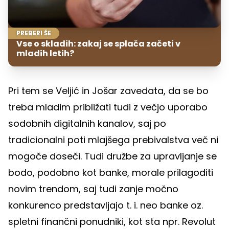
PREBERI ŠE
Vse o skladih: zakaj se splača začeti v
mladih letih?
Pri tem se Veljić in Jošar zavedata, da se bo
treba mladim približati tudi z večjo uporabo
sodobnih digitalnih kanalov, saj po
tradicionalni poti mlajšega prebivalstva več ni
mogoče doseči. Tudi družbe za upravljanje se
bodo, podobno kot banke, morale prilagoditi
novim trendom, saj tudi zanje močno
konkurenco predstavljajo t. i. neo banke oz.
spletni finančni ponudniki, kot sta npr. Revolut