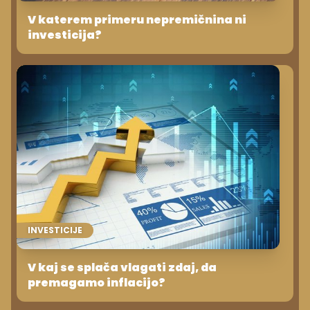
V katerem primeru nepremičnina ni
investicija?
INVESTICIJE
V kaj se splača vlagati zdaj, da
premagamo inflacijo?