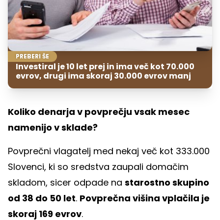
PREBERI ŠE
Investiral je 10 let prej in ima več kot 70.000
evrov, drugi ima skoraj 30.000 evrov manj
Koliko denarja v povprečju vsak mesec
namenijo v sklade?
Povprečni vlagatelj med nekaj več kot 333.000
Slovenci, ki so sredstva zaupali domačim
skladom, sicer odpade na
starostno skupino
od 38 do 50 let
.
Povprečna višina vplačila je
skoraj 169 evrov
.