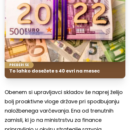
PREBERI ŠE
To lahko dosežete s 40 evri na mesec
Obenem si upravljavci skladov še naprej želijo
bolj proaktivne vloge države pri spodbujanju
naložbenega varčevanja. Ena od trenutnih
zamisli, ki jo na ministrstvu za finance
pripravljajo v okviru strategije razvoja