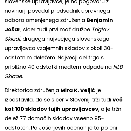
slovenske upravljavce, je na pogovoru z
novinarji povedal predsednik upravnega
odbora omenjenega združenja
Benjamin
Jošar
, sicer tudi prvi mož družbe
Triglav
Skladi
, drugega največjega slovenskega
upravljavca vzajemnih skladov z okoli 30-
odstotnim deležem. Največji del trga s
približno 40 odstotki medtem odpade na
NLB
Sklade
.
Direktorica združenja
Mira K. Veljić
je
izpostavila, da se sicer v Sloveniji trži tudi
več
kot 100 skladov tujih upravljavcev
, a je tržni
delež 77 domačih skladov vseeno 95-
odstoten. Po Jošarjevih ocenah je to po eni