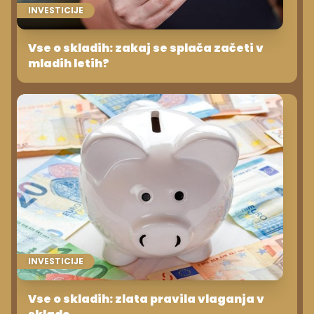
INVESTICIJE
Vse o skladih: zakaj se splača začeti v
mladih letih?
INVESTICIJE
Vse o skladih: zlata pravila vlaganja v