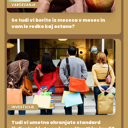
VARČEVANJE
Se tudi vi borite iz meseca v mesec in
vam le redko kaj ostane?
INVESTICIJE
Tudi vi umetno ohranjate standard