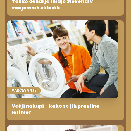
Toliko denarja imajo Slovenci v
vzajemnih skladih
VARČEVANJE
Večji nakupi – kako se jih pravilno
lotimo?