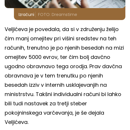
Izračuni
FOTO: Dreamstime
Veljićeva je povedala, da si v združenju želijo
čim manj omejitev pri višini sredstev na teh
računih, trenutno je po njenih besedah na mizi
omejitev 5000 evrov, ter čim bolj davčno
ugodno obravnavo tega orodja. Prav davčna
obravnava je v tem trenutku po njenih
besedah izziv v internih usklajevanjih na
ministrstvu. Takšni individualni računi bi lahko
bili tudi nastavek za tretji steber
pokojninskega varčevanja, je še dejala
Veljićeva.