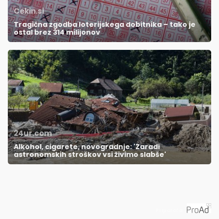
Cekin.si
Tragična zgodba loterijskega dobitnika – tako je
ostal brez 314 milijonov
24ur.com
Alkohol, cigarete, novogradnje: 'Zaradi
astronomskih stroškov vsi živimo slabše'
Priporoča