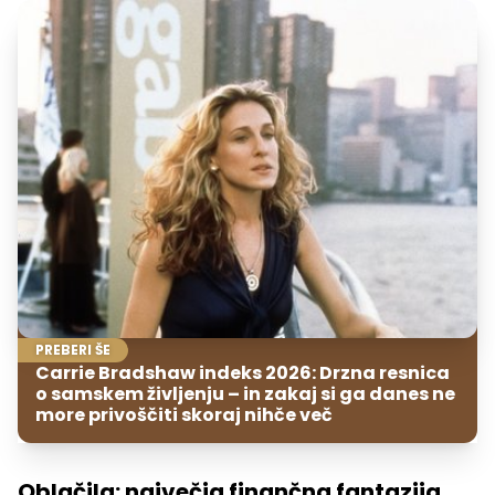
PREBERI ŠE
Carrie Bradshaw indeks 2026: Drzna resnica
o samskem življenju – in zakaj si ga danes ne
more privoščiti skoraj nihče več
Oblačila: največja finančna fantazija