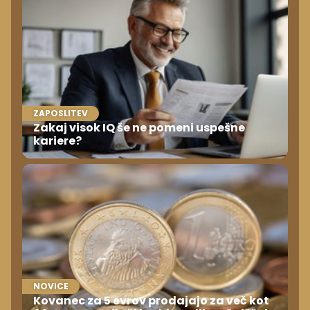
ZAPOSLITEV
Zakaj visok IQ še ne pomeni uspešne
kariere?
NOVICE
Kovanec za 5 evrov prodajajo za več kot