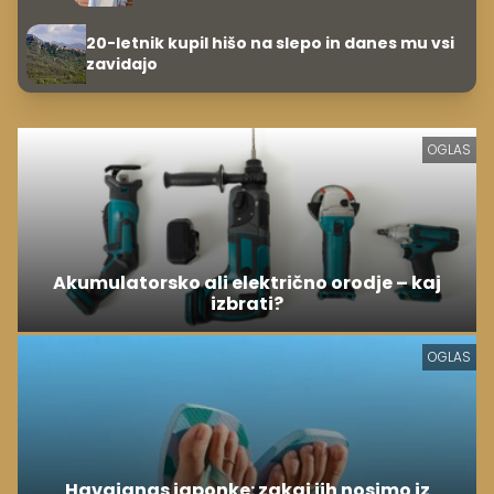
20-letnik kupil hišo na slepo in danes mu vsi
zavidajo
OGLAS
Akumulatorsko ali električno orodje – kaj
izbrati?
OGLAS
Havaianas japonke: zakaj jih nosimo iz