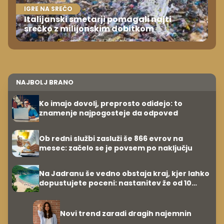
IGRE NA SREČO
Italijanski smetarji pomagali najti
srečko z milijonskim dobitkom
NAJBOLJ BRANO
Ko imajo dovolj, preprosto odidejo: to
znamenje najpogosteje da odpoved
Ob redni službi zasluži še 866 evrov na
mesec: začelo se je povsem po naključju
Na Jadranu še vedno obstaja kraj, kjer lahko
dopustujete poceni: nastanitev že od 10
evrov, kosilo za pet evrov
Novi trend zaradi dragih najemnin