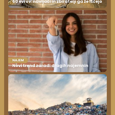
60 evrov: navijači in zbiratelji ga že iščejo
NAJEM
Novi trend zaradi dragih najemnin