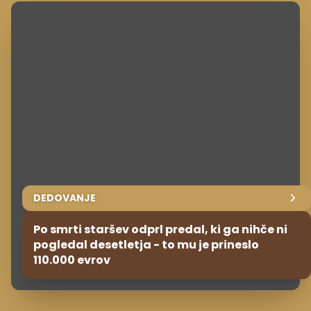
DEDOVANJE
Po smrti staršev odprl predal, ki ga nihče ni
pogledal desetletja - to mu je prineslo
110.000 evrov