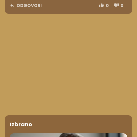
ODGOVORI
0
0
Izbrano