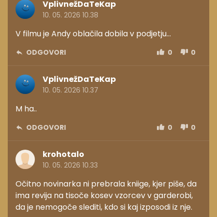
VplivnežDaTeKap
10. 05. 2026 10.38
V filmu je Andy oblačila dobila v podjetju...
ODGOVORI
0
0
VplivnežDaTeKap
10. 05. 2026 10.37
M ha..
ODGOVORI
0
0
krohotalo
10. 05. 2026 10.33
Očitno novinarka ni prebrala kniige, kjer piše, da
ima revija na tisoče kosev vzorcev v garderobi,
da je nemogoče slediti, kdo si kaj izposodi iz nje.