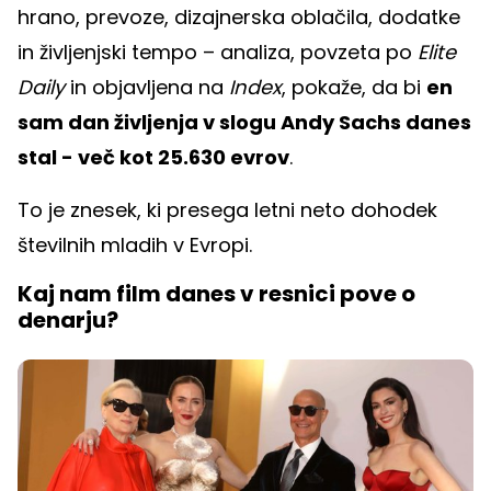
hrano, prevoze, dizajnerska oblačila, dodatke
in življenjski tempo – analiza, povzeta po
Elite
Daily
in objavljena na
Index
, pokaže, da bi
en
sam dan življenja v slogu Andy Sachs danes
stal - več kot 25.630 evrov
.
To je znesek, ki presega letni neto dohodek
številnih mladih v Evropi.
Kaj nam film danes v resnici pove o
denarju?