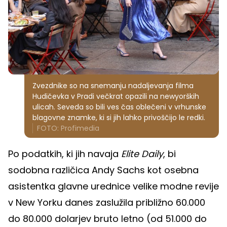
Zvezdnike so na snemanju nadaljevanja filma
Hudičevka v Pradi večkrat opazili na newyorških
ulicah. Seveda so bili ves čas oblečeni v vrhunske
blagovne znamke, ki si jih lahko privoščijo le redki.
FOTO: Profimedia
Po podatkih, ki jih navaja
Elite Daily
, bi
sodobna različica Andy Sachs kot osebna
asistentka glavne urednice velike modne revije
v New Yorku danes zaslužila približno 60.000
do 80.000 dolarjev bruto letno (od 51.000 do