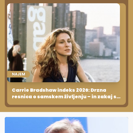
NAJEM
Carrie Bradshaw indeks 2026: Drzna
resnica o samskem življenju – in zakaj si
ga danes ne more privoščiti skoraj nihče
več