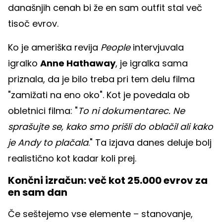
današnjih cenah bi že en sam outfit stal več
tisoč evrov.
Ko je ameriška revija
People
intervjuvala
igralko
Anne Hathaway
, je igralka sama
priznala, da je bilo treba pri tem delu filma
"zamižati na eno oko". Kot je povedala ob
obletnici filma: "
To ni dokumentarec. Ne
sprašujte se, kako smo prišli do oblačil ali kako
je Andy to plačala
." Ta izjava danes deluje bolj
realistično kot kadar koli prej.
Končni izračun: več kot 25.000 evrov za
en sam dan
Če seštejemo vse elemente – stanovanje,