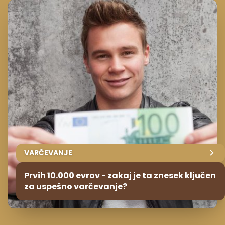
VARČEVANJE
Prvih 10.000 evrov - zakaj je ta znesek ključen
za uspešno varčevanje?