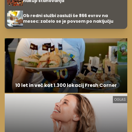
nakup stanovanja
Ob redni službi zasluži še 866 evrov na
mesec: začelo se je povsem po naključju
10 let in več kot 1.300 lokacij Fresh Corner
OGLAS