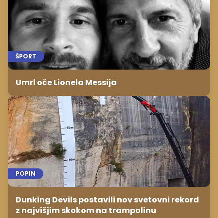
ŠPORT
Umrl oče Lionela Messija
POPIN
Dunking Devils postavili nov svetovni rekord
z najvišjim skokom na trampolinu