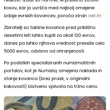
kosov, kar jo uvršča med najbolj omejene
izdaje evrskih kovancev, poroča stran
net.hr
.
Zbiratelji so takšne kovance pred približno
desetimi leti lahko kupili za okoli 120 evrov,
danes pa lahko njihova vrednost preseže celo
5000 evrov, odvisno od ohranjenosti.
Po podatkih specializiranih numizmatičnih
portalov, kot je
Numista
, omejena naklada in
stanje kovanca (brez prask, v originalni
kakovosti) bistveno vplivata na tržno ceno.