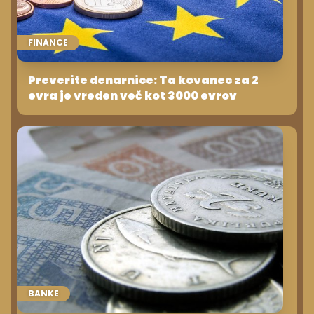
FINANCE
Preverite denarnice: Ta kovanec za 2
evra je vreden več kot 3000 evrov
BANKE