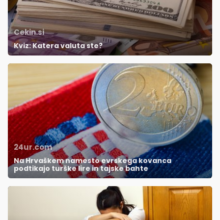
Cekin.si
Kviz: Katera valuta ste?
24ur.com
Na Hrvaškem namesto evrskega kovanca
podtikajo turške lire in tajske bahte