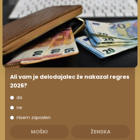
Ali vam je delodajalec že nakazal regres
2026?
da
ne
nisem zaposlen
MOŠKI
ŽENSKA