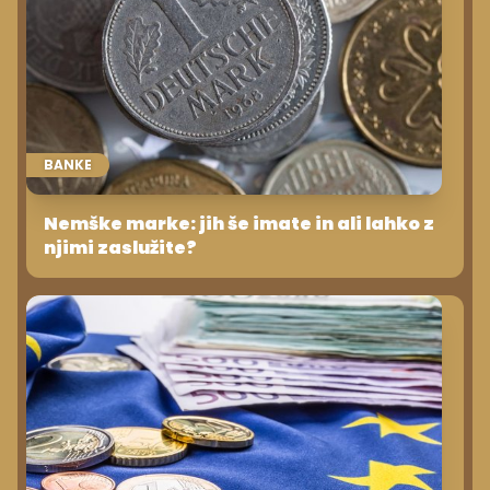
BANKE
Nemške marke: jih še imate in ali lahko z
njimi zaslužite?