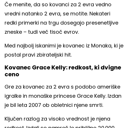
Če menite, da so kovanci za 2 evra vedno
vredni natanko 2 evra, se motite. Nekateri
redki primerki na trgu dosegajo presenetljive
zneske – tudi več tisoč evrov.
Med najbolj iskanimi je kovanec iz Monaka, ki je
postal pravi zbirateljski hit.
Kovanec Grace Kelly: redkost, ki dvigne
ceno
Gre za kovanec za 2 evra s podobo ameriške
igralke in monaške princese Grace Kelly. Izdan
je bil leta 2007 ob obletnici njene smrti.
Ključen razlog za visoko vrednost je njena
redkost. Izdali so namreč le približno 20.000