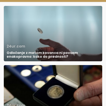
24ur.com
Odločanje z metom kovanca ni povsem
enakopravno: kako do prednosti?
24ur.com