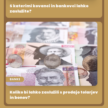
S katerimi kovanci in bankovci lahko
zaslužite?
BANKE
Koliko bi lahko zaslužili s prodajo tolarjev
in bonov?