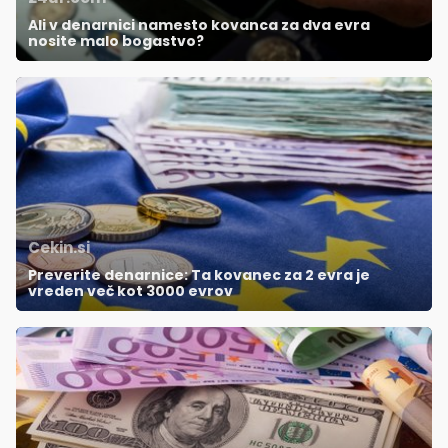
Ali v denarnici namesto kovanca za dva evra
nosite malo bogastvo?
Cekin.si
Preverite denarnice: Ta kovanec za 2 evra je
vreden več kot 3000 evrov