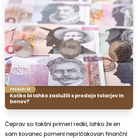
PREBERI ŠE
Koliko bi lahko zaslužili s prodajo tolarjev in
bonov?
Čeprav so takšni primeri redki, lahko že en
sam kovanec pomeni nepričakovan finančni