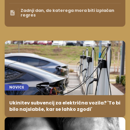
Zadnji dan, do katerega mora biti izplačan
regres
NOVICE
Ukinitev subvencij za električna vozila? 'To bi
bilo najslabše, kar se lahko zgodi'