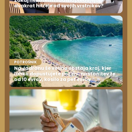
Zakaj nekateri mladi napredujejo
dvakrat hitreje od svojih vrstnikov?
POTROŠNIK
Na Jadranu še vedno obstaja kraj, kjer
lahko dopustujete poceni: nastanitev že
od 10 evrov, kosilo za pet evrov