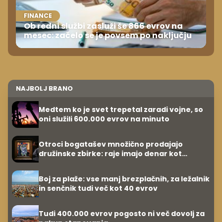
FINANCE
Ob redni službi zasluži še 866 evrov na
mesec: začelo se je povsem po naključju
NAJBOLJ BRANO
Medtem ko je svet trepetal zaradi vojne, so
oni služili 600.000 evrov na minuto
Otroci bogatašev množično prodajajo
družinske zbirke: raje imajo denar kot
umetnine
Boj za plaže: vse manj brezplačnih, za ležalnik
in senčnik tudi več kot 40 evrov
Tudi 400.000 evrov pogosto ni več dovolj za