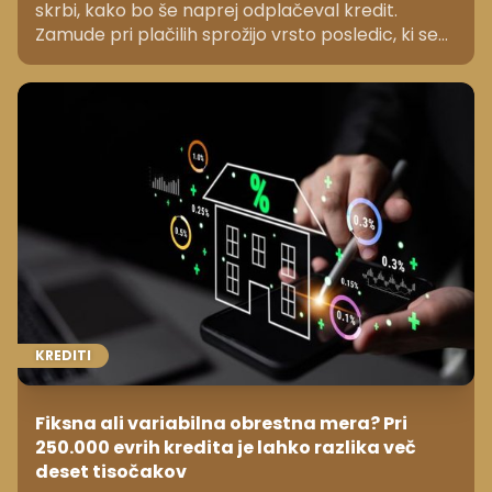
skrbi, kako bo še naprej odplačeval kredit.
Zamude pri plačilih sprožijo vrsto posledic, ki se
začnejo z opomini in lahko končajo s sodno
izvršbo, vmes pa se dolg postopoma povečuje. A
postopki niso ne hitri ne samodejni. V bankah
zato poudarjajo, da je ključno hitro ukrepanje, saj
je v zgodnji fazi pogosto še mogoče najti skupno
rešitev in se izogniti še hujši finančni stiski.
KREDITI
Fiksna ali variabilna obrestna mera? Pri
250.000 evrih kredita je lahko razlika več
deset tisočakov