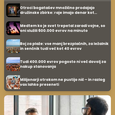
Otroci bogatašev množično prodajajo
družinske zbirke: raje imajo denar kot
umetnine
Medtem ko je svet trepetal zaradi vojne, so
oni služili 600.000 evrov na minuto
Boj za plaže: vse manj brezplačnih, za ležalnik
in senčnik tudi več kot 40 evrov
Tudi 400.000 evrov pogosto ni več dovolj za
nakup stanovanja
Milijonarji otrokom ne pustijo nič – in razlog
vas lahko preseneti