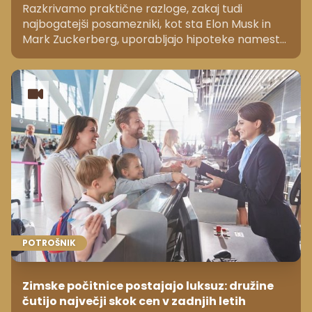
Razkrivamo praktične razloge, zakaj tudi
najbogatejši posamezniki, kot sta Elon Musk in
Mark Zuckerberg, uporabljajo hipoteke namesto
gotovine za nakupe nepremičnin. Ključna je
matematika donosnosti naložb proti stroškom
kredita in izogibanje vezavi likvidnega kapitala.
POTROŠNIK
Zimske počitnice postajajo luksuz: družine
čutijo največji skok cen v zadnjih letih