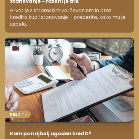
stanovanje – razkril je trik
Hrvat je s strateškim varčevanjem in brez
kredita kupil stanovanje – preberite, kako mu je
uspelo.
KREDITI
Kam po najbolj ugoden kredit?