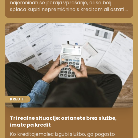
najemninah se poraja vprašanje, ali se bolj
splača kupiti nepremičnino s kreditom ali ostati v
najemu. Čeprav nakup v Sloveniji še vedno velja
za varno dolgoročno odločitev, finančna
primerjava ni enostavna.
KREDITI
Tri realne situacije: ostanete brez službe,
imate pa kredit
Ko kreditojemalec izgubi službo, ga pogosto