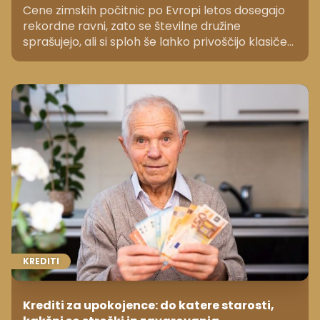
Cene zimskih počitnic po Evropi letos dosegajo
rekordne ravni, zato se številne družine
sprašujejo, ali si sploh še lahko privoščijo klasičen
oddih. Poglejte, zakaj so stroški tako zrasli in
katere rešitve izbirajo gospodinjstva. Kako je pri
nas v Sloveniji?
KREDITI
Krediti za upokojence: do katere starosti,