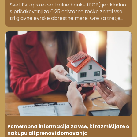
Svet Evropske centralne banke (ECB) je skladno
s pričakovanji za 0,25 odstotne točke znižal vse
tri glavne evrske obrestne mere. Gre za tretje
zaporedno znižanje evrskih obrestnih mer in
četrti rez vanje od junijskega obrata v denarni
politiki.
Pomembna informacija za vse, ki razmišljate o
nakupu ali prenovi domovanja