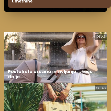
umetnine
OGLAS
Postali ste družina in življenje ... teče
dalje
OGLAS