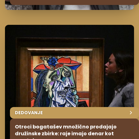
DEDOVANJE
Otroci bogatašev množično prodajajo
družinske zbirke: raje imajo denar kot