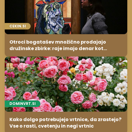
CEKIN.SI
Otroci bogatašev množično prodajajo
družinske zbirke: raje imajo denar kot
umetnine
DOMINVRT.SI
Kako dolgo potrebujejo vrtnice, da zrastejo?
Vse o rasti, cvetenju in negi vrtnic