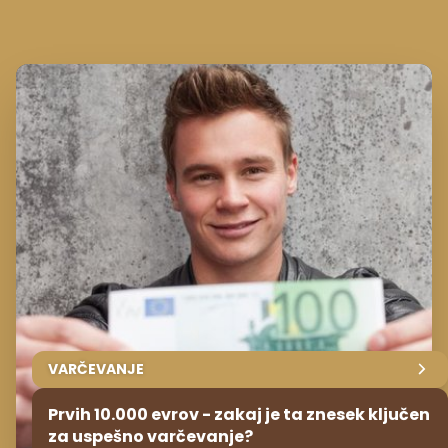
VARČEVANJE
Prvih 10.000 evrov - zakaj je ta znesek ključen
za uspešno varčevanje?