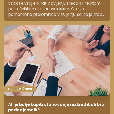
Vsak se vsaj enkrat v življenju sreča s kreditom -
potrošniškim ali stanovanjskim. Gre za
pomembne prelomnice v življenju, saj se je treba
odločiti in izpogajati za najugodnejše posojilo.
NEPREMIČNINE
Ali je bolje kupiti stanovanje na kredit ali biti
podnajemnik?