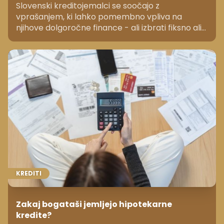
Slovenski kreditojemalci se soočajo z
vprašanjem, ki lahko pomembno vpliva na
njihove dolgoročne finance - ali izbrati fiksno ali
variabilno obrestno mero. Primerjave ponudb
slovenskih bank kažejo, da so razlike manjše kot
pred nekaj leti, vendar lahko že razmeroma
majhna rast referenčne obrestne mere pomeni
več sto evrov višji mesečni obrok.
KREDITI
Zakaj bogataši jemljejo hipotekarne
kredite?