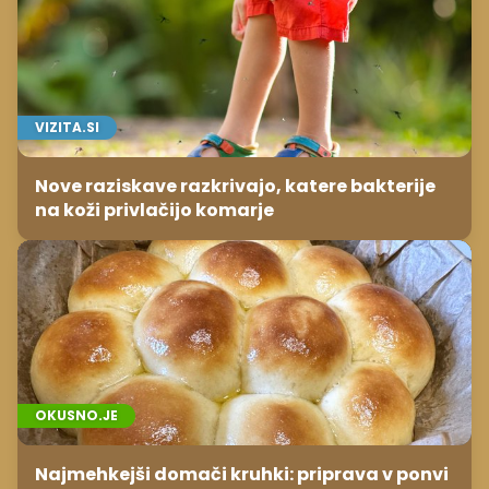
VIZITA.SI
Nove raziskave razkrivajo, katere bakterije
na koži privlačijo komarje
OKUSNO.JE
Najmehkejši domači kruhki: priprava v ponvi