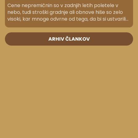
Cene nepremičnin so v zadnjih letih poletele v
nebo, tudi stroški gradnje ali obnove hiše so zelo
visoki, kar mnoge odvrne od tega, da bi si ustvarili
nov oziroma bolj funkcionalen dom. Vseeno ni
razloga, da bi kar obupali, še posebej, če
ARHIV ČLANKOV
načrtujete nakup oziroma gradnjo pasivnega ali
nizkoenergijskega doma in v kolikor se odločate za
energetsko prenovo nepremičnine.