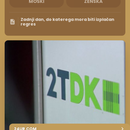
MOŠKI
ŽENSKA
Zadnji dan, do katerega mora biti izplačan
regres
24UR.COM