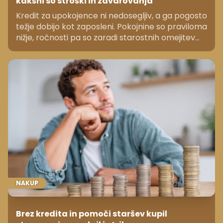
kakšni so stroški in zavarovanja
Kredit za upokojence ni nedosegljiv, a ga pogosto
težje dobijo kot zaposleni. Pokojnine so praviloma
nižje, ročnosti pa so zaradi starostnih omejitev
krajše, zato lahko že manjši znesek pomeni
precej visok mesečni obrok. Do katere starosti
banke odobrijo kredit in kaj preverjajo?
NAKUP
Brez kredita in pomoči staršev kupil