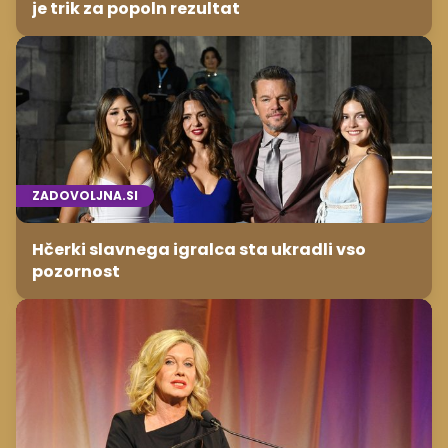
je trik za popoln rezultat
ZADOVOLJNA.SI
Hčerki slavnega igralca sta ukradli vso
pozornost