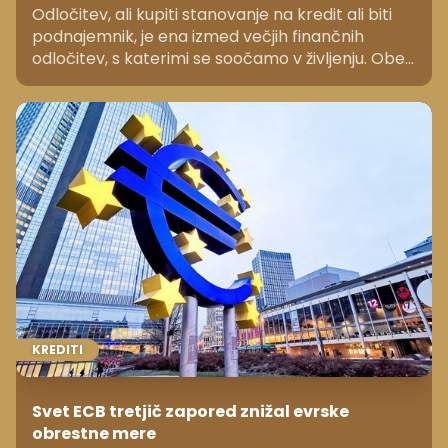
Odločitev, ali kupiti stanovanje na kredit ali biti
podnajemnik, je ena izmed večjih finančnih
odločitev, s katerimi se soočamo v življenju. Obe
možnosti imata svoje prednosti in slabosti, ki jih
moramo skrbno pretehtati glede na našo
finančno situacijo, življenjski slog in dolgoročne
cilje.
KREDITI
Svet ECB tretjič zapored znižal evrske
obrestne mere