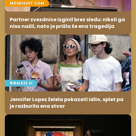
MOSKISVET.COM
Partner zvezdnice izginil brez sledu: nikoli ga
niso našli, nato je prišla še ena tragedija
BIBALEZE.SI
Jennifer Lopez želela pokazati idilo, splet pa
je razburila ena stvar