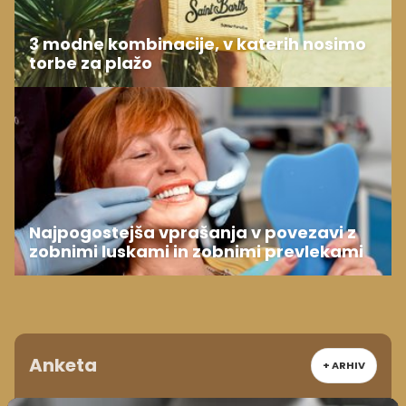
3 modne kombinacije, v katerih nosimo
torbe za plažo
Najpogostejša vprašanja v povezavi z
zobnimi luskami in zobnimi prevlekami
Anketa
+ ARHIV