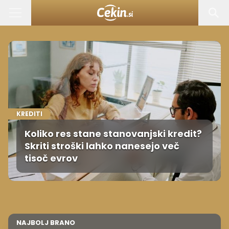
KREDITI
Koliko res stane stanovanjski kredit?
Skriti stroški lahko nanesejo več
tisoč evrov
NAJBOLJ BRANO