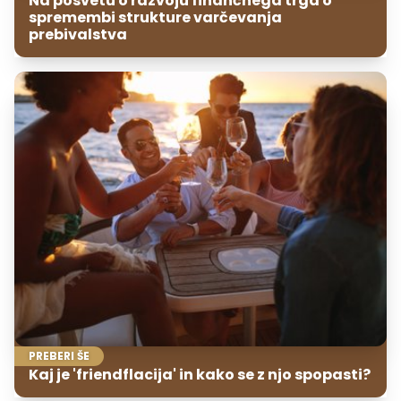
Na posvetu o razvoju finančnega trga o
spremembi strukture varčevanja
prebivalstva
PREBERI ŠE
Kaj je 'friendflacija' in kako se z njo spopasti?