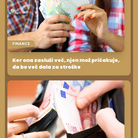
FINANCE
Ker ona zasluži več, njen mož pričakuje,
da bo več dala za stroške