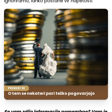
ignoriramo, lahko postane vir napetosti.
PREBERI ŠE
O tem se nekateri pari težko pogovarjajo
Se vam zdijo informacije pomembne? Vam je