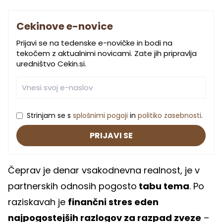
Cekinove e-novice
Prijavi se na tedenske e-novičke in bodi na
tekočem z aktualnimi novicami. Zate jih pripravlja
uredništvo Cekin.si.
Strinjam se s
splošnimi pogoji
in
politiko zasebnosti
.
PRIJAVI SE
Čeprav je denar vsakodnevna realnost, je v
partnerskih odnosih pogosto
tabu tema
. Po
raziskavah je
finančni stres eden
najpogostejših razlogov za razpad zveze
–