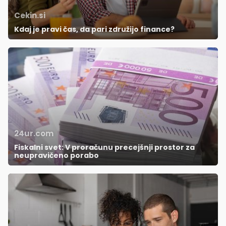
Cekin.si
Kdaj je pravi čas, da pari združijo finance?
24ur.com
Fiskalni svet: V proračunu precejšnji prostor za
neupravičeno porabo