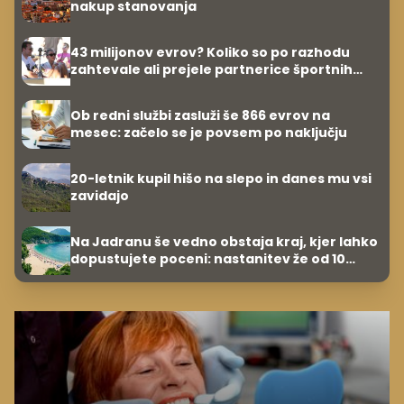
nakup stanovanja
43 milijonov evrov? Koliko so po razhodu
zahtevale ali prejele partnerice športnih
zvezdnikov
Ob redni službi zasluži še 866 evrov na
mesec: začelo se je povsem po naključju
20-letnik kupil hišo na slepo in danes mu vsi
zavidajo
Na Jadranu še vedno obstaja kraj, kjer lahko
dopustujete poceni: nastanitev že od 10
evrov, kosilo za pet evrov