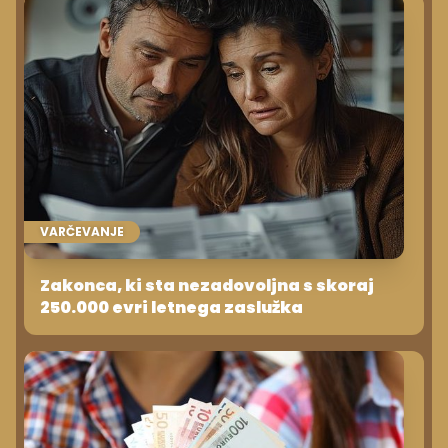
VARČEVANJE
Zakonca, ki sta nezadovoljna s skoraj
250.000 evri letnega zaslužka