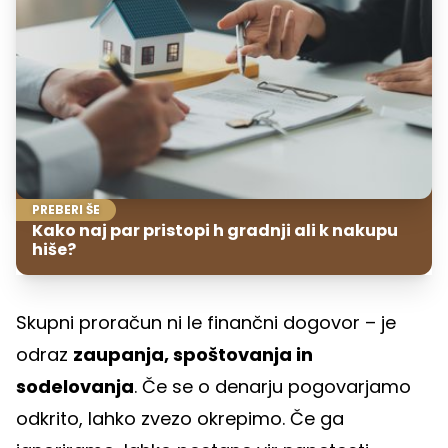
PREBERI ŠE
Kako naj par pristopi h gradnji ali k nakupu
hiše?
Skupni proračun ni le finančni dogovor – je
odraz
zaupanja, spoštovanja in
sodelovanja
. Če se o denarju pogovarjamo
odkrito, lahko zvezo okrepimo. Če ga