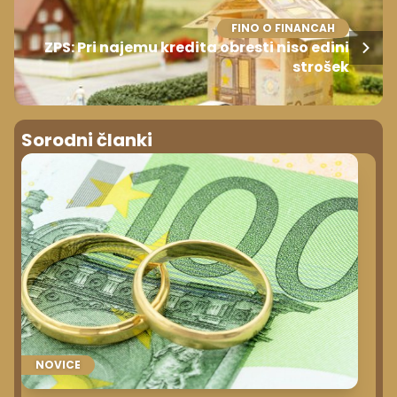
FINO O FINANCAH
ZPS: Pri najemu kredita obresti niso edini
strošek
Sorodni članki
NOVICE