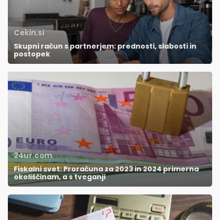
Cekin.si
Skupni račun s partnerjem: prednosti, slabosti in
postopek
24ur.com
Fiskalni svet: Proračuna za 2023 in 2024 primerna
okoliščinam, a s tveganji