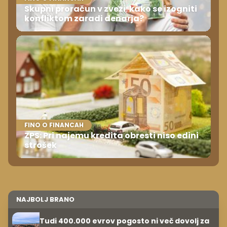
Skupni proračun v zvezi: kako se izogniti
konfliktom zaradi denarja?
FINO O FINANCAH
ZPS: Pri najemu kredita obresti niso edini
strošek
NAJBOLJ BRANO
Tudi 400.000 evrov pogosto ni več dovolj za