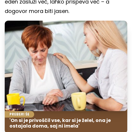
eden zasluži več, lahko prispeva več – a
dogovor mora biti jasen.
PREBERI ŠE
'On si je privoščil vse, kar si je želel, ona je
ostajala doma, saj ni imela'