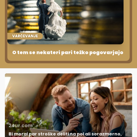
VARČEVANJE
O tem se nekateri pari težko pogovarjajo
24ur.com
Bi moral par stroške deliti na pol ali sorazmerno,