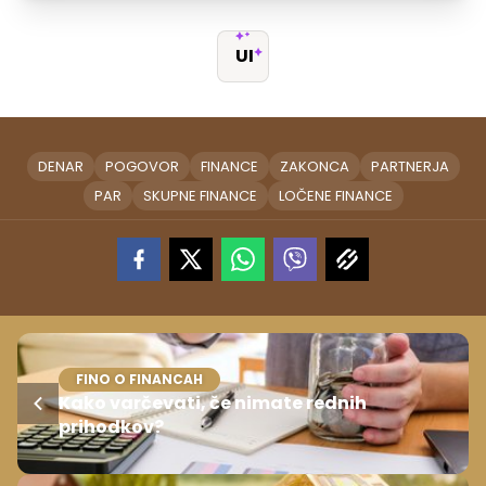
UI
DENAR
POGOVOR
FINANCE
ZAKONCA
PARTNERJA
PAR
SKUPNE FINANCE
LOČENE FINANCE
FINO O FINANCAH
Kako varčevati, če nimate rednih
prihodkov?