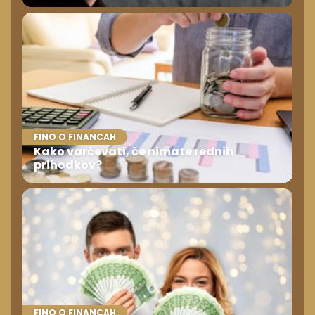
FINO O FINANCAH
Kako varčevati, če nimate rednih
prihodkov?
FINO O FINANCAH