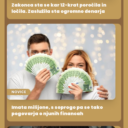
Zakonca sta se kar 12-krat poročila in
ločila. Zaslužila sta ogromno denarja
NOVICE
Imata milijone, s soprogo pa se tako
pogovarja o njunih financah