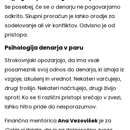
še posebej, če se o denarju ne pogovarjamo
odkrito. Skupni proračun je lahko orodje za
sodelovanje ali vir konfliktov. Odvisno je od
pristopa.
Psihologija denarja v paru
Strokovnjaki opozarjajo, da ima vsak
posameznik svoj odnos do denarja, ki izhaja iz
vzgoje, izkušenj in vrednot. Nekateri varčujejo,
drugi trošijo. Nekateri načrtujejo, drugi živijo
sproti. Ko se ti različni pristopi srečajo v zvezi,
lahko hitro pride do nesporazumov.
Finančna mentorica
Ana Vezovišek
je za
Cekin.si
dejala, da je za dolgoročno zvezo