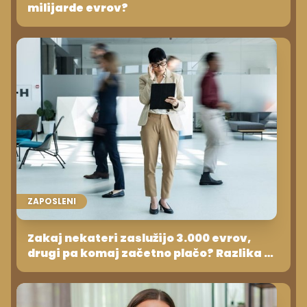
milijarde evrov?
ZAPOSLENI
Zakaj nekateri zaslužijo 3.000 evrov,
drugi pa komaj začetno plačo? Razlika ni
samo v službi