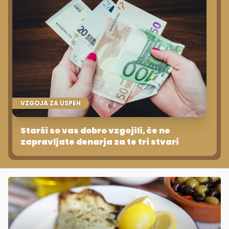
VZGOJA ZA USPEH
Starši so vas dobro vzgojili, če ne
zapravljate denarja za te tri stvari