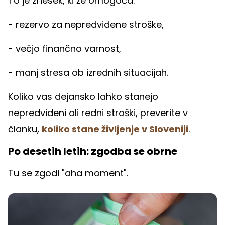
To je znesek, ki že omogoča:
- rezervo za nepredvidene stroške,
- večjo finančno varnost,
- manj stresa ob izrednih situacijah.
Koliko vas dejansko lahko stanejo
nepredvideni ali redni stroški, preverite v
članku,
koliko stane življenje v Sloveniji
.
Po desetih letih: zgodba se obrne
Tu se zgodi "aha moment".