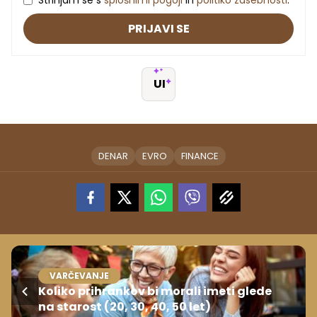
PRIJAVI SE
UI
DENAR
EVRO
FINANCE
VARČEVANJE
Koliko prihrankov bi morali imeti glede
na starost (20, 30, 40, 50 let)