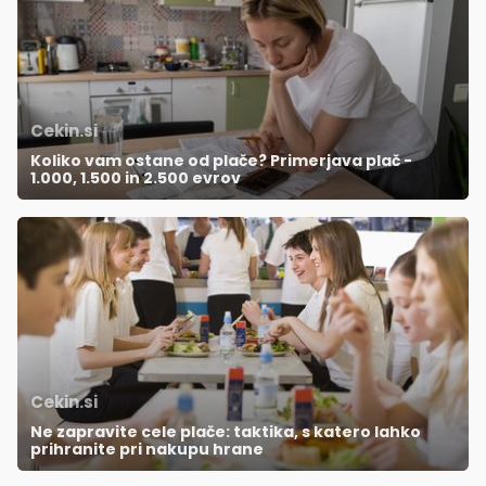
Cekin.si
Koliko vam ostane od plače? Primerjava plač -
1.000, 1.500 in 2.500 evrov
Cekin.si
Ne zapravite cele plače: taktika, s katero lahko
prihranite pri nakupu hrane