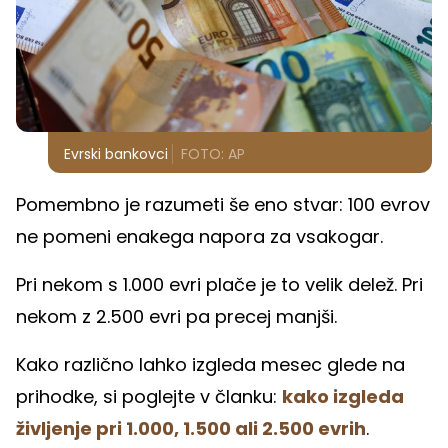
Evrski bankovci
FOTO: AP
Pomembno je razumeti še eno stvar: 100 evrov
ne pomeni enakega napora za vsakogar.
Pri nekom s 1.000 evri plače je to velik delež. Pri
nekom z 2.500 evri pa precej manjši.
Kako različno lahko izgleda mesec glede na
prihodke, si poglejte v članku:
kako izgleda
življenje pri 1.000, 1.500 ali 2.500 evrih
.