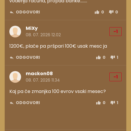
vodenja racuna, propad banke........
ODGOVORI
0
0
MiXy
-1
08. 07. 2026 12.02
1200€, plače pa pršpari 100€ usak mesc ja
ODGOVORI
0
1
mackon08
-1
08. 07. 2026 11.34
Kaj pa če zmanjka 100 evrov vsaki mesec?
ODGOVORI
0
1