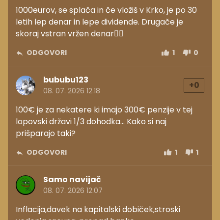
1000eurov, se splača in če vložiš v Krko, je po 30
letih lep denar in lepe dividende. Drugače je
skoraj vstran vržen denar🤷‍♂️
ODGOVORI
1
0
bububu123
+0
08. 07. 2026 12.18
100€ je za nekatere ki imajo 300€ penzije v tej
lopovski državi 1/3 dohodka... Kako si naj
prišparajo taki?
ODGOVORI
1
1
Samo navijač
08. 07. 2026 12.07
Inflacija,davek na kapitalski dobiček,stroski