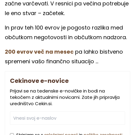
začne varčevati. V resnici pa večina potrebuje
le eno stvar – začetek.
In prav teh 100 evrov je pogosto razlika med
občutkom negotovosti in občutkom nadzora.
200 evrov več na mesec
pa lahko bistveno
spremeni vašo finančno situacijo ...
Cekinove e-novice
Prijavi se na tedenske e-novičke in bodi na
tekočem z aktualnimi novicami. Zate jih pripravlja
uredništvo Cekin.si.
Strinjam se s
splošnimi pogoji
in
politiko zasebnosti
.