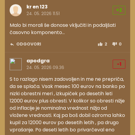
kr en 123
+2
24. 05. 2026 11.51
Malo bi morali še donose vključiti in podaljšati
časovno komponento...
ODGOVORI
2
0
apodgra
-1
24. 05. 2026 09.36
S to razlago nisem zadovoljen in me ne prepriča,
da se splača. Vsak mesec 100 eurov na banko po
nizki obrestni meri , izkupiček po desetih leti
12000 eurov plus obresti. V kolikor so obresti nižje
od inflacije je nominalna vrednost nižja od
vložene vrednosti. Kaj pa boš dobil oziroma lahko
kupil za 12000 eurov po desetih letih , pa drugo
vprašanje. Po deseti letih bo privarčeval eno