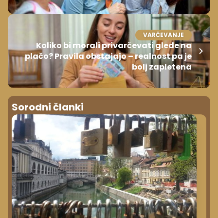
VARČEVANJE
Koliko bi morali privarčevati glede na
plačo? Pravila obstajajo – realnost pa je
bolj zapletena
Sorodni članki