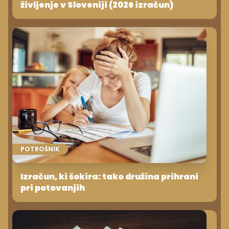
življenje v Sloveniji (2026 izračun)
POTROŠNIK
Izračun, ki šokira: tako družina prihrani
pri potovanjih