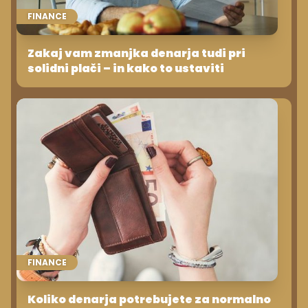
FINANCE
Zakaj vam zmanjka denarja tudi pri
solidni plači – in kako to ustaviti
FINANCE
Koliko denarja potrebujete za normalno