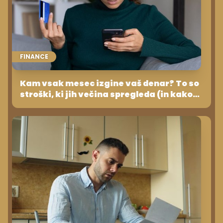
FINANCE
Kam vsak mesec izgine vaš denar? To so
stroški, ki jih večina spregleda (in kako
jih ustaviti)