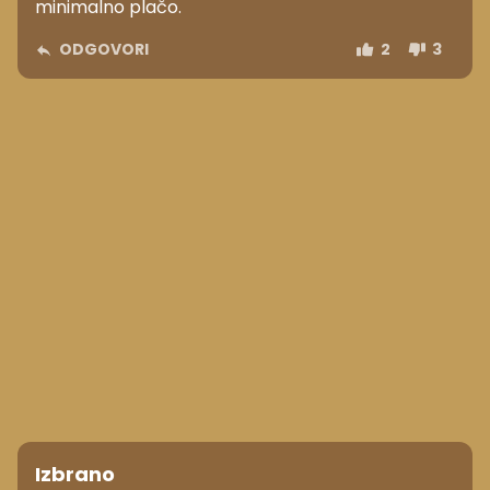
minimalno plačo.
ODGOVORI
2
3
Izbrano