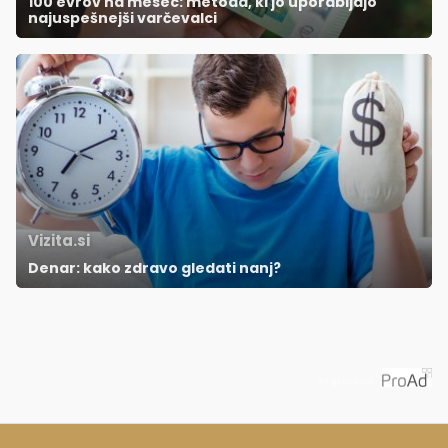
100 evrov na mesec: metoda, ki jo uporabljajo
najuspešnejši varčevalci
Vizita.si
Denar: kako zdravo gledati nanj?
Priporoča