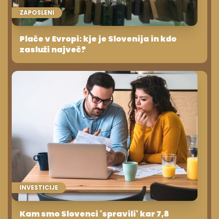
ZAPOSLENI
Plače v Evropi: kje je Slovenija in kdo
zasluži največ?
INVESTICIJE
Kam smo Slovenci 'spravili' kar 7,8