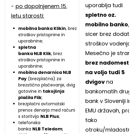
uporablja tudi
-
po dopolnjenem 15.
spletno oz.
letu starosti:
mobilno banko
, i
mobilna banka Klikin
, brez
sicer brez dodatn
stroškov pristopnine in
uporabnine;
stroškov vodenja.
spletna
Mesečno je strank
banka NLB Klik
, brez
stroškov pristopnine in
brez nadomestil
uporabnine;
na voljo tudi 5
mobilna denarnica NLB
Pay
(brezplačna) za
dvigov
na
brezstično plačevanje, dvig
bankomatih drugi
gotovine in
takojšnja
plačila Flik
;
bank v Sloveniji in
brezplačni avtomatski
EMU državah, prav
prenos denarja med računi
s storitvijo
NLB Plus
;
tako
telefonska
banka
NLB Teledom
;
otroku/mladostni