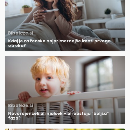
Bibaleze.si
Kdaj je za žensko najprimernejše imeti prvega
otroka?
Bibaleze.si
Novorojenček ali malček – ali obstaja "boljša"
faza?