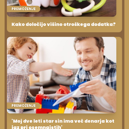
PREMOŽENJE
Kako določijo višino otroškega dodatka?
PREMOŽENJE
'Moj dve leti star sin ima več denarja kot
jaz pri osemnajstih'