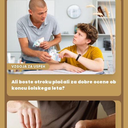
VZGOJA ZA USPEH
Ali boste otroku plačali za dobre ocene ob
koncu šolskega leta?