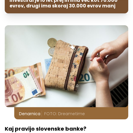
Investiral je 10 let prej in ima več kot 70.000
evrov, drugi ima skoraj 30.000 evrov manj
Denarnica
FOTO: Dreametime
Kaj pravijo slovenske banke?