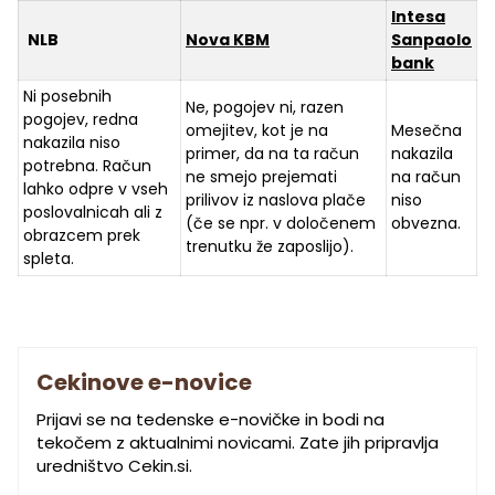
Intesa
NLB
Nova KBM
Sanpaolo
bank
Ni posebnih
Ne, pogojev ni, razen
pogojev, redna
omejitev, kot je na
Mesečna
nakazila niso
primer, da na ta račun
nakazila
potrebna. Račun
ne smejo prejemati
na račun
lahko odpre v vseh
prilivov iz naslova plače
niso
poslovalnicah ali z
(če se npr. v določenem
obvezna.
obrazcem prek
trenutku že zaposlijo).
spleta.
Cekinove e-novice
Prijavi se na tedenske e-novičke in bodi na
tekočem z aktualnimi novicami. Zate jih pripravlja
uredništvo Cekin.si.