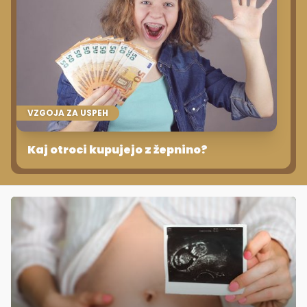
VZGOJA ZA USPEH
Kaj otroci kupujejo z žepnino?