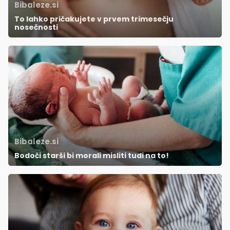
Bibaleze.si
To lahko pričakujete v prvem trimesečju
nosečnosti
Bibaleze.si
Bodoči starši bi morali misliti tudi na to!