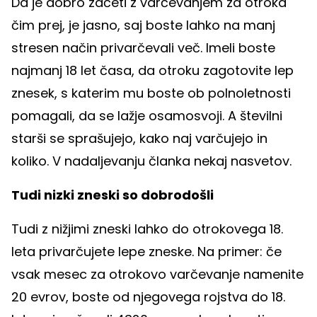
Da je dobro začeti z varčevanjem za otroka
čim prej, je jasno, saj boste lahko na manj
stresen način privarčevali več. Imeli boste
najmanj 18 let časa, da otroku zagotovite lep
znesek, s katerim mu boste ob polnoletnosti
pomagali, da se lažje osamosvoji. A številni
starši se sprašujejo, kako naj varčujejo in
koliko. V nadaljevanju članka nekaj nasvetov.
Tudi nizki zneski so dobrodošli
Tudi z nižjimi zneski lahko do otrokovega 18.
leta privarčujete lepe zneske. Na primer: če
vsak mesec za otrokovo varčevanje namenite
20 evrov, boste od njegovega rojstva do 18.