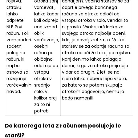
rojstvu.
otroka zanj
denarjem. Večina staršev se za
Otroku
varčevati,
odprtje prvega bančnega
lahko
lahko kadar
računa za otroke odloči ob
odprete
koli odprejo
vstopu otroka v
šolo, vendar to
NLB Prvi
eno izmed
ni pravilo. Vsak starš lahko za
račun. Toli
oblik
svojega otroka najbolje oceni,
vam podari
varčevanja,
kdaj je dovolj zrel za to. Veliko
začetni
osebni
staršev se za odprtje računa za
polog na
račun pa
otroka odloči že takoj po rojstvu.
račun, ki
običajno
Nanj denimo lahko polagajo
naj bo
odpirajo po
denar, ki ga za otroka prejmejo
osnova za
vstopu
v dar od drugih. Z leti se na
razvijanje
otroka v
njem lahko nabere lepa vsota,
varčevalnih
srednjo
za katero se potem skupaj z
navad.
šolo, v
otrokom dogovorijo, čemu jo
kolikor prej
bodo namenili.
za to ni
potreb.
Do katerega leta z računom poslujejo le
starši?