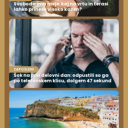
Svoboda ima meje: kaj na vrtu in terasi
lahko prinese visoko kazen?
ZAPOSLENI
Šok na prvi delovni dan: odpustili so ga
po telefonskem klicu, dolgem 47 sekund