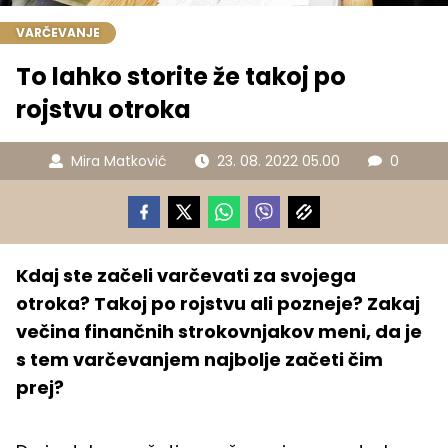
VARČEVANJE
To lahko storite že takoj po
rojstvu otroka
Mira Matković
23. 08. 2022 05.00
0
Kdaj ste začeli varčevati za svojega
otroka? Takoj po rojstvu ali pozneje? Zakaj
večina finančnih strokovnjakov meni, da je
s tem varčevanjem najbolje začeti čim
prej?