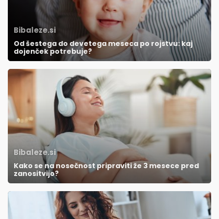
Bibaleze.si
Od šestega do devetega meseca po rojstvu: kaj
dojenček potrebuje?
Bibaleze.si
Kako se na nosečnost pripraviti že 3 mesece pred
zanositvijo?