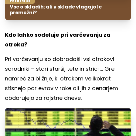
PREBERI ŠE
Vse o skladih: ali v sklade vlagajo le
premožni?
Kdo lahko sodeluje pri varčevanju za
otroka?
Pri varčevanju so dobrodošli vsi otrokovi
sorodniki – stari starši, tete in strici ... Gre
namreč za bližnje, ki otrokom velikokrat
stisnejo par evrov v roke ali jih z denarjem
obdarujejo za rojstne dneve.