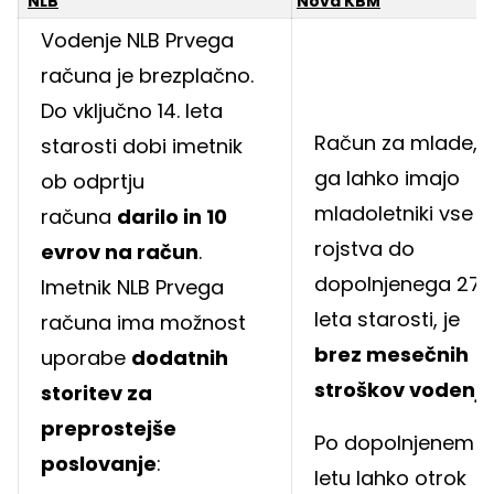
NLB
Nova KBM
Vodenje NLB Prvega
računa je brezplačno.
Do vključno 14. leta
Račun za mlade, k
starosti dobi imetnik
ga lahko imajo
ob odprtju
mladoletniki vse 
računa
darilo in 10
rojstva do
evrov na račun
.
dopolnjenega 27.
Imetnik NLB Prvega
leta starosti, je
računa ima možnost
brez mesečnih
uporabe
dodatnih
stroškov vodenj
storitev za
preprostejše
Po dopolnjenem 15
poslovanje
:
letu lahko otrok