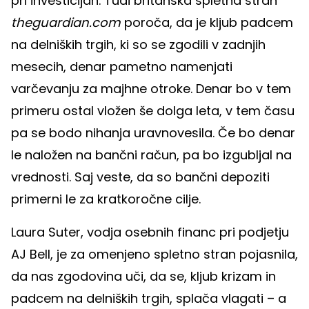
pri investicijah. Tudi britanska spletna stran
theguardian.com
poroča, da je kljub padcem
na delniških trgih, ki so se zgodili v zadnjih
mesecih, denar pametno namenjati
varčevanju za majhne otroke. Denar bo v tem
primeru ostal vložen še dolga leta, v tem času
pa se bodo nihanja uravnovesila. Če bo denar
le naložen na bančni račun, pa bo izgubljal na
vrednosti. Saj veste, da so bančni depoziti
primerni le za kratkoročne cilje.
Laura Suter, vodja osebnih financ pri podjetju
AJ Bell, je za omenjeno spletno stran pojasnila,
da nas zgodovina uči, da se, kljub krizam in
padcem na delniških trgih, splača vlagati – a