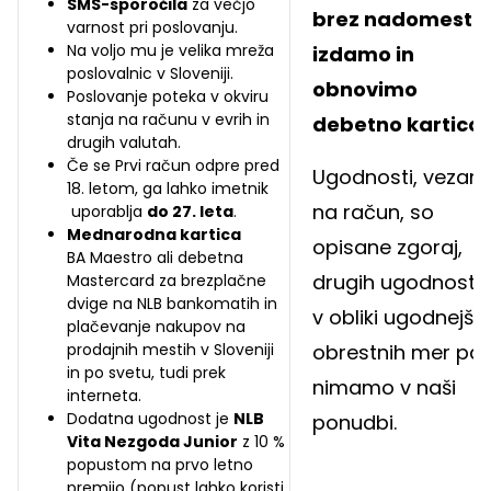
SMS-sporočila
za večjo
brez nadomestil
varnost pri poslovanju.
Na voljo mu je velika mreža
izdamo in
poslovalnic v Sloveniji.
obnovimo
Poslovanje poteka v okviru
stanja na računu v evrih in
debetno kartico
.
drugih valutah.
Če se Prvi račun odpre pred
Ugodnosti, vezan
18. letom, ga lahko imetnik
na račun, so
uporablja
do 27. leta
.
Mednarodna kartica
opisane zgoraj,
BA Maestro ali debetna
drugih ugodnosti
Mastercard za brezplačne
dvige na NLB bankomatih in
v obliki ugodnejših
plačevanje nakupov na
prodajnih mestih v Sloveniji
obrestnih mer pa
in po svetu, tudi prek
nimamo v naši
interneta.
Dodatna ugodnost je
NLB
ponudbi.
Vita Nezgoda Junior
z 10 %
popustom na prvo letno
premijo (popust lahko koristi