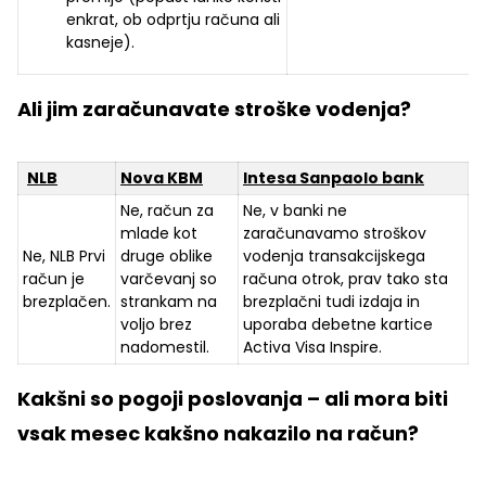
enkrat, ob odprtju računa ali
kasneje).
Ali jim zaračunavate stroške vodenja?
NLB
Nova KBM
Intesa Sanpaolo bank
Ne, račun za
Ne, v banki ne
mlade kot
zaračunavamo stroškov
Ne, NLB Prvi
druge oblike
vodenja transakcijskega
račun je
varčevanj so
računa otrok, prav tako sta
brezplačen.
strankam na
brezplačni tudi izdaja in
voljo brez
uporaba debetne kartice
nadomestil.
Activa Visa Inspire.
Kakšni so pogoji poslovanja – ali mora biti
vsak mesec kakšno nakazilo na račun?