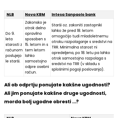
NLB
Nova KBM
Intesa Sanpaolo bank
Zakonsko je
Starši oz. zakoniti zastopniki
otrok delno
lahko že pred 18. letom
Do 9.
opravilno
omogočijo tudi mladoletnemu
leta
sposoben s
otroku razpolaganje s sredstvi na
starosti z
15. letom in s
TRR. Minimalna starost ni
računom
tem letom
opredeljena, po 18. letu pa lahko
poslujejo
lahko
otrok samostojno razpolaga s
le starši.
samostojno
sredstvi na TRR (v skladu s
odpre osebni
splošnimi pogoji poslovanja).
račun.
Ali ob odprtju ponujate kakšne ugodnosti?
Ali jim ponujate kakšne druge ugodnosti,
morda bolj ugodne obresti ...?