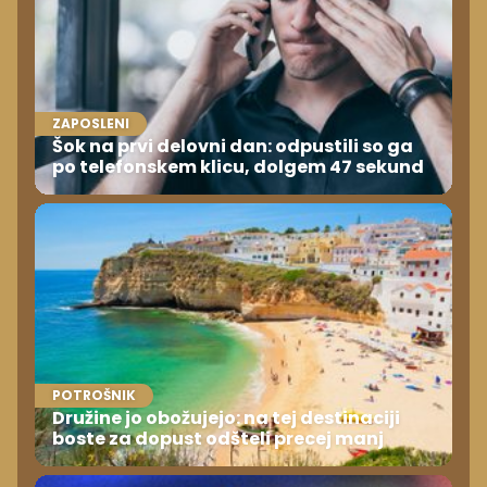
ZAPOSLENI
Šok na prvi delovni dan: odpustili so ga
po telefonskem klicu, dolgem 47 sekund
POTROŠNIK
Družine jo obožujejo: na tej destinaciji
boste za dopust odšteli precej manj