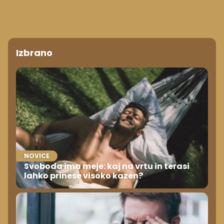
Izbrano
NOVICE
Svoboda ima meje: kaj na vrtu in terasi
lahko prinese visoko kazen?