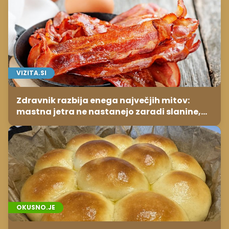
VIZITA.SI
Zdravnik razbija enega največjih mitov:
mastna jetra ne nastanejo zaradi slanine,
temveč zaradi živila, ki ga imamo vsi radi
OKUSNO.JE