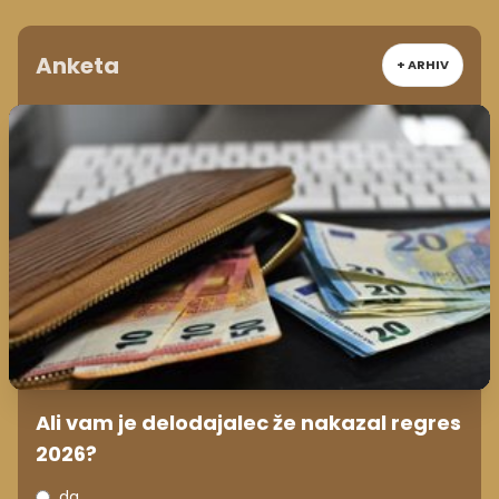
Anketa
+ ARHIV
Ali vam je delodajalec že nakazal regres
2026?
da