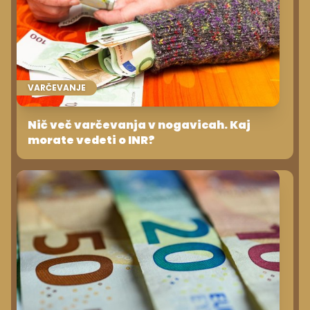
VARČEVANJE
Nič več varčevanja v nogavicah. Kaj
morate vedeti o INR?