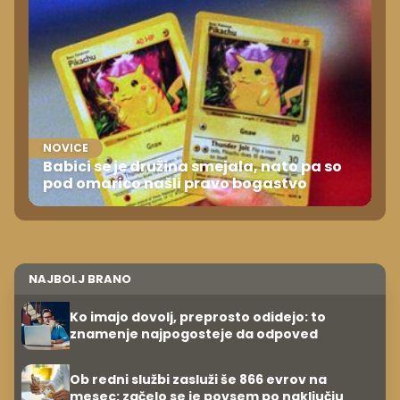
NOVICE
Babici se je družina smejala, nato pa so
pod omarico našli pravo bogastvo
NAJBOLJ BRANO
Ko imajo dovolj, preprosto odidejo: to
znamenje najpogosteje da odpoved
Ob redni službi zasluži še 866 evrov na
mesec: začelo se je povsem po naključju