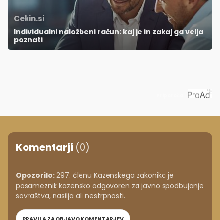
Cekin.si
Individualni naložbeni račun: kaj je in zakaj ga velja
poznati
Priporoča
Komentarji
(0)
Opozorilo:
297. členu Kazenskega zakonika je
posameznik kazensko odgovoren za javno spodbujanje
sovraštva, nasilja ali nestrpnosti.
PRAVILA ZA OBJAVO KOMENTARJEV