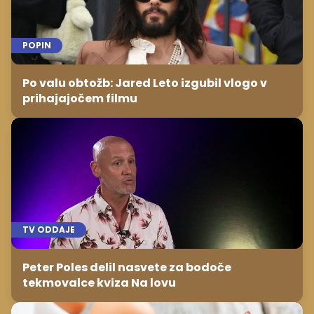
POPIN
Po valu obtožb: Jared Leto izgubil vlogo v
prihajajočem filmu
TV ODDAJE
Peter Poles delil nasvete za bodoče
tekmovalce kviza Na lovu