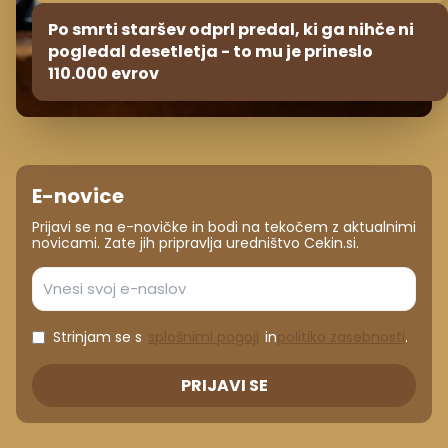
Po smrti staršev odprl predal, ki ga nihče ni
pogledal desetletja - to mu je prineslo
110.000 evrov
E-novice
Prijavi se na e-novičke in bodi na tekočem z aktualnimi
novicami. Zate jih pripravlja uredništvo Cekin.si.
Strinjam se s
splošnimi pogoji
in
politiko zasebnosti
.
PRIJAVI SE