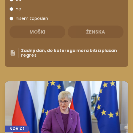
ne
nisem zaposlen
MOŠKI
ŽENSKA
Zadnji dan, do katerega mora biti izplačan
regres
NOVICE