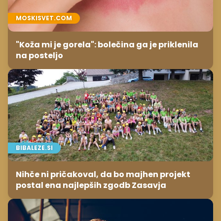
MOSKISVET.COM
"Koža mi je gorela": bolečina ga je priklenila
na posteljo
BIBALEZE.SI
Nihče ni pričakoval, da bo majhen projekt
postal ena najlepših zgodb Zasavja