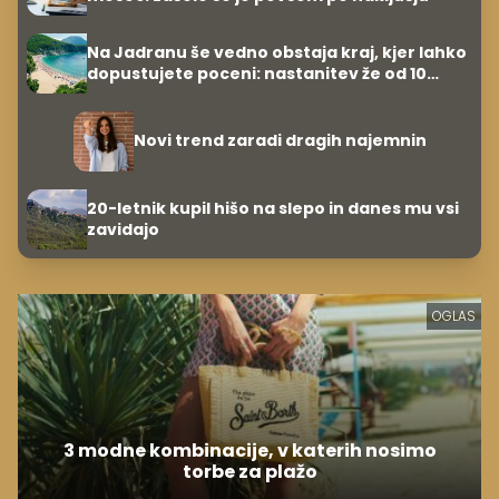
Na Jadranu še vedno obstaja kraj, kjer lahko
dopustujete poceni: nastanitev že od 10
evrov, kosilo za pet evrov
Novi trend zaradi dragih najemnin
20-letnik kupil hišo na slepo in danes mu vsi
zavidajo
OGLAS
3 modne kombinacije, v katerih nosimo
torbe za plažo