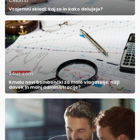
Cekin.si
Vzajemni skladi: kaj so in kako delujejo?
24ur.com
Kmalu novi bombončki za male vlagatelje: nižji
davek in manj administracije?