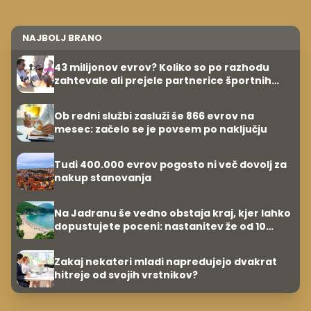
NAJBOLJ BRANO
43 milijonov evrov? Koliko so po razhodu
zahtevale ali prejele partnerice športnih
zvezdnikov
Ob redni službi zasluži še 866 evrov na
mesec: začelo se je povsem po naključju
Tudi 400.000 evrov pogosto ni več dovolj za
nakup stanovanja
Na Jadranu še vedno obstaja kraj, kjer lahko
dopustujete poceni: nastanitev že od 10
evrov, kosilo za pet evrov
Zakaj nekateri mladi napredujejo dvakrat
hitreje od svojih vrstnikov?