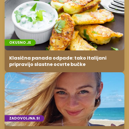
OKUSNO.JE
Klasična panada odpade: tako Italijani
pripravijo slastne ocvrte bučke
ZADOVOLJNA.SI