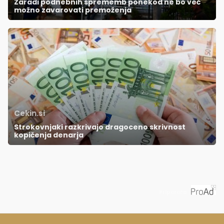
Zaradi podnebnih sprememb ponekod ne bo več
možno zavarovati premoženja
Cekin.si
Strokovnjaki razkrivajo dragoceno skrivnost
kopičenja denarja
Priporoča