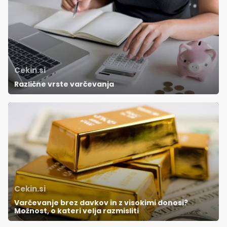
Cekin.si
Različne vrste varčevanja
Cekin.si
Varčevanje brez davkov in z visokimi donosi?
Možnost, o kateri velja razmisliti