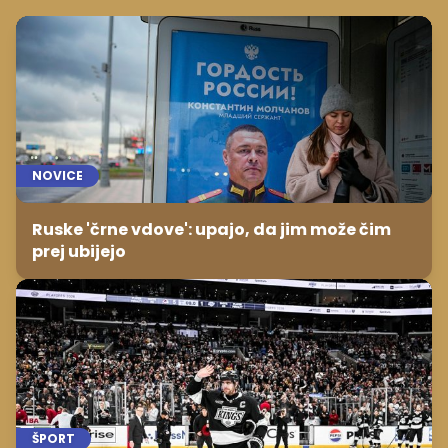
NOVICE
Ruske 'črne vdove': upajo, da jim može čim
prej ubijejo
ŠPORT