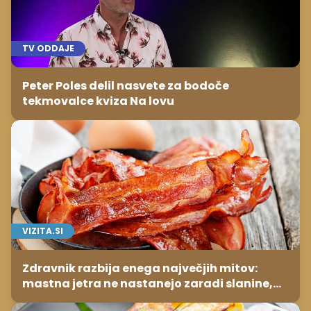
TV ODDAJE
Peter Poles delil nasvete za bodoče
tekmovalce kviza Na lovu
VIZITA.SI
Zdravnik razbija enega največjih mitov:
mastna jetra ne nastanejo zaradi slanine,
temveč zaradi živila, ki ga imamo vsi radi