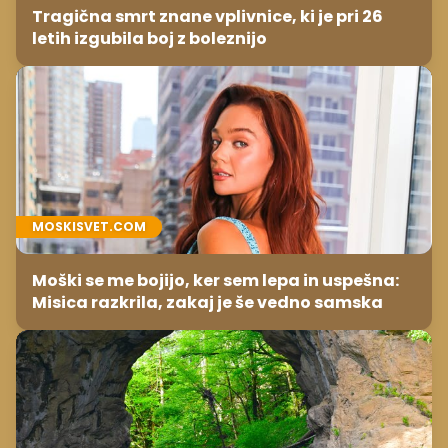
Tragična smrt znane vplivnice, ki je pri 26
letih izgubila boj z boleznijo
MOSKISVET.COM
Moški se me bojijo, ker sem lepa in uspešna:
Misica razkrila, zakaj je še vedno samska