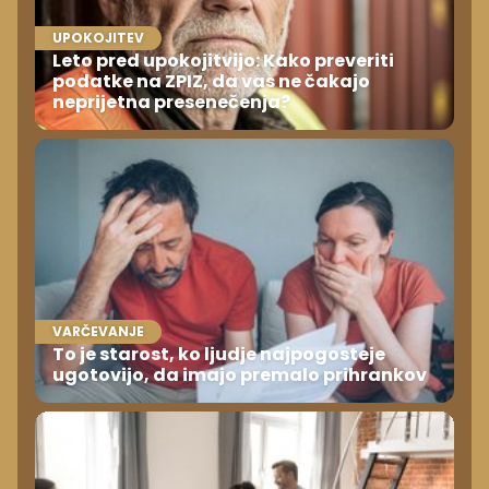
UPOKOJITEV
Leto pred upokojitvijo: Kako preveriti
podatke na ZPIZ, da vas ne čakajo
neprijetna presenečenja?
VARČEVANJE
To je starost, ko ljudje najpogosteje
ugotovijo, da imajo premalo prihrankov