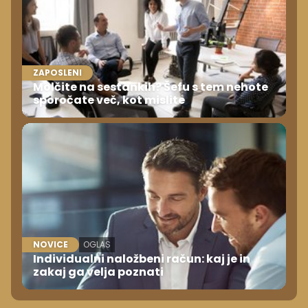
ZAPOSLENI
Molčite na sestankih? Šefu s tem nehote
sporočate več, kot mislite
NOVICE
OGLAS
Individualni naložbeni račun: kaj je in
zakaj ga velja poznati