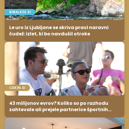
BIBALEZE.SI
Le uro iz Ljubljane se skriva pravi naravni
čudež: izlet, ki bo navdušil otroke
CEKIN.SI
43 milijonov evrov? Koliko so po razhodu
zahtevale ali prejele partnerice športnih
zvezdnikov