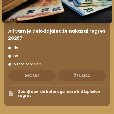
Ali vam je delodajalec že nakazal regres
2026?
da
ne
nisem zaposlen
MOŠKI
ŽENSKA
Zadnji dan, do katerega mora biti izplačan
regres