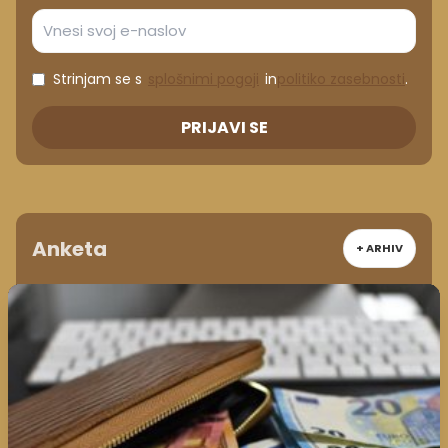
Strinjam se s
splošnimi pogoji
in
politiko zasebnosti
.
PRIJAVI SE
Anketa
+ ARHIV