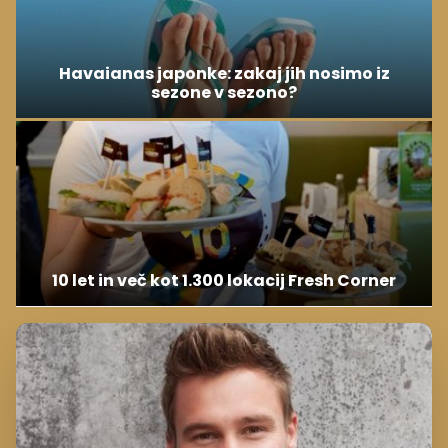
Havaianas japonke: zakaj jih nosimo iz
sezone v sezono?
10 let in več kot 1.300 lokacij Fresh Corner