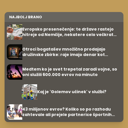
NAJBOLJ BRANO
Evropsko presenečenje: te države rastejo
hitreje od Nemčije, nekatere celo večkrat
hitreje
Otroci bogatašev množično prodajajo
družinske zbirke: raje imajo denar kot
umetnine
Medtem ko je svet trepetal zaradi vojne, so
oni služili 600.000 evrov na minuto
Kaj je 'Golemov učinek' v službi?
43 milijonov evrov? Koliko so po razhodu
zahtevale ali prejele partnerice športnih
zvezdnikov