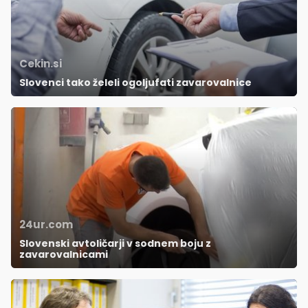
Cekin.si
Slovenci tako želeli ogoljufati zavarovalnice
24ur.com
Slovenski avtoličarji v sodnem boju z
zavarovalnicami