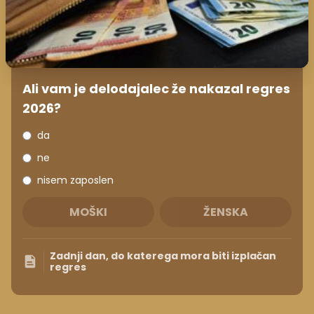
Ali vam je delodajalec že nakazal regres
2026?
da
ne
nisem zaposlen
MOŠKI
ŽENSKA
Zadnji dan, do katerega mora biti izplačan
regres