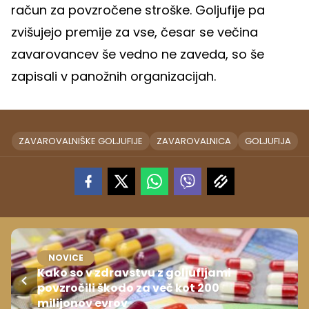
račun za povzročene stroške. Goljufije pa
zvišujejo premije za vse, česar se večina
zavarovancev še vedno ne zaveda, so še
zapisali v panožnih organizacijah.
ZAVAROVALNIŠKE GOLJUFIJE
ZAVAROVALNICA
GOLJUFIJA
NOVICE
Kako so v zdravstvu z goljufijami
povzročili škodo za več kot 200
milijonov evrov