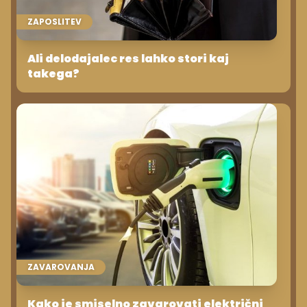
ZAPOSLITEV
Ali delodajalec res lahko stori kaj
takega?
ZAVAROVANJA
Kako je smiselno zavarovati električni