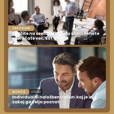
ZAPOSLENI
Molčite na sestankih? Šefu s tem nehote
sporočate več, kot mislite
NOVICE
OGLAS
Individualni naložbeni račun: kaj je in
zakaj ga velja poznati