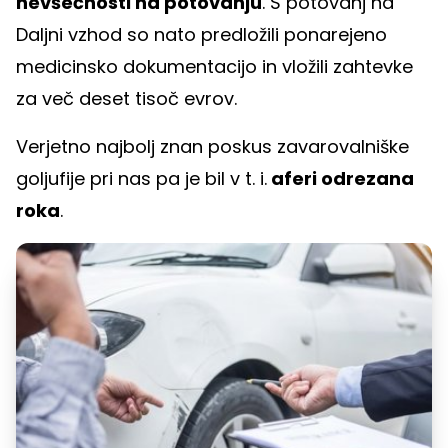
nevšečnosti na potovanju
. S potovanj na
Daljni vzhod so nato predložili ponarejeno
medicinsko dokumentacijo in vložili zahtevke
za več deset tisoč evrov.
Verjetno najbolj znan poskus zavarovalniške
goljufije pri nas pa je bil v t. i.
aferi odrezana
roka
.