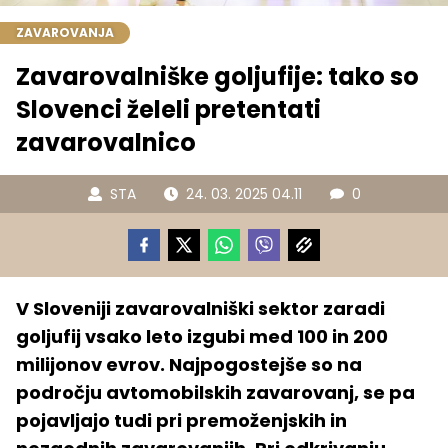
ZAVAROVANJA
Zavarovalniške goljufije: tako so
Slovenci želeli pretentati
zavarovalnico
STA
24. 03. 2025 04.11
0
V Sloveniji zavarovalniški sektor zaradi
goljufij vsako leto izgubi med 100 in 200
milijonov evrov. Najpogostejše so na
področju avtomobilskih zavarovanj, se pa
pojavljajo tudi pri premoženjskih in