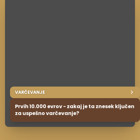
VARČEVANJE
Prvih 10.000 evrov - zakaj je ta znesek ključen
za uspešno varčevanje?