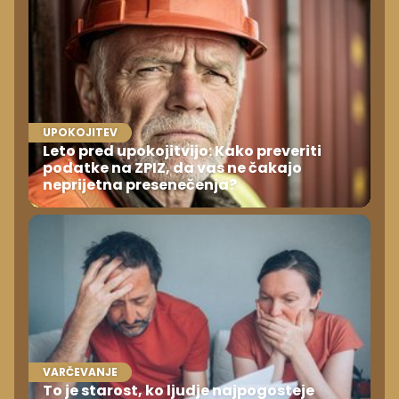
UPOKOJITEV
Leto pred upokojitvijo: Kako preveriti
podatke na ZPIZ, da vas ne čakajo
neprijetna presenečenja?
VARČEVANJE
To je starost, ko ljudje najpogosteje