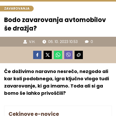
ZAVAROVANJA
Bodo zavarovanja avtomobilov
še dražja?
V.H.
06. 10. 2023 10.53
0
Če doživimo naravno nesrečo, nezgodo ali
kar koli podobnega, igra ključno vlogo tudi
zavarovanje, ki ga imamo. Toda ali si ga
bomo še lahko privoščili?
Cekinove e-novice