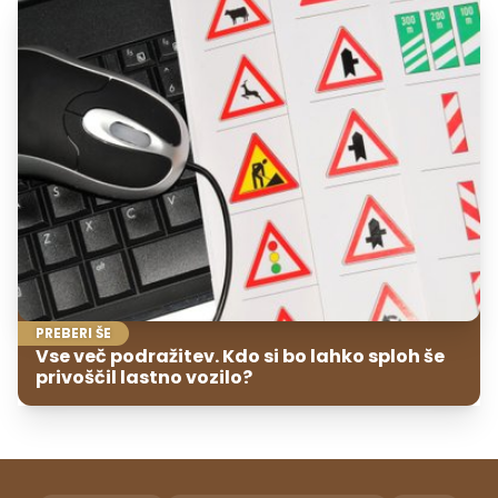
PREBERI ŠE
Vse več podražitev. Kdo si bo lahko sploh še
privoščil lastno vozilo?