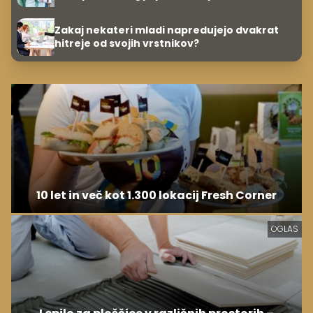
Zakaj nekateri mladi napredujejo dvakrat
hitreje od svojih vrstnikov?
10 let in več kot 1.300 lokacij Fresh Corner
OGLAS