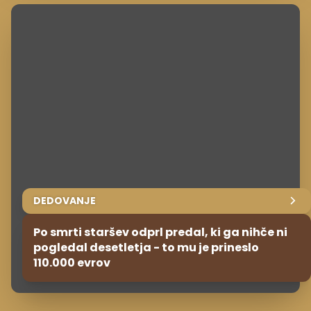
DEDOVANJE
Po smrti staršev odprl predal, ki ga nihče ni
pogledal desetletja - to mu je prineslo
110.000 evrov