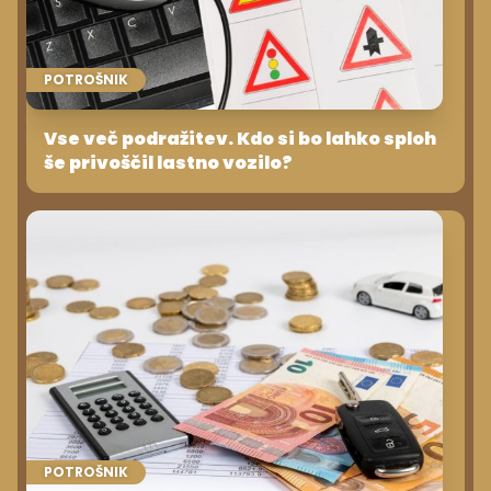
POTROŠNIK
Vse več podražitev. Kdo si bo lahko sploh
še privoščil lastno vozilo?
POTROŠNIK