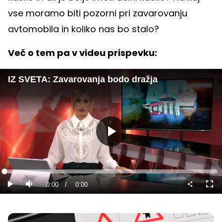
vse moramo biti pozorni pri zavarovanju
avtomobila in koliko nas bo stalo?
Več o tem pa v videu prispevku:
IZ SVETA: Zavarovanja bodo dražja
Predvajaj
Loaded
:
0%
Current
0:00
/
Duration
0:00
Predvajaj
Tiho
Celo
nači
Time