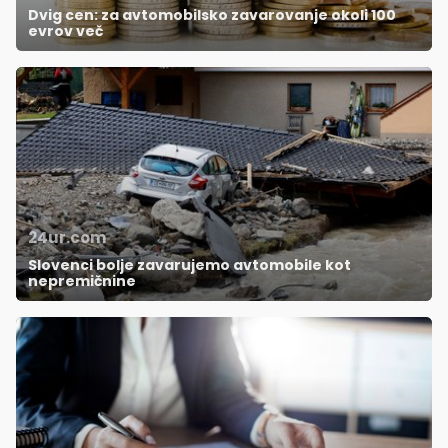
Dvig cen: za avtomobilsko zavarovanje okoli 100
evrov več
24ur.com
Slovenci bolje zavarujemo avtomobile kot
nepremičnine