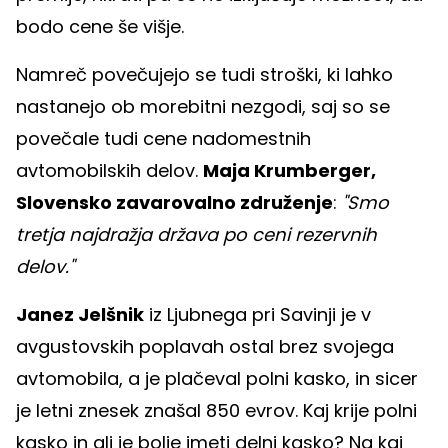
bodo cene še višje.
Namreč povečujejo se tudi stroški, ki lahko
nastanejo ob morebitni nezgodi, saj so se
povečale tudi cene nadomestnih
avtomobilskih delov.
Maja Krumberger,
Slovensko zavarovalno združenje
:
"Smo
tretja najdražja država po ceni rezervnih
delov."
Janez Jelšnik
iz Ljubnega pri Savinji je v
avgustovskih poplavah ostal brez svojega
avtomobila, a je plačeval polni kasko, in sicer
je letni znesek znašal 850 evrov. Kaj krije polni
kasko in ali je bolje imeti delni kasko? Na kaj