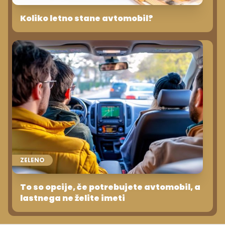
Koliko letno stane avtomobil?
ZELENO
To so opcije, če potrebujete avtomobil, a
lastnega ne želite imeti