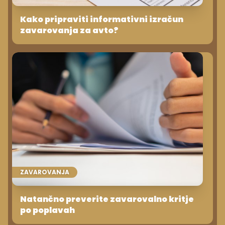
Kako pripraviti informativni izračun
zavarovanja za avto?
ZAVAROVANJA
Natančno preverite zavarovalno kritje
po poplavah