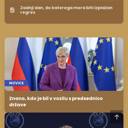
Zadnji dan, do katerega mora biti izplačan
regres
NOVICE
Znano, kdo je bil v vozilu s predsednico
države