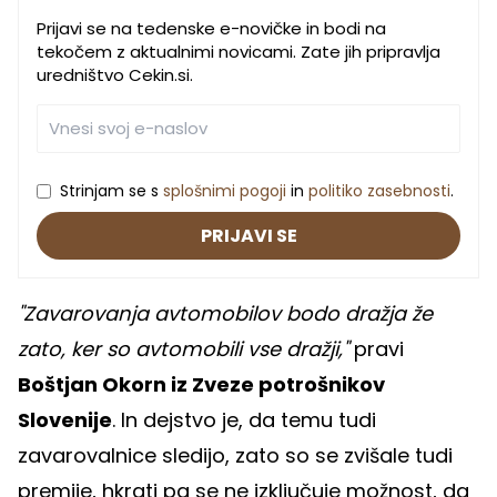
Prijavi se na tedenske e-novičke in bodi na
tekočem z aktualnimi novicami. Zate jih pripravlja
uredništvo Cekin.si.
Strinjam se s
splošnimi pogoji
in
politiko zasebnosti
.
PRIJAVI SE
"Zavarovanja avtomobilov bodo dražja že
zato, ker so avtomobili vse dražji,"
pravi
Boštjan Okorn iz Zveze potrošnikov
Slovenije
. In dejstvo je, da temu tudi
zavarovalnice sledijo, zato so se zvišale tudi
premije, hkrati pa se ne izključuje možnost, da