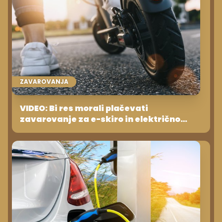
ZAVAROVANJA
VIDEO: Bi res morali plačevati
zavarovanje za e-skiro in električno
kolo?