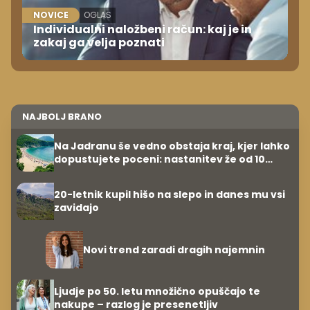
NOVICE
OGLAS
Individualni naložbeni račun: kaj je in
zakaj ga velja poznati
NAJBOLJ BRANO
Na Jadranu še vedno obstaja kraj, kjer lahko
dopustujete poceni: nastanitev že od 10
evrov, kosilo za pet evrov
20-letnik kupil hišo na slepo in danes mu vsi
zavidajo
Novi trend zaradi dragih najemnin
Ljudje po 50. letu množično opuščajo te
nakupe – razlog je presenetljiv