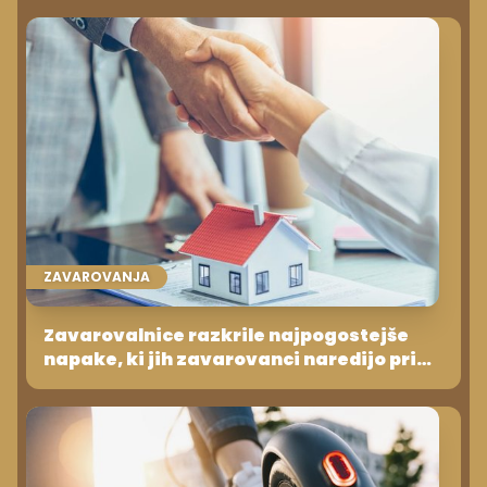
ZAVAROVANJA
Zavarovalnice razkrile najpogostejše
napake, ki jih zavarovanci naredijo pri
(ne)izbiri kritij