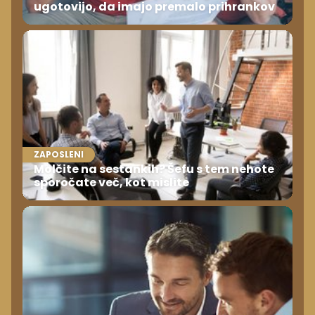
ugotovijo, da imajo premalo prihrankov
ZAPOSLENI
Molčite na sestankih? Šefu s tem nehote
sporočate več, kot mislite