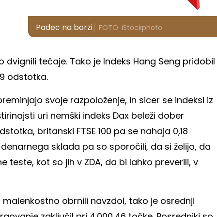
Padec na borzi
FOTO: iStockphoto
o dvignili tečaje. Tako je Indeks Hang Seng pridobil
49 odstotka.
preminjajo svoje razpoloženje, in sicer se indeksi iz
tirinajsti uri nemški indeks Dax beleži dober
dstotka, britanski FTSE 100 pa se nahaja 0,18
narnega sklada pa so sporočili, da si želijo, da
teste, kot so jih v ZDA, da bi lahko preverili, v
s malenkostno obrnili navzdol, tako je osrednji
trgovanje zaključil pri 4.000,46 točke. Posredniki so