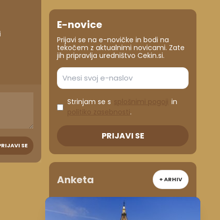
E-novice
i
Prijavi se na e-novičke in bodi na
tekočem z aktualnimi novicami. Zate
jih pripravlja uredništvo Cekin.si.
Strinjam se s
splošnimi pogoji
in
politiko zasebnosti
.
PRIJAVI SE
PRIJAVI SE
Anketa
+ ARHIV