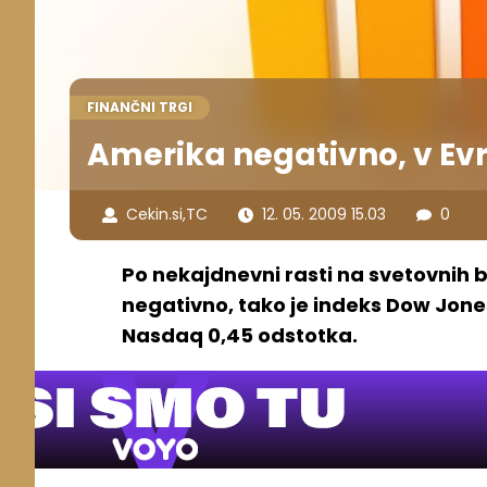
FINANČNI TRGI
Amerika negativno, v Ev
Cekin.si
,
TC
12. 05. 2009 15.03
0
Po nekajdnevni rasti na svetovnih b
negativno, tako je indeks Dow Jones
Nasdaq 0,45 odstotka.