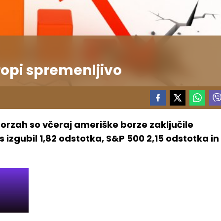
ropi spremenljivo
orzah so včeraj ameriške borze zaključile
 izgubil 1,82 odstotka, S&P 500 2,15 odstotka in