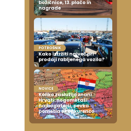
božičnice, 13. plačo in
nagrade
POTROŠNIK
Kako iztržiti največ pri
prodaji rabljenega vozila?
NOVICE
Koliko zaslužijo znani
Hrvati: nogometaši
najbogatejši, pevka
pometla s konkurenco