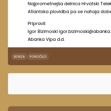
Najprometnejša delnica Hrvatski Tele
Atlantska plovidba pa se nahaja dobe
Pripravil:
Igor Bizimoski igor.bizimoski@abanka.
Abanka Vipa d.d.
BORZA
POROČILO