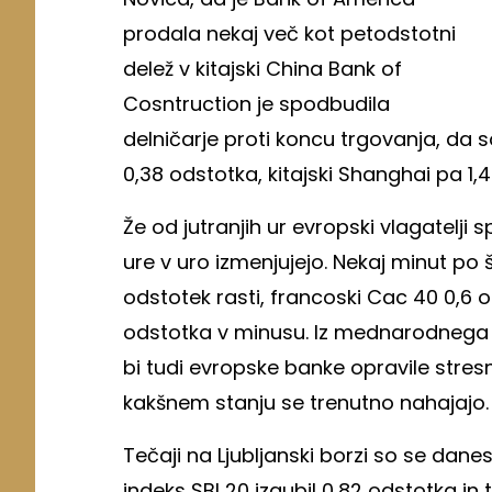
prodala nekaj več kot petodstotni
delež v kitajski China Bank of
Cosntruction je spodbudila
delničarje proti koncu trgovanja, da s
0,38 odstotka, kitajski Shanghai pa 1,
Že od jutranjih ur evropski vlagatelji s
ure v uro izmenjujejo. Nekaj minut po š
odstotek rasti, francoski Cac 40 0,6 o
odstotka v minusu. Iz mednarodnega de
bi tudi evropske banke opravile stresne 
kakšnem stanju se trenutno nahajajo.
Tečaji na Ljubljanski borzi so se dane
indeks SBI 20 izgubil 0,82 odstotka in 