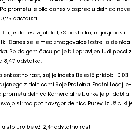
. Po prometu je bila danes v ospredju delnica nove
 0,29 odstotka.
, je danes izgubila 1,73 odstotka, najnižji posli
tki. Danes se je med zmagovalce izstrelila delnica
tka. Po dolgem času pa je bil opravljen tudi posel z
ila 8,47 odstotka.
enkostno rast, saj je indeks Belex15 pridobil 0,03
rjenega z delnicami Soje Proteina. Enotni tečaj le-
po prometu delnica Komercialne banke je pridobila
svojo strmo pot navzgor delnica Putevi iz Užic, ki j
jsto uro beleži 2,4-odstotno rast.