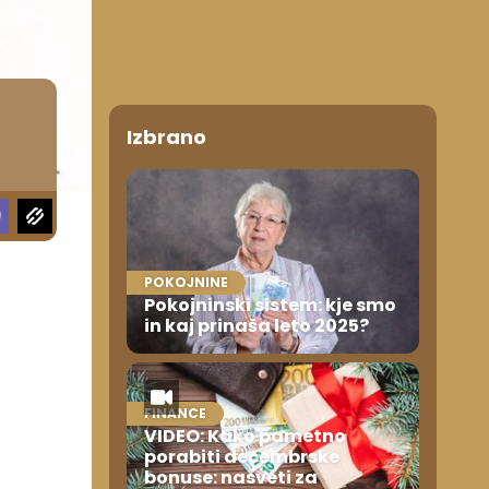
Izbrano
POKOJNINE
Pokojninski sistem: kje smo
in kaj prinaša leto 2025?
FINANCE
VIDEO: Kako pametno
porabiti decembrske
bonuse: nasveti za