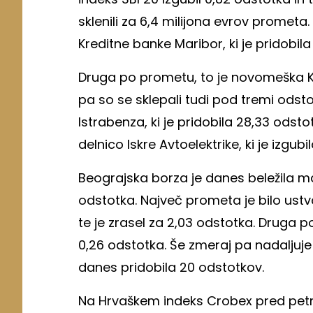
sklenili za 6,4 milijona evrov prometa
Kreditne banke Maribor, ki je pridobila
Druga po prometu, to je novomeška Krka
pa so se sklepali tudi pod tremi odsto
Istrabenza, ki je pridobila 28,33 odsto
delnico Iskre Avtoelektrike, ki je izgub
Beograjska borza je danes beležila mal
odstotka. Največ prometa je bilo ustva
te je zrasel za 2,03 odstotka. Druga 
0,26 odstotka. Še zmeraj pa nadaljuje 
danes pridobila 20 odstotkov.
Na Hrvaškem indeks Crobex pred petna