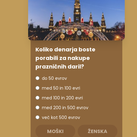
Koliko denarja boste
porabili za nakupe
prazničnih daril?
do 50 evrov
med 50 in 100 evri
med 100 in 200 evri
med 200 in 500 evrov
več kot 500 evrov
MOŠKI
ŽENSKA