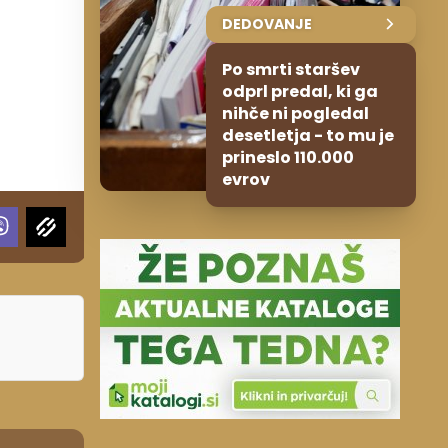
DEDOVANJE
Po smrti staršev
odprl predal, ki ga
nihče ni pogledal
desetletja - to mu je
prineslo 110.000
evrov