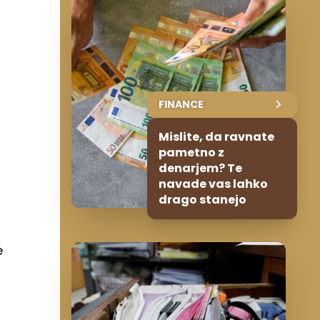
FINANCE
Mislite, da ravnate
pametno z
denarjem? Te
navade vas lahko
drago stanejo
e