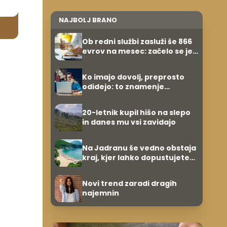
NAJBOLJ BRANO
Ob redni službi zasluži še 866
evrov na mesec: začelo se je
povsem po naključju
Ko imajo dovolj, preprosto
odidejo: to znamenje
najpogosteje da odpoved
20-letnik kupil hišo na slepo
in danes mu vsi zavidajo
Na Jadranu še vedno obstaja
kraj, kjer lahko dopustujete
poceni: nastanitev že od 10
evrov, kosilo za pet evrov
Novi trend zaradi dragih
najemnin