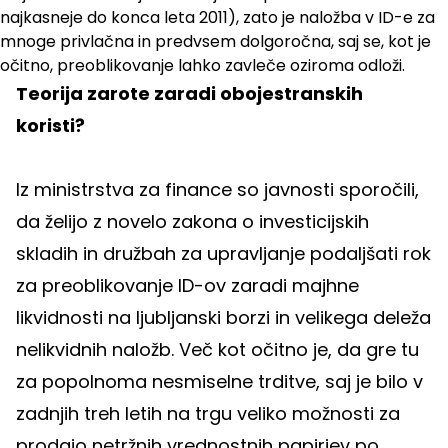
najkasneje do konca leta 2011), zato je naložba v ID-e za
mnoge privlačna in predvsem dolgoročna, saj se, kot je
očitno, preoblikovanje lahko zavleče oziroma odloži.
Teorija zarote zaradi obojestranskih
koristi?
Iz ministrstva za finance so javnosti sporočili,
da želijo z novelo zakona o investicijskih
skladih in družbah za upravljanje podaljšati rok
za preoblikovanje ID-ov zaradi majhne
likvidnosti na ljubljanski borzi in velikega deleža
nelikvidnih naložb. Več kot očitno je, da gre tu
za popolnoma nesmiselne trditve, saj je bilo v
zadnjih treh letih na trgu veliko možnosti za
prodajo netržnih vrednostnih papirjev po