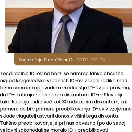
Koga rešuje Stane Valant?
FOTO: POP TV
Tečaji delnic ID-ov na borzi so namreč lahko občutno
nižji od knjigovodske vrednosti ID-ov. Zaradi razlike med
tržno ceno in knjigovodsko vrednostjo ID-ov pa pravimo,
da ID-i kotirajo z določenim diskontom. ID-i v Sloveniji
tako kotirajo tudi z več kot 30 odstotnim diskontom, kar
pomeni, da bi v primeru preoblikovanja ID-ov v vzajemne
sklade vlagatelj ustvaril donos v višini tega diskonta.
Takšno preoblikovanje je pri nas obvezno (po do sedaj
veljavni zakonodaji se morajo ID-i preoblikovati