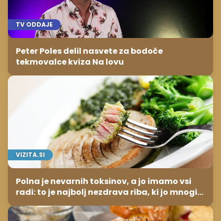
TV ODDAJE
Peter Poles delil nasvete za bodoče
tekmovalce kviza Na lovu
VIZITA.SI
Polna je nevarnih toksinov, a jo imamo vsi
radi: to je najbolj nezdrava riba, ki jo mnogi
redno uživajo