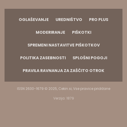
OGLAŠEVANJE
UREDNIŠTVO
PRO PLUS
MODERIRANJE
PIŠKOTKI
SPREMENI NASTAVITVE PIŠKOTKOV
POLITIKA ZASEBNOSTI
SPLOŠNI POGOJI
PRAVILA RAVNANJA ZA ZAŠČITO OTROK
ISSN 2630-1679 © 2025, Cekin.si, Vse pravice pridržane
Verzija: 1879