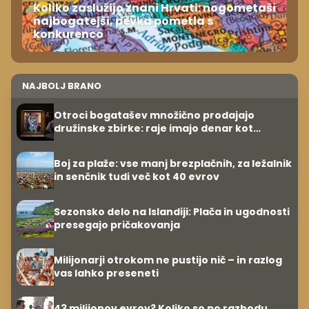
Koliko zaslužijo znani Hrvati: nogometaši
najbogatejši, pevka pometla s
konkurenco
NAJBOLJ BRANO
Otroci bogatašev množično prodajajo
družinske zbirke: raje imajo denar kot
umetnine
Boj za plaže: vse manj brezplačnih, za ležalnik
in senčnik tudi več kot 40 evrov
Sezonsko delo na Islandiji: Plača in ugodnosti
presegajo pričakovanja
Milijonarji otrokom ne pustijo nič – in razlog
vas lahko preseneti
43 milijonov evrov? Koliko so po razhodu