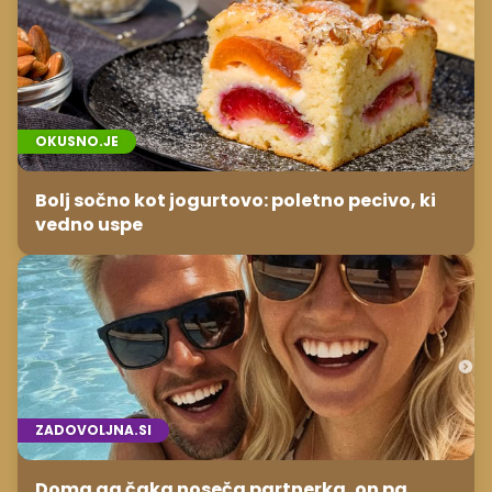
OKUSNO.JE
Bolj sočno kot jogurtovo: poletno pecivo, ki
vedno uspe
ZADOVOLJNA.SI
Doma ga čaka noseča partnerka, on pa