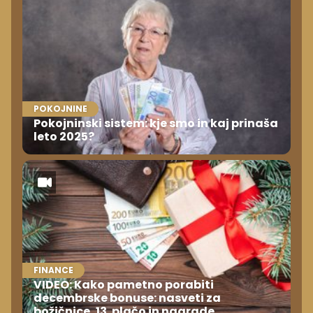
POKOJNINE
Pokojninski sistem: kje smo in kaj prinaša
leto 2025?
FINANCE
VIDEO: Kako pametno porabiti
decembrske bonuse: nasveti za
božičnice, 13. plačo in nagrade