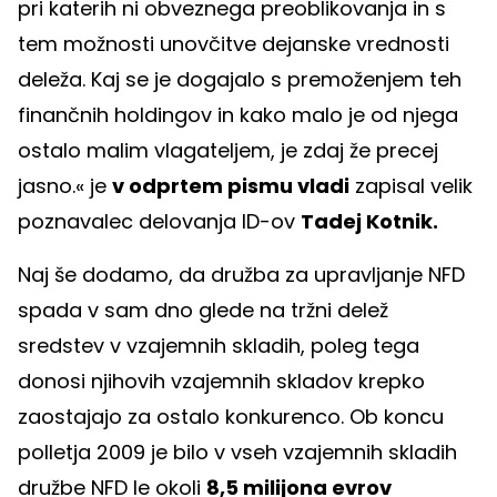
pri katerih ni obveznega preoblikovanja in s
tem možnosti unovčitve dejanske vrednosti
deleža. Kaj se je dogajalo s premoženjem teh
finančnih holdingov in kako malo je od njega
ostalo malim vlagateljem, je zdaj že precej
jasno.« je
v odprtem pismu vladi
zapisal velik
poznavalec delovanja ID-ov
Tadej Kotnik.
Naj še dodamo, da družba za upravljanje NFD
spada v sam dno glede na tržni delež
sredstev v vzajemnih skladih, poleg tega
donosi njihovih vzajemnih skladov krepko
zaostajajo za ostalo konkurenco. Ob koncu
polletja 2009 je bilo v vseh vzajemnih skladih
družbe NFD le okoli
8,5 milijona evrov