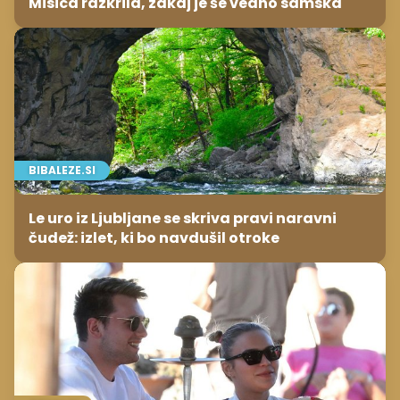
Misica razkrila, zakaj je še vedno samska
BIBALEZE.SI
Le uro iz Ljubljane se skriva pravi naravni
čudež: izlet, ki bo navdušil otroke