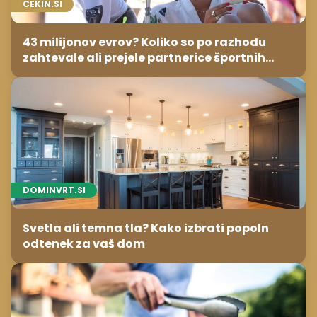
CEKIN.SI
43 milijonov evrov? Koliko so po razhodu
zahtevale ali prejele partnerice športnih
zvezdnikov
DOMINVRT.SI
Svetla ali temna tla? Kako izbrati popoln
odtenek za vaš dom