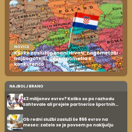
NOVICE
Koliko zaslužijo znani Hrvati: nogometaši
najbogatejši, pevka pometla s
konkurenco
NAJBOLJ BRANO
43 milijonov evrov? Koliko so po razhodu
zahtevale ali prejele partnerice športnih
zvezdnikov
Ob redni službi zasluži še 866 evrov na
mesec: začelo se je povsem po naključju