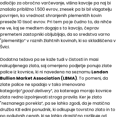
odločijo za obročno varčevanje, višina kavcije pa naj bi
znašala približno 1.500 evrov, znesek pa bi bil vlagatelju
povrnjen, ko vrednost shranjenih plemenitih kovin
preseže 10 tisoč evrov. Pri tem pa je čudno to, da nihče
ne ve, kaj se medtem dogaja s to kavcijo, čeprav
premeteni zastopniki obljubljajo, da so sredstva varno
"plemenitijo“ v raznih žlahtnih kovinah, ki so skladiščena v
Švici.
Dodatna težava pa se kaže tudi v čistosti in masi
nakupljenega zlata, saj omenjeno podjetje ponuja zlate
palice iz kovnice, ki ni navedena na seznamu
London
Bullion Market Association (LBMA)
. To pomeni, da
zlate palice ne spadajo v tako imenovano
kategorijo“
good delivery
”, za katerega morajo kovnice
zlata redno izpolnjevati stroga pravila. Ker je zlato
"neznanega porekla“, pa se lahko zgodi, da je matična
družba KB edini ponudnik, ki odkupuje tovrstno zlato in to
po poljubnih cenah, ki se lahko drastično razlikuje od