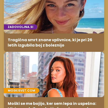
ZADOVOLJNA.SI
Tragična smrt znane vplivnice, ki je pri 26
letih izgubila boj z boleznijo
MOSKISVET.COM
Moški se me bojijo, ker sem lepa in uspešna: