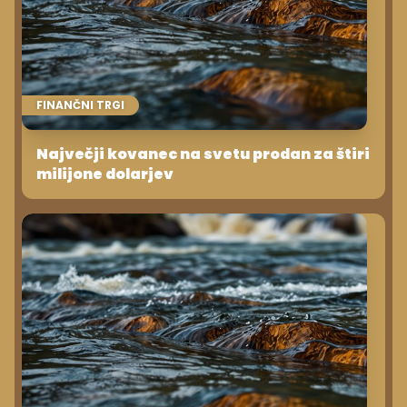
FINANČNI TRGI
Največji kovanec na svetu prodan za štiri
milijone dolarjev