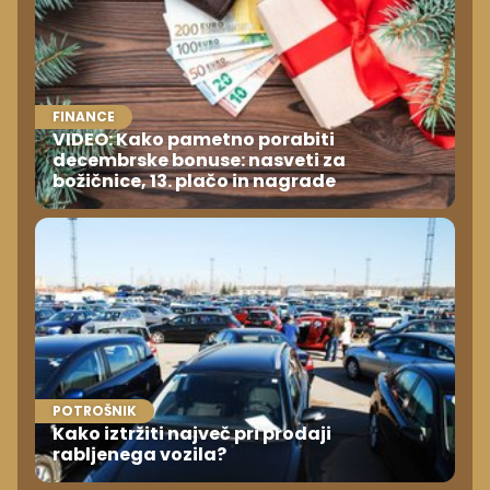
FINANCE
VIDEO: Kako pametno porabiti
decembrske bonuse: nasveti za
božičnice, 13. plačo in nagrade
POTROŠNIK
Kako iztržiti največ pri prodaji
rabljenega vozila?