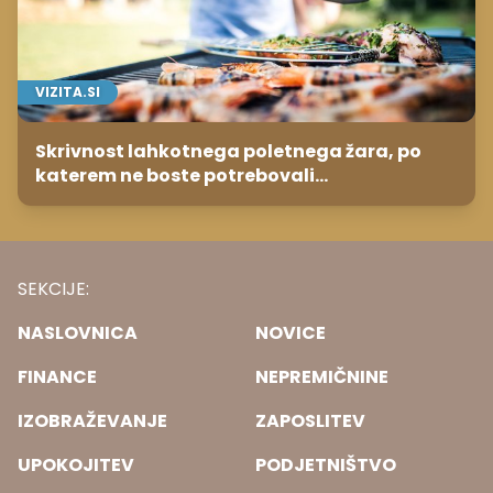
VIZITA.SI
Skrivnost lahkotnega poletnega žara, po
katerem ne boste potrebovali
popoldanskega spanca
SEKCIJE:
NASLOVNICA
NOVICE
FINANCE
NEPREMIČNINE
IZOBRAŽEVANJE
ZAPOSLITEV
UPOKOJITEV
PODJETNIŠTVO