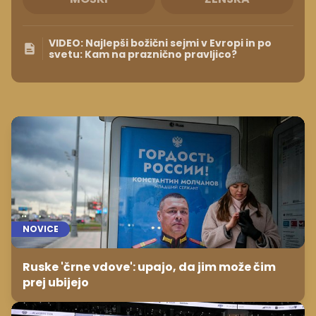
VIDEO: Najlepši božični sejmi v Evropi in po
svetu: Kam na praznično pravljico?
NOVICE
Ruske 'črne vdove': upajo, da jim može čim
prej ubijejo