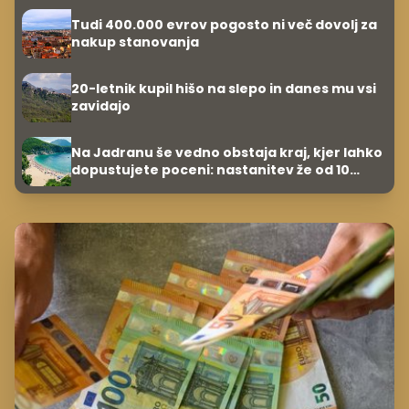
Tudi 400.000 evrov pogosto ni več dovolj za
nakup stanovanja
20-letnik kupil hišo na slepo in danes mu vsi
zavidajo
Na Jadranu še vedno obstaja kraj, kjer lahko
dopustujete poceni: nastanitev že od 10
evrov, kosilo za pet evrov