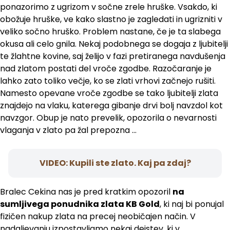
ponazorimo z ugrizom v sočne zrele hruške. Vsakdo, ki
obožuje hruške, ve kako slastno je zagledati in ugrizniti v
veliko sočno hruško. Problem nastane, če je ta slabega
okusa ali celo gnila. Nekaj podobnega se dogaja z ljubitelji
te žlahtne kovine, saj želijo v fazi pretiranega navdušenja
nad zlatom postati del vroče zgodbe. Razočaranje je
lahko zato toliko večje, ko se zlati vrhovi začnejo rušiti.
Namesto opevane vroče zgodbe se tako ljubitelji zlata
znajdejo na vlaku, katerega gibanje drvi bolj navzdol kot
navzgor. Obup je nato prevelik, opozorila o nevarnosti
vlaganja v zlato pa žal prepozna …
VIDEO: Kupili ste zlato. Kaj pa zdaj?
Bralec Cekina nas je pred kratkim opozoril
na
sumljivega ponudnika zlata KB Gold
, ki naj bi ponujal
fizičen nakup zlata na precej neobičajen način. V
nadaljevanju izpostavljamo nekaj dejstev, ki v