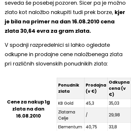
seveda še posebej pozoren. Sicer pa je možno
zlato kot naložbo nakupiti tudi prek borze,
kjer
je bila na primer na dan 16.08.2010 cena
zlata 30,64 evra za gram zlata.
V spodnji razpredelnici si lahko ogledate
odkupne in prodajne cene naložbenega zlata
pri različnih slovenskih ponudnikih zlata:
Odkupna
Ponudnik
Prodajna
cena (v
zlata
(v €)
€)
Cene za nakup 1g
KB Gold
45,3
35,03
zlata na dan
Zlatarna
/
29,98
16.08.2010
Celje
Elementum
40,75
33,8