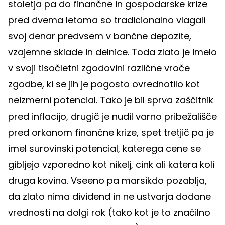
stoletja pa do finančne in gospodarske krize
pred dvema letoma so tradicionalno vlagali
svoj denar predvsem v bančne depozite,
vzajemne sklade in delnice. Toda zlato je imelo
v svoji tisočletni zgodovini različne vroče
zgodbe, ki se jih je pogosto ovrednotilo kot
neizmerni potencial. Tako je bil sprva zaščitnik
pred inflacijo, drugič je nudil varno pribežališče
pred orkanom finančne krize, spet tretjič pa je
imel surovinski potencial, katerega cene se
gibljejo vzporedno kot nikelj, cink ali katera koli
druga kovina. Vseeno pa marsikdo pozablja,
da zlato nima dividend in ne ustvarja dodane
vrednosti na dolgi rok (tako kot je to značilno