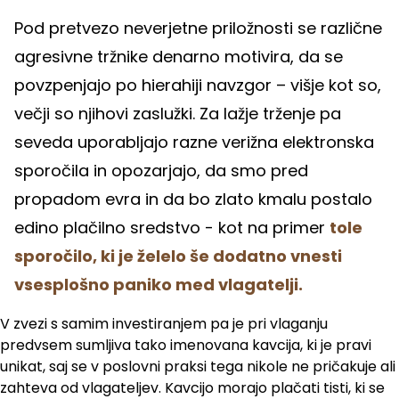
Pod pretvezo neverjetne priložnosti se različne
agresivne tržnike denarno motivira, da se
povzpenjajo po hierahiji navzgor – višje kot so,
večji so njihovi zaslužki. Za lažje trženje pa
seveda uporabljajo razne verižna elektronska
sporočila in opozarjajo, da smo pred
propadom evra in da bo zlato kmalu postalo
edino plačilno sredstvo - kot na primer
tole
sporočilo, ki je želelo še dodatno vnesti
vsesplošno paniko med vlagatelji.
V zvezi s samim investiranjem pa je pri vlaganju
predvsem sumljiva tako imenovana kavcija, ki je pravi
unikat, saj se v poslovni praksi tega nikole ne pričakuje ali
zahteva od vlagateljev. Kavcijo morajo plačati tisti, ki se