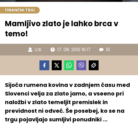
FINANČNI TRGI
Mamljivo zlato je lahko brca v
temo!
U.B.
17. 08. 2010 16.17
10
Sijoča rumena kovina v zadnjem času med
Slovenci velja za zlato jamo, a vseeno pri
naložbi v zlato temeljit premislek in
previdnost ni odveč. Še posebej, ko se na
trgu pojavljajo sumljivi ponudniki ...