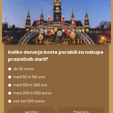
Koliko denarja boste porabili za nakupe
prazničnih daril?
do 50 evrov
med 50 in 100 evri
med 100 in 200 evri
med 200 in 500 evrov
več kot 500 evrov
MOŠKI
ŽENSKA