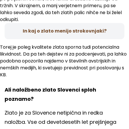
tržnih. V skrajnem, a manj verjetnem primeru, pa se
lahko seveda zgodi, da teh zlatih palic nihče ne bi želel
odkupiti.
In kaj o zlato menijo strokovnjaki?
Torej je poleg kvalitete zlata sporna tudi potencialna
likvidnost. Da pa teh dejstev ni za podcenjevati, pa lahko
podobna opozorila najdemo v številnih avstrijskih in
nemških medijih, ki svetujejo previdnost pri poslovanju s
KB.
Ali naložbeno zlato Slovenci sploh
poznamo?
Zlato je za Slovence netipična in redka
naložba. Vse od devetdesetih let prejšnjega