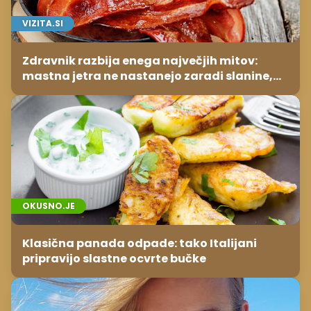
VIZITA.SI
Zdravnik razbija enega največjih mitov:
mastna jetra ne nastanejo zaradi slanine,
temveč zaradi živila, ki ga imamo vsi radi
OKUSNO.JE
Klasična panada odpade: tako Italijani
pripravijo slastne ocvrte bučke