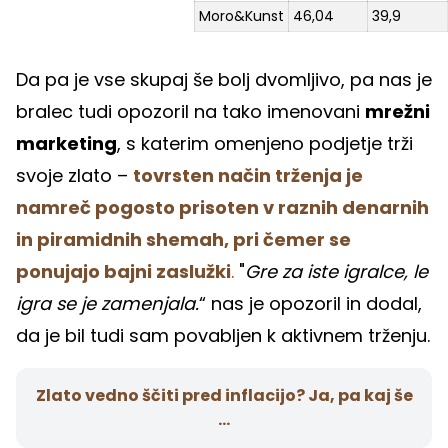
Moro&Kunst
46,04
39,9
Da pa je vse skupaj še bolj dvomljivo, pa nas je
bralec tudi opozoril na tako imenovani
mrežni
marketing
, s katerim omenjeno podjetje trži
svoje zlato –
tovrsten način trženja je
namreč pogosto prisoten v raznih denarnih
in piramidnih shemah, pri čemer se
ponujajo bajni zaslužki
.
"
Gre za iste igralce, le
igra se je zamenjala.
“ nas je opozoril in dodal,
da je bil tudi sam povabljen k aktivnem trženju.
Zlato vedno ščiti pred inflacijo? Ja, pa kaj še
...