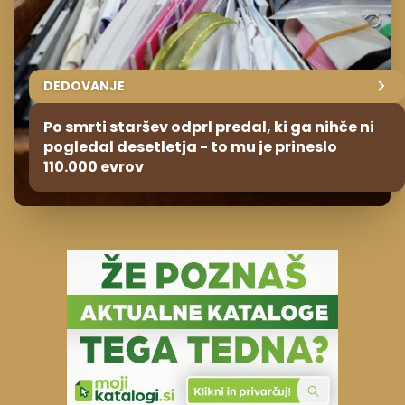
DEDOVANJE
Po smrti staršev odprl predal, ki ga nihče ni
pogledal desetletja - to mu je prineslo
110.000 evrov