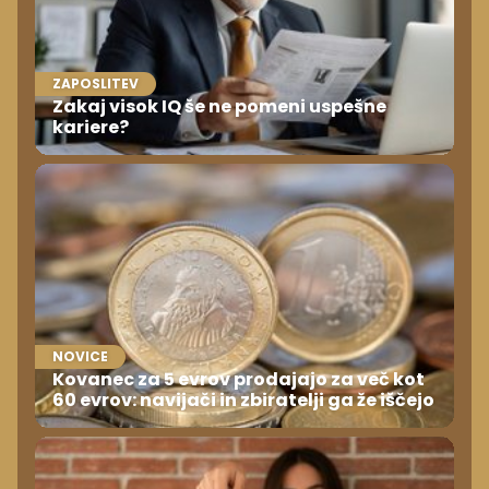
ZAPOSLITEV
Zakaj visok IQ še ne pomeni uspešne
kariere?
NOVICE
Kovanec za 5 evrov prodajajo za več kot
60 evrov: navijači in zbiratelji ga že iščejo