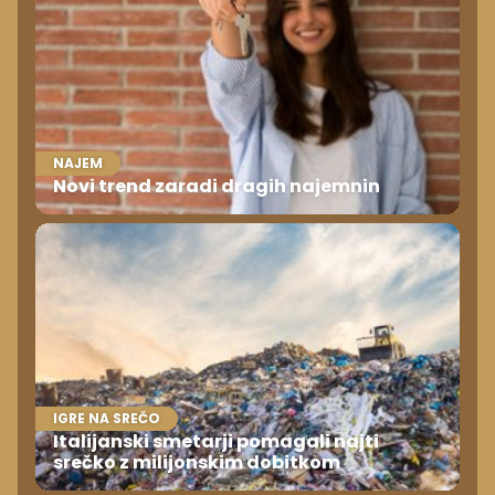
NAJEM
Novi trend zaradi dragih najemnin
IGRE NA SREČO
Italijanski smetarji pomagali najti
srečko z milijonskim dobitkom