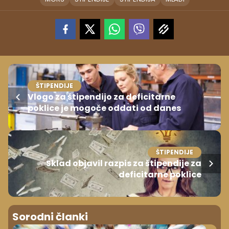
ŠTIPENDIJE
Vlogo za štipendijo za deficitarne
poklice je mogoče oddati od danes
ŠTIPENDIJE
Sklad objavil razpis za štipendije za
deficitarne poklice
Sorodni članki