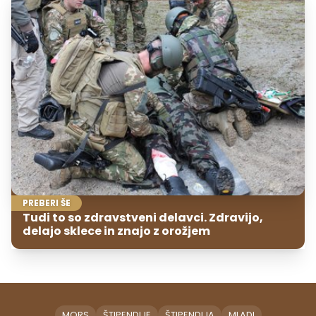
PREBERI ŠE
Tudi to so zdravstveni delavci. Zdravijo,
delajo sklece in znajo z orožjem
MORS
ŠTIPENDIJE
ŠTIPENDIJA
MLADI