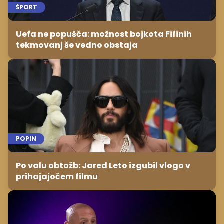
ŠPORT
Uefa ne popušča: možnost bojkota Fifinih
tekmovanj še vedno obstaja
POPIN
Po valu obtožb: Jared Leto izgubil vlogo v
prihajajočem filmu