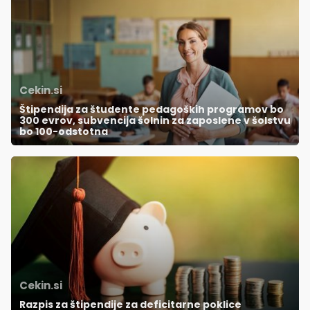
Cekin.si
Štipendija za študente pedagoških programov bo
300 evrov, subvencija šolnin za zaposlene v šolstvu
bo 100-odstotna
Cekin.si
Razpis za štipendije za deficitarne poklice