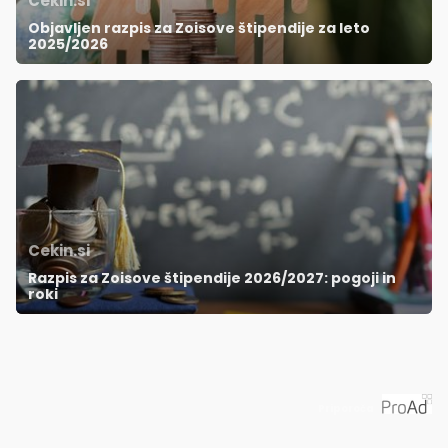
Cekin.si
Objavljen razpis za Zoisove štipendije za leto
2025/2026
Cekin.si
Razpis za Zoisove štipendije 2026/2027: pogoji in
roki
Priporoča