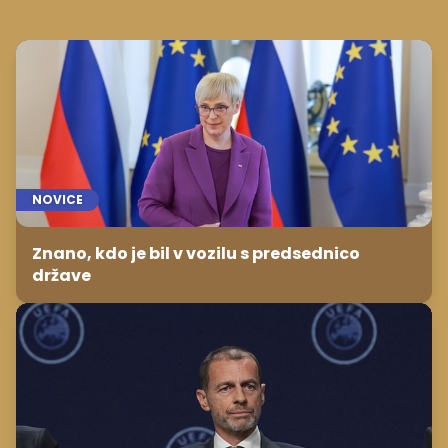
NOVICE
Znano, kdo je bil v vozilu s predsednico
države