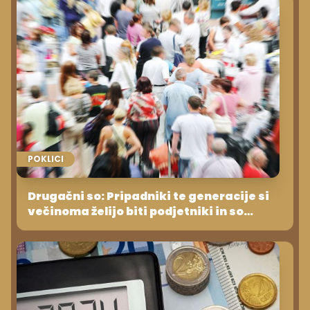
POKLICI
Drugačni so: Pripadniki te generacije si
večinoma želijo biti podjetniki in so
navdušeni nad UI