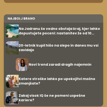
NAJBOLJ BRANO
Na Jadranu še vedno obstaja kraj, kjer lahko
dopustujete poceni: nastanitev že od 10
evrov, kosilo za pet evrov
20-letnik kupil hišo na slepo in danes mu vsi
zavidajo
Novi trend zaradi dragih najemnin
Katere stroške lahko po upokojitvi močno
zmanjšate?
Zakaj visok IQ še ne pomeni uspešne
kariere?