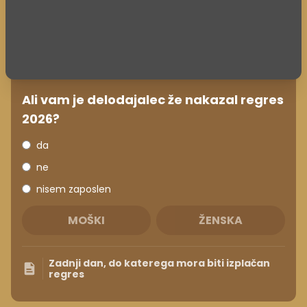
Ali vam je delodajalec že nakazal regres
2026?
da
ne
nisem zaposlen
MOŠKI
ŽENSKA
Zadnji dan, do katerega mora biti izplačan
regres