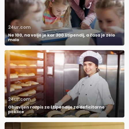
24ur.com
Ne 100, na voljo je kar 300 štipendij, a časa je zelo
malo
24ur.com
Objavljen razpis za štipendije za deficitarne
poklice