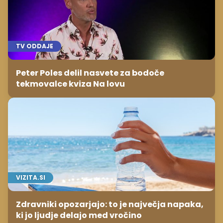
TV ODDAJE
Peter Poles delil nasvete za bodoče
tekmovalce kviza Na lovu
VIZITA.SI
Zdravniki opozarjajo: to je največja napaka,
ki jo ljudje delajo med vročino