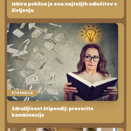
Izbira poklica je ena najtežjih odločitev v
življenju
ŠTIPENDIJE
Združljivost štipendij: preverite
kombinacije