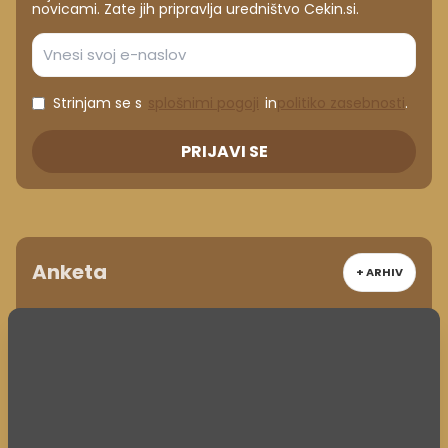
novicami. Zate jih pripravlja uredništvo Cekin.si.
Strinjam se s
splošnimi pogoji
in
politiko zasebnosti
.
PRIJAVI SE
Anketa
+ ARHIV