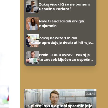
Zakaj visok IQ še ne pomeni
uspešne kariere?
Novi trend zaradi dragih
najemnin
Zakaj nekateri mladi
napredujejo dvakrat hitreje
od svojih vrstnikov?
Prvih 10.000 evrov - zakaj je
ta znesek ključen za uspešno
varčevanje?
OGLAS
Spletni avto oglasi spreminjajo