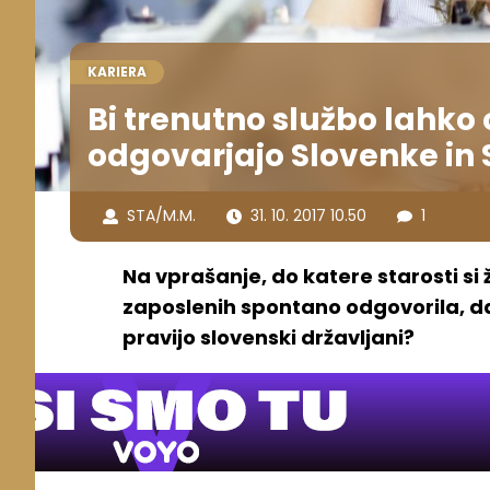
KARIERA
Bi trenutno službo lahko o
odgovarjajo Slovenke in 
STA/M.M.
31. 10. 2017 10.50
1
Na vprašanje, do katere starosti si ž
zaposlenih spontano odgovorila, da s
pravijo slovenski državljani?