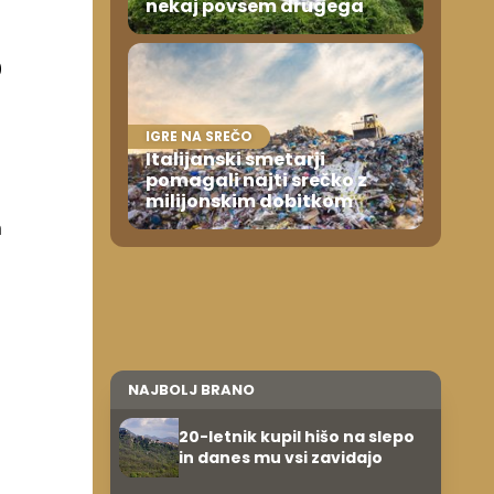
nekaj povsem drugega
0
IGRE NA SREČO
Italijanski smetarji
pomagali najti srečko z
milijonskim dobitkom
m
NAJBOLJ BRANO
20-letnik kupil hišo na slepo
in danes mu vsi zavidajo