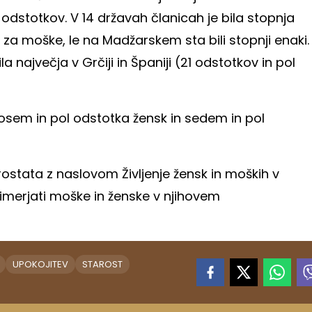
dstotkov. V 14 državah članicah je bila stopnja
a za moške, le na Madžarskem sta bili stopnji enaki.
a največja v Grčiji in Španiji (21 odstotkov in pol
h osem in pol odstotka žensk in sedem in pol
urostata z naslovom Življenje žensk in moških v
primerjati moške in ženske v njihovem
UPOKOJITEV
STAROST