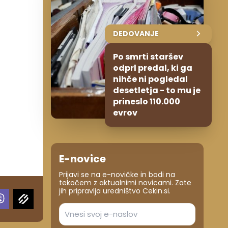
DEDOVANJE
Po smrti staršev
odprl predal, ki ga
nihče ni pogledal
desetletja - to mu je
prineslo 110.000
evrov
E-novice
Prijavi se na e-novičke in bodi na
tekočem z aktualnimi novicami. Zate
jih pripravlja uredništvo Cekin.si.