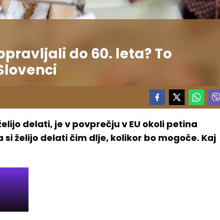
pravljali do 60. leta? To
Slovenci
elijo delati, je v povprečju v EU okoli petina
i želijo delati čim dlje, kolikor bo mogoče. Kaj