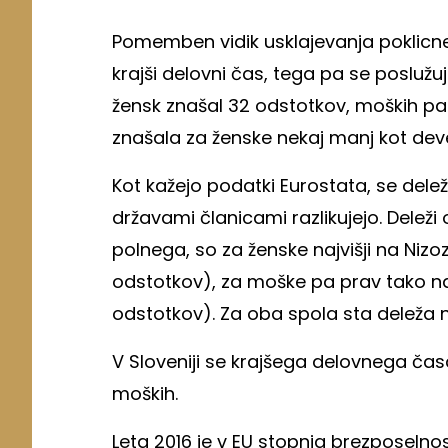
Pomemben vidik usklajevanja poklicneg
krajši delovni čas, tega pa se poslužuj
žensk znašal 32 odstotkov, moških pa
znašala za ženske nekaj manj kot de
Kot kažejo podatki Eurostata, se deleži
državami članicami razlikujejo. Deleži
polnega, so za ženske najvišji na Nizo
odstotkov), za moške pa prav tako n
odstotkov). Za oba spola sta deleža naj
V Sloveniji se krajšega delovnega čas
moških.
Leta 2016 je v EU stopnja brezposelno