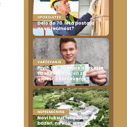
z
UPOKOJITEV
Delo do 70. leta postaja
nova realnost?
VARČEVANJE
Prvih 10.000 evrov - zakaj je
ta znesek ključen za
uspešno varčevanje?
NEPREMIČNINE
Novi luksuz leta 2026: ne
bazen, ne vila, ampak