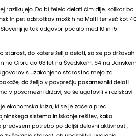
azlikujejo. Da bi želelo delati čim dlje, kolikor bo
nsk in pet odstotkov moških na Malti ter več kot 4
V Sloveniji je tak odgovor podalo med 10 in 15
no starost, do katere želijo delati, so se po državah
ji in na Cipru do 63 let na Švedskem, 64 na Danske
odgovorov s uzakonjeno starostno mejo za
okaže, da želijo v povprečju posamezniki delati
a v posamezni državi, so še ugotovili v raziskavi.
 je ekonomska kriza, ki se je začela pred
ninskega sistema in iskanje rešitev, kako
e predvsem potrebo po daljši delovni aktivnosti,
zviševanje starosti ob upokojitvi, uvajanje