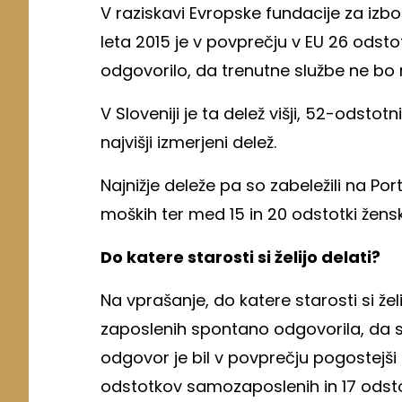
V raziskavi Evropske fundacije za izbol
leta 2015 je v povprečju v EU 26 odst
odgovorilo, da trenutne službe ne bo m
V Sloveniji je ta delež višji, 52-odstotn
najvišji izmerjeni delež.
Najnižje deleže pa so zabeležili na Po
moških ter med 15 in 20 odstotki žensk
Do katere starosti si želijo delati?
Na vprašanje, do katere starosti si želi
zaposlenih spontano odgovorila, da si 
odgovor je bil v povprečju pogostejši
odstotkov samozaposlenih in 17 odsto