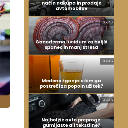
način nakupa in prodaje
avtomobilov
OGLAS
Ganoderma lucidum za boljši
spanec in manj stresa
OGLAS
Medeno žganje: s čim ga
postreči za popoln užitek?
OGLAS
Najboljše avto preproge:
gumijaste ali tekstilne?