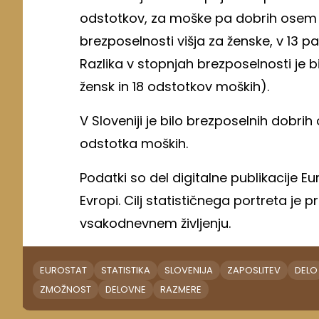
odstotkov, za moške pa dobrih osem o
brezposelnosti višja za ženske, v 13 p
Razlika v stopnjah brezposelnosti je bil
žensk in 18 odstotkov moških).
V Sloveniji je bilo brezposelnih dobri
odstotka moških.
Podatki so del digitalne publikacije E
Evropi. Cilj statističnega portreta je 
vsakodnevnem življenju.
EUROSTAT
STATISTIKA
SLOVENIJA
ZAPOSLITEV
DELO
ZMOŽNOST
DELOVNE
RAZMERE