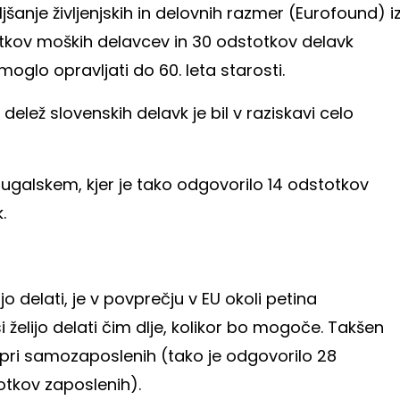
jšanje življenjskih in delovnih razmer (Eurofound) i
otkov moških delavcev in 30 odstotkov delavk
oglo opravljati do 60. leta starosti.
i delež slovenskih delavk je bil v raziskavi celo
rtugalskem, kjer je tako odgovorilo 14 odstotkov
.
jo delati, je v povprečju v EU okoli petina
želijo delati čim dlje, kolikor bo mogoče. Takšen
 pri samozaposlenih (tako je odgovorilo 28
tkov zaposlenih).