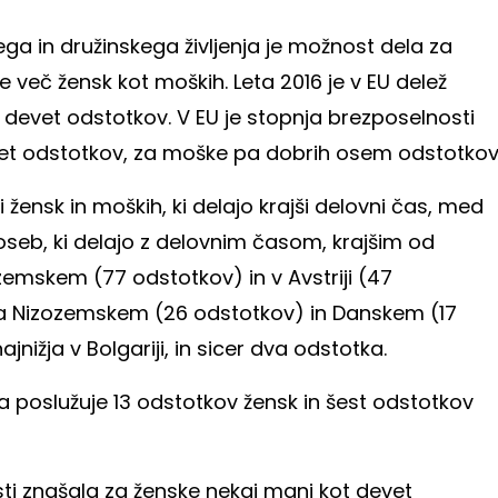
a in družinskega življenja je možnost dela za
e več žensk kot moških. Leta 2016 je v EU delež
 devet odstotkov. V EU je stopnja brezposelnosti
vet odstotkov, za moške pa dobrih osem odstotkov
 žensk in moških, ki delajo krajši delovni čas, med
 oseb, ki delajo z delovnim časom, krajšim od
zemskem (77 odstotkov) in v Avstriji (47
a Nizozemskem (26 odstotkov) in Danskem (17
nižja v Bolgariji, in sicer dva odstotka.
a poslužuje 13 odstotkov žensk in šest odstotkov
sti znašala za ženske nekaj manj kot devet