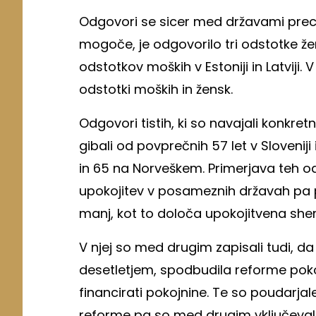
Odgovori se sicer med državami precej r
mogoče, je odgovorilo tri odstotke že
odstotkov moških v Estoniji in Latviji. 
odstotki moških in žensk.
Odgovori tistih, ki so navajali konkret
gibali od povprečnih 57 let v Sloveni
in 65 na Norveškem. Primerjava teh 
upokojitev v posameznih državah pa p
manj, kot to določa upokojitvena shem
V njej so med drugim zapisali tudi, da
desetletjem, spodbudila reforme pokoj
financirati pokojnine. Te so poudarjal
reforme pa so med drugim vključevale 