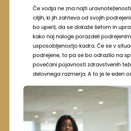
Če vodja ne zna najti uravnoteženosti 
ciljih, ki jih zahteva od svojih podreje
bo uperil, da se dokaže šefom in uprav
kako naj naloge porazdeli podrejenim, 
usposobljenostjo kadra. Če se v situac
podrejene, to pa se bo odrazilo na sp
povečani pojavnosti zdravstvenih teža
delovnega razmerja. A to je le eden od