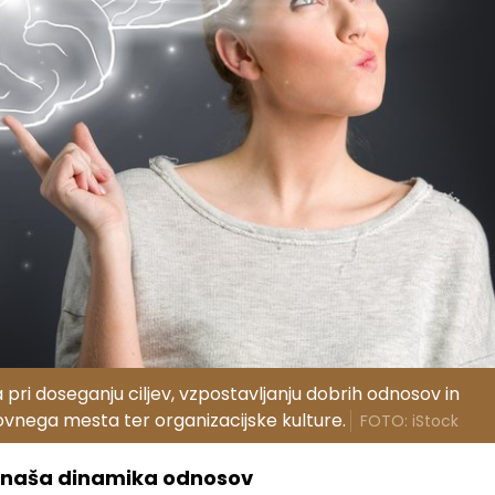
pri doseganju ciljev, vzpostavljanju dobrih odnosov in
ovnega mesta ter organizacijske kulture.
FOTO: iStock
 prinaša dinamika odnosov