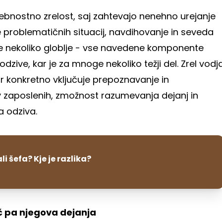
bnostno zrelost, saj zahtevajo nenehno urejanje
 problematičnih situacij, navdihovanje in seveda
 nekoliko globlje - vse navedene komponente
odzive, kar je za mnoge nekoliko težji del. Zrel vodj
 kar konkretno vključuje prepoznavanje in
v zaposlenih, zmožnost razumevanja dejanj in
 odziva.
i šefa? Kje je razlika?
č pa njegova dejanja