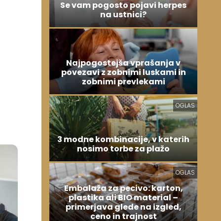
Se vam pogosto pojavi herpes
na ustnici?
Najpogostejša vprašanja v
povezavi z zobnimi luskami in
zobnimi prevlekami
OGLAS
3 modne kombinacije, v katerih
nosimo torbe za plažo
OGLAS
Embalaža za pecivo: karton,
plastika ali BIO material –
primerjava glede na izgled,
ceno in trajnost