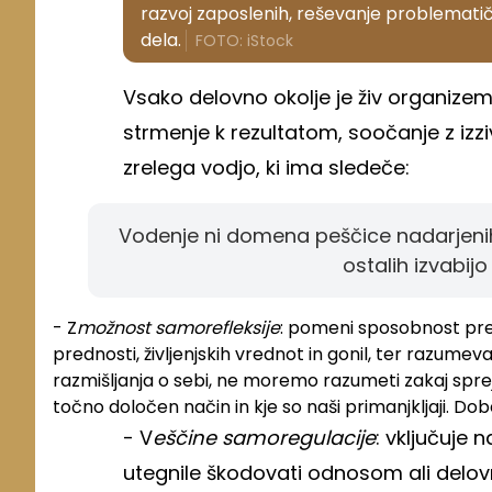
razvoj zaposlenih, reševanje problematič
dela.
FOTO: iStock
Vsako delovno okolje je živ organizem
strmenje k rezultatom, soočanje z izzi
zrelega vodjo, ki ima sledeče:
Vodenje ni domena peščice nadarjenih l
ostalih izvabijo
- Z
možnost sam
o
refleksije
: pomeni sposobnost prepo
prednosti, življenjskih vrednot in gonil, ter razume
razmišljanja o sebi, ne moremo razumeti zakaj spr
točno določen način in kje so naši primanjkljaji. Dob
- V
eščine samoregulacije
: vključuje 
utegnile škodovati odnosom ali delo