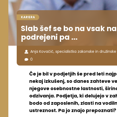
KARIERA
Slab šef se bo na vsak na
podrejeni pa ...
Anja Kovačič, specialistka zakonske in družinske 
0
Če je bil v podjetjih še pred leti 
nekaj izkušenj, so danes zahteve več
njegove osebnostne lastnosti, širi
odzivanja. Podjetja, ki delujejo v z
bodo od zaposlenih, zlasti na vodil
ustreznost. Pa jo znajo prepoznati?