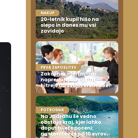
NAKUP
20-letnik kupil hišo na
slepo in danes mu vsi
zavidajo
PRVA ZAPOSLITEV
Zakaj nekateri mladi
napredujejo dvakrat
hitreje od svojih vrstnikov?
POTROŠNIK
Na Jadranu še vedno
obstaja kraj, kjer lahko
dopustujete poceni:
nastanitev že od 10 evrov,