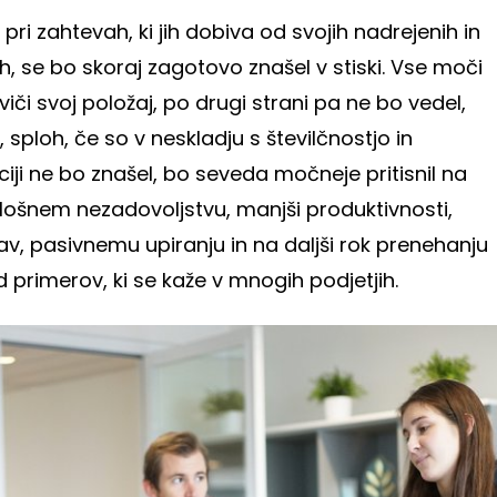
pri zahtevah, ki jih dobiva od svojih nadrejenih in
nih, se bo skoraj zagotovo znašel v stiski. Vse moči
iči svoj položaj, po drugi strani pa ne bo vedel,
sploh, če so v neskladju s številčnostjo in
iji ne bo znašel, bo seveda močneje pritisnil na
lošnem nezadovoljstvu, manjši produktivnosti,
v, pasivnemu upiranju in na daljši rok prenehanju
 primerov, ki se kaže v mnogih podjetjih.