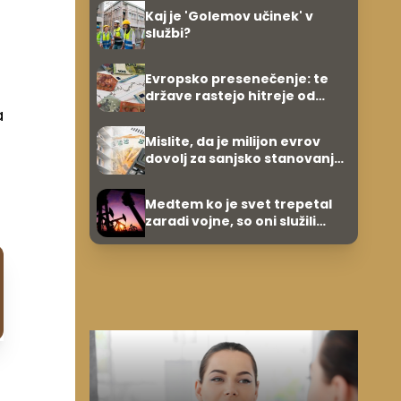
umetnine
Kaj je 'Golemov učinek' v
službi?
Evropsko presenečenje: te
države rastejo hitreje od
Nemčije, nekatere celo
a
večkrat hitreje
Mislite, da je milijon evrov
dovolj za sanjsko stanovanje?
Te številke so šokirale Evropo
Medtem ko je svet trepetal
zaradi vojne, so oni služili
600.000 evrov na minuto