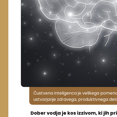
Čustvena inteligenca je velikega pomena 
ustvarjanje zdravega, produktivnega del
Dober vodja je kos
izziv
om
, ki jih