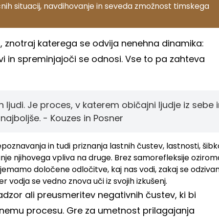
nih situacij, navdihovanje in seveda zmožnost timskega
, znotraj katerega se odvija nenehna dinamika:
vi in spreminjajoči se odnosi. Vse to pa zahteva
judi. Je proces, v katerem običajni ljudje iz sebe i
 najboljše. - Kouzes in Posner
znavanja in tudi priznanja lastnih čustev, lastnosti, šibko
vanje njihovega vpliva na druge. Brez samorefleksije ozirom
ejemamo določene odločitve, kaj nas vodi, zakaj se odziv
er vodja se vedno znova uči iz svojih izkušenj.
nadzor ali preusmeritev negativnih čustev, ki bi
vnemu procesu. Gre za umetnost prilagajanja