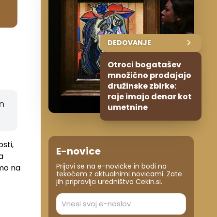
DEDOVANJE
Otroci bogatašev
množično prodajajo
družinske zbirke:
raje imajo denar kot
n
umetnine
sti,
E-novice
a
Prijavi se na e-novičke in bodi na
amo na
tekočem z aktualnimi novicami. Zate
jih pripravlja uredništvo Cekin.si.