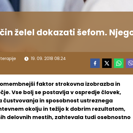
čin želel dokazati šefom. Njeg
terapije
19. 09. 2018 08.24
najpomembnejši faktor strokovna izobrazba in
je. Vse bolj se postavlja v ospredje človek,
na čustvovanja in sposobnost ustreznega
ahtevnem okolju in težijo k dobrim rezultatom,
nih delovnih mestih, zahtevala tudi osebnostno