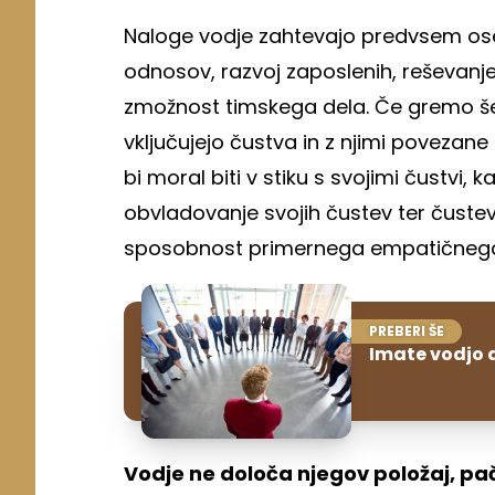
Naloge vodje zahtevajo predvsem ose
odnosov, razvoj zaposlenih, reševanje
zmožnost timskega dela. Če gremo še
vključujejo čustva in z njimi povezane 
bi moral biti v stiku s svojimi čustvi,
obvladovanje svojih čustev ter čuste
sposobnost primernega empatičnega
PREBERI ŠE
Imate vodjo al
Vodje ne določa njegov položaj, pa