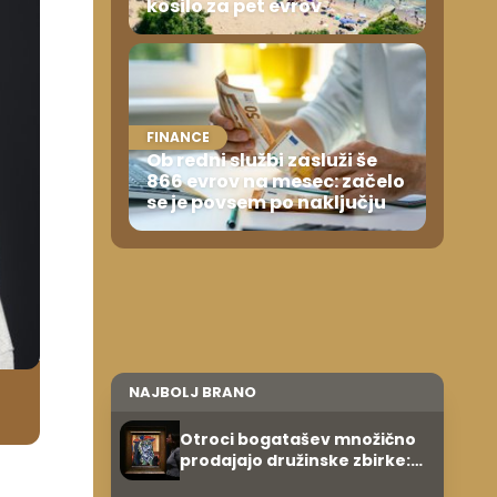
kosilo za pet evrov
FINANCE
Ob redni službi zasluži še
866 evrov na mesec: začelo
se je povsem po naključju
NAJBOLJ BRANO
Otroci bogatašev množično
prodajajo družinske zbirke:
raje imajo denar kot