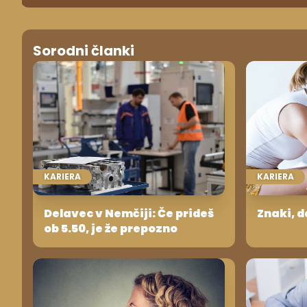
Sorodni članki
KARIERA
KARIERA
Delavec v Nemčiji: Če prideš
Znaki, d
ob 5.50, je že prepozno