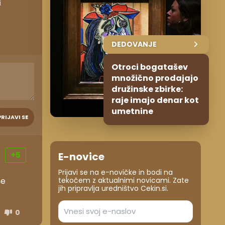
i
DEDOVANJE
Otroci bogatašev
množično prodajajo
družinske zbirke:
raje imajo denar kot
umetnine
PRIJAVI SE
+5
E-novice
Prijavi se na e-novičke in bodi na
tekočem z aktualnimi novicami. Zate
ne
jih pripravlja uredništvo Cekin.si.
0