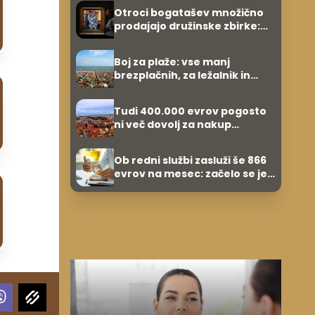
Otroci bogatašev množično
prodajajo družinske zbirke:
raje imajo denar kot
umetnine
Boj za plaže: vse manj
brezplačnih, za ležalnik in
senčnik tudi več kot 40 evrov
Tudi 400.000 evrov pogosto
ni več dovolj za nakup
stanovanja
Ob redni službi zasluži še 866
evrov na mesec: začelo se je
povsem po naključju