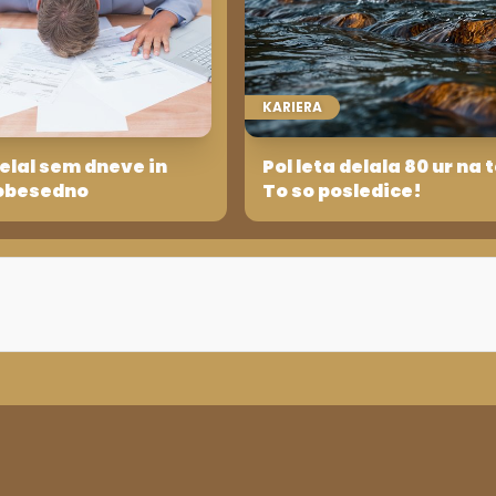
KARIERA
elal sem dneve in
Pol leta delala 80 ur na 
dobesedno
To so posledice!