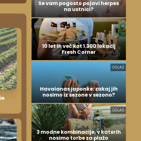
Se vam pogosto pojavi herpes
na ustnici?
10 let in več kot 1.300 lokacij
Fresh Corner
OGLAS
Havaianas japonke: zakaj jih
nosimo iz sezone v sezono?
in
OGLAS
3 modne kombinacije, v katerih
nosimo torbe za plažo