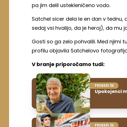
pa jim delil ustekleničeno vodo.
Satchel sicer dela le en dan v tednu, a
sedaj vsi hvalijo, da je heroj), da mu 
Gosti so ga zelo pohvalili. Med njimi 
profilu objavila Satchelovo fotografijo
V branje priporočamo tudi:
PREBERI ŠE
Upokojenci m
PREBERI ŠE