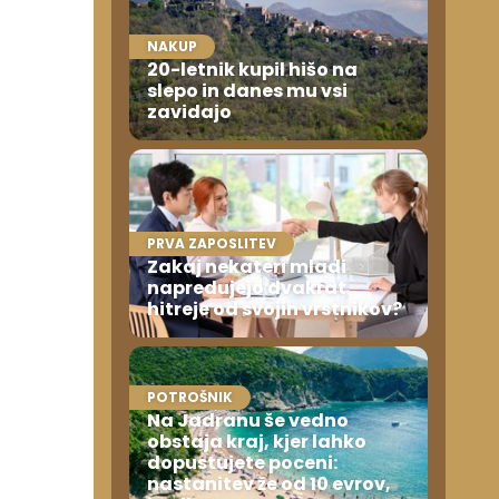
NAKUP
20-letnik kupil hišo na
slepo in danes mu vsi
zavidajo
PRVA ZAPOSLITEV
Zakaj nekateri mladi
napredujejo dvakrat
hitreje od svojih vrstnikov?
POTROŠNIK
Na Jadranu še vedno
obstaja kraj, kjer lahko
dopustujete poceni:
nastanitev že od 10 evrov,