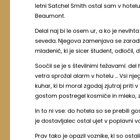
letni Satchel Smith ostal sam v hote
Beaumont.
Delal naj bi le osem ur, a ko je nevihta 
seveda. Njegova zamenjava se zaradi 
mladenič, ki je sicer študent, odločil,
Soočil se je s številnimi težavami: del
vetra sprožal alarm v hotelu ... Vsi nj
kuhar, ki bi moral zgodaj zjutraj priti v
gostom postregel kosmiče in mleko, za
In to ni vse: do hotela so se prebili go
je dostavljalec ostal ujet v poplavni vo
Prav tako je opazil voznike, ki so ostali 