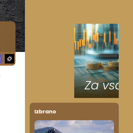
i
Izbrano