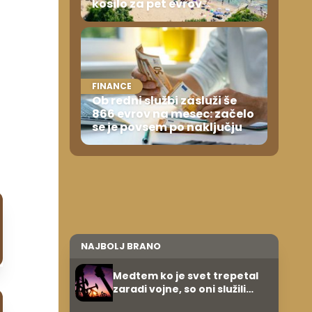
kosilo za pet evrov
FINANCE
Ob redni službi zasluži še
866 evrov na mesec: začelo
se je povsem po naključju
NAJBOLJ BRANO
Medtem ko je svet trepetal
zaradi vojne, so oni služili
600.000 evrov na minuto