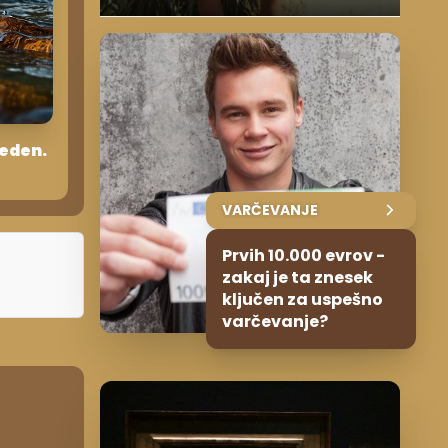
teden.
VARČEVANJE
Prvih 10.000 evrov -
zakaj je ta znesek
ključen za uspešno
varčevanje?