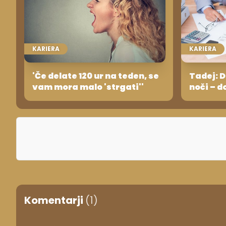
KARIERA
KARIERA
'Če delate 120 ur na teden, se
Tadej: D
vam mora malo 'strgati''
noči – 
Komentarji
(1)