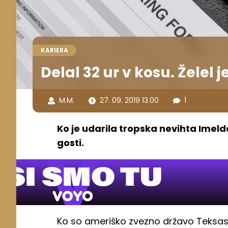
KARIERA
Delal 32 ur v kosu. Želel je
M.M.
27. 09. 2019 13.00
1
Ko je udarila tropska nevihta Imelda
gosti.
Ko so ameriško zvezno državo Teksas 