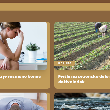
KARIERA
a je resnično konec
Prišle na sezonsko delo 
doživele šok