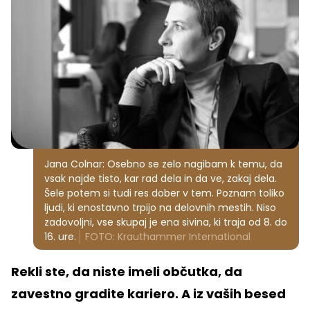
Jana Colnar: Osebno se zelo nagibam k temu, da
vsak najde tisto, kar rad dela in da ve, zakaj dela.
Šele potem si tudi res dober v tem. Poznam toliko
ljudi, ki enostavno trpijo na delovnih mestih. Niso
zadovoljni, vse skupaj je ena sivina, ki traja od 8. do
16. ure.
FOTO: Krauthammer International
Rekli ste, da niste imeli občutka, da
zavestno gradite kariero. A iz vaših besed