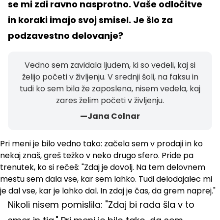
se mi zdi ravno nasprotno. Vaše odločitve
in koraki imajo svoj smisel. Je šlo za
podzavestno delovanje?
Vedno sem zavidala ljudem, ki so vedeli, kaj si
želijo početi v življenju. V srednji šoli, na faksu in
tudi ko sem bila že zaposlena, nisem vedela, kaj
zares želim početi v življenju.
—Jana Colnar
Pri meni je bilo vedno tako: začela sem v prodaji in ko
nekaj znaš, greš težko v neko drugo sfero. Pride pa
trenutek, ko si rečeš: "Zdaj je dovolj. Na tem delovnem
mestu sem dala vse, kar sem lahko. Tudi delodajalec mi
je dal vse, kar je lahko dal. In zdaj je čas, da grem naprej."
Nikoli nisem pomislila: "Zdaj bi rada šla v to