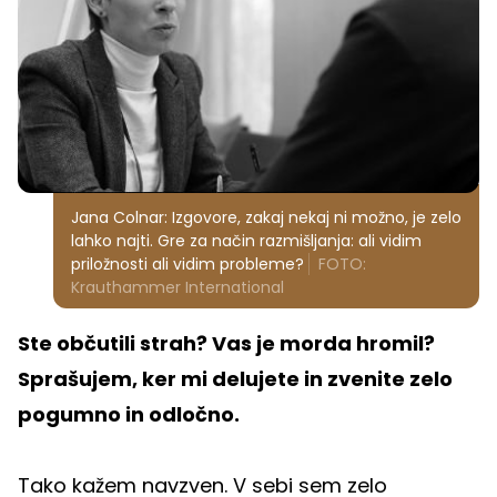
Jana Colnar: Izgovore, zakaj nekaj ni možno, je zelo
lahko najti. Gre za način razmišljanja: ali vidim
priložnosti ali vidim probleme?
FOTO:
Krauthammer International
Ste občutili strah? Vas je morda hromil?
Sprašujem, ker mi delujete in zvenite zelo
pogumno in odločno.
Tako kažem navzven. V sebi sem zelo