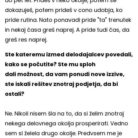
do pet let. Prideš v neko okolje, potem se
dokazuješ, potem prideš v cono udobja, ko
pride rutina. Nato ponavadi pride "ta" trenutek
in nekaj časa greš naprej. A pride tudi čas, da
greš res naprej.
Ste kateremu izmed delodajalcev povedali,
kako se počutite? Ste mu sploh
dali možnost, da vam ponudi nove izzive,
ste iskali rešitev znotraj podjetja, da bi
ostali?
Ne. Nikoli nisem šla na to, da si želim znotraj
nekega delovnega okolja prosperirati. Vedno
sem si želela drugo okolje. Predvsem me je