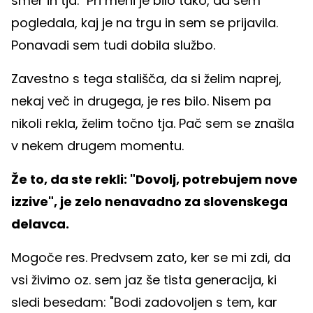
smer in tja." Pri meni je bilo tako, da sem
pogledala, kaj je na trgu in sem se prijavila.
Ponavadi sem tudi dobila službo.
Zavestno s tega stališča, da si želim naprej,
nekaj več in drugega, je res bilo. Nisem pa
nikoli rekla, želim točno tja. Pač sem se znašla
v nekem drugem momentu.
Že to, da ste rekli: "Dovolj, potrebujem nove
izzive", je zelo nenavadno za slovenskega
delavca.
Mogoče res. Predvsem zato, ker se mi zdi, da
vsi živimo oz. sem jaz še tista generacija, ki
sledi besedam: "Bodi zadovoljen s tem, kar