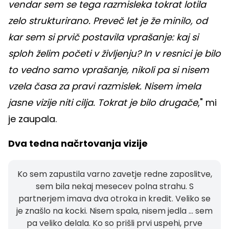
vendar sem se tega razmisleka tokrat lotila
zelo strukturirano. Preveč let je že minilo, od
kar sem si prvič postavila vprašanje: kaj si
sploh želim početi v življenju? In v resnici je bilo
to vedno samo vprašanje, nikoli pa si nisem
vzela časa za pravi razmislek. Nisem imela
jasne vizije niti cilja. Tokrat je bilo drugače
," mi
je zaupala.
Dva tedna načrtovanja vizije
Ko sem zapustila varno zavetje redne zaposlitve,
sem bila nekaj mesecev polna strahu. S
partnerjem imava dva otroka in kredit. Veliko se
je znašlo na kocki. Nisem spala, nisem jedla ... sem
pa veliko delala. Ko so prišli prvi uspehi, prve