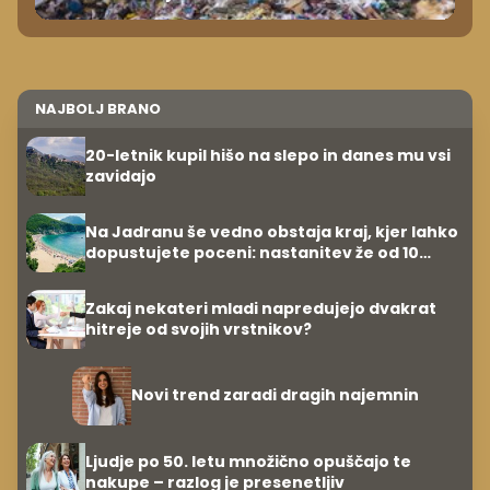
NAJBOLJ BRANO
20-letnik kupil hišo na slepo in danes mu vsi
zavidajo
Na Jadranu še vedno obstaja kraj, kjer lahko
dopustujete poceni: nastanitev že od 10
evrov, kosilo za pet evrov
Zakaj nekateri mladi napredujejo dvakrat
hitreje od svojih vrstnikov?
Novi trend zaradi dragih najemnin
Ljudje po 50. letu množično opuščajo te
nakupe – razlog je presenetljiv