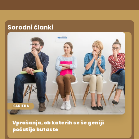
Sorodni članki
KARIERA
Vprašanja, ob katerih se še geniji
počutijo butaste