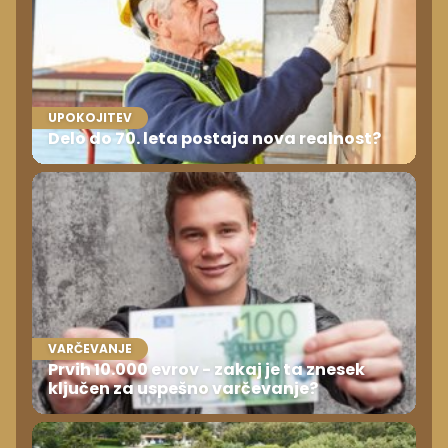
UPOKOJITEV
Delo do 70. leta postaja nova realnost?
VARČEVANJE
Prvih 10.000 evrov - zakaj je ta znesek
ključen za uspešno varčevanje?