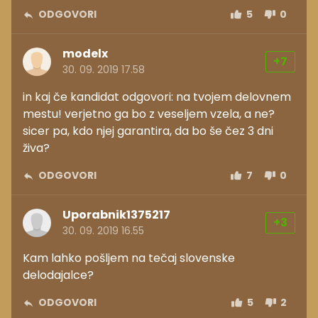
ODGOVORI
5
0
modelx
+7
30. 09. 2019 17.58
in kaj če kandidat odgovori: na tvojem delovnem
mestu! verjetno ga bo z veseljem vzela, a ne?
sicer pa, kdo njej garantira, da bo še čez 3 dni
živa?
ODGOVORI
7
0
Uporabnik1375217
+3
30. 09. 2019 16.55
Kam lahko pošljem na tečaj slovenske
delodajalce?
ODGOVORI
5
2