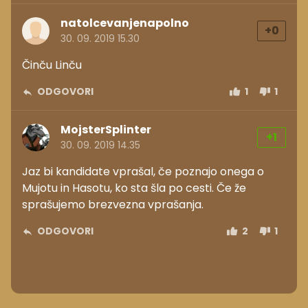
natolcevanjenapolno
+0
30. 09. 2019 15.30
Činču Linču
ODGOVORI
1
1
MojsterSplinter
+1
30. 09. 2019 14.35
Jaz bi kandidate vprašal, če poznajo onega o
Mujotu in Hasotu, ko sta šla po cesti. Če že
sprašujemo brezvezna vprašanja.
ODGOVORI
2
1