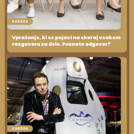
KARIERA
Vprašanje, ki se pojavi na skoraj vsakem
razgovoru za delo. Poznate odgovor?
KARIERA