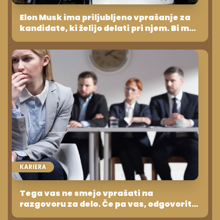
Elon Musk ima priljubljeno vprašanje za
kandidate, ki želijo delati pri njem. Bi mu
znali odgovoriti?
KARIERA
Tega vas ne smejo vprašati na
razgovoru za delo. Če pa vas, odgovorite
tole!