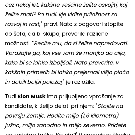
čez nekaj let, kakšne veščine želite osvojiti, kaj
želite znati? Pa tudi, kje vidite priložnost za
razvoj in rast
," pravi. Nato z odgovori stopite
do šefa, da bi skupaj preverila različne
možnosti. "
Recite mu, da si želite napredovati.
Vprašajte ga, kaj vse vam še manjka do cilja,
kako bi se lahko izboljšali. Nato preverite, v
kakšnih primerih bi lahko prejemali višjo plačo
in dobili boljši položaj
," je razložila.
Tudi
Elon Musk
ima priljubljeno vprašanje za
kandidate, ki želijo delati pri njem: "
Stojite na
površju Zemlje. Hodite miljo (1,6 kilometra)
južno, miljo zahodno in miljo severno. Pridete
na začetno točko. Kje ste?
" V spodnjem članku