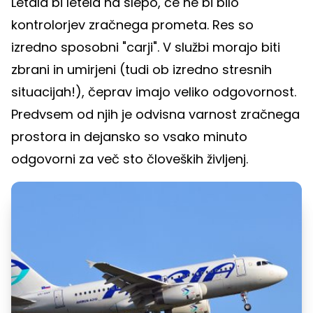
Letala bi letela na slepo, če ne bi bilo
kontrolorjev zračnega prometa. Res so
izredno sposobni "carji". V službi morajo biti
zbrani in umirjeni (tudi ob izredno stresnih
situacijah!), čeprav imajo veliko odgovornost.
Predvsem od njih je odvisna varnost zračnega
prostora in dejansko so vsako minuto
odgovorni za več sto človeških življenj.