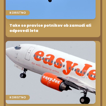
KORISTNO
Take so pravice potnikov ob zamudi ali
odpovedi leta
KORISTNO