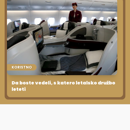
KORISTNO
Da boste vedeli, s katero letalsko družbo
leteti