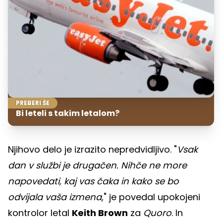
PREBERI ŠE
Bi leteli s takim letalom?
Njihovo delo je izrazito nepredvidljivo. "
Vsak
dan v službi je drugačen. Nihče ne more
napovedati, kaj vas čaka in kako se bo
odvijala vaša izmena
," je povedal upokojeni
kontrolor letal
Keith Brown
za
Quoro
. In