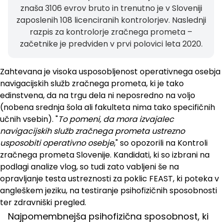
znaša 3106 evrov bruto in trenutno je v Sloveniji
zaposlenih 108 licenciranih kontrolorjev. Naslednji
razpis za kontrolorje zračnega prometa –
začetnike je predviden v prvi polovici leta 2020.
Zahtevana je visoka usposobljenost operativnega osebja
navigacijskih služb zračnega prometa, ki je tako
edinstvena, da na trgu dela ni neposredno na voljo
(nobena srednja šola ali fakulteta nima tako specifičnih
učnih vsebin). "
To pomeni, da mora izvajalec
navigacijskih služb zračnega prometa ustrezno
usposobiti operativno osebje
," so opozorili na Kontroli
zračnega prometa Slovenije. Kandidati, ki so izbrani na
podlagi analize vlog, so tudi zato vabljeni še na
opravljanje testa ustreznosti za poklic FEAST, ki poteka v
angleškem jeziku, na testiranje psihofizičnih sposobnosti
ter zdravniški pregled.
Najpomembnejša psihofizična sposobnost, ki