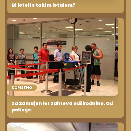
Bi leteli s takim letalom?
KORISTNO
Za zamujen let zahteva odškodnino. Od
policije.