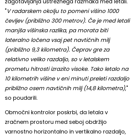
zagotavljanja ustreznega razmaka med letali.
"
V radarskem okolju to pomeni višino 1000
čevljev (približno 300 metrov). Če je med letali
manjša višinska razlika, pa morata biti
lateralno ločena vsaj pet navtičnih milj
(približno 9,3 kilometra). Čeprav gre za
relativno veliko razdaljo, so v letalskem
prometu hitrosti izrazito visoke. Tako letalo na
10 kilometrih višine v eni minuti preleti razdaljo
približno osem navtičnih milj (14,8 kilometra)
,"
so poudarili.
Območni kontrolor poskrbi, da letala v
zračnem prostoru med seboj obdržijo
varnostno horizontalno in vertikalno razdaljo,