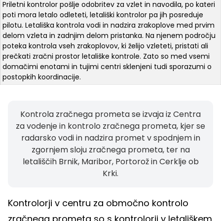
Priletni kontrolor pošlje odobritev za vzlet in navodila, po kateri
poti mora letalo odleteti, letališki kontrolor pa jih posreduje
pilotu. Letališka kontrola vodi in nadzira zrakoplove med prvim
delom vzleta in zadnjim delom pristanka. Na njenem področju
poteka kontrola vseh zrakoplovov, ki želijo vzleteti, pristati ali
prečkati zračni prostor letališke kontrole. Zato so med vsemi
domačimi enotami in tujimi centri sklenjeni tudi sporazumi o
postopkih koordinacije.
Kontrola zračnega prometa se izvaja iz Centra
za vodenje in kontrolo zračnega prometa, kjer se
radarsko vodi in nadzira promet v spodnjem in
zgornjem sloju zračnega prometa, ter na
letališčih Brnik, Maribor, Portorož in Cerklje ob
Krki.
Kontrolorji v centru za območno kontrolo
zračnega prometa so s kontrolorji v letališkem