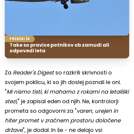
PREBERI ŠE
Take so pravice potnikov ob zamudi ali
odpovedi leta
Za
Reader's Digest
so razkrili skrivnosti o
svojem poklicu, ki so jih doslej poznali le oni.
"
Mi nismo tisti, ki mahamo z rokami na letališki
stezi
," je zapisal eden od njih. Ne, kontrolorji
prometa so odgovorni za "
varen, urejen in
hiter promet v zračnem prostoru določene
države
", je dodal. In še - ne delajo vsi