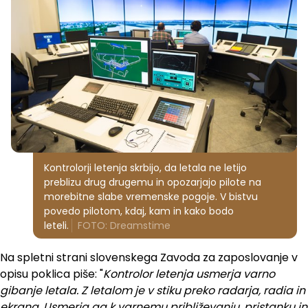
Kontrolorji letenja skrbijo, da letala ne letijo
preblizu drug drugemu in opozarjajo pilote na
morebitne slabe vremenske pogoje. V bistvu
povedo pilotom, kdaj, kam in kako bodo
leteli.
FOTO: Dreamstime
Na spletni strani slovenskega Zavoda za zaposlovanje v
opisu poklica piše: "
Kontrolor letenja usmerja varno
gibanje letala. Z letalom je v stiku preko radarja, radia in
ekrana. Usmerja ga k varnemu približevanju, pristanku in