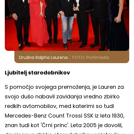
Družina Ralpha Laurena.
FOTO: Profimedia
Ljubitelj starodobnikov
S pomočjo svojega premoženja, je Lauren za
svojo dušo nabavil zavidanja vredno zbirko
redkih avtomobilov, med katerimi so tudi
Mercedes-Benz Count Trossi SSK iz leta 1930,
znan tudi kot 'Črni princ'. Leta 2005 je dovolil,