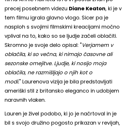
precej posebnem videzu
Diane Keaton
, ki je v
tem filmu igrala glavno vlogo. Sicer pa je
nasploh s svojimi filmskimi kreacijami močno
vplival na to, kako so se ljudje začeli oblačiti.
Skromno je svoje delo opisal: "
Verjamem v
oblačila, ki so večna, ki nimajo časovne ali
sezonske omejitve. Ljudje, ki nosijo moja
oblačila, ne razmišljajo o njih kot o
modi.
"
Laurenova vizija je bila predstavljati
ameriški stil z britansko eleganco in udobjem
naravnih vlaken.
Lauren je živel podobo, ki jo je načrtoval in je
bil s svojo družino pogosto prikazan v revijah,