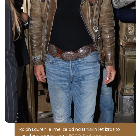
Ralph Lauren je imel že od najstniških let izrazito
svojstven modni slog.
FOTO: Profimedia