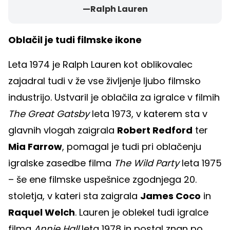
—Ralph Lauren
Oblačil je tudi filmske ikone
Leta 1974 je Ralph Lauren kot oblikovalec
zajadral tudi v že vse življenje ljubo filmsko
industrijo. Ustvaril je oblačila za igralce v filmih
The Great Gatsby
leta 1973, v katerem sta v
glavnih vlogah zaigrala
Robert Redford
ter
Mia Farrow
, pomagal je tudi pri oblačenju
igralske zasedbe filma
The Wild Party
leta 1975
– še ene filmske uspešnice zgodnjega 20.
stoletja, v kateri sta zaigrala
James Coco
in
Raquel Welch
. Lauren je oblekel tudi igralce
filma
Annie Hall
leta 1978 in postal znan po