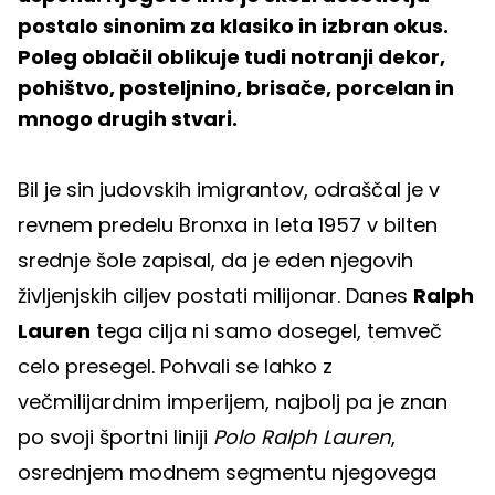
postalo sinonim za klasiko in izbran okus.
Poleg oblačil oblikuje tudi notranji dekor,
pohištvo, posteljnino, brisače, porcelan in
mnogo drugih stvari.
Bil je sin judovskih imigrantov, odraščal je v
revnem predelu Bronxa in leta 1957 v bilten
srednje šole zapisal, da je eden njegovih
življenjskih ciljev postati milijonar. Danes
Ralph
Lauren
tega cilja ni samo dosegel, temveč
celo presegel. Pohvali se lahko z
večmilijardnim imperijem, najbolj pa je znan
po svoji športni liniji
Polo Ralph Lauren
,
osrednjem modnem segmentu njegovega