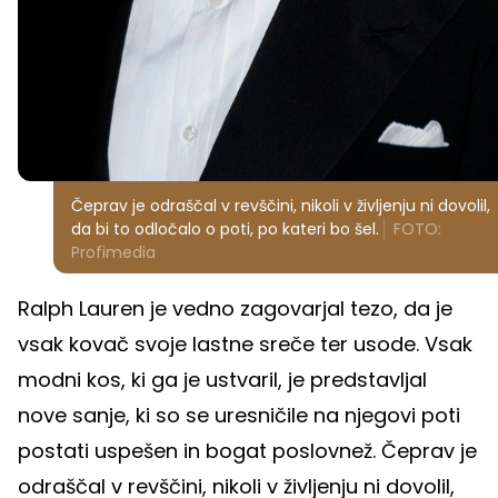
Čeprav je odraščal v revščini, nikoli v življenju ni dovolil,
da bi to odločalo o poti, po kateri bo šel.
FOTO:
Profimedia
Ralph Lauren je vedno zagovarjal tezo, da je
vsak kovač svoje lastne sreče ter usode. Vsak
modni kos, ki ga je ustvaril, je predstavljal
nove sanje, ki so se uresničile na njegovi poti
postati uspešen in bogat poslovnež. Čeprav je
odraščal v revščini, nikoli v življenju ni dovolil,