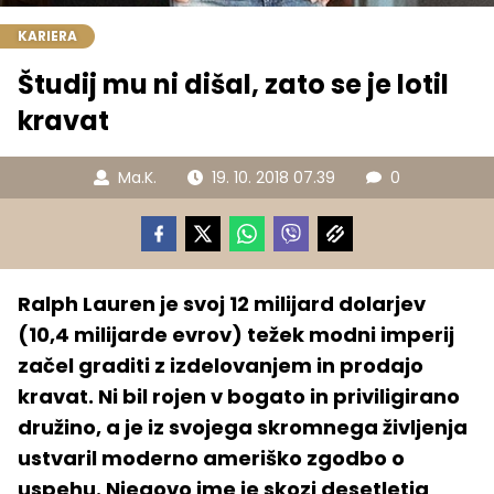
KARIERA
Študij mu ni dišal, zato se je lotil
kravat
Ma.K.
19. 10. 2018 07.39
0
Ralph Lauren je svoj 12 milijard dolarjev
(10,4 milijarde evrov) težek modni imperij
začel graditi z izdelovanjem in prodajo
kravat. Ni bil rojen v bogato in priviligirano
družino, a je iz svojega skromnega življenja
ustvaril moderno ameriško zgodbo o
uspehu. Njegovo ime je skozi desetletja