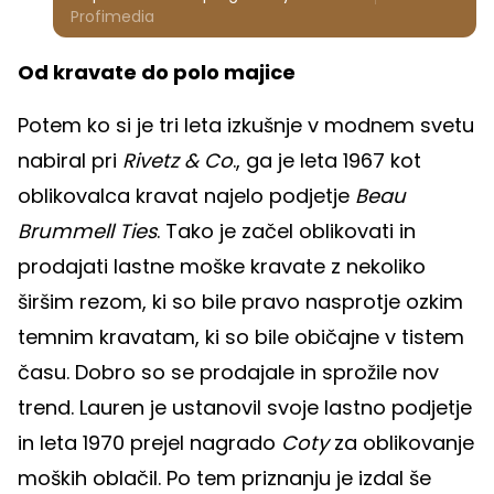
Profimedia
Od kravate do polo majice
Potem ko si je tri leta izkušnje v modnem svetu
nabiral pri
Rivetz & Co
., ga je leta 1967 kot
oblikovalca kravat najelo podjetje
Beau
Brummell Ties
. Tako je začel oblikovati in
prodajati lastne moške kravate z nekoliko
širšim rezom, ki so bile pravo nasprotje ozkim
temnim kravatam, ki so bile običajne v tistem
času. Dobro so se prodajale in sprožile nov
trend. Lauren je ustanovil svoje lastno podjetje
in leta 1970 prejel nagrado
Coty
za oblikovanje
moških oblačil. Po tem priznanju je izdal še