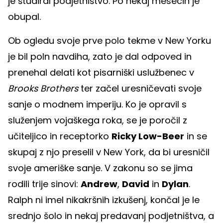
je študiral podjetništvo. Po nekaj mesecih je
obupal.
Ob ogledu svoje prve polo tekme v New Yorku
je bil poln navdiha, zato je dal odpoved in
prenehal delati kot pisarniški uslužbenec v
Brooks Brothers
ter začel uresničevati svoje
sanje o modnem imperiju. Ko je opravil s
služenjem vojaškega roka, se je poročil z
učiteljico in receptorko
Ricky Low-Beer
in se
skupaj z njo preselil v New York, da bi uresničil
svoje ameriške sanje. V zakonu so se jima
rodili trije sinovi:
Andrew
,
David
in
Dylan
.
Ralph ni imel nikakršnih izkušenj, končal je le
srednjo šolo in nekaj predavanj podjetništva, a