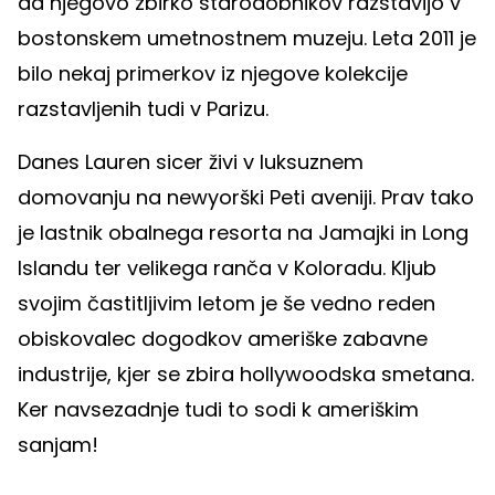
da njegovo zbirko starodobnikov razstavijo v
bostonskem umetnostnem muzeju. Leta 2011 je
bilo nekaj primerkov iz njegove kolekcije
razstavljenih tudi v Parizu.
Danes Lauren sicer živi v luksuznem
domovanju na newyorški Peti aveniji. Prav tako
je lastnik obalnega resorta na Jamajki in Long
Islandu ter velikega ranča v Koloradu. Kljub
svojim častitljivim letom je še vedno reden
obiskovalec dogodkov ameriške zabavne
industrije, kjer se zbira hollywoodska smetana.
Ker navsezadnje tudi to sodi k ameriškim
sanjam!