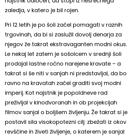
najstnik odločen, da stopi iz nesrečnega
zaledja, v katero je bil rojen.
Pri 12 letih je po šoli začel pomagati v raznih
trgovinah, da bi si zaslužil dovolj denarja za
njegov že takrat ekstravaganten modni okus.
Le nekaj let zatem je sošolcem v srednji šoli
prodajal lastne ročno narejene kravate – a
takrat si še niti v sanjah ni predstavljal, da bo
ravno na kravatah začel graditi svoj modni
imperij. Kot najstnik je popoldneve rad
preživljal v kinodvoranah in ob projekcijah
filmov sanjal o boljšem življenju. Že takrat si je
postavil sila visokopotezni cilj: zbežati iz okov
revščine in živeti življenje, o katerem je sanjal