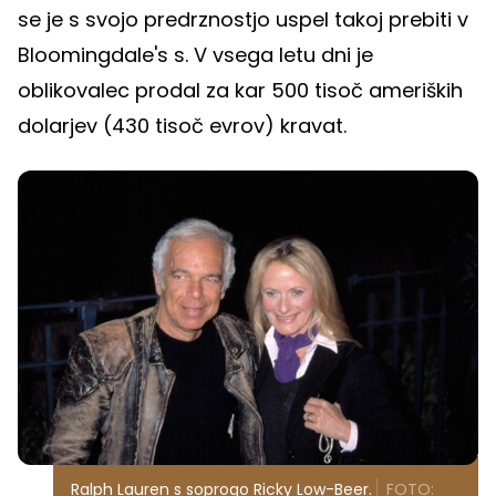
se je s svojo predrznostjo uspel takoj prebiti v
Bloomingdale's s. V vsega letu dni je
oblikovalec prodal za kar 500 tisoč ameriških
dolarjev (430 tisoč evrov) kravat.
Ralph Lauren s soprogo Ricky Low-Beer.
FOTO: