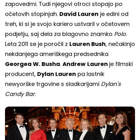
zapovedmi. Tudi njegovi otroci stopajo po
očetovih stopinjah.
David Lauren
je edini od
treh, ki si je svojo kariero ustvaril v očetovem
podjetju, saj dela za blagovno znamko
Polo
.
Leta 2011 se je poročil z
Lauren Bush
, nečakinjo
nekdanjega ameriškega predsednika
Georgea W. Busha
.
Andrew
Lauren
je filmski
producent,
Dylan Lauren
pa lastnik
newyorške trgovine s sladkarijami
Dylan's
Candy Bar
.