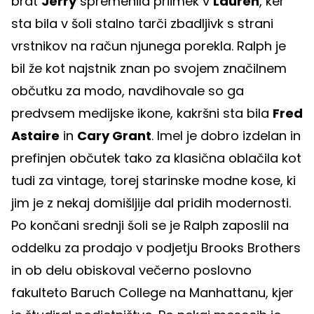
brat
Jerry
spremenila priimek v
Lauren
, ker
sta bila v šoli stalno tarči zbadljivk s strani
vrstnikov na račun njunega porekla. Ralph je
bil že kot najstnik znan po svojem značilnem
občutku za modo, navdihovale so ga
predvsem medijske ikone, kakršni sta bila
Fred
Astaire
in
Cary Grant
. Imel je dobro izdelan in
prefinjen občutek tako za klasična oblačila kot
tudi za vintage, torej starinske modne kose, ki
jim je z nekaj domišljije dal pridih modernosti.
Po končani srednji šoli se je Ralph zaposlil na
oddelku za prodajo v podjetju Brooks Brothers
in ob delu obiskoval večerno poslovno
fakulteto Baruch College na Manhattanu, kjer