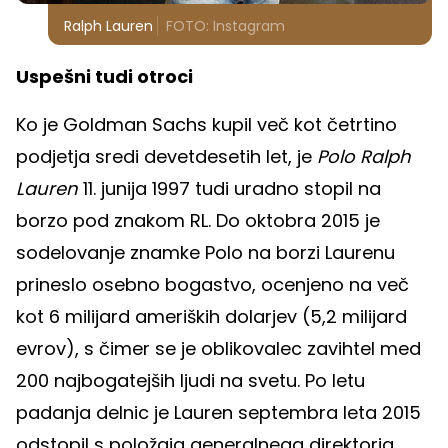
Ralph Lauren
FOTO: Instagram
Uspešni tudi otroci
Ko je Goldman Sachs kupil več kot četrtino
podjetja sredi devetdesetih let, je
Polo Ralph
Lauren
11. junija 1997 tudi uradno stopil na
borzo pod znakom RL. Do oktobra 2015 je
sodelovanje znamke Polo na borzi Laurenu
prineslo osebno bogastvo, ocenjeno na več
kot 6 milijard ameriških dolarjev (5,2 milijard
evrov), s čimer se je oblikovalec zavihtel med
200 najbogatejših ljudi na svetu. Po letu
padanja delnic je Lauren septembra leta 2015
odstopil s položaja generalnega direktorja