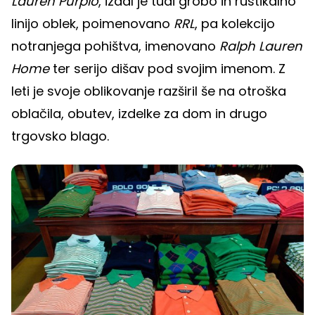
Lauren Purplo
, izdal je tudi grobo in rustikalno
linijo oblek, poimenovano
RRL
, pa kolekcijo
notranjega pohištva, imenovano
Ralph Lauren
Home
ter serijo dišav pod svojim imenom. Z
leti je svoje oblikovanje razširil še na otroška
oblačila, obutev, izdelke za dom in drugo
trgovsko blago.