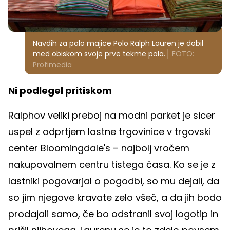
Navdih za polo majice Polo Ralph Lauren je dobil
med obiskom svoje prve tekme pola.
FOTO:
Profimedia
Ni podlegel pritiskom
Ralphov veliki preboj na modni parket je sicer
uspel z odprtjem lastne trgovinice v trgovski
center Bloomingdale's – najbolj vročem
nakupovalnem centru tistega časa. Ko se je z
lastniki pogovarjal o pogodbi, so mu dejali, da
so jim njegove kravate zelo všeč, a da jih bodo
prodajali samo, če bo odstranil svoj logotip in