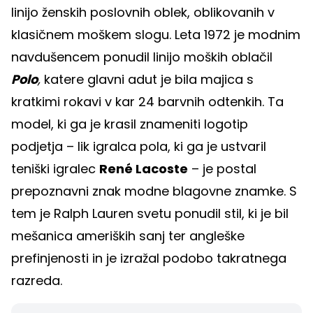
linijo ženskih poslovnih oblek, oblikovanih v
klasičnem moškem slogu. Leta 1972 je modnim
navdušencem ponudil linijo moških oblačil
Polo
,
katere glavni adut je bila majica s
kratkimi rokavi v kar 24 barvnih odtenkih. Ta
model, ki ga je krasil znameniti logotip
podjetja – lik igralca pola, ki ga je ustvaril
teniški igralec
René Lacoste
– je postal
prepoznavni znak modne blagovne znamke. S
tem je Ralph Lauren svetu ponudil stil, ki je bil
mešanica ameriških sanj ter angleške
prefinjenosti in je izražal podobo takratnega
razreda.