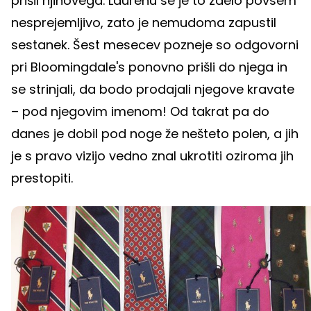
prišil njihovega. Laurenu se je to zdelo povsem
nesprejemljivo, zato je nemudoma zapustil
sestanek. Šest mesecev pozneje so odgovorni
pri Bloomingdale's ponovno prišli do njega in
se strinjali, da bodo prodajali njegove kravate
– pod njegovim imenom! Od takrat pa do
danes je dobil pod noge že nešteto polen, a jih
je s pravo vizijo vedno znal ukrotiti oziroma jih
prestopiti.