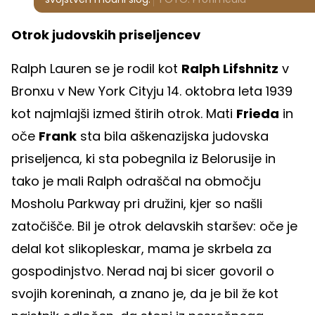
Otrok judovskih priseljencev
Ralph Lauren se je rodil kot
Ralph Lifshnitz
v
Bronxu v New York Cityju 14. oktobra leta 1939
kot najmlajši izmed štirih otrok. Mati
Frieda
in
oče
Frank
sta bila aškenazijska judovska
priseljenca, ki sta pobegnila iz Belorusije in
tako je mali Ralph odraščal na območju
Mosholu Parkway pri družini, kjer so našli
zatočišče. Bil je otrok delavskih staršev: oče je
delal kot slikopleskar, mama je skrbela za
gospodinjstvo. Nerad naj bi sicer govoril o
svojih koreninah, a znano je, da je bil že kot