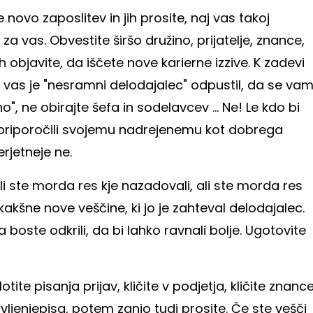
vo zaposlitev in jih prosite, naj vas takoj
za vas. Obvestite širšo družino, prijatelje, znance,
h objavite, da iščete nove karierne izzive. K zadevi
 da vas je "nesramni delodajalec" odpustil, da se va
no", ne obirajte šefa in sodelavcev ... Ne! Le kdo bi
priporočili svojemu nadrejenemu kot dobrega
erjetneje ne.
i ste morda res kje nazadovali, ali ste morda res
 kakšne nove veščine, ki jo je zahteval delodajalec.
a boste odkrili, da bi lahko ravnali bolje. Ugotovite
lotite pisanja prijav, kličite v podjetja, kličite znanc
ivljenjepisa, potem zanjo tudi prosite. Če ste vešči