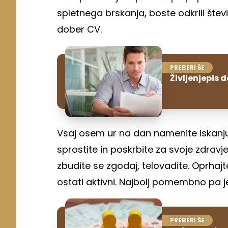
spletnega brskanja, boste odkrili štev
dober CV.
PREBERI ŠE
Življenjepis d
Vsaj osem ur na dan namenite iskanju
sprostite in poskrbite za svoje zdravj
zbudite se zgodaj, telovadite. Oprhajt
ostati aktivni. Najbolj pomembno pa je, d
PREBERI ŠE