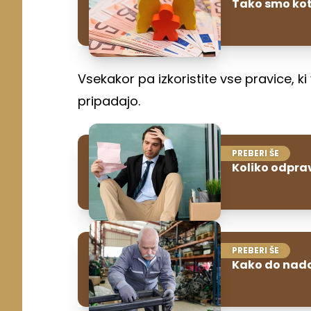
Tako smo kot 
Vsekakor pa izkoristite vse pravice, 
pripadajo.
PREBERI ŠE
Koliko odpra
PREBERI ŠE
Kako do nado