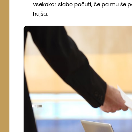
vsekakor slabo počuti, če pa mu še pa
hujša.