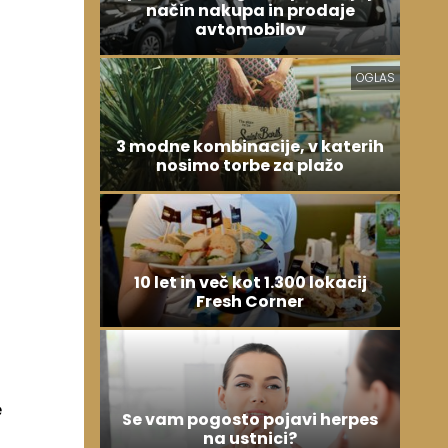
način nakupa in prodaje
avtomobilov
OGLAS
m
3 modne kombinacije, v katerih
nosimo torbe za plažo
10 let in več kot 1.300 lokacij
Fresh Corner
e
Se vam pogosto pojavi herpes
na ustnici?