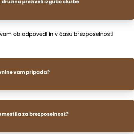
družina preživeli izgubo službe
ki vam ob odpovedi in v času brezposelnosti
vnine vam pripada?
mestila za brezposelnost?