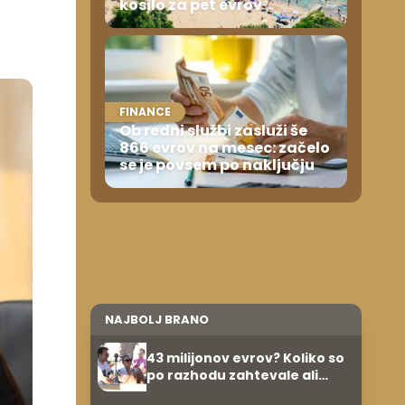
kosilo za pet evrov
FINANCE
Ob redni službi zasluži še
866 evrov na mesec: začelo
se je povsem po naključju
NAJBOLJ BRANO
43 milijonov evrov? Koliko so
po razhodu zahtevale ali
prejele partnerice športnih