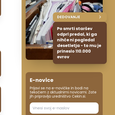
DEDOVANJE
Po smrti staršev
odprl predal, ki ga
nihče ni pogledal
desetletja - to mu je
prineslo 110.000
evrov
E-novice
Prijavi se na e-novičke in bodi na
tekočem z aktualnimi novicami. Zate
jih pripravlja uredništvo Cekin.si.