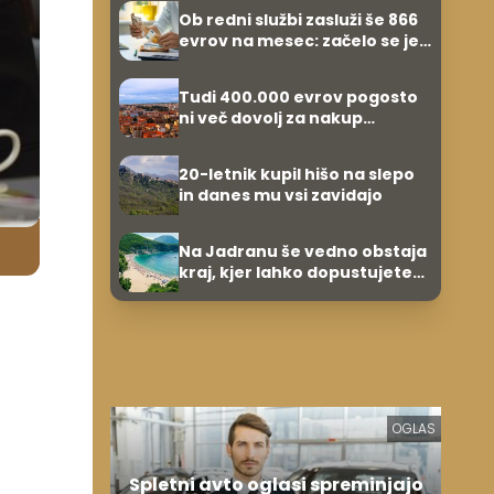
zvezdnikov
Ob redni službi zasluži še 866
evrov na mesec: začelo se je
povsem po naključju
Tudi 400.000 evrov pogosto
ni več dovolj za nakup
stanovanja
20-letnik kupil hišo na slepo
in danes mu vsi zavidajo
Na Jadranu še vedno obstaja
kraj, kjer lahko dopustujete
poceni: nastanitev že od 10
evrov, kosilo za pet evrov
OGLAS
Spletni avto oglasi spreminjajo