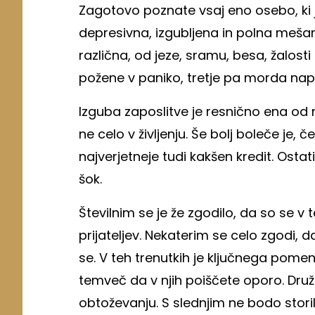
Zagotovo poznate vsaj eno osebo, ki je
depresivna, izgubljena in polna mešan
različna, od jeze, sramu, besa, žalosti 
požene v paniko, tretje pa morda napo
Izguba zaposlitve je resnično ena od na
ne celo v življenju. Še bolj boleče je, 
najverjetneje tudi kakšen kredit. Ostat
šok.
Številnim se je že zgodilo, da so se v 
prijateljev. Nekaterim se celo zgodi, 
se. V teh trenutkih je ključnega pomena
temveč da v njih poiščete oporo. Druži
obtoževanju. S slednjim ne bodo storili 