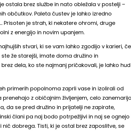
 ostala brez službe in nato obležala v postelji –
ih občutkov. Paleta čustev je lahko izredno
... Prisoten je strah, ki nekatere ohromi, druge
lni z energijo in novim upanjem.
jhujših stvari, ki se vam lahko zgodijo v karieri, če
če ste že starejši, imate doma družino in
i brez dela, ko ste najmanj pričakovali, je lahko hud
teh primerih popolnoma zaprli vase in izolirali od
da prenehajo z običajnim življenjem, celo zanemarij
, da se pred družino in prijatelji ne zapirate,
nski člani pa naj bodo potrpežljivi in naj se ognejo
nič dobrega. Tisti, ki je ostal brez zaposlitve, se