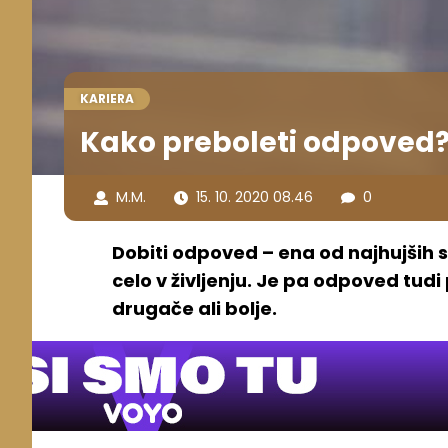
KARIERA
Kako preboleti odpoved
M.M.
15. 10. 2020 08.46
0
Dobiti odpoved – ena od najhujših st
celo v življenju. Je pa odpoved tudi p
drugače ali bolje.