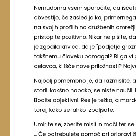
Nemudoma vsem sporočite, da iščete no
obvestijo, če zasledijo kaj primernega 
na svojih profilih na družbenih omrežji
pristopite pozitivno. Nikar ne pišite,
je zgodila krivica, da je "podjetje groz
takšnemu človeku pomagal? Bi ga vi 
delavca, ki išče nove priložnosti? Najv
Najbolj pomembno je, da razmislite, al
storili kakšno napako, se niste naučili
Bodite objektivni. Res je težko, a mord
torej, kako se lahko izboljšate.
Umirite se, zberite misli in moči ter se 
... Če potrebujete pomoč pri pripravi ž