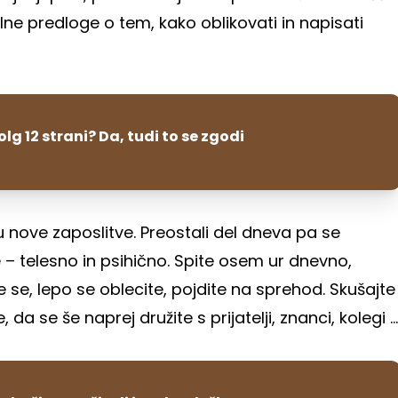
ilne predloge o tem, kako oblikovati in napisati
olg 12 strani? Da, tudi to se zgodi
 nove zaposlitve. Preostali del dneva pa se
e – telesno in psihično. Spite osem ur dnevno,
e se, lepo se oblecite, pojdite na sprehod. Skušajte
a se še naprej družite s prijatelji, znanci, kolegi ...