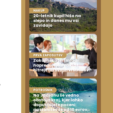
NAKUP
20-letnik kupil hišo na
slepo in danes mu vsi
zavidajo
PRVA ZAPOSLITEV
Zakaj nekateri mladi
napredujejo dvakrat
hitreje od svojih vrstnikov?
o
POTROŠNIK
Na Jadranu še vedno
obstaja kraj, kjer lahko
dopustujete poceni:
nastanitev že od 10 evrov,