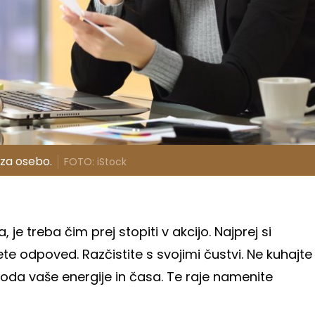
 za osebo.
FOTO: iStock
a, je treba čim prej stopiti v akcijo. Najprej si
te odpoved. Razčistite s svojimi čustvi. Ne kuhajte
koda vaše energije in časa. Te raje namenite