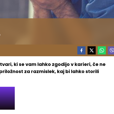
?
vari, ki se vam lahko zgodijo v karieri, če ne
riložnost za razmislek, kaj bi lahko storili