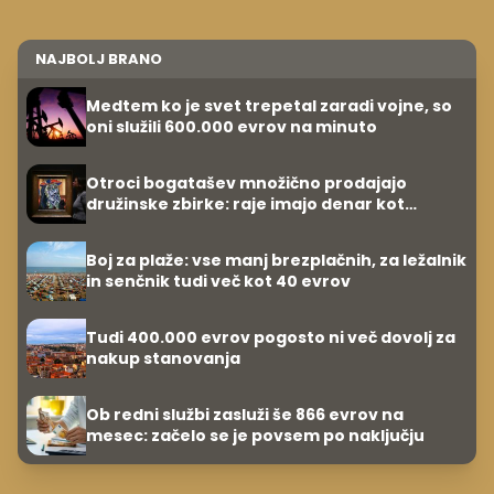
NAJBOLJ BRANO
Medtem ko je svet trepetal zaradi vojne, so
oni služili 600.000 evrov na minuto
Otroci bogatašev množično prodajajo
družinske zbirke: raje imajo denar kot
umetnine
Boj za plaže: vse manj brezplačnih, za ležalnik
in senčnik tudi več kot 40 evrov
Tudi 400.000 evrov pogosto ni več dovolj za
nakup stanovanja
Ob redni službi zasluži še 866 evrov na
mesec: začelo se je povsem po naključju