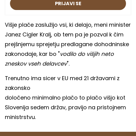
PRIJAVI SE
Višje plače zaslužijo vsi, ki delajo, meni minister
Janez Cigler Kralj, ob tem pa je pozval k čim
prejšnjemu sprejetju predlagane dohodninske
zakonodaje, kar bo "
vodilo do višjih neto
zneskov vseh delavcev
".
Trenutno ima sicer v EU med 21 državami z
zakonsko
določeno minimalno plačo to plačo višjo kot
Slovenija sedem držav, pravijo na pristojnem
ministrstvu.