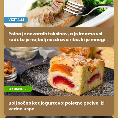
VIZITA.SI
Polna je nevarnih toksinov, a jo imamo vsi
radi: to je najbolj nezdrava riba, ki jo mnogi
redno uživajo
OKUSNO.JE
Bolj sočno kot jogurtovo: poletno pecivo, ki
vedno uspe