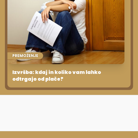
PREMOŽENJE
Izvršba: kdaj in koliko vam lahko
odtrgajo od plače?