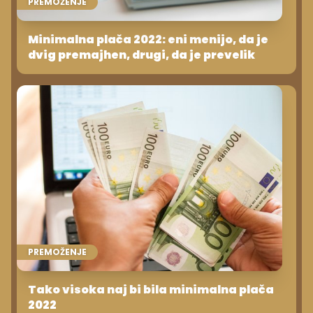
PREMOŽENJE
Minimalna plača 2022: eni menijo, da je
dvig premajhen, drugi, da je prevelik
PREMOŽENJE
Tako visoka naj bi bila minimalna plača
2022