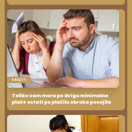
KREDITI
Toliko vam mora po dvigu minimalne
plače ostati po plačilu obroka posojila