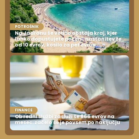
POTROŠNIK
Na Jadranu še vedno obstaja kraj, kjer
lahko dopustujete poceni: nastanitev že
od 10 evrov, kosilo za pet evrov
FINANCE
Ob redni službi zasluži še 866 evrov na
mesec: začelo se je povsem po naključju