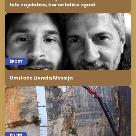
bilo najslabše, kar se lahko zgodi'
ŠPORT
Umrl oče Lionela Messija
POPIN