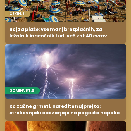
CEKIN.SI
Boj za plaže: vse manj brezplačnih, za
ležalnik in senčnik tudi več kot 40 evrov
DOMINVRT.SI
Ko začne grmeti, naredite najprej to:
strokovnjaki opozarjajo na pogosto napako