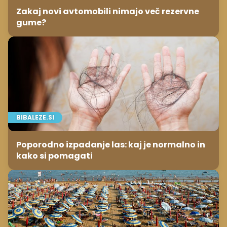
Zakaj novi avtomobili nimajo več rezervne
gume?
BIBALEZE.SI
Poporodno izpadanje las: kaj je normalno in
kako si pomagati