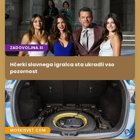
ZADOVOLJNA.SI
Hčerki slavnega igralca sta ukradli vso
pozornost
MOSKISVET.COM