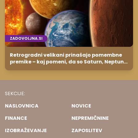
ZADOVOLJNA.SI
Retrogradni velikani prinašajo pomembne
premike – kaj pomeni, da so Saturn, Neptun
in Pluton hkrati retrogradni?
SEKCIJE:
NASLOVNICA
NOVICE
FINANCE
NEPREMIČNINE
IZOBRAŽEVANJE
ZAPOSLITEV