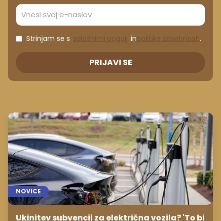
Strinjam se s
splošnimi pogoji
in
politiko zasebnosti
.
PRIJAVI SE
NOVICE
Ukinitev subvencij za električna vozila? 'To bi