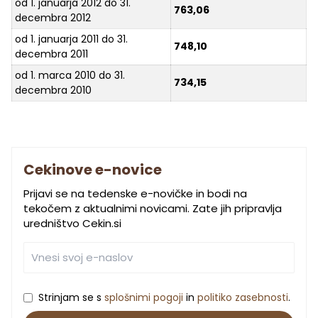
od 1. januarja 2012 do 31.
763,06
decembra 2012
od 1. januarja 2011 do 31.
748,10
decembra 2011
od 1. marca 2010 do 31.
734,15
decembra 2010
Cekinove e-novice
Prijavi se na tedenske e-novičke in bodi na
tekočem z aktualnimi novicami. Zate jih pripravlja
uredništvo Cekin.si
Strinjam se s
splošnimi pogoji
in
politiko zasebnosti
.