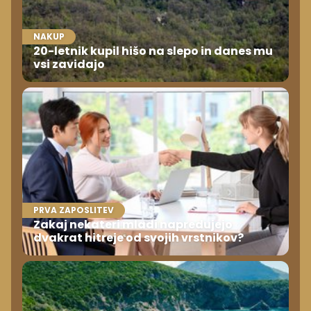
NAKUP
20-letnik kupil hišo na slepo in danes mu
vsi zavidajo
PRVA ZAPOSLITEV
Zakaj nekateri mladi napredujejo
dvakrat hitreje od svojih vrstnikov?