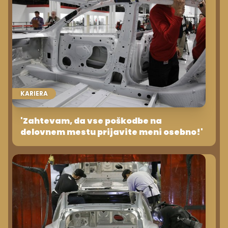
KARIERA
'Zahtevam, da vse poškodbe na
delovnem mestu prijavite meni osebno!'