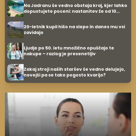
Na Jadranu še vedno obstaja kraj, kjer lahko
dopustujete poceni: nastanitev že od 10
evrov, kosilo za pet evrov
20-letnik kupil hišo na slepo in danes mu vsi
zavidajo
Ljudje po 50. letu množično opuščajo te
nakupe – razlog je presenetljiv
Zakaj stroji naših staršev še vedno delujejo,
novejši pa se tako pogosto kvarijo?