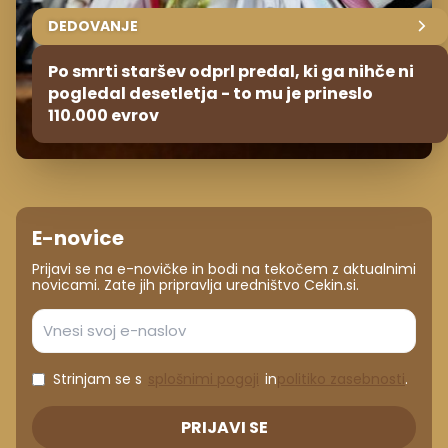
DEDOVANJE
Po smrti staršev odprl predal, ki ga nihče ni
pogledal desetletja - to mu je prineslo
110.000 evrov
E-novice
Prijavi se na e-novičke in bodi na tekočem z aktualnimi
novicami. Zate jih pripravlja uredništvo Cekin.si.
Strinjam se s
splošnimi pogoji
in
politiko zasebnosti
.
PRIJAVI SE