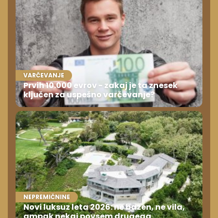
VARČEVANJE
Prvih 10.000 evrov - zakaj je ta znesek
ključen za uspešno varčevanje?
NEPREMIČNINE
Novi luksuz leta 2026: ne bazen, ne vila,
ampak nekaj povsem drugega