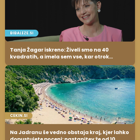
BIBALEZE.SI
Tanja Žagar iskreno: Živeli smo na 40
kvadratih, a imela sem vse, kar otrok
potrebuje
CEKIN.SI
Na Jadranu še vedno obstaja kraj, kjer lahko
dopustujete poceni: nastanitev že od 10