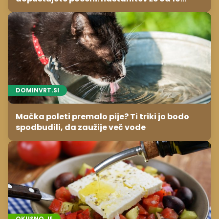
evrov, kosilo za pet evrov
DOMINVRT.SI
Mačka poleti premalo pije? Ti triki jo bodo
spodbudili, da zaužije več vode
OKUSNO.JE