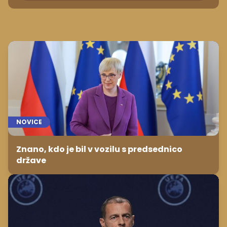
NOVICE
Znano, kdo je bil v vozilu s predsednico
države