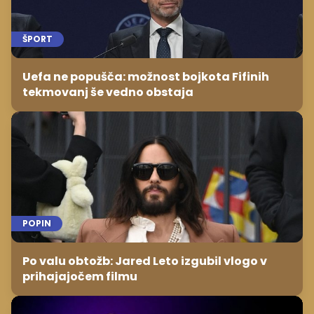
ŠPORT
Uefa ne popušča: možnost bojkota Fifinih
tekmovanj še vedno obstaja
POPIN
Po valu obtožb: Jared Leto izgubil vlogo v
prihajajočem filmu