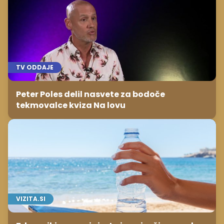
TV ODDAJE
Peter Poles delil nasvete za bodoče
tekmovalce kviza Na lovu
VIZITA.SI