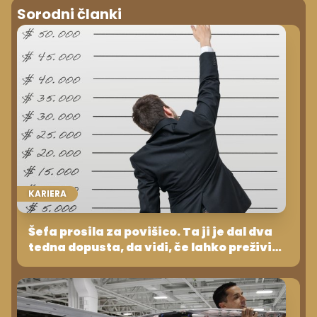
Sorodni članki
KARIERA
Šefa prosila za povišico. Ta ji je dal dva
tedna dopusta, da vidi, če lahko preživi
brez nje