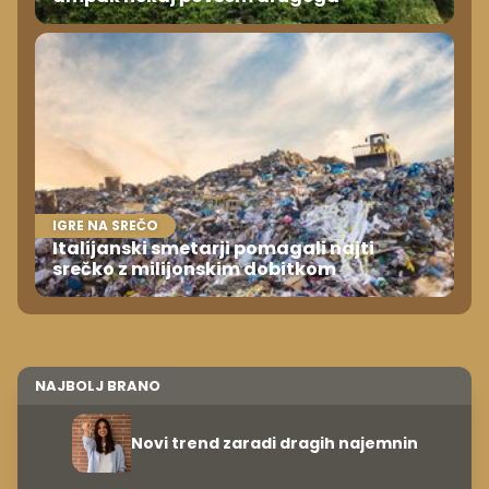
IGRE NA SREČO
Italijanski smetarji pomagali najti
srečko z milijonskim dobitkom
NAJBOLJ BRANO
Novi trend zaradi dragih najemnin