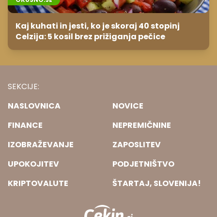
Kaj kuhati in jesti, ko je skoraj 40 stopinj
Celzija: 5 kosil brez prižiganja pečice
SEKCIJE:
NASLOVNICA
NOVICE
FINANCE
NEPREMIČNINE
IZOBRAŽEVANJE
ZAPOSLITEV
UPOKOJITEV
PODJETNIŠTVO
KRIPTOVALUTE
ŠTARTAJ, SLOVENIJA!