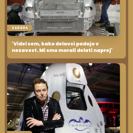
KARIERA
'Videl sem, kako delavci padajo v
nezavest. Mi smo morali delati naprej'