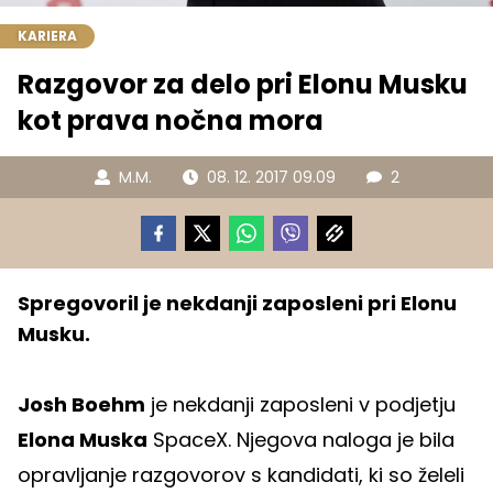
KARIERA
Razgovor za delo pri Elonu Musku
kot prava nočna mora
M.M.
08. 12. 2017 09.09
2
Spregovoril je nekdanji zaposleni pri Elonu
Musku.
Josh Boehm
je nekdanji zaposleni v podjetju
Elona Muska
SpaceX. Njegova naloga je bila
opravljanje razgovorov s kandidati, ki so želeli