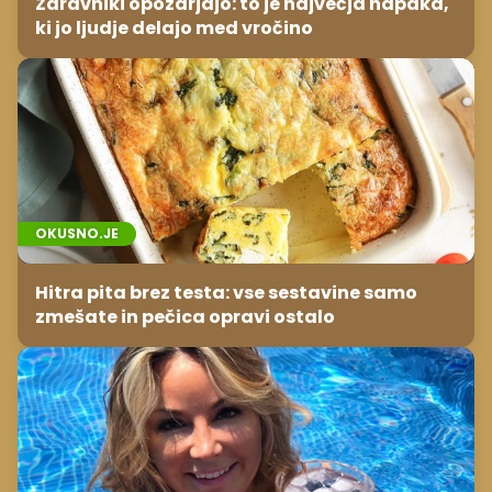
Zdravniki opozarjajo: to je največja napaka,
ki jo ljudje delajo med vročino
OKUSNO.JE
Hitra pita brez testa: vse sestavine samo
zmešate in pečica opravi ostalo