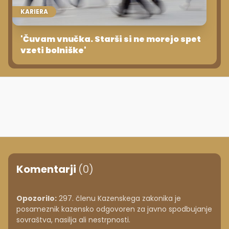
KARIERA
'Čuvam vnučka. Starši si ne morejo spet
vzeti bolniške'
Komentarji
(0)
Opozorilo:
297. členu Kazenskega zakonika je
posameznik kazensko odgovoren za javno spodbujanje
sovraštva, nasilja ali nestrpnosti.