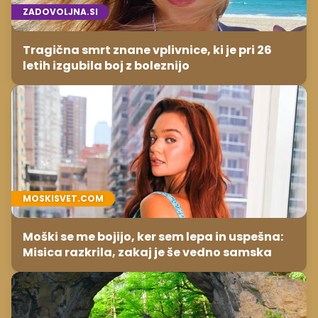
ZADOVOLJNA.SI
Tragična smrt znane vplivnice, ki je pri 26
letih izgubila boj z boleznijo
MOSKISVET.COM
Moški se me bojijo, ker sem lepa in uspešna:
Misica razkrila, zakaj je še vedno samska