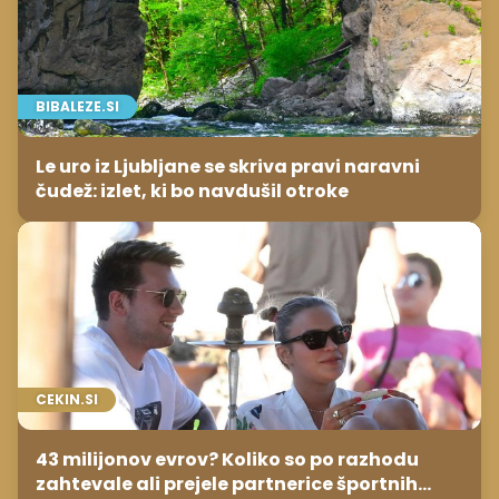
BIBALEZE.SI
Le uro iz Ljubljane se skriva pravi naravni
čudež: izlet, ki bo navdušil otroke
CEKIN.SI
43 milijonov evrov? Koliko so po razhodu
zahtevale ali prejele partnerice športnih