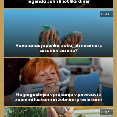
legenda John Eliot Gardiner
OGLAS
Havaianas japonke: zakaj jih nosimo iz
sezone v sezono?
Najpogostejša vprašanja v povezavi z
zobnimi luskami in zobnimi prevlekami
OGLAS