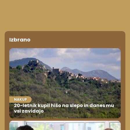
Izbrano
NAKUP
20-letnik kupil hišo na slepo in danes mu
vsi zavidajo