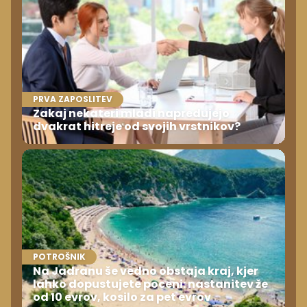
PRVA ZAPOSLITEV
Zakaj nekateri mladi napredujejo
dvakrat hitreje od svojih vrstnikov?
POTROŠNIK
Na Jadranu še vedno obstaja kraj, kjer
lahko dopustujete poceni: nastanitev že
od 10 evrov, kosilo za pet evrov