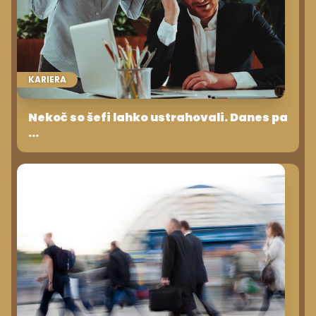
KARIERA
Nekoč so šefi lahko ustrahovali. Danes pa
...