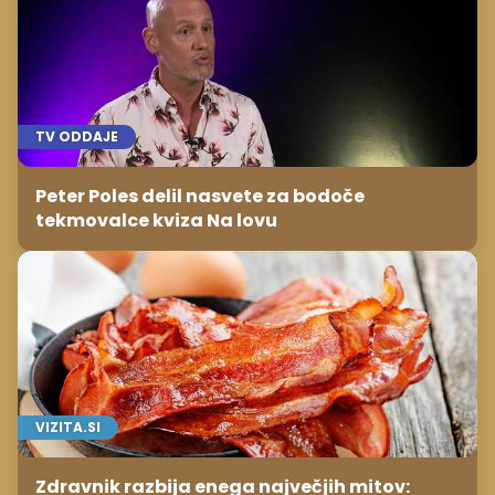
TV ODDAJE
Peter Poles delil nasvete za bodoče
tekmovalce kviza Na lovu
VIZITA.SI
Zdravnik razbija enega največjih mitov: