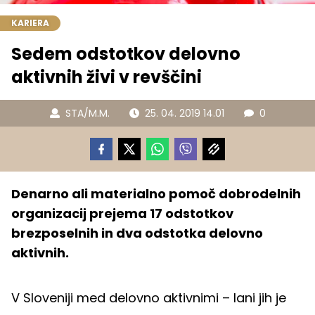
KARIERA
Sedem odstotkov delovno
aktivnih živi v revščini
STA/M.M.
25. 04. 2019 14.01
0
Denarno ali materialno pomoč dobrodelnih
organizacij prejema 17 odstotkov
brezposelnih in dva odstotka delovno
aktivnih.
V Sloveniji med delovno aktivnimi – lani jih je