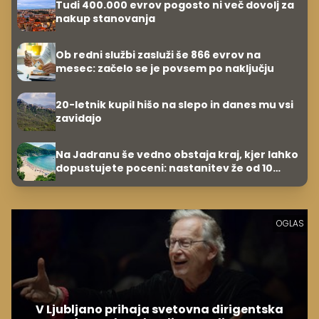
Tudi 400.000 evrov pogosto ni več dovolj za
nakup stanovanja
Ob redni službi zasluži še 866 evrov na
mesec: začelo se je povsem po naključju
20-letnik kupil hišo na slepo in danes mu vsi
zavidajo
Na Jadranu še vedno obstaja kraj, kjer lahko
dopustujete poceni: nastanitev že od 10
evrov, kosilo za pet evrov
OGLAS
V Ljubljano prihaja svetovna dirigentska