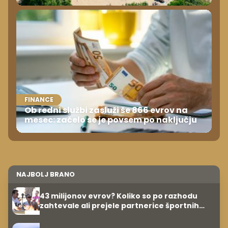
FINANCE
Ob redni službi zasluži še 866 evrov na
mesec: začelo se je povsem po naključju
NAJBOLJ BRANO
43 milijonov evrov? Koliko so po razhodu
zahtevale ali prejele partnerice športnih
zvezdnikov