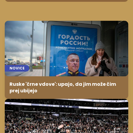
NOVICE
Ruske 'črne vdove': upajo, da jim može čim
prej ubijejo