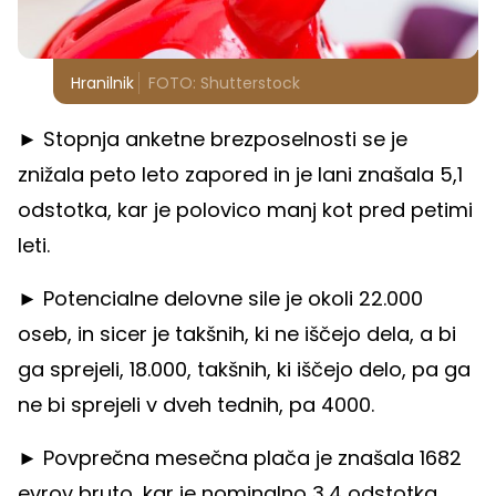
Hranilnik
FOTO: Shutterstock
► Stopnja anketne brezposelnosti se je
znižala peto leto zapored in je lani znašala 5,1
odstotka, kar je polovico manj kot pred petimi
leti.
► Potencialne delovne sile je okoli 22.000
oseb, in sicer je takšnih, ki ne iščejo dela, a bi
ga sprejeli, 18.000, takšnih, ki iščejo delo, pa ga
ne bi sprejeli v dveh tednih, pa 4000.
► Povprečna mesečna plača je znašala 1682
evrov bruto, kar je nominalno 3,4 odstotka