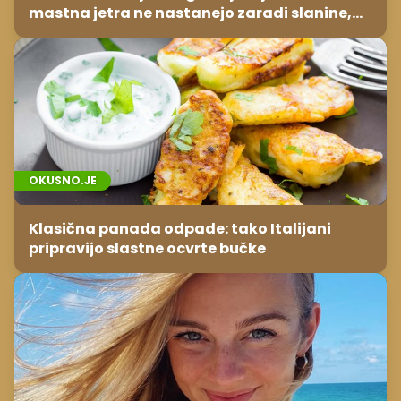
mastna jetra ne nastanejo zaradi slanine,
temveč zaradi živila, ki ga imamo vsi radi
OKUSNO.JE
Klasična panada odpade: tako Italijani
pripravijo slastne ocvrte bučke