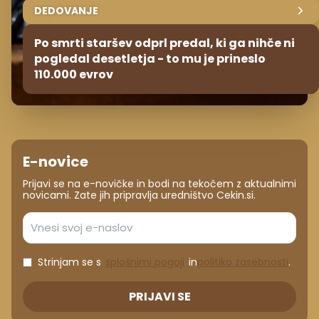
DEDOVANJE
Po smrti staršev odprl predal, ki ga nihče ni
pogledal desetletja - to mu je prineslo
110.000 evrov
E-novice
Prijavi se na e-novičke in bodi na tekočem z aktualnimi
novicami. Zate jih pripravlja uredništvo Cekin.si.
Strinjam se s
splošnimi pogoji
in
politiko zasebnosti
.
PRIJAVI SE