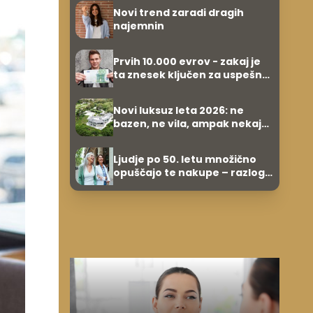
Novi trend zaradi dragih
najemnin
Prvih 10.000 evrov - zakaj je
ta znesek ključen za uspešno
varčevanje?
Novi luksuz leta 2026: ne
bazen, ne vila, ampak nekaj
povsem drugega
Ljudje po 50. letu množično
opuščajo te nakupe – razlog
je presenetljiv