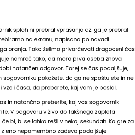
rnik sploh ni prebral vprašanja oz. ga je prebral
 prebiramo na ekranu, napisano po navadi
ga branja. Tako želimo privarčevati dragoceni čas
aljuje namreč tako, da mora prva oseba znova
dobi natančen odgovor. Torej se čas podaljšuje,
em sogovorniku pokažete, da ga ne spoštujete in ne
ti vzeli časa, da preberete, kaj vam je poslal.
as in natančno preberite, kaj vas sogovornik
ite. V pogovoru v živo do takšnega zapleta
i če bi, bi se lahko rešil v nekaj sekundah. Ko gre za
ja z eno nepomembno zadevo podaljšuje.