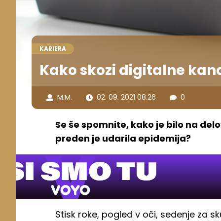
KARIERA
Kako skozi digitalne kana
M.M.
02. 09. 2021 08.26
0
Se še spomnite, kako je bilo na del
preden je udarila epidemija?
Stisk roke, pogled v oči, sedenje za sk