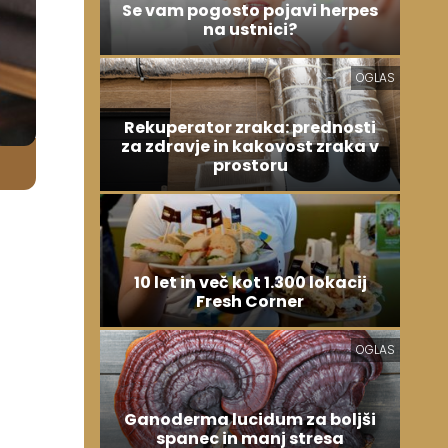
Se vam pogosto pojavi herpes
na ustnici?
OGLAS
Rekuperator zraka: prednosti
za zdravje in kakovost zraka v
prostoru
10 let in več kot 1.300 lokacij
Fresh Corner
OGLAS
Ganoderma lucidum za boljši
spanec in manj stresa