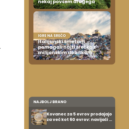
nekaj povsem drugega
IGRE NA SREČO
Italijanski smetarji
.
pomagali najti srečko z
milijonskim dobitkom
NAJBOLJ BRANO
Kovanec za 5 evrov prodajajo
za več kot 60 evrov: navijači in
zbiratelji ga že iščejo