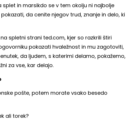
a splet in marsikdo se v tem okolju ni najbolje
okazati, da cenite njegov trud, znanje in delo, ki
 spletni strani ted.com, kjer so razkrili štiri
sogovorniku pokazati hvaležnost in mu zagotoviti,
 trenutek, da ljudem, s katerimi delamo, pokažemo,
ni za vse, kar delajo.
o
ronske pošte, potem morate vsako besedo
k ali torek?