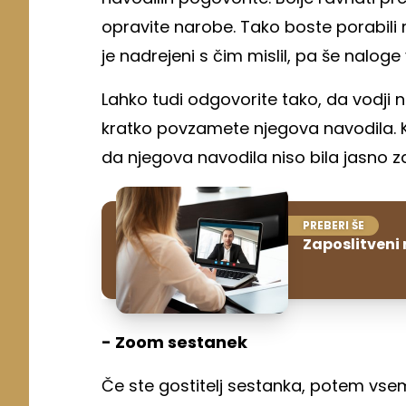
opravite narobe. Tako boste porabili m
je nadrejeni s čim mislil, pa še nalo
Lahko tudi odgovorite tako, da vodji 
kratko povzamete njegova navodila. K
da njegova navodila niso bila jasno z
PREBERI ŠE
Zaposlitveni 
- Zoom sestanek
Če ste gostitelj sestanka, potem vsem