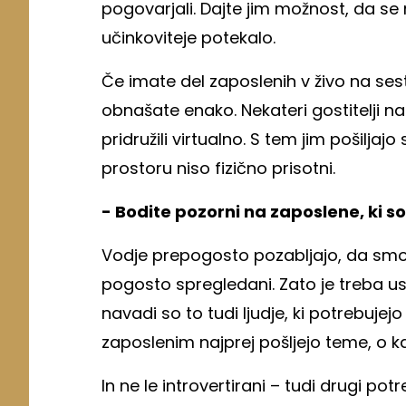
pogovarjali. Dajte jim možnost, da se
učinkoviteje potekalo.
Če imate del zaposlenih v živo na ses
obnašate enako. Nekateri gostitelji na
pridružili virtualno. S tem jim pošiljajo
prostoru niso fizično prisotni.
- Bodite pozorni na zaposlene, ki so
Vodje prepogosto pozabljajo, da smo si 
pogosto spregledani. Zato je treba ustv
navadi so to tudi ljudje, ki potrebujej
zaposlenim najprej pošljejo teme, o ka
In ne le introvertirani – tudi drugi p