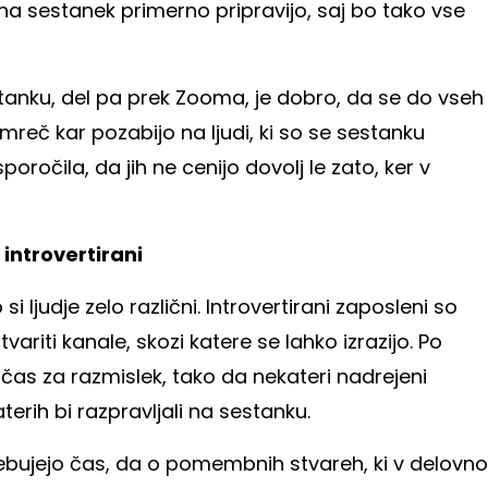
 na sestanek primerno pripravijo, saj bo tako vse
tanku, del pa prek Zooma, je dobro, da se do vseh
mreč kar pozabijo na ljudi, ki so se sestanku
 sporočila, da jih ne cenijo dovolj le zato, ker v
 introvertirani
ljudje zelo različni. Introvertirani zaposleni so
ariti kanale, skozi katere se lahko izrazijo. Po
o čas za razmislek, tako da nekateri nadrejeni
terih bi razpravljali na sestanku.
otrebujejo čas, da o pomembnih stvareh, ki v delovno