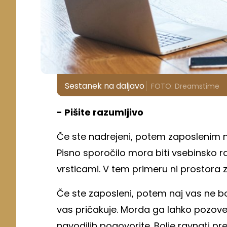
Sestanek na daljavo
FOTO: Dreamstime
- Pišite razumljivo
Če ste nadrejeni, potem zaposlenim nap
Pisno sporočilo mora biti vsebinsko r
vrsticami. V tem primeru ni prostora
Če ste zaposleni, potem naj vas ne bo
vas pričakuje. Morda ga lahko pozovet
navodilih pogovorite. Bolje ravnati pr