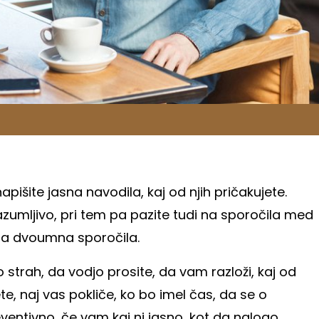
išite jasna navodila, kaj od njih pričakujete.
azumljivo, pri tem pa pazite tudi na sporočila med
 za dvoumna sporočila.
 strah, da vodjo prosite, da vam razloži, kaj od
e, naj vas pokliče, ko bo imel čas, da se o
eventivno, če vam kaj ni jasno, kot da nalogo