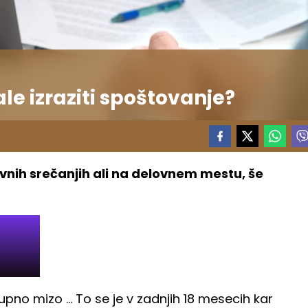
le izraziti spoštovanje?
ovnih srečanjih ali na delovnem mestu, še
upno mizo ... To se je v zadnjih 18 mesecih kar