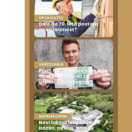
UPOKOJITEV
Delo do 70. leta postaja
nova realnost?
VARČEVANJE
Prvih 10.000 evrov - zakaj je
ta znesek ključen za
uspešno varčevanje?
NEPREMIČNINE
Novi luksuz leta 2026: ne
bazen, ne vila, ampak