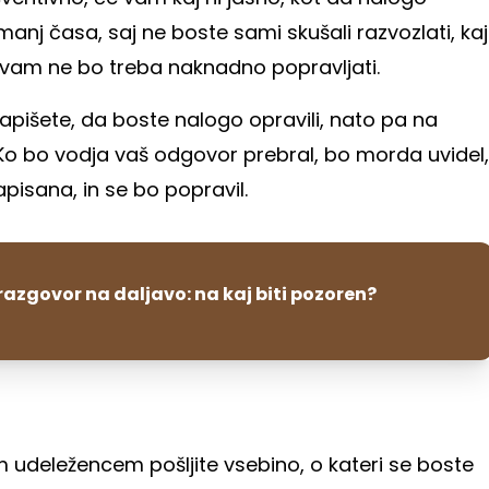
anj časa, saj ne boste sami skušali razvozlati, kaj
ge vam ne bo treba naknadno popravljati.
napišete, da boste nalogo opravili, nato pa na
o bo vodja vaš odgovor prebral, bo morda uvidel,
apisana, in se bo popravil.
razgovor na daljavo: na kaj biti pozoren?
 udeležencem pošljite vsebino, o kateri se boste