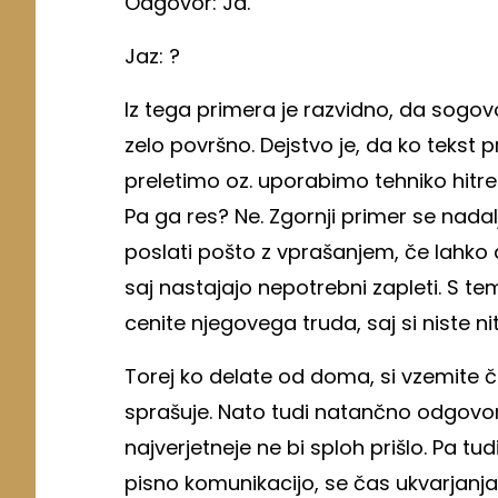
Odgovor: Ja.
Jaz: ?
Iz tega primera je razvidno, da sogovo
zelo površno. Dejstvo je, da ko tekst
preletimo oz. uporabimo tehniko hitre
Pa ga res? Ne. Zgornji primer se nad
poslati pošto z vprašanjem, če lahko 
saj nastajajo nepotrebni zapleti. S t
cenite njegovega truda, saj si niste ni
Torej ko delate od doma, si vzemite č
sprašuje. Nato tudi natančno odgovor
najverjetneje ne bi sploh prišlo. Pa tud
pisno komunikacijo, se čas ukvarjan