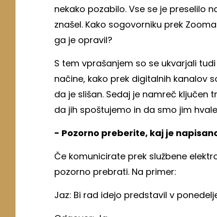
nekako pozabilo. Vse se je preselilo n
znašel. Kako sogovorniku prek Zooma p
ga je opravil?
S tem vprašanjem so se ukvarjali tudi na
načine, kako prek digitalnih kanalov 
da je slišan. Sedaj je namreč ključen
da jih spoštujemo in da smo jim hvalež
- Pozorno preberite, kaj je napisan
Če komunicirate prek službene elekt
pozorno prebrati. Na primer:
Jaz: Bi rad idejo predstavil v ponedelje