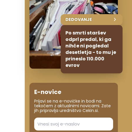
DEDOVANJE
Po smrti staršev
odprl predal, ki ga
nihče ni pogledal
desetletja - to mu je
prineslo 110.000
evrov
E-novice
Prijavi se na e-novičke in bodi na
tekočem z aktualnimi novicami. Zate
jih pripravlja uredništvo Cekin.si.