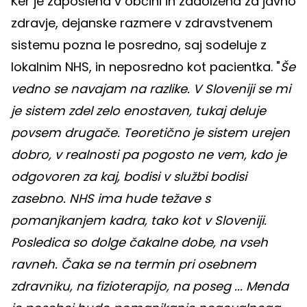
Ker je zaposlena v občini in zadolžena za javno
zdravje, dejanske razmere v zdravstvenem
sistemu pozna le posredno, saj sodeluje z
lokalnim NHS, in neposredno kot pacientka. "
Še
vedno se navajam na razlike. V Sloveniji se mi
je sistem zdel zelo enostaven, tukaj deluje
povsem drugače. Teoretično je sistem urejen
dobro, v realnosti pa pogosto ne vem, kdo je
odgovoren za kaj, bodisi v službi bodisi
zasebno. NHS ima hude težave s
pomanjkanjem kadra, tako kot v Sloveniji.
Posledica so dolge čakalne dobe, na vseh
ravneh. Čaka se na termin pri osebnem
zdravniku, na fizioterapijo, na poseg ... Menda