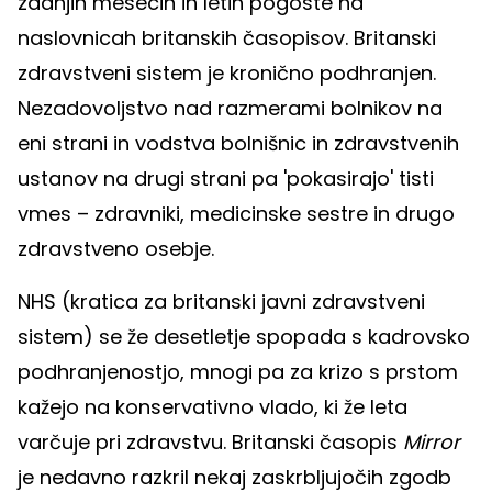
zadnjih mesecih in letih pogoste na
naslovnicah britanskih časopisov. Britanski
zdravstveni sistem je kronično podhranjen.
Nezadovoljstvo nad razmerami bolnikov na
eni strani in vodstva bolnišnic in zdravstvenih
ustanov na drugi strani pa 'pokasirajo' tisti
vmes – zdravniki, medicinske sestre in drugo
zdravstveno osebje.
NHS (kratica za britanski javni zdravstveni
sistem) se že desetletje spopada s kadrovsko
podhranjenostjo, mnogi pa za krizo s prstom
kažejo na konservativno vlado, ki že leta
varčuje pri zdravstvu. Britanski časopis
Mirror
je nedavno razkril nekaj zaskrbljujočih zgodb