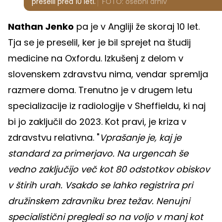
preselil pred 10 leti.
FOTO: osebni arhiv
Nathan Jenko
pa je v Angliji že skoraj 10 let.
Tja se je preselil, ker je bil sprejet na študij
medicine na Oxfordu. Izkušenj z delom v
slovenskem zdravstvu nima, vendar spremlja
razmere doma. Trenutno je v drugem letu
specializacije iz radiologije v Sheffieldu, ki naj
bi jo zaključil do 2023. Kot pravi, je kriza v
zdravstvu relativna. "
Vprašanje je, kaj je
standard za primerjavo. Na urgencah še
vedno zaključijo več kot 80 odstotkov obiskov
v štirih urah. Vsakdo se lahko registrira pri
družinskem zdravniku brez težav. Nenujni
specialistični pregledi so na voljo v manj kot