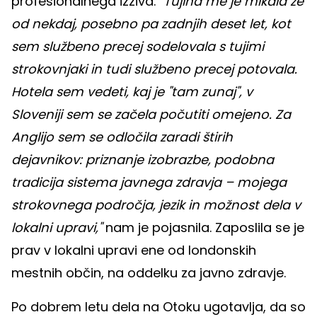
profesionalnega izziva. "
Tujina me je mikala že
od nekdaj, posebno pa zadnjih deset let, kot
sem službeno precej sodelovala s tujimi
strokovnjaki in tudi službeno precej potovala.
Hotela sem vedeti, kaj je "tam zunaj", v
Sloveniji sem se začela počutiti omejeno. Za
Anglijo sem se odločila zaradi štirih
dejavnikov: priznanje izobrazbe, podobna
tradicija sistema javnega zdravja – mojega
strokovnega področja, jezik in možnost dela v
lokalni upravi,"
nam je pojasnila. Zaposlila se je
prav v lokalni upravi ene od londonskih
mestnih občin, na oddelku za javno zdravje.
Po dobrem letu dela na Otoku ugotavlja, da so