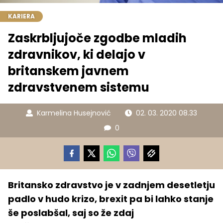
KARIERA
Zaskrbljujoče zgodbe mladih
zdravnikov, ki delajo v
britanskem javnem
zdravstvenem sistemu
Karmelina Husejnović
02. 03. 2020 08.33
0
Britansko zdravstvo je v zadnjem desetletju
padlo v hudo krizo, brexit pa bi lahko stanje
še poslabšal, saj so že zdaj