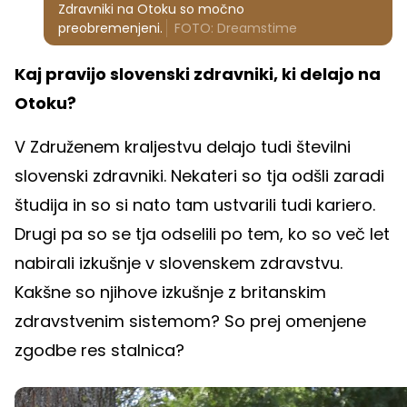
Zdravniki na Otoku so močno
preobremenjeni.
FOTO: Dreamstime
Kaj pravijo slovenski zdravniki, ki delajo na
Otoku?
V Združenem kraljestvu delajo tudi številni
slovenski zdravniki. Nekateri so tja odšli zaradi
študija in so si nato tam ustvarili tudi kariero.
Drugi pa so se tja odselili po tem, ko so več let
nabirali izkušnje v slovenskem zdravstvu.
Kakšne so njihove izkušnje z britanskim
zdravstvenim sistemom? So prej omenjene
zgodbe res stalnica?