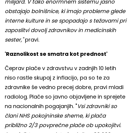
milijard. V tako enormnem sistemu jasno
obstajajo bolnišnice, ki imajo probleme glede
interne kulture in se spopadajo s težavami pri
zaposlitvi dovolj zdravnikov in medicinskih
sester,"
pravi.
'Raznolikost se smatra kot prednost'
Čeprav plače v zdravstvu v zadnjih 10 letih
niso rastle skupaj z inflacijo, pa so te za
zdravnike še vedno precej dobre, pravi mladi
radiolog. Plače so javno objavljene in sprejete
na nacionalnih pogajanjih. "
Vsi zdravniki so
člani NHS pokojninske sheme, ki plača
približno 2/3 povprečne plače ob upokojitvi.