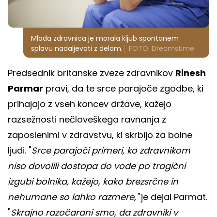
Mlada zdravnica je morala kljub spontanem
splavu nadaljevati z delom.
FOTO: Dreamstime
Predsednik britanske zveze zdravnikov
Rinesh
Parmar
pravi, da te srce parajoče zgodbe, ki
prihajajo z vseh koncev države, kažejo
razsežnosti nečloveškega ravnanja z
zaposlenimi v zdravstvu, ki skrbijo za bolne
ljudi. "
Srce parajoči primeri, ko zdravnikom
niso dovolili dostopa do vode po tragični
izgubi bolnika, kažejo, kako brezsrčne in
nehumane so lahko razmere,"
je dejal Parmat.
"
Skrajno razočarani smo, da zdravniki v