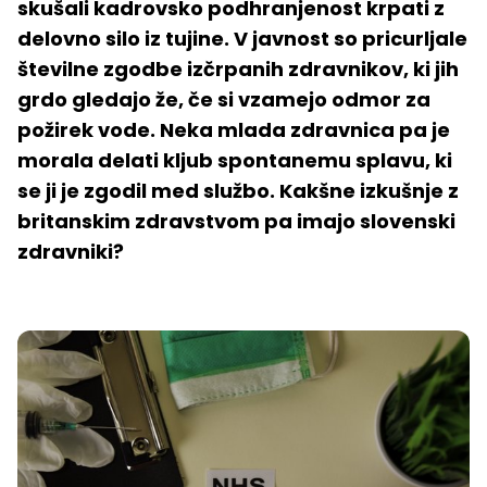
skušali kadrovsko podhranjenost krpati z
delovno silo iz tujine. V javnost so pricurljale
številne zgodbe izčrpanih zdravnikov, ki jih
grdo gledajo že, če si vzamejo odmor za
požirek vode. Neka mlada zdravnica pa je
morala delati kljub spontanemu splavu, ki
se ji je zgodil med službo. Kakšne izkušnje z
britanskim zdravstvom pa imajo slovenski
zdravniki?