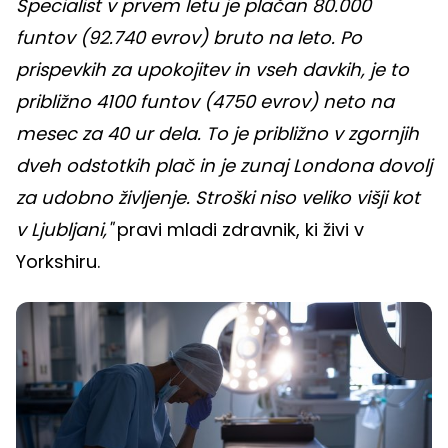
Specialist v prvem letu je plačan 80.000
funtov (92.740 evrov) bruto na leto. Po
prispevkih za upokojitev in vseh davkih, je to
približno 4100 funtov (4750 evrov) neto na
mesec za 40 ur dela. To je približno v zgornjih
dveh odstotkih plač in je zunaj Londona dovolj
za udobno življenje. Stroški niso veliko višji kot
v Ljubljani,"
pravi mladi zdravnik, ki živi v
Yorkshiru.