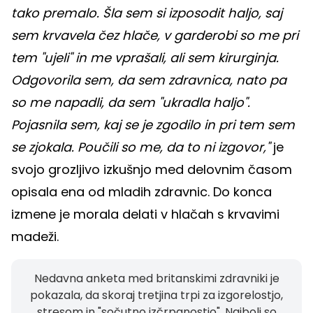
tako premalo. Šla sem si izposodit haljo, saj
sem krvavela čez hlače, v garderobi so me pri
tem "ujeli" in me vprašali, ali sem kirurginja.
Odgovorila sem, da sem zdravnica, nato pa
so me napadli, da sem "ukradla haljo".
Pojasnila sem, kaj se je zgodilo in pri tem sem
se zjokala. Poučili so me, da to ni izgovor,"
je
svojo grozljivo izkušnjo med delovnim časom
opisala ena od mladih zdravnic. Do konca
izmene je morala delati v hlačah s krvavimi
madeži.
Nedavna anketa med britanskimi zdravniki je
pokazala, da skoraj tretjina trpi za izgorelostjo,
stresom in "sočutno izčrpanostjo". Najbolj so