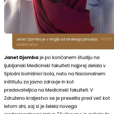
Janet Djomba je v Angliji od lanskega januarja.
FOTO:
osebni arhiv
Janet Djomba
je po končanem študiju na
ljubljanski Medicinski fakulteti najprej delala v
Splošni bolnišnici Izola, nato na Nacionalnem
inštitutu za javno zdravje in kot
predavateljica na Medicinski fakulteti. V
Združeno kraljestvo se je preselila pred več kot
letom dni, saj si je želela novega