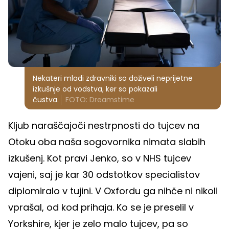
Nekateri mladi zdravniki so doživeli neprijetne
izkušnje od vodstva, ker so pokazali
čustva.
FOTO: Dreamstime
Kljub naraščajoči nestrpnosti do tujcev na
Otoku oba naša sogovornika nimata slabih
izkušenj. Kot pravi Jenko, so v NHS tujcev
vajeni, saj je kar 30 odstotkov specialistov
diplomiralo v tujini. V Oxfordu ga nihče ni nikoli
vprašal, od kod prihaja. Ko se je preselil v
Yorkshire, kjer je zelo malo tujcev, pa so