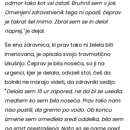
odmor tako kot vsi ostali. Bruhnil sem v jok.
Omenjeni zdravstvenik tega ni opazil, čeprav
je takrat šel mimo. Zbral sem se in delal
naprej,"
je dejal.
Še ena zdravnica, ki prav tako ni želela biti
imenovana, je opisala svojo travmatično
izkušnjo. Čeprav je bila noseča, so ji na
urgenci, kjer je delala, odvzeli stol, češ da
bolniki ne marajo videti, da zdravniki sedijo.
"
Delala sem 15 ur zapored, ne da bi se usedla,
medtem ko sem bila noseča. Prav tako nam
niso pustili, da gremo po vodo. Ob koncu
izmene sem omedlela sredi oddelka, bila sem
na smrt prestrašena. Nato so se name pred