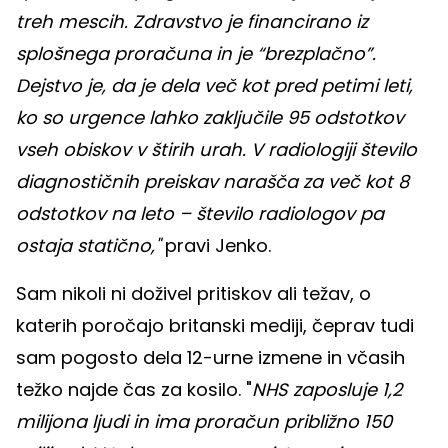
treh mescih. Zdravstvo je financirano iz
splošnega proračuna in je “brezplačno”.
Dejstvo je, da je dela več kot pred petimi leti,
ko so urgence lahko zaključile 95 odstotkov
vseh obiskov v štirih urah. V radiologiji število
diagnostičnih preiskav narašča za več kot 8
odstotkov na leto – število radiologov pa
ostaja statično,"
pravi Jenko.
Sam nikoli ni doživel pritiskov ali težav, o
katerih poročajo britanski mediji, čeprav tudi
sam pogosto dela 12-urne izmene in včasih
težko najde čas za kosilo. "
NHS zaposluje 1,2
milijona ljudi in ima proračun približno 150