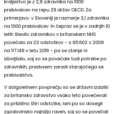
kraljestvo je z 2,9 zdravnika na 1000
prebivalcev na repu 29 držav OECD. Za
primerjavo: v Sloveniji je razmerje 3,1 zdravnika
na 1000 prebivalcev. In čeprav se je v zadnjih 10
letih število zdravnikov v britanskem NHS
povečalo za 23 odstotkov – s 95.602 v 2009
na 117.149 v letu 2019 – pa se stanje ni
izboljšalo, saj so se povečale tudi potrebe po
zdravnikih, predvsem zaradi starajočega se
prebivalstva.
V dolgoletnem povprečju so se državni izdatki
za britansko zdravstvo vsako leto povečevali
za približno štiri odstotke, lani pa so dosegli
zgodovinsko najnižjo raven, saj so se povečali