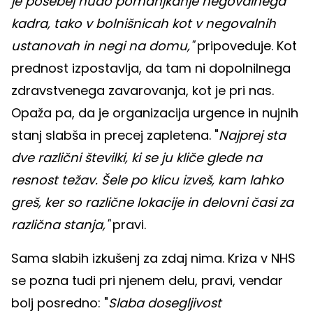
je posebej hudo pomanjkanje negovalnega
kadra, tako v bolnišnicah kot v negovalnih
ustanovah in negi na domu,"
pripoveduje. Kot
prednost izpostavlja, da tam ni dopolnilnega
zdravstvenega zavarovanja, kot je pri nas.
Opaža pa, da je organizacija urgence in nujnih
stanj slabša in precej zapletena. "
Najprej sta
dve različni številki, ki se ju kliče glede na
resnost težav. Šele po klicu izveš, kam lahko
greš, ker so različne lokacije in delovni časi za
različna stanja,"
pravi.
Sama slabih izkušenj za zdaj nima. Kriza v NHS
se pozna tudi pri njenem delu, pravi, vendar
bolj posredno: "
Slaba dosegljivost