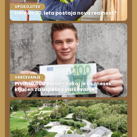
UPOKOJITEV
Delo do 70. leta postaja nova realnost?
VARČEVANJE
Prvih 10.000 evrov - zakaj je ta znesek
ključen za uspešno varčevanje?