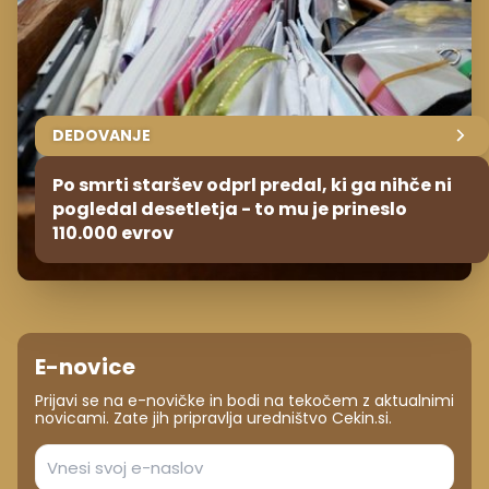
DEDOVANJE
Po smrti staršev odprl predal, ki ga nihče ni
pogledal desetletja - to mu je prineslo
110.000 evrov
E-novice
Prijavi se na e-novičke in bodi na tekočem z aktualnimi
novicami. Zate jih pripravlja uredništvo Cekin.si.