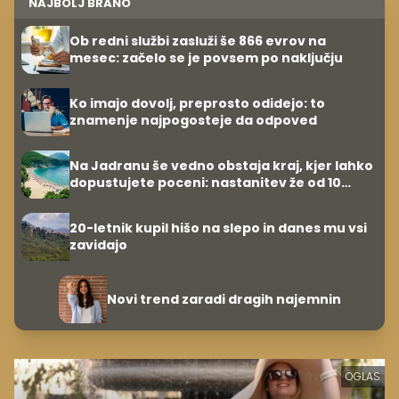
NAJBOLJ BRANO
Ob redni službi zasluži še 866 evrov na
mesec: začelo se je povsem po naključju
Ko imajo dovolj, preprosto odidejo: to
znamenje najpogosteje da odpoved
Na Jadranu še vedno obstaja kraj, kjer lahko
dopustujete poceni: nastanitev že od 10
evrov, kosilo za pet evrov
20-letnik kupil hišo na slepo in danes mu vsi
zavidajo
Novi trend zaradi dragih najemnin
OGLAS