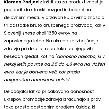
Klemen Podjed
z Inštituta za produktivnost je
poudaril, da stroški nezgod in bolezni na
delovnem mestu v državah EU okvirno znašajo
tri odstotke bruto družbenega proizvoda, kar v
Sloveniji znese okoli 1650 evrov na
zaposlenega letno. Na ukrepe za izboljšanje
zdravja pri delu je treba tako po njegovih
besedah gledati kot na "
donosno naložbo, ki v
nekaj letih povrne od 2,5 do 4,8 evra na vložen
evro, kar je bistveno več, kot znaša
dolgoročna donosnost delnic
".
Delodajalci lahko pričakovano donosnost
ukrepov promocije zdravja izračunajo s prav
tako prosto dostopnim orodjem Kaldoz, ki