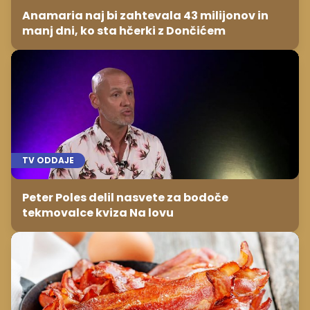
Anamaria naj bi zahtevala 43 milijonov in
manj dni, ko sta hčerki z Dončićem
TV ODDAJE
Peter Poles delil nasvete za bodoče
tekmovalce kviza Na lovu