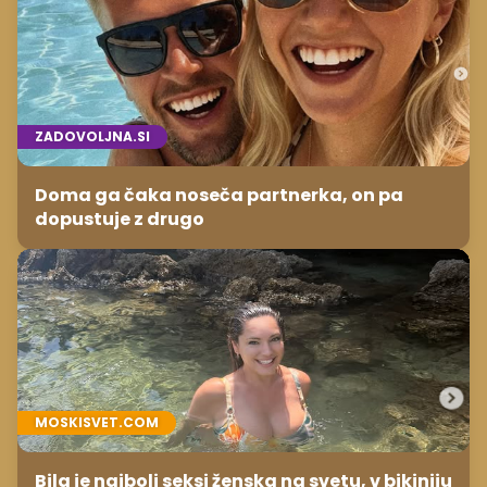
ZADOVOLJNA.SI
Doma ga čaka noseča partnerka, on pa
dopustuje z drugo
MOSKISVET.COM
Bila je najbolj seksi ženska na svetu, v bikiniju