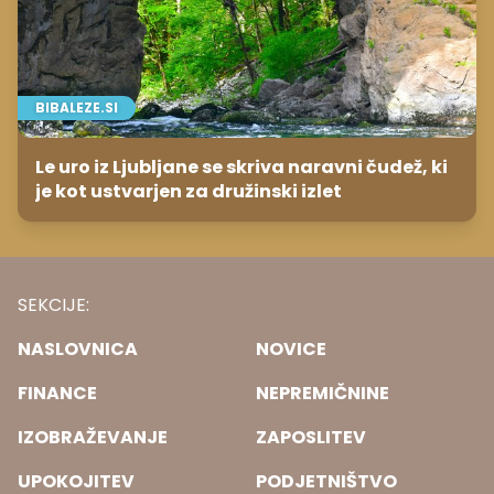
BIBALEZE.SI
Le uro iz Ljubljane se skriva naravni čudež, ki
je kot ustvarjen za družinski izlet
SEKCIJE:
NASLOVNICA
NOVICE
FINANCE
NEPREMIČNINE
IZOBRAŽEVANJE
ZAPOSLITEV
UPOKOJITEV
PODJETNIŠTVO