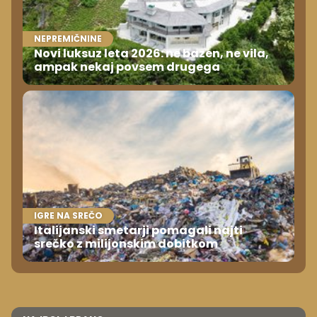
NEPREMIČNINE
Novi luksuz leta 2026: ne bazen, ne vila,
ampak nekaj povsem drugega
IGRE NA SREČO
Italijanski smetarji pomagali najti
srečko z milijonskim dobitkom