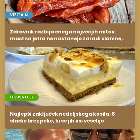
VIZITA.SI
Zdravnik razbija enega največjih mitov:
mastna jetra ne nastanejo zaradi slanine,
temveč zaradi živila, ki ga imamo vsi radi
OKUSNO.JE
Najlepši zaključek nedeljskega kosila: 8
sladic brez peke, ki se jih vsi veselijo