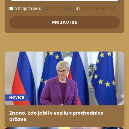
Strinjam se s
splošnimi pogoji
in
politiko zasebnosti
.
PRIJAVI SE
NOVICE
Znano, kdo je bil v vozilu s predsednico
države