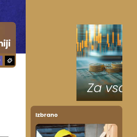
iji
Izbrano