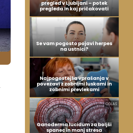
pregled v Ljubljani – potek
pregleda in kaj pričakovati
Se vam pogosto pojavi herpes
na ustnici?
Najpogostejša vprašanja v
povezavi z zobnimi luskami in
v
zobnimi prevlekami
OGLAS
Ganoderma lucidum za boljši
spanec in manj stresa