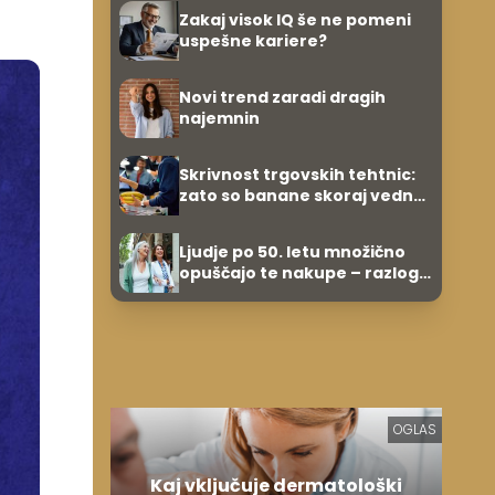
Zakaj visok IQ še ne pomeni
uspešne kariere?
Novi trend zaradi dragih
najemnin
Skrivnost trgovskih tehtnic:
zato so banane skoraj vedno
prve na seznamu
Ljudje po 50. letu množično
opuščajo te nakupe – razlog
je presenetljiv
OGLAS
Kaj vključuje dermatološki