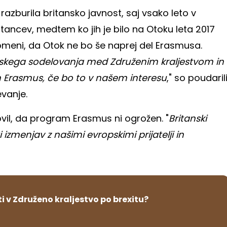
azburila britansko javnost, saj vsako leto v
itancev, medtem ko jih je bilo na Otoku leta 2017
pomeni, da Otok ne bo še naprej del Erasmusa.
skega sodelovanja med Združenim kraljestvom in
 Erasmus, če bo to v našem interesu
," so poudaril
vanje.
vil, da program Erasmus ni ogrožen. "
Britanski
 izmenjav z našimi evropskimi prijatelji in
 v Združeno kraljestvo po brexitu?