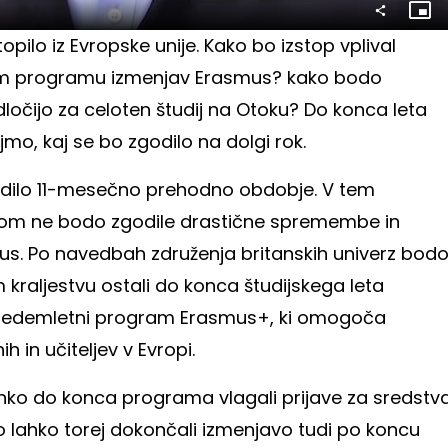
Slik
v
topilo iz Evropske unije. Kako bo izstop vplival
sliki
em programu izmenjav Erasmus? kako bodo
dločijo za celoten študij na Otoku? Do konca leta
mo, kaj se bo zgodilo na dolgi rok.
sledilo 11-mesečno prehodno obdobje. V tem
kom ne bodo zgodile drastične spremembe in
us. Po navedbah združenja britanskih univerz bod
 kraljestvu ostali do konca študijskega leta
i sedemletni program Erasmus+, ki omogoča
 in učiteljev v Evropi.
ahko do konca programa vlagali prijave za sredstv
o lahko torej dokončali izmenjavo tudi po koncu