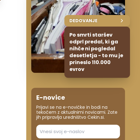
DEDOVANJE
Po smrti staršev
odprl predal, ki ga
nihče ni pogledal
desetletja - to mu je
prineslo 110.000
evrov
E-novice
Prijavi se na e-novičke in bodi na
tekočem z aktualnimi novicami. Zate
jih pripravlja uredništvo Cekin.si.