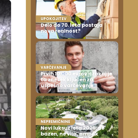
UPOKOJITEV
Delo do 70. leta postaja
nova realnost?
VARČEVANJE
Prvih 10.000 evrov - zakaj je
ta znesek ključen za
uspešno varčevanje?
NEPREMIČNINE
Novi luksuz leta 2026: ne
bazen, ne vila, ampak