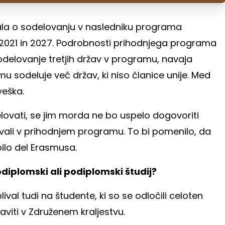
ala o sodelovanju v nasledniku programa
2021 in 2027. Podrobnosti prihodnjega programa
sodelovanje tretjih držav v programu, navaja
mu sodeluje več držav, ki niso članice unije. Med
veška.
elovati, se jim morda ne bo uspelo dogovoriti
ali v prihodnjem programu. To bi pomenilo, da
bilo del Erasmusa.
odiplomski ali podiplomski študij?
val tudi na študente, ki so se odločili celoten
aviti v Združenem kraljestvu.