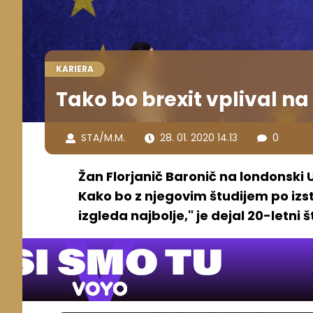
KARIERA
Tako bo brexit vplival na 
STA/M.M.
28. 01. 2020 14.13
0
Žan Florjanič Baronič na londonski 
Kako bo z njegovim študijem po izs
izgleda najbolje," je dejal 20-letni