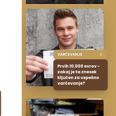
i
VARČEVANJE
Prvih 10.000 evrov -
zakaj je ta znesek
ključen za uspešno
varčevanje?