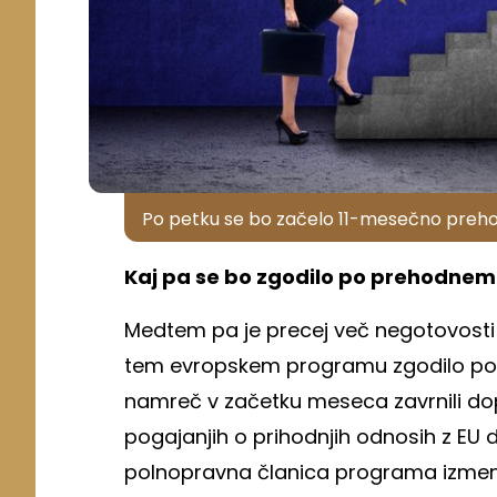
Po petku se bo začelo 11-mesečno prehod
Kaj pa se bo zgodilo po prehodne
Medtem pa je precej več negotovosti 
tem evropskem programu zgodilo po 
namreč v začetku meseca zavrnili dopo
pogajanjih o prihodnjih odnosih z EU 
polnopravna članica programa izmen