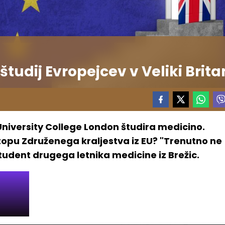
študij Evropejcev v Veliki Britan
University College London študira medicino.
topu Združenega kraljestva iz EU? "Trenutno ne
 študent drugega letnika medicine iz Brežic.