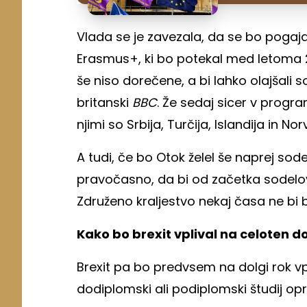
Vlada se je zavezala, da se bo pogaj
Erasmus+, ki bo potekal med letoma 
še niso dorečene, a bi lahko olajšali 
britanski
BBC
. Že sedaj sicer v progra
njimi so Srbija, Turčija, Islandija in Nor
A tudi, če bo Otok želel še naprej sod
pravočasno, da bi od začetka sodelov
Združeno kraljestvo nekaj časa ne bi 
Kako bo brexit vplival na celoten d
Brexit pa bo predvsem na dolgi rok vpli
dodiplomski ali podiplomski študij opr