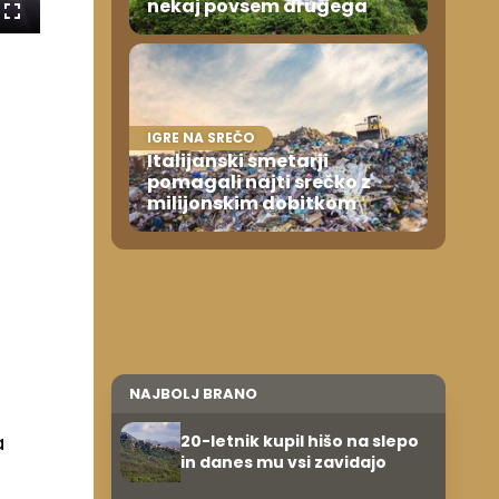
nekaj povsem drugega
a
Celozaslonski
način
IGRE NA SREČO
Italijanski smetarji
pomagali najti srečko z
milijonskim dobitkom
o
NAJBOLJ BRANO
a
20-letnik kupil hišo na slepo
in danes mu vsi zavidajo