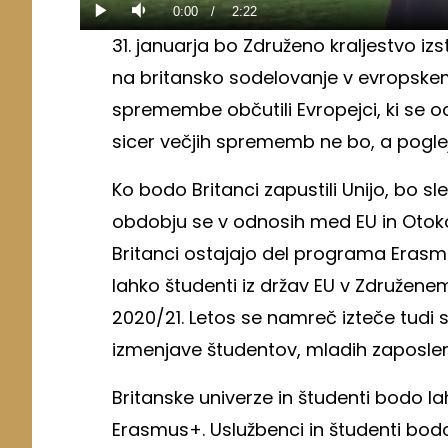
6.98%
Current
0:00
/
Duration
2:22
Predvajaj
Tiho
31. januarja bo Združeno kraljestvo izs
Time
na britansko sodelovanje v evropsk
spremembe občutili Evropejci, ki se o
sicer večjih sprememb ne bo, a poglej
Ko bodo Britanci zapustili Unijo, bo 
obdobju se v odnosih med EU in Oto
Britanci ostajajo del programa Erasm
lahko študenti iz držav EU v Združenem
2020/21. Letos se namreč izteče tud
izmenjave študentov, mladih zaposlenih
Britanske univerze in študenti bodo l
Erasmus+. Uslužbenci in študenti bod