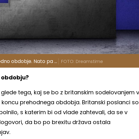
no obdobje. Nato pa ...
FOTO: Dreamstime
m obdobju?
glede tega, kaj se bo z britanskim sodelovanjem 
koncu prehodnega obdobja. Britanski poslanci so
lnilo, s katerim bi od vlade zahtevali, da se v
dogovori, da bo po brexitu država ostala
jav.