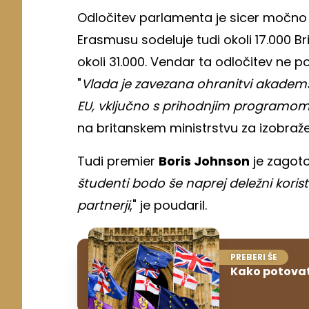
Odločitev parlamenta je sicer močno r
Erasmusu sodeluje tudi okoli 17.000 Br
okoli 31.000. Vendar ta odločitev ne 
"
Vlada je zavezana ohranitvi akadem
EU, vključno s prihodnjim programom
na britanskem ministrstvu za izobraže
Tudi premier
Boris Johnson
je zagoto
študenti bodo še naprej deležni koristi
partnerji
," je poudaril.
PREBERI ŠE
Kako potovati