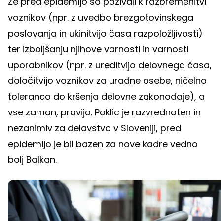
Že pred epidemijo so pozivali k razbremenitvi
voznikov (npr. z uvedbo brezgotovinskega
poslovanja in ukinitvijo časa razpoložljivosti)
ter izboljšanju njihove varnosti in varnosti
uporabnikov (npr. z ureditvijo delovnega časa,
določitvijo voznikov za uradne osebe, ničelno
toleranco do kršenja delovne zakonodaje), a
vse zaman, pravijo. Poklic je razvrednoten in
nezanimiv za delavstvo v Sloveniji, pred
epidemijo je bil bazen za nove kadre vedno
bolj Balkan.