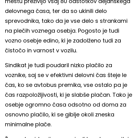
mestu preživijo vsaj 80 odstotkov dejanskega
delovnega časa, ter da so ukinili delo
sprevodnika, tako da je vse delo s strankami
na plečih voznega osebja. Pogosto je tudi
vozno osebje edino, ki je zadolženo tudi za
čistočo in varnost v vozilu.
Sindikat je tudi poudaril nizko plačilo za
voznike, saj se v efektivni delovni čas šteje le
čas, ko se avtobus premika, vse ostalo pa je
čas razpoložljivosti, ki je slabše plačan. Tako je
osebje ogromno časa odsotno od doma za
osnovno plačilo, ki se giblje okoli zneska
minimalne plače.