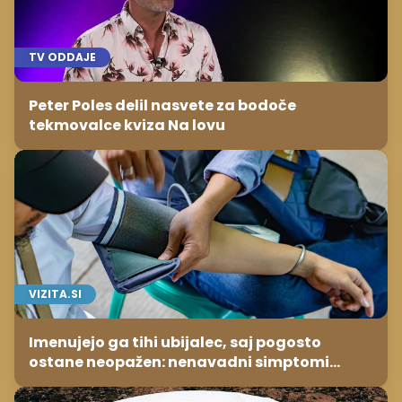
TV ODDAJE
Peter Poles delil nasvete za bodoče
tekmovalce kviza Na lovu
VIZITA.SI
Imenujejo ga tihi ubijalec, saj pogosto
ostane neopažen: nenavadni simptomi
visokega holesterola