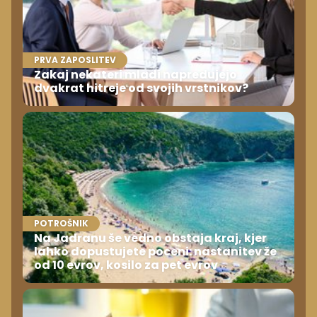
PRVA ZAPOSLITEV
Zakaj nekateri mladi napredujejo
dvakrat hitreje od svojih vrstnikov?
POTROŠNIK
Na Jadranu še vedno obstaja kraj, kjer
lahko dopustujete poceni: nastanitev že
od 10 evrov, kosilo za pet evrov