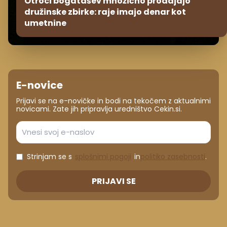
Otroci bogatašev množično prodajajo
družinske zbirke: raje imajo denar kot
umetnine
E-novice
Prijavi se na e-novičke in bodi na tekočem z aktualnimi
novicami. Zate jih pripravlja uredništvo Cekin.si.
Strinjam se s
splošnimi pogoji
in
politiko zasebnosti
.
PRIJAVI SE