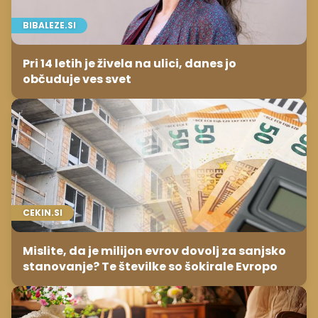
BIBALEZE.SI
Pri 14 letih je živela na ulici, danes jo
občuduje ves svet
CEKIN.SI
Mislite, da je milijon evrov dovolj za sanjsko
stanovanje? Te številke so šokirale Evropo