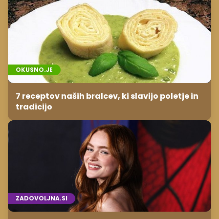
OKUSNO.JE
7 receptov naših bralcev, ki slavijo poletje in
tradicijo
ZADOVOLJNA.SI