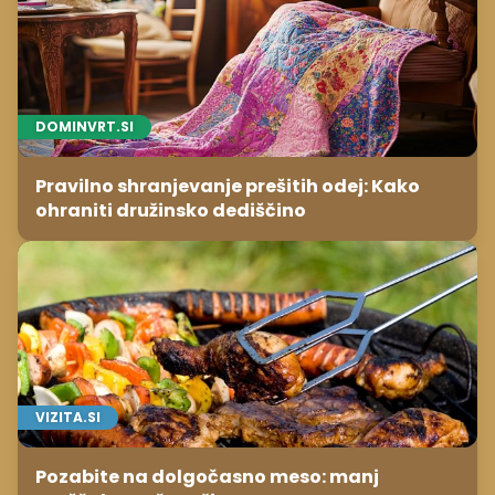
DOMINVRT.SI
Pravilno shranjevanje prešitih odej: Kako
ohraniti družinsko dediščino
VIZITA.SI
Pozabite na dolgočasno meso: manj