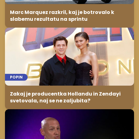
Marc Marquez razkril, kaj je botrovalo k
slabemu rezultatu na sprintu
POPIN
Zakaj je producentka Hollandu in Zendayi
svetovala, naj se ne zaljubita?