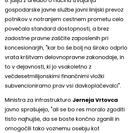
8. julija z uredbo o načinu izvajanja
gospodarske javne službe javni linijski prevoz
potnikov v notranjem cestnem prometu celo
povečala standard dostopnosti, a brez
zadostne pravne zaščite zaposlenih pri
koncesionarjih, "kar bo še bolj na široko odprlo
vrata kršitvam delovnopravne zakonodaje, in
to v dejavnosti, ki jo vsakoletno z
večdesetmilijonskimi finančnimi vložki
subvencioniramo prav vsi davkoplačevalci".
Ministra za infrastrukturo
Jerneja Vrtovca
javno sprašujejo, "ali se bo res moralo zgoditi
tisto najhujše, da se boste končno zganili in
omogočili tako voznemu osebju kot