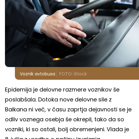
Voznik avtobusa
FOTO: iStock
Epidemija je delovne razmere voznikov še
poslabšala. Dotoka nove delovne sile z
Balkana ni več, v času zaprtja dejavnosti se je
odliv voznega osebja še okrepil, tako da so
vozniki, ki so ostali, bolj obremenjeni. Vlada je