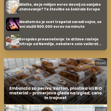
Mislite, da je milijon evrov dovolj za sanjsko
stanovanje? Te številke so šokirale Evropo
Medtem ko je svet trepetal zaradi vojne, so
oni služili 600.000 evrov na minuto
Evropsko presenečenje: te države rastejo
hitreje od Nemčije, nekatere celo večkrat
hitreje
OGLAS
Embalaža za pecivo: karton, plastika ali BIO
material – primerjava glede na izgled, ceno
in trajnost
OGLAS