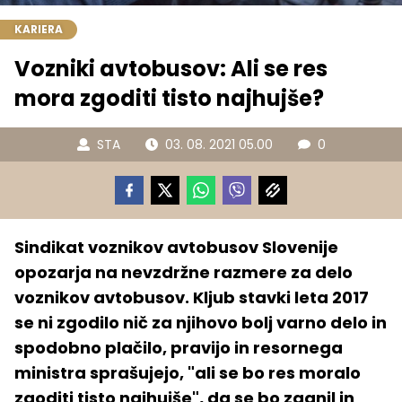
KARIERA
Vozniki avtobusov: Ali se res
mora zgoditi tisto najhujše?
STA
03. 08. 2021 05.00
0
Sindikat voznikov avtobusov Slovenije
opozarja na nevzdržne razmere za delo
voznikov avtobusov. Kljub stavki leta 2017
se ni zgodilo nič za njihovo bolj varno delo in
spodobno plačilo, pravijo in resornega
ministra sprašujejo, "ali se bo res moralo
zgoditi tisto najhujše", da se bo zganil in