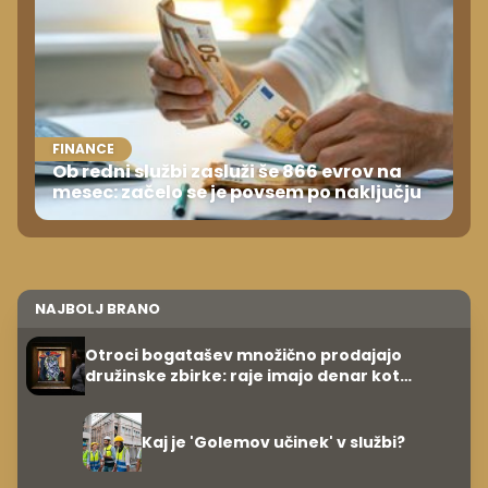
FINANCE
Ob redni službi zasluži še 866 evrov na
mesec: začelo se je povsem po naključju
NAJBOLJ BRANO
Otroci bogatašev množično prodajajo
družinske zbirke: raje imajo denar kot
umetnine
Kaj je 'Golemov učinek' v službi?