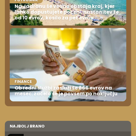
Na Jadranu še vedno obstaja kraj, kjer
lahko dopustujete poceni: nastanitev že
od 10 evrov, kosilo za pet evrov
FINANCE
Ob redni službi zasluži še 866 evrov na
mesec: začelo se je povsem po naključju
NAJBOLJ BRANO