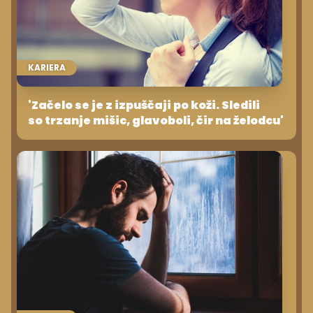
KARIERA
'Začelo se je z izpuščaji po koži. Sledili
so trzanje mišic, glavoboli, čir na želodcu'