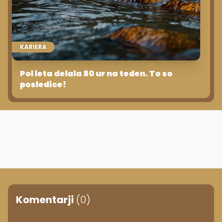
KARIERA
Pol leta delala 80 ur na teden. To so
posledice!
Komentarji
(0)