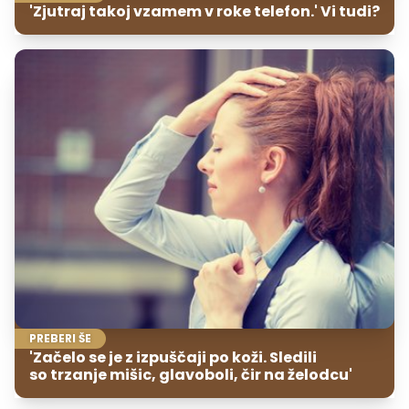
'Zjutraj takoj vzamem v roke telefon.' Vi tudi?
PREBERI ŠE
'Začelo se je z izpuščaji po koži. Sledili
so trzanje mišic, glavoboli, čir na želodcu'