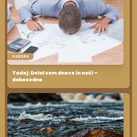
KARIERA
Tadej: Delal sem dneve in noči –
dobesedno