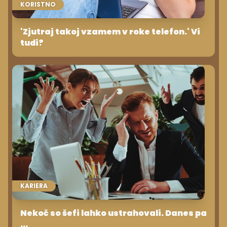
KORISTNO
'Zjutraj takoj vzamem v roke telefon.' Vi
tudi?
KARIERA
Nekoč so šefi lahko ustrahovali. Danes pa
...