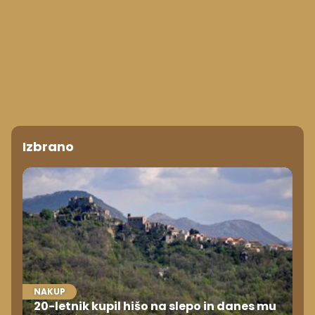
Izbrano
NAKUP
20-letnik kupil hišo na slepo in danes mu