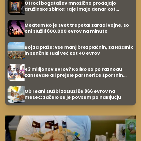
Otroci bogatašev množično prodajajo
družinske zbirke: raje imajo denar kot
umetnine
Medtem ko je svet trepetal zaradi vojne, so
oni služili 600.000 evrov na minuto
Boj za plaže: vse manj brezplačnih, za ležalnik
in senčnik tudi več kot 40 evrov
43 milijonov evrov? Koliko so po razhodu
zahtevale ali prejele partnerice športnih
zvezdnikov
Ob redni službi zasluži še 866 evrov na
mesec: začelo se je povsem po naključju