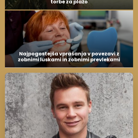
torbe za plažo
Najpogostejša vprašanja v povezavi z
zobnimi luskami in zobnimi prevlekami