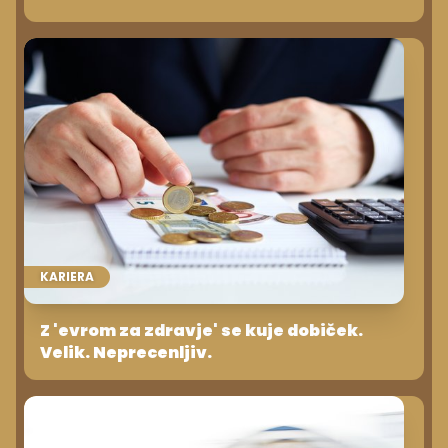
KARIERA
Z 'evrom za zdravje' se kuje dobiček.
Velik. Neprecenljiv.