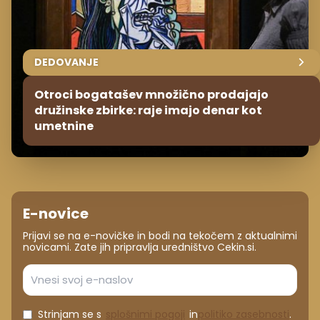
DEDOVANJE
Otroci bogatašev množično prodajajo
družinske zbirke: raje imajo denar kot
umetnine
E-novice
Prijavi se na e-novičke in bodi na tekočem z aktualnimi
novicami. Zate jih pripravlja uredništvo Cekin.si.
Strinjam se s
splošnimi pogoji
in
politiko zasebnosti
.