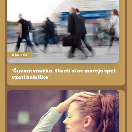
KARIERA
'Čuvam vnučka. Starši si ne morejo spet
vzeti bolniške'