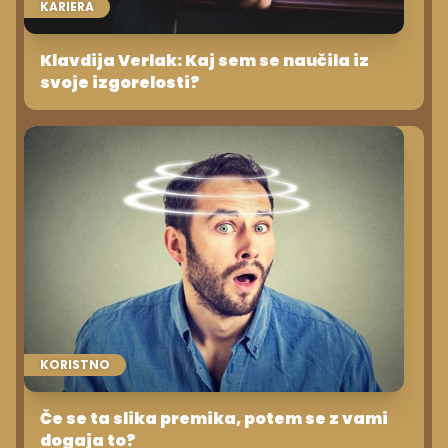
KARIERA
Klavdija Verlak: Kaj sem se naučila iz
svoje izgorelosti?
KORISTNO
Če se ta slika premika, potem se z vami
dogaja to?