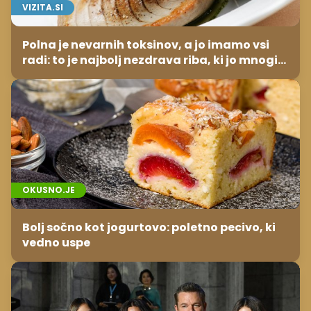
VIZITA.SI
Polna je nevarnih toksinov, a jo imamo vsi
radi: to je najbolj nezdrava riba, ki jo mnogi
redno uživajo
OKUSNO.JE
Bolj sočno kot jogurtovo: poletno pecivo, ki
vedno uspe