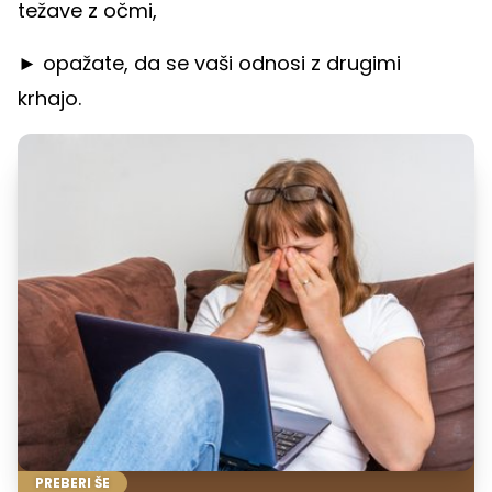
težave z očmi,
► opažate, da se vaši odnosi z drugimi
krhajo.
PREBERI ŠE