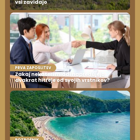
vsi zavidajo
PRVA ZAPOSLITEV
Zakaj nekateri mladi napredujejo
dvakrat hitreje od svojih vrstnikov?
POTROŠNIK