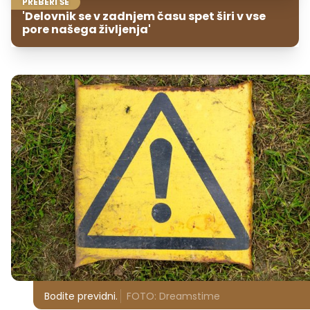
PREBERI ŠE
'Delovnik se v zadnjem času spet širi v vse
pore našega življenja'
Bodite previdni.
FOTO: Dreamstime