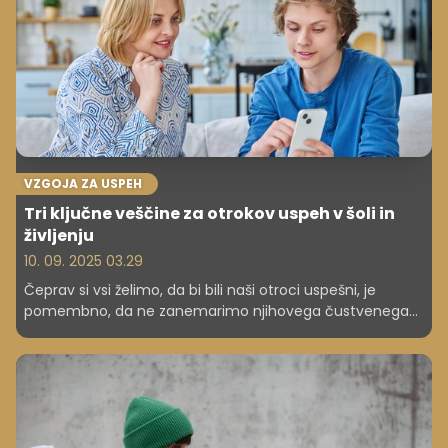
delež v povprečju višji kot v Sloveniji. Razlog?
VZGOJA ZA USPEH
Tri ključne veščine za otrokov uspeh v šoli in
življenju
10. 09. 2025 03.29
Čeprav si vsi želimo, da bi bili naši otroci uspešni, je
pomembno, da ne zanemarimo njihovega čustvenega
in duševnega zdravja.