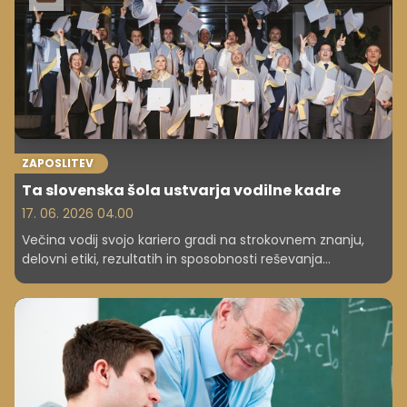
svetovne izobraževalne elite. A prav to se je zgodilo.
ZAPOSLITEV
Ta slovenska šola ustvarja vodilne kadre
17. 06. 2026 04.00
Večina vodij svojo kariero gradi na strokovnem znanju,
delovni etiki, rezultatih in sposobnosti reševanja
problemov. Prav te lastnosti jim omogočijo napredovanje
in prevzemanje vse večje odgovornosti. Vendar se na
določeni točki kariere zgodi zanimiva sprememba. Izzivi
niso več zgolj strokovni ali operativni. Postanejo širši,
kompleksnejši in pogosto tudi bolj nepredvidljivi.