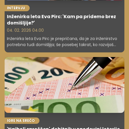
INTERVJU
Inženirka leta Eva Pirc: 'Kam pa pridemo brez
domišljije?'
04. 02. 2026 04.00
Inženirka leta Eva Pirc je prepričana, da je za inženirstvo
potrebna tudi domišljija; še posebej takrat, ko razvijaš
nekaj, česar "ni v učbeniku". Sodeluje pri projektih, ki
"potujejo" v vesolje, disleksijo pa danes razume kot
prednost pri reševanju problemov. Inženirstvo po njenem
ni nujno osem ur za računalnikom, mladi pa bi se s
tehniko morali srečati zgodaj in praktično, ne šele po
"naključju".
IGRE NA SREČO