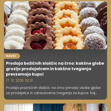
razumejo zahtevnejše vsebine, učitelju pa ostane več
časa za delo z njimi. Kako poteka pouk, kaj UI prinese v
razred, kje so meje ter kako dr. UKI uči kritično
razmišljanje in preudarno, etično rabo?
DAVKI
Prodaja božičnih slaščic na črno: kakšne globe
grozijo prodajalcem in kakšna tveganja
prevzemajo kupci
17. 12. 2025 03.31
Prodaja prazničnih slaščic na črno prinaša visoke globe
za prodajalce in zdravstvena tveganja za kupce. Kaj
nadzira FURS in kakšne so posledice? Predstavljamo tudi
primer iz Avstrije.