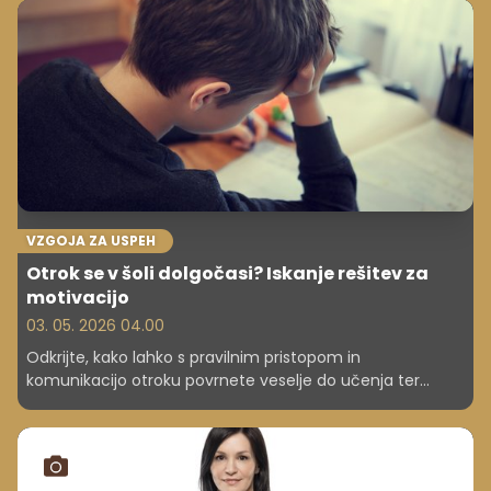
kandidatov. Stanje prijavljenih veliko sicer ne odstopa od
dosedanjih. Najpozneje do 29. maja bo znano, katere šole
bodo omejile vpis.
VZGOJA ZA USPEH
Otrok se v šoli dolgočasi? Iskanje rešitev za
motivacijo
03. 05. 2026 04.00
Odkrijte, kako lahko s pravilnim pristopom in
komunikacijo otroku povrnete veselje do učenja ter
preprečite apatijo v šoli.