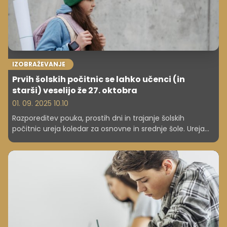
IZOBRAŽEVANJE
Prvih šolskih počitnic se lahko učenci (in
starši) veselijo že 27. oktobra
01. 09. 2025 10.10
Razporeditev pouka, prostih dni in trajanje šolskih
počitnic ureja koledar za osnovne in srednje šole. Ureja
tudi nekatere roke, denimo za obveščanje o učnem
uspehu in dosežkih učencev pri nacionalnem preverjanju
znanja ter za izdajo spričeval. Preverite pomembne
datume.