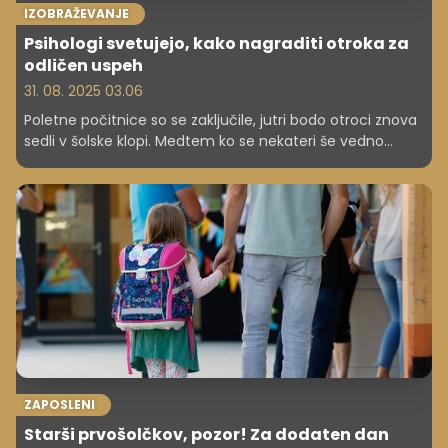
IZOBRAŽEVANJE
Psihologi svetujejo, kako nagraditi otroka za
odličen uspeh
31. 08. 2025 03.06
Poletne počitnice so se zaključile, jutri bodo otroci znova
sedli v šolske klopi. Medtem ko se nekateri še vedno
ponosni na dosežen uspeh v preteklem letu, se drugi že
sprašujejo, kako bo letos ter tudi, ali jih bodo starši za
dosežen uspeh nagradili le ob koncu šolskega leta ali
morda kat ob vsaki dobri oceni ... Če sploh.
ZAPOSLENI
Starši prvošolčkov, pozor! Za dodaten dan