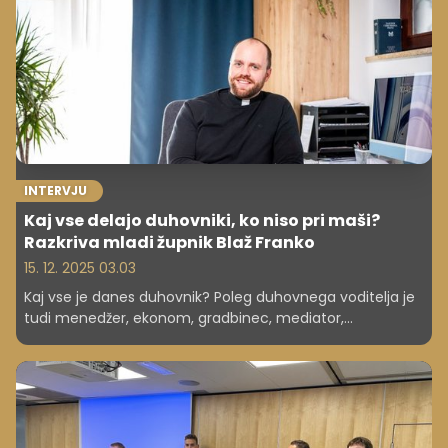
INTERVJU
Kaj vse delajo duhovniki, ko niso pri maši?
Razkriva mladi župnik Blaž Franko
15. 12. 2025 03.03
Kaj vse je danes duhovnik? Poleg duhovnega voditelja je
tudi menedžer, ekonom, gradbinec, mediator,
digitalizator in pravnik. "A najprej sem Blaž, potem župnik
in šele nato vse ostalo," pravi 33-letni Blaž Franko, ki v
Mirni Peči vodi eno od zelo dejavnih župnij v državi. V
intervjuju razkriva, kako je videti poklic, ki združuje vodenje
velike skupnosti, kompleksno upravljanje premoženja,
vsakodnevno pastoralno delo in življenje brez rednih