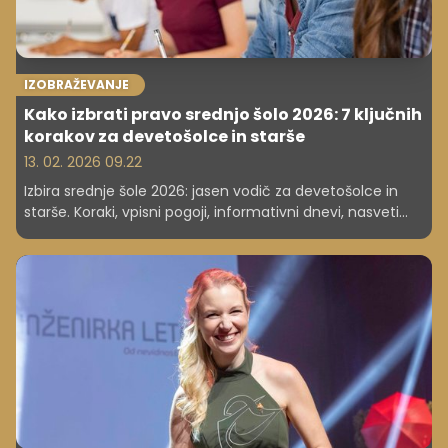
IZOBRAŽEVANJE
Kako izbrati pravo srednjo šolo 2026: 7 ključnih
korakov za devetošolce in starše
13. 02. 2026 09.22
Izbira srednje šole 2026: jasen vodič za devetošolce in
starše. Koraki, vpisni pogoji, informativni dnevi, nasveti
strokovnjakov in praktični primeri, kako najti pravo smer.