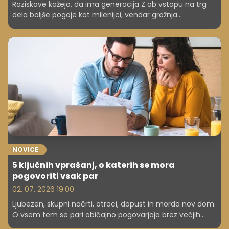
Raziskave kažejo, da ima generacija Z ob vstopu na trg
dela boljše pogoje kot milenijci, vendar grožnja
brezposelnosti in stagnacija še vedno obstajata.
NOVICE
5 ključnih vprašanj, o katerih se mora
pogovoriti vsak par
02. 07. 2026 19.00
Ljubezen, skupni načrti, otroci, dopust in morda nov dom.
O vsem tem se pari običajno pogovarjajo brez večjih
težav. Veliko težje pa je načeti vprašanje: Kaj bi se zgodilo,