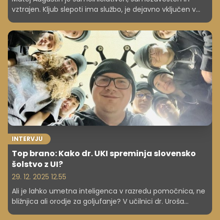
vztrajen. Kljub slepoti ima službo, je dejavno vključen v
družbo in živi izjemno polno življenje. Spremljajo ga
lokostrelstvo, airsoft, jahanje in harmonika – dejavnosti, ki
rušijo stereotipe, česa slepi in slabovidni zmorejo.
Njegovo vodilo "poskusi, saj nimaš ničesar za izgubiti" ne
velja le zanj, temveč tudi za druge slepe in slabovidne,
delodajalce in celotno družbo. Za vse.
INTERVJU
Top brano: Kako dr. UKI spreminja slovensko
šolstvo z UI?
29. 12. 2025 12.55
Ali je lahko umetna inteligenca v razredu pomočnica, ne
bližnjica ali orodje za goljufanje? V učilnici dr. Uroša
Ocepka je odgovor jasen "da", saj dijaki z njo hitreje