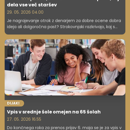
dela vse več staršev
29. 05. 2026 04.00
Je nagrajevanje otrok z denarjem za dobre ocene dobra
ideja ali dolgoročna past? Strokovnjaki razkrivajo, kaj s
tem sporočate svojim otrokom – in zakaj je lahko učinek
ravno obraten. Bi tudi vi plačali za petico? Preden se
odločite, preberite to.
DIJAKI
Vpis v srednje šole omejen na 65 šolah
27. 05. 2026 16.55
Do končnega roka za prenos prijav 6. maja se je za vpis v