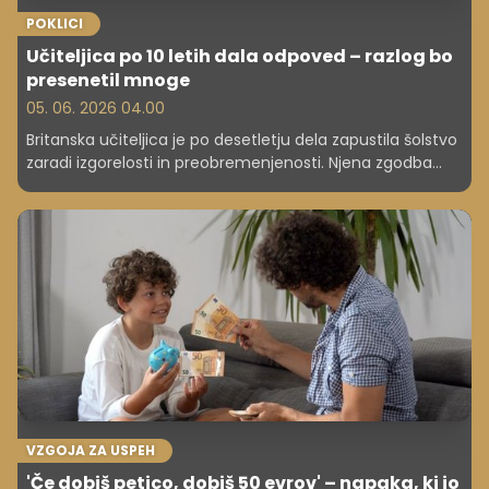
POKLICI
Učiteljica po 10 letih dala odpoved – razlog bo
presenetil mnoge
05. 06. 2026 04.00
Britanska učiteljica je po desetletju dela zapustila šolstvo
zaradi izgorelosti in preobremenjenosti. Njena zgodba
razkriva širšo krizo v izobraževalnem sistemu. In marsikdo
v Sloveniji jo popolnoma razume ...
VZGOJA ZA USPEH
'Če dobiš petico, dobiš 50 evrov' – napaka, ki jo