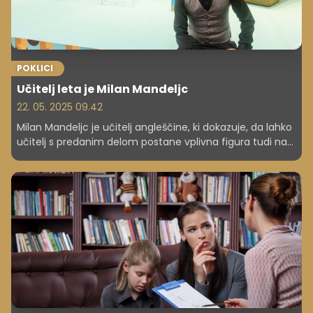
POKLICI
Učitelj leta je Milan Mandeljc
22. 05. 2025 09.42
Milan Mandeljc je učitelj angleščine, ki dokazuje, da lahko
učitelj s predanim delom postane vplivna figura tudi na
mednarodni ravni. Poučuje na Gimnaziji in srednji šoli
Rudolfa Maistra Kamnik.