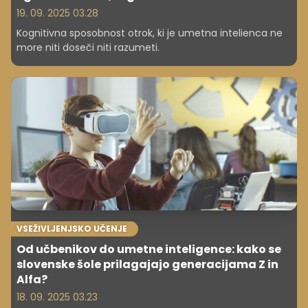
19. 09. 2025 03.28
Kognitivna sposobnost otrok, ki je umetna intelienca ne
more niti doseči niti razumeti.
VSEŽIVLJENJSKO UČENJE
Od učbenikov do umetne inteligence: kako se
slovenske šole prilagajajo generacijama Z in
Alfa?
18. 09. 2025 03.23