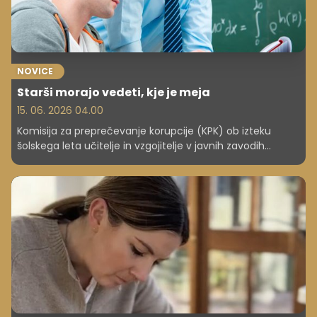
NOVICE
Starši morajo vedeti, kje je meja
15. 06. 2026 04.00
Komisija za preprečevanje korupcije (KPK) ob izteku
šolskega leta učitelje in vzgojitelje v javnih zavodih
opozarja na zakonske omejitve pri sprejemanju daril. Kot
javni uslužbenci lahko sprejmejo darilo do vrednosti 100
evrov, pri čemer določene vrste daril niso dopustne, so
zapisali. Tudi starši naj poznajo omejitev.