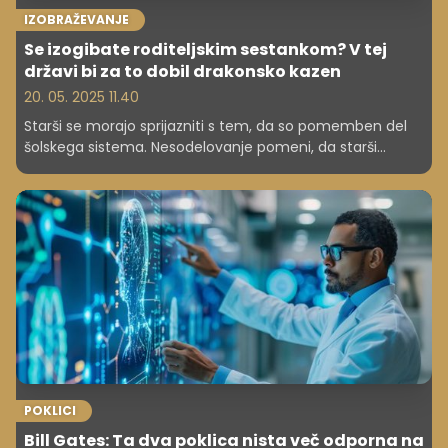
IZOBRAŽEVANJE
Se izogibate roditeljskim sestankom? V tej
državi bi za to dobil drakonsko kazen
20. 05. 2025 11.40
Starši se morajo sprijazniti s tem, da so pomemben del
šolskega sistema. Nesodelovanje pomeni, da starši
lastnega otroka pustijo na cedilu, meni strokovnjak. Se
strinjate?
POKLICI
Bill Gates: Ta dva poklica nista več odporna na