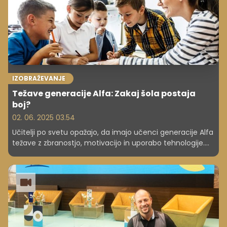
IZOBRAŽEVANJE
Težave generacije Alfa: Zakaj šola postaja
boj?
02. 06. 2025 03.54
Učitelji po svetu opažajo, da imajo učenci generacije Alfa
težave z zbranostjo, motivacijo in uporabo tehnologije.
Ta generacija, ki odrašča z ekrani, se srečuje z
edinstvenimi izzivi, ki zahtevajo prilagoditve v šolskem
sistemu.