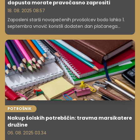
dopusta morate pravočasno zaprositi
18. 08. 2025 08.57
Zaposleni starši novopečenih prvošolcev bodo lahko 1.
septembra vnovič koristili dodaten dan plačanega
dopusta za spremstvo otroka v šolo na prvi šolski dan. Za
plačan dopust morajo pravočasno zaprositi delodajalca
in predložiti dokazilo. Dodaten dopust lahko koristita oba
starša.
POTROŠNIK
Nakup šolskih potrebščin: travma marsikatere
družine
06. 08. 2025 03.34