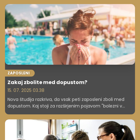
odločitve. A če gre za sorodnika ali celo prijatelja, ki se
začne utapljati v črni luknji financ, potem bi se bilo
smiselno odzvati.
ZAPOSLENI
Zakaj zbolite med dopustom?
15. 07. 2025 03.38
Nova študija razkriva, da vsak peti zaposleni zboli med
dopustom. Kaj stoji za razširjenim pojavom "bolezni v
prostem času"? In katera skupina zaposlenih je še
posebej prizadeta?