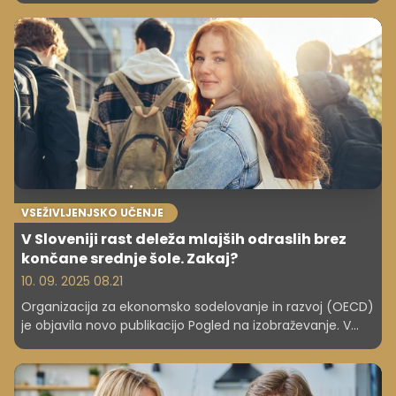
zdravstvenemu pregledu.
VSEŽIVLJENJSKO UČENJE
V Sloveniji rast deleža mlajših odraslih brez
končane srednje šole. Zakaj?
10. 09. 2025 08.21
Organizacija za ekonomsko sodelovanje in razvoj (OECD)
je objavila novo publikacijo Pogled na izobraževanje. V
njej med drugim navaja, da se v Sloveniji delež mlajših
odraslih brez končane srednje šole povečuje, medtem ko
se ta delež v OECD zmanjšuje. V državah OECD je sicer ta