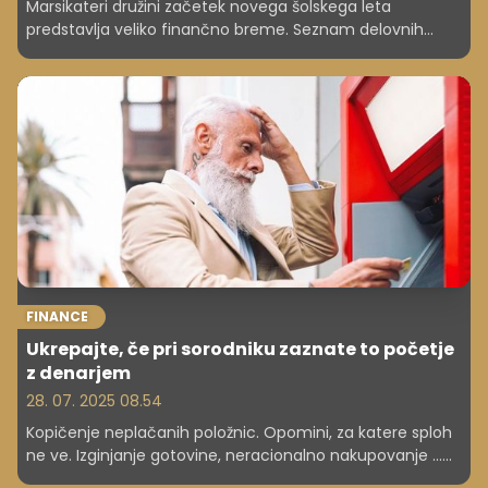
Marsikateri družini začetek novega šolskega leta
predstavlja veliko finančno breme. Seznam delovnih
zvezkov in učbenikov se razlikuje od šole do šole in med
razredi, prav tako cena. Za en delovni zvezek lahko
odštejemo tudi do 30 evrov. Družinam, ki takšnega
finančnega bremena ne zmorejo, pomagajo številne
dobrodelne organizacije.
FINANCE
Ukrepajte, če pri sorodniku zaznate to početje
z denarjem
28. 07. 2025 08.54
Kopičenje neplačanih položnic. Opomini, za katere sploh
ne ve. Izginjanje gotovine, neracionalno nakupovanje ...
Številni rečejo, da se ne bodo vtikali v tuja življenja in