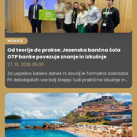
prihodkov.
NOVICE
Od teorije do prakse: Jesenska bančna šola
OTP banke povezuje znanje in izkušnje
27. 10. 2025 05.00
Za uspešno kariero danes ni dovolj le formalna izobrazba.
Pri delodajalcih vse bolj štejejo tudi praktične izkušnje in
razumevanje realnega delovnega okolja. Prav to je bil
namen Jesenske bančne šole OTP banke, ki je med 7. in
16. oktobrom potekala v sodelovanju s Kariernim
centrom Ekonomske fakultete v Ljubljani.