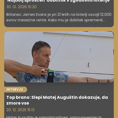
'Najbolj sproščen' dobitnik v zgodovini loterije
30. 01. 2026 10.20
Britanec James Evans je pri 21 letih na loteriji osvojil 12.000
evrov mesečne rente. Kako mu je dobitek spremenil
življenje in zakaj njegov način zapravljanja deli javnost?
INTERVJU
Top brano: Slepi Matej Auguštin dokazuje, da
zmore vse
29. 12. 2025 15.13
Matej Auguštin je samoiniciativen, samozavesten in