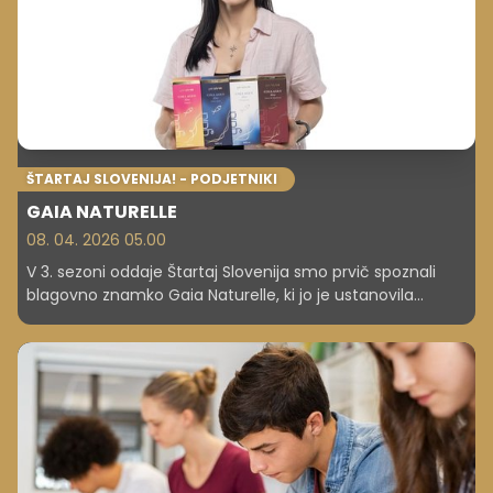
ŠTARTAJ SLOVENIJA! - PODJETNIKI
GAIA NATURELLE
08. 04. 2026 05.00
V 3. sezoni oddaje Štartaj Slovenija smo prvič spoznali
blagovno znamko Gaia Naturelle, ki jo je ustanovila
podjetnica Anja Bordon. Njena ideja je bila ustvariti
izdelke, ki združujejo znanstveno znanje o prehrani z
naravnimi sestavinami ter podpirajo zdravje, lepoto in
dobro počutje. Znamka razvija prehranska dopolnila in
naravno kozmetiko, katerih namen je pomagati pri skrbi
za kožo, lase, nohte in splošno vitalnost.