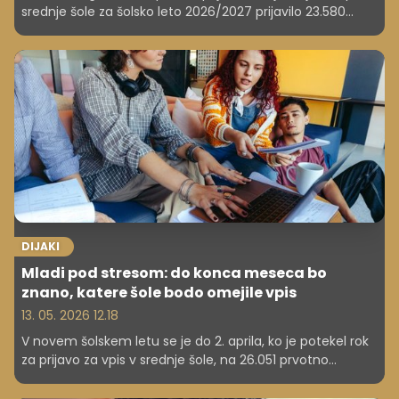
srednje šole za šolsko leto 2026/2027 prijavilo 23.580
kandidatov oziroma 23.683 skupaj s tistimi, ki so se za
vpis prijavili še vzporedno na različnih smereh umetniške
gimnazije. Vpis bo omejen na 65 šolah. Letos zaključuje
osnovno šolo 21.562 devetošolcev, so sporočili z
ministrstva.
DIJAKI
Mladi pod stresom: do konca meseca bo
znano, katere šole bodo omejile vpis
13. 05. 2026 12.18
V novem šolskem letu se je do 2. aprila, ko je potekel rok
za prijavo za vpis v srednje šole, na 26.051 prvotno
razpisanih prostih mest prijavilo skupaj 23.453
kandidatov. Svojo prvo prijavo je preneslo 2125