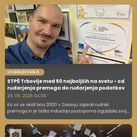
če bi eden od naju resno zbolel, postal nezmožen za delo
ali umrl?
IZOBRAŽEVANJE
STPŠ Trbovlje med 50 najboljših na svetu - od
rudarjenja premoga do rudarjenja podatkov
29. 06. 2026 04.00
Ko so se okoli leta 2000 v Zasavju zapirali rudniki
premoga in je težka industrija postopoma izgubljala svoj
pomen, je regija ostala brez svojega dolgoletnega
gospodarskega središča. V času negotovosti in iskanja
novih razvojnih poti si je le malokdo predstavljal, da bo
prav ena tamkajšnjih srednjih šol čez nekaj let postala del