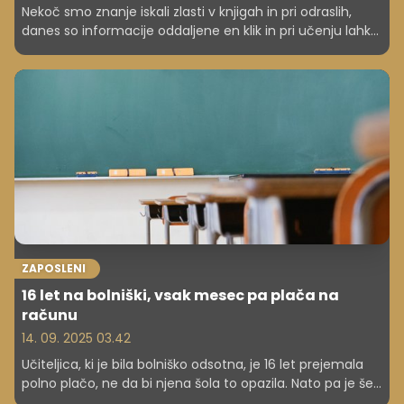
Nekoč smo znanje iskali zlasti v knjigah in pri odraslih,
danes so informacije oddaljene en klik in pri učenju lahko
pomaga tudi umetna inteligenca. Slovenske šole se
prilagajajo novim generacijam učencev – Z in Alfa – ter
nekatere že kombinirajo klasične pristope s sodobnimi
digitalnimi orodji.
ZAPOSLENI
16 let na bolniški, vsak mesec pa plača na
računu
14. 09. 2025 03.42
Učiteljica, ki je bila bolniško odsotna, je 16 let prejemala
polno plačo, ne da bi njena šola to opazila. Nato pa je še
vložila tožbo, ko so jo končno zaprosili, naj se podvrže