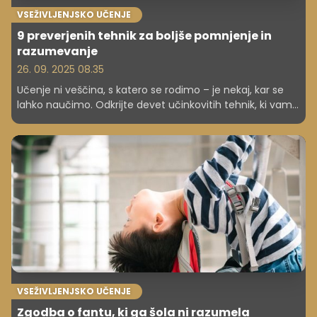
VSEŽIVLJENJSKO UČENJE
9 preverjenih tehnik za boljše pomnjenje in
razumevanje
26. 09. 2025 08.35
Učenje ni veščina, s katero se rodimo – je nekaj, kar se
lahko naučimo. Odkrijte devet učinkovitih tehnik, ki vam
bodo pomagale izboljšati pomnjenje, razumevanje in
uporabo znanja. Od vizualizacije in miselnih vzorcev do
mnemotehnik in palače spomina – preverite, katera
metoda vam najbolj ustreza. Učite se pametneje, ne
več.
VSEŽIVLJENJSKO UČENJE
Zgodba o fantu, ki ga šola ni razumela